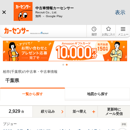
中古車情報カーセンサー
表示
Recruit Co., Ltd.
無料 － Google Play
履歴
お気に入り
メニュー
柏市(千葉県)の中古車・中古車情報
千葉県
一覧から探す
地図から探す
更新時に
2,929
絞り込み
並べ替え
台
メール受信
プジョー
PR