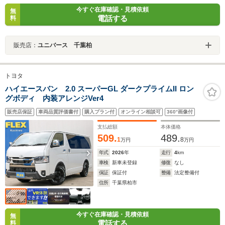
今すぐ在庫確認・見積依頼
無
電話する
料
販売店：
ユニバース 千葉柏
トヨタ
ハイエースバン 2.0 スーパーGL ダークプライムII ロン
グボディ 内装アレンジVer4
販売店保証
車両品質評価書付
購入プラン付
オンライン相談可
360°画像付
支払総額
本体価格
509.
489.
1
8
万円
万円
年式
2026
年
走行
4
km
車検
新車未登録
修復
なし
保証
保証付
整備
法定整備付
住所
千葉県柏市
今すぐ在庫確認・見積依頼
無
電話する
料