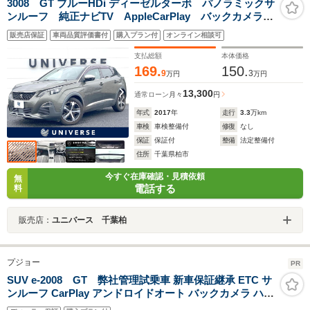
3008 GT ブルーHDi ディーゼルターボ パノラミックサ
ンルーフ 純正ナビTV AppleCarPlay バックカメラ
アダプティブクルーズコントロール ハーフレザーシー
販売店保証
車両品質評価書付
購入プラン付
オンライン相談可
ト パワーバックドア LEDヘッド 純正18インチアル
ミ ETC 禁煙
支払総額
本体価格
169.
150.
9
3
万円
万円
13,300
通常ローン
月々
円
年式
2017
年
走行
3.3
万km
車検
車検整備付
修復
なし
保証
保証付
整備
法定整備付
住所
千葉県柏市
今すぐ在庫確認・見積依頼
無
電話する
料
販売店：
ユニバース 千葉柏
プジョー
PR
SUV e-2008 GT 弊社管理試乗車 新車保証継承 ETC サ
ンルーフ CarPlay アンドロイドオート バックカメラ ハー
フレザーシート シートヒーター オートクルーズコントロ