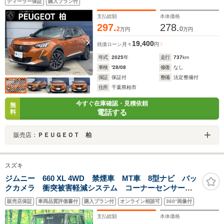
ディーラー保証
購入プラン付
ール レーンキープアシスト 衝突防止システム LEDヘッド
ランプ
支払総額
本体価格
297.
278.
2
0
万円
万円
19,400
残価ローン
月々
円
年式
2025
年
走行
737
km
車検
'28/08
修復
なし
保証
保証付
整備
法定整備付
住所
千葉県柏市
今すぐ在庫確認・見積依頼
無
電話する
料
販売店：
ＰＥＵＧＥＯＴ 柏
スズキ
ジムニー 660 XL 4WD 禁煙車 MT車 8型ナビ バッ
クカメラ 衝突被害軽減システム コーナーセンサー
スマートキー ビルトインETC 純正16インチアルミ
販売店保証
車両品質評価書付
購入プラン付
オンライン相談可
360°画像付
オートハイビーム 車線逸脱警報
支払総額
本体価格