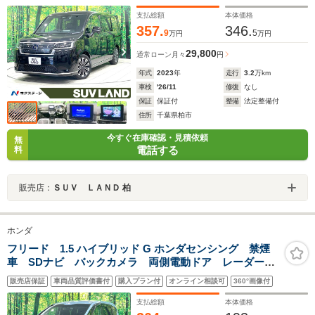
ポットモニター 前/中席シートヒーター ハーフレザ
ー LEDヘッドライト 純正17インチAW ETC
支払総額
本体価格
357.
346.
9
5
万円
万円
29,800
通常ローン
月々
円
年式
2023
年
走行
3.2
万km
車検
'26/11
修復
なし
保証
保証付
整備
法定整備付
住所
千葉県柏市
今すぐ在庫確認・見積依頼
無
電話する
料
販売店：
ＳＵＶ ＬＡＮＤ 柏
ホンダ
フリード 1.5 ハイブリッド G ホンダセンシング 禁煙
車 SDナビ バックカメラ 両側電動ドア レーダーク
ルーズ シートヒーター 衝突被害軽減 コーナーセン
販売店保証
車両品質評価書付
購入プラン付
オンライン相談可
360°画像付
サー LEDヘッド ETC 純正15インチアルミ 車線逸
脱警報 オートライト オートエアコン
支払総額
本体価格