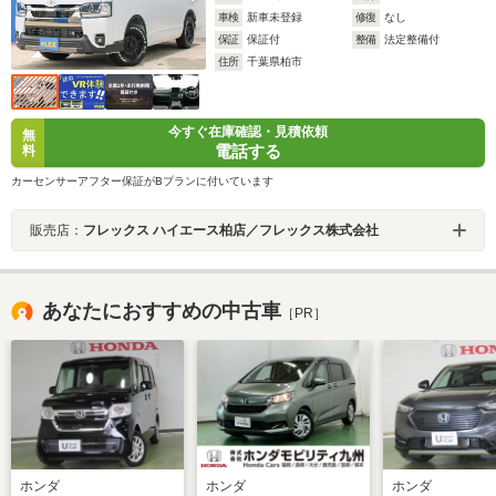
車検
新車未登録
修復
なし
保証
保証付
整備
法定整備付
住所
千葉県柏市
今すぐ在庫確認・見積依頼
無
電話する
料
カーセンサーアフター保証がBプランに付いています
販売店：
フレックス ハイエース柏店／フレックス株式会社
あなたにおすすめの中古車
［PR］
ホンダ
ホンダ
ホンダ