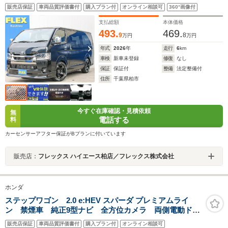
販売店保証
車両品質評価書付
購入プラン付
オンライン相談可
360°画像付
支払総額
本体価格
493.
469.
9
8
万円
万円
年式
2026
年
走行
6
km
車検
新車未登録
修復
なし
保証
保証付
整備
法定整備付
住所
千葉県柏市
今すぐ在庫確認・見積依頼
無
電話する
料
カーセンサーアフター保証がBプランに付いています
販売店：
フレックス ハイエース柏店／フレックス株式会社
ホンダ
ステップワゴン 2.0 e:HEV スパーダ プレミアムライ
ン 禁煙車 純正9型ナビ 全方位カメラ 両側電動ド
ア 電動リアゲート レーダークルーズ ブラインドス
販売店保証
車両品質評価書付
購入プラン付
オンライン相談可