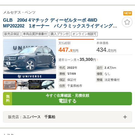
メルセデス・ベンツ
NEW
GLB 200d 4マチック ディーゼルターボ 4WD
MP202202 1オーナー パノラミックスライディングル
ーフ レザーエクスクルーシブPKG ベージュ革シー
販売店保証
車両品質評価書付
購入プラン付
オンライン相談可
ト レーダーセーフティPKG シートヒーター 純正ナ
ビTV 360度カメラ 純正18インチAW ETC 禁煙車
支払総額
本体価格
447.
434.
9
0
万円
万円
35,300
通常ローン
月々
円
年式
2022
年
走行
2.4
万km
車検
'27/09
修復
なし
保証
保証付
整備
法定整備付
住所
千葉県柏市
今すぐ在庫確認・見積依頼
無
電話する
料
販売店：
ユニバース 千葉柏