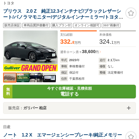
トヨタ
プリウス 2.0 Z 純正12.3インチナビ/ブラックレザーシ
ート/パノラマモニター/デジタルインナーミラー/トヨタセ
ーフティーセン/ブラインドスポットモニター/ドライブレ
販売店保証
車両品質評価書付
購入プラン付
オンライン相談可
360°画像付
コーダー/電動リアゲート/ビルトインETC2.0/禁煙車
支払総額
本体価格
332.
324.
8
1
万円
万円
38,600
通常ローン
月々
円
年式
2023
年
走行
2.1
万km
車検
車検整備付
修復
なし
保証
保証付
整備
法定整備付
住所
千葉県柏市
今すぐ在庫確認・見積依頼
無
電話する
料
販売店：
ガリバー 柏店
日産
ノート 1.2 X エマージェンシーブレーキ/純正メモリー