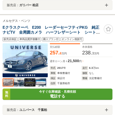
販売店：
ガリバー 柏店
メルセデス・ベンツ
Eクラスクーペ E200 レーダーセーフティPKG 純正
ナビTV 全周囲カメラ ハーフレザーシート シートヒ
ーター アクティブパーキングアシスト ハイパフォー
販売店保証
車両品質評価書付
購入プラン付
オンライン相談可
マンスLEDヘッド 純正18インチAW ETC 禁煙車
支払総額
本体価格
257.
238.
6
3
万円
万円
21,500
通常ローン
月々
円
年式
2017
年
走行
6.3
万km
車検
車検整備付
修復
なし
保証
保証付
整備
法定整備付
住所
千葉県柏市
今すぐ在庫確認・見積依頼
無
電話する
料
販売店：
ユニバース 千葉柏