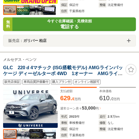
保証
保証付
整備
法定整備付
住所
千葉県柏市
今すぐ在庫確認・見積依頼
無
電話する
料
販売店：
ガリバー 柏店
メルセデス・ベンツ
GLC 220 d 4マチック (ISG搭載モデル) AMGラインパッ
ケージ ディーゼルターボ 4WD 1オーナー AMGライン
PKG ドライバーズPKG レザーエクスクルーシブ
販売店保証
車両品質評価書付
購入プラン付
オンライン相談可
PKG パノラミックスライディングルーフ 革シート
Burmester リアアクスルステアリング ARナビ
支払総額
本体価格
ETC 禁煙車
629.
610.
6
0
万円
万円
53,000
通常ローン
月々
円
年式
2023
年
走行
2.5
万km
車検
車検整備付
修復
なし
保証
保証付
整備
法定整備付
住所
千葉県柏市