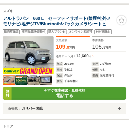
スズキ
アルトラパン 660 L セーフティサポート/禁煙/社外メ
モリナビ/地デジTV/Bluetooth/バックカメラ/シートヒー
ター/LEDライト/オートマハイビーム/衝突軽減ブレーキ/
販売店保証
車両品質評価書付
購入プラン付
オンライン相談可
360°画像付
レーンキープ/コーナーセンサー/スマートキー/プッシュス
タート
支払総額
本体価格
109.
106.
8
9
万円
万円
12,600
通常ローン
月々
円
年式
2021
年
走行
2.0
万km
車検
'26/12
修復
なし
保証
保証付
整備
法定整備付
住所
千葉県柏市
今すぐ在庫確認・見積依頼
無
電話する
料
販売店：
ガリバー 柏店
トヨタ