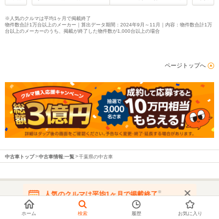
※人気のクルマは平均1ヶ月で掲載終了
物件数合計1万台以上のメーカー｜算出データ期間：2024年9月～11月｜内容：物件数合計1万
台以上のメーカーのうち、掲載が終了した物件数が1,000台以上の場合
ページトップへ
中古車トップ
中古車情報:一覧
千葉県の中古車
※
人気のクルマは平均1ヶ月で掲載終了
都道府県から中古車を探す
在庫が無くなる前にお問い合わせください
ホーム
検索
履歴
お気に入り