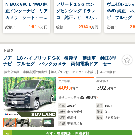
N-BOX 660 L 4WD 純
フリード 1.5 G ホン
ヴェゼル 1.5 e
正インターナビ リア
ダセンシング ドラレ
4WD 純正コ
カメラ シートヒータ
コ 純正ナビ Rカメ
ビ フルセグ
ー 左PSD VSA
ラ ブルートゥース
メラ パドル
161
204
2
総額：
.5
万円
総額：
.8
万円
総額：
シートヒーター
トヨタ
ノア 1.8 ハイブリッド S-X 後期型 禁煙車 純正8型
ナビ フルセグ バックカメラ 両側電動ドア セーフ
ティセンス クリアランスソナー レーダークルーズ
販売店保証
車両品質評価書付
購入プラン付
オンライン相談可
360°画像付
LEDヘッド＆フォグ ETC オートエアコン オートホ
ールド
支払総額
本体価格
409.
392.
9
4
万円
万円
35,900
通常ローン
月々
円
年式
2026
年
走行
25
km
車検
車検整備付
修復
なし
保証
保証付
整備
法定整備付
住所
千葉県柏市
今すぐ在庫確認・見積依頼
無