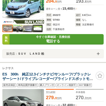
204.
193.
9
8
万円
万円
15,400
通常ローン
月々
円
年式
2022
年
走行
3.8
万km
車検
'27/03
修復
なし
保証
保証付
整備
法定整備付
住所
千葉県柏市
今すぐ在庫確認・見積依頼
無
電話する
料
販売店：
ＳＵＶ ＬＡＮＤ 柏
レクサス
ES 300h 純正12.3インチナビ/サンルーフ/ブラックレ
ザーシート/ドライブレコーダー/ブラインドスポットモニ
ター/バックカメラ/シートヒーター/エアシート/パワーシ
販売店保証
車両品質評価書付
購入プラン付
オンライン相談可
360°画像付
ート/ウッドコンビステアリング/ETC/禁煙車
支払総額
本体価格
279.
270.
9
3
万円
万円
32,400
通常ローン
月々
円