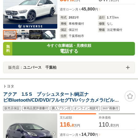
万円
万円
45,800
通常ローン
月々
円
年式
2021
年
走行
1.7
万km
車検
車検整備付
修復
なし
保証
保証付
整備
法定整備付
住所
千葉県柏市
今すぐ在庫確認・見積依頼
無
電話する
料
販売店：
ユニバース 千葉柏
トヨタ
アクア 1.5 S プッシュスタート/純正ナ
ビ/Bluetooth/CD/DVD/フルセグTV/バックカメラ/ビルト
インETC/オートライト/シートヒーター/ヒルアシストコン
販売店保証
車両品質評価書付
購入プラン付
オンライン相談可
360°画像付
トロール/スマートキー/ステアリングスイッチ/横滑り防止
装置/禁煙車
支払総額
本体価格
116.
110.
8
8
万円
万円
14,700
通常ローン
月々
円