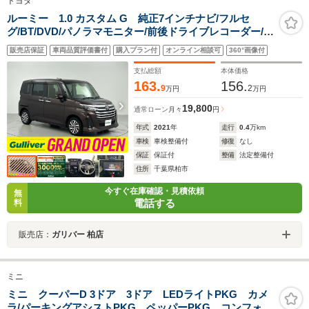
トヨタ
ルーミー 1.0 カスタム G 純正7インチナビ/フルセ
グ/BT/DVD/パノラマモニター/前後ドライブレコーダー/パ
ーキングアシスト/スマートアシストIII/アダプティブクル
販売店保証
車両品質評価書付
購入プラン付
オンライン相談可
360°画像付
ーズコントロール/両側パワースライドドア/ビルトイン
ETC/禁煙車
支払総額
本体価格
163.
156.
9
2
万円
万円
19,800
通常ローン
月々
円
年式
2021
年
走行
0.4
万km
車検
車検整備付
修復
なし
保証
保証付
整備
法定整備付
住所
千葉県柏市
今すぐ在庫確認・見積依頼
無
電話する
料
販売店：
ガリバー 柏店
ミニ
ミニ クーパーD 3ドア 3ドア LEDライトPKG カメ
ラ/パーキングアシストPKG ペッパーPKG コンフォー