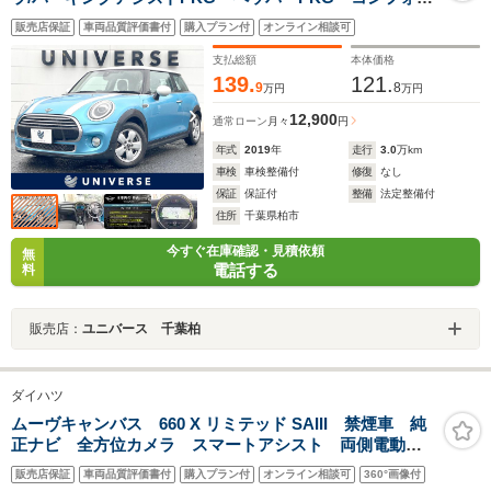
トアクセス 純正ナビ リアビューカメラ パークディ
販売店保証
車両品質評価書付
購入プラン付
オンライン相談可
スタンスコントロール LEDヘッドランプ ETC 禁煙
車
支払総額
本体価格
139.
121.
9
8
万円
万円
12,900
通常ローン
月々
円
年式
2019
年
走行
3.0
万km
車検
車検整備付
修復
なし
保証
保証付
整備
法定整備付
住所
千葉県柏市
今すぐ在庫確認・見積依頼
無
電話する
料
販売店：
ユニバース 千葉柏
ダイハツ
ムーヴキャンバス 660 X リミテッド SAIII 禁煙車 純
正ナビ 全方位カメラ スマートアシスト 両側電動ド
ア コーナーセンサー オートハイビーム/ライト
販売店保証
車両品質評価書付
購入プラン付
オンライン相談可
360°画像付
Bluetooth接続 ステアリングスイッチ ETC アイドリ