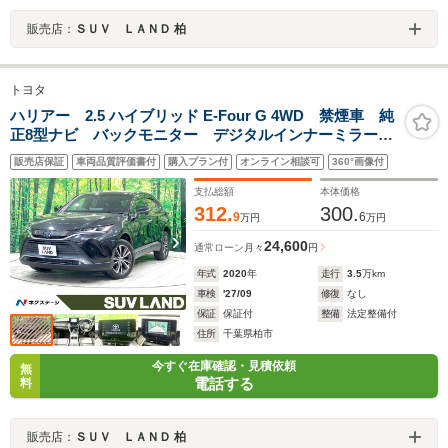
販売店：
ＳＵＶ ＬＡＮＤ 柏
トヨタ
ハリアー 2.5 ハイブリッド E-Four G 4WD 禁煙車 純
正8型ナビ バックモニター デジタルインナーミラー
レーダークルーズ 電動リアゲート コーナーセンサ
販売店保証
車両品質評価書付
購入プラン付
オンライン相談可
360°画像付
ー オートハイビーム ハーフレザー LEDヘッドライ
ト 純正18インチAW ETC
支払総額
本体価格
312.
300.
9
6
万円
万円
24,600
通常ローン
月々
円
年式
2020
年
走行
3.5
万km
車検
'27/09
修復
なし
保証
保証付
整備
法定整備付
住所
千葉県柏市
今すぐ在庫確認・見積依頼
無
電話する
料
販売店：
ＳＵＶ ＬＡＮＤ 柏