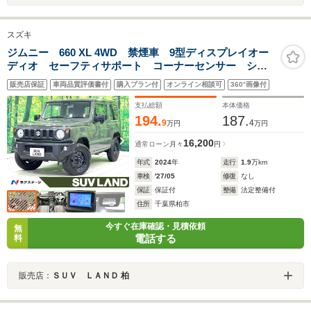
スズキ
ジムニー 660 XL 4WD 禁煙車 9型ディスプレイオー
ディオ セーフティサポート コーナーセンサー シー
トヒーター スマートキー ビルトインETC 純正16イ
販売店保証
車両品質評価書付
購入プラン付
オンライン相談可
360°画像付
ンチアルミ オートハイビーム ダウンヒルアシスト
オートエアコン
支払総額
本体価格
194.
187.
9
4
万円
万円
16,200
通常ローン
月々
円
年式
2024
年
走行
1.9
万km
車検
'27/05
修復
なし
保証
保証付
整備
法定整備付
住所
千葉県柏市
今すぐ在庫確認・見積依頼
無
電話する
料
販売店：
ＳＵＶ ＬＡＮＤ 柏