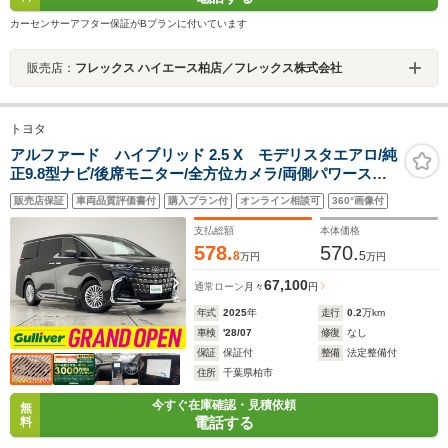
カーセンサーアフター保証がBプランに付いています
販売店：
フレックス ハイエース柏店／フレックス株式会社
トヨタ
アルファード ハイブリッド 2.5 X モデリスタエアロ/純
正9.8型ナビ/後席モニター/全方位カメラ/両側パワースラ
イドドア/ユニバーサルステップ/三眼LEDヘッド/オートハ
販売店保証
車両品質評価書付
購入プラン付
オンライン相談可
360°画像付
イビーム/コーナーセンサー/レーダークルーズ/デジタルイ
ンナーミラー/禁煙車
支払総額
本体価格
578.
570.
8
5
万円
万円
67,100
通常ローン
月々
円
年式
2025
年
走行
0.2
万km
車検
'28/07
修復
なし
保証
保証付
整備
法定整備付
住所
千葉県柏市
今すぐ在庫確認・見積依頼
無
電話する
料