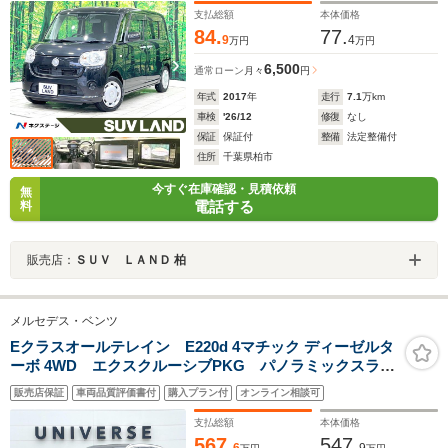
ングストップ スマートキー
支払総額
本体価格
84.
77.
9
4
万円
万円
6,500
通常ローン
月々
円
年式
2017
年
走行
7.1
万km
車検
'26/12
修復
なし
保証
保証付
整備
法定整備付
住所
千葉県柏市
今すぐ在庫確認・見積依頼
無
電話する
料
販売店：
ＳＵＶ ＬＡＮＤ 柏
メルセデス・ベンツ
Eクラスオールテレイン E220d 4マチック ディーゼルタ
ーボ 4WD エクスクルーシブPKG パノラミックスライ
ディングルーフ 全周囲カメラ Burmester レーダー
販売店保証
車両品質評価書付
購入プラン付
オンライン相談可
セーフティPKG 純正ナビTV シートヒーター ベンチ
レーター LEDヘッドランプ ETC 禁煙車
支払総額
本体価格
567.
547.
6
9