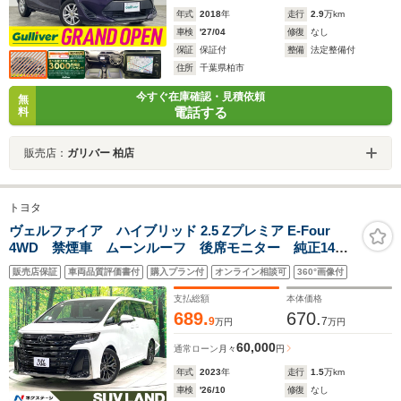
年式
2018
年
走行
2.9
万km
車検
'27/04
修復
なし
保証
保証付
整備
法定整備付
住所
千葉県柏市
今すぐ在庫確認・見積依頼
無
電話する
料
販売店：
ガリバー 柏店
トヨタ
ヴェルファイア ハイブリッド 2.5 Zプレミア E-Four
4WD 禁煙車 ムーンルーフ 後席モニター 純正14型
ナビ 全周囲カメラ チームメイト ヘッドアップディ
販売店保証
車両品質評価書付
購入プラン付
オンライン相談可
360°画像付
スプレイ デジタルインナーミラ ブラインドスポット
モニター 100V電源 シートベンチレーション ETC
支払総額
本体価格
689.
670.
9
7
万円
万円
60,000
通常ローン
月々
円
年式
2023
年
走行
1.5
万km
車検
'26/10
修復
なし