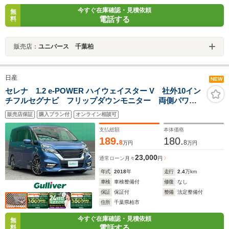
今すぐ在庫確認・見積依頼
無
電話する
料
販売店：
ユニバース 千葉柏
日産
NEW
セレナ 1.2 e-POWER ハイウェイスター V 社外10イン
チフルセグナビ フリップダウンモニター 両側パワー
スライドドア ビルトインETC ドライブレコーダー
販売店保証
購入プラン付
オンライン相談可
クルーズコントロール 社外エアロ 社外19インチ
AW ハンドルヒーター
支払総額
本体価格
189.
180.
8
8
万円
万円
23,000
通常ローン
月々
円
年式
2018
年
走行
2.4
万km
車検
車検整備付
修復
なし
保証
保証付
整備
法定整備付
住所
千葉県柏市
今すぐ在庫確認・見積依頼
無
電話する
料