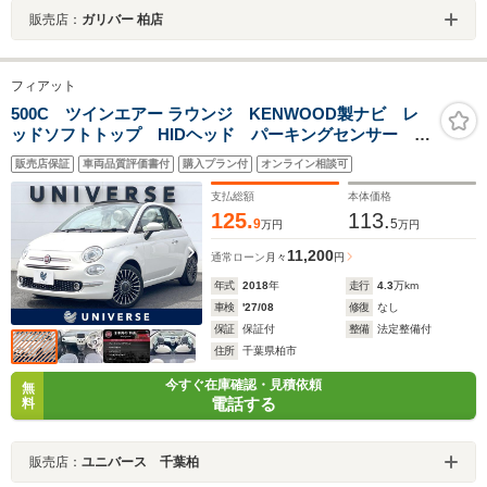
販売店：
ガリバー 柏店
フィアット
500C ツインエアー ラウンジ KENWOOD製ナビ レ
ッドソフトトップ HIDヘッド パーキングセンサー オ
ートエアコン 純正16インチアルミ ヘッドライトウォ
販売店保証
車両品質評価書付
購入プラン付
オンライン相談可
ッシャー ETC 禁煙車
支払総額
本体価格
125.
113.
9
5
万円
万円
11,200
通常ローン
月々
円
年式
2018
年
走行
4.3
万km
車検
'27/08
修復
なし
保証
保証付
整備
法定整備付
住所
千葉県柏市
今すぐ在庫確認・見積依頼
無
電話する
料
販売店：
ユニバース 千葉柏