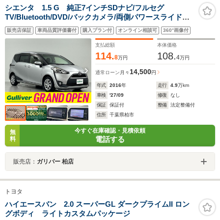
シエンタ 1.5 G 純正7インチSDナビ/フルセグ
TV/Bluetooth/DVD/バックカメラ/両側パワースライドド
ア/革巻きステアリング/ステアリングスイッチ/ETC/アイ
販売店保証
車両品質評価書付
購入プラン付
オンライン相談可
360°画像付
ドリングストップ/LEDヘッドライト/プッシュスタート
支払総額
本体価格
114.
108.
8
4
万円
万円
14,500
通常ローン
月々
円
年式
2016
年
走行
4.9
万km
車検
'27/09
修復
なし
保証
保証付
整備
法定整備付
住所
千葉県柏市
今すぐ在庫確認・見積依頼
無
電話する
料
販売店：
ガリバー 柏店
トヨタ
ハイエースバン 2.0 スーパーGL ダークプライムII ロン
グボディ ライトカスタムパッケージ