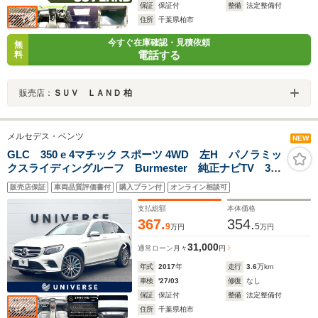
保証
保証付
整備
法定整備付
住所
千葉県柏市
今すぐ在庫確認・見積依頼
無
電話する
料
販売店：
ＳＵＶ ＬＡＮＤ 柏
メルセデス・ベンツ
NEW
GLC 350 e 4マチック スポーツ 4WD 左H パノラミッ
クスライディングルーフ Burmester 純正ナビTV 360
度カメラ レーダーセーフティPKG 純正20インチAW
販売店保証
車両品質評価書付
購入プラン付
オンライン相談可
革シート シートヒーター パワーシート LEDヘッ
ド ETC
支払総額
本体価格
367.
354.
9
5
万円
万円
31,000
通常ローン
月々
円
年式
2017
年
走行
3.6
万km
車検
'27/03
修復
なし
保証
保証付
整備
法定整備付
住所
千葉県柏市