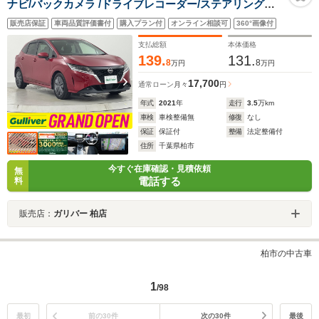
ナビ/バックカメラ /ドライブレコーダー/ステアリングス
イッチ/ETC/LEDヘッドライト/ウインカーミラ/コーナー
販売店保証
車両品質評価書付
購入プラン付
オンライン相談可
360°画像付
センサー/インテリジェントキー/電動パーキングブレーキ/
禁煙車
支払総額
本体価格
139.
131.
8
8
万円
万円
17,700
通常ローン
月々
円
年式
2021
年
走行
3.5
万km
車検
車検整備無
修復
なし
保証
保証付
整備
法定整備付
住所
千葉県柏市
今すぐ在庫確認・見積依頼
無
電話する
料
販売店：
ガリバー 柏店
柏市の中古車
1
/98
最初
前の30件
次の30件
最後