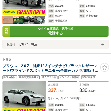
年式
2019
年
走行
8.0
万km
車検
車検整備付
修復
なし
保証
保証付
整備
法定整備付
住所
千葉県柏市
今すぐ在庫確認・見積依頼
無
電話する
料
販売店：
ガリバー 柏店
トヨタ
プリウス 2.0 Z 純正12.3インチナビ/ブラックレザーシ
ート/ブラインドスポットモニター/全周囲カメラ/電動リア
ゲート/シートヒーター/エアシート/パワーシート/トヨタ
販売店保証
車両品質評価書付
購入プラン付
オンライン相談可
360°画像付
セーフティセンス/トヨタチームメイト/フルセグTV/禁煙
車
支払総額
本体価格
337.
330.
8
6
万円
万円
39,200
通常ローン
月々
円
年式
2024
年
走行
1.5
万km
車検
車検整備付
修復
なし