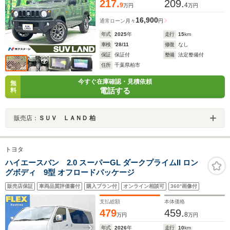
217.
209.
9
4
万円
万円
16,900
通常ローン
月々
円
年式
2025
年
走行
15
km
車検
'28/11
修復
なし
保証
保証付
整備
法定整備付
住所
千葉県柏市
今すぐ在庫確認・見積依頼
無
電話する
料
販売店：
ＳＵＶ ＬＡＮＤ 柏
トヨタ
ハイエースバン 2.0 スーパーGL ダークプライムII ロン
グボディ 9型 オフロードパッケージ
販売店保証
車両品質評価書付
購入プラン付
オンライン相談可
360°画像付
支払総額
本体価格
479
459.
8
万円
万円
年式
2026
年
走行
10
km