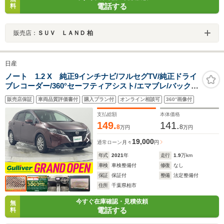
電話する
料
販売店：
ＳＵＶ ＬＡＮＤ 柏
日産
ノート 1.2 X 純正9インチナビ/フルセグTV/純正ドライ
ブレコーダー/360°セーフティアシスト/エマブレ/バックカ
メラ/ETC/オートライト/プッシュスタート/スマートキー/
販売店保証
車両品質評価書付
購入プラン付
オンライン相談可
360°画像付
車線逸脱防止/踏み間違い衝突防止/フロアマット/禁煙車
支払総額
本体価格
149.
141.
8
8
万円
万円
19,000
通常ローン
月々
円
年式
2021
年
走行
1.9
万km
車検
車検整備付
修復
なし
保証
保証付
整備
法定整備付
住所
千葉県柏市
今すぐ在庫確認・見積依頼
無
電話する
料