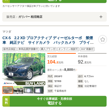
カーセンサーアフター保証がBプランに付いています
販売店：
ガリバー 柏沼南店
マツダ
CX-5 2.2 XD プロアクティブ ディーゼルターボ 禁煙
車 純正ナビ サイドカメラ バックカメラ ブライド
スポット レーダークルーズ 衝突被害軽減 コーナー
販売店保証
車両品質評価書付
購入プラン付
オンライン相談可
360°画像付
センサー スマートキー LEDヘッド ETC 純正17イ
ンチアルミ
支払総額
本体価格
104.
92.
9
8
万円
万円
8,800
通常ローン
月々
円
年式
2016
年
走行
6.7
万km
車検
'27/03
修復
なし
保証
保証付
整備
法定整備付
住所
千葉県柏市
今すぐ在庫確認・見積依頼
無
電話する
料