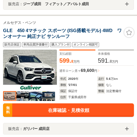
販売店：
ジープ成田 フィアット／アバルト成田
メルセデス・ベンツ
GLE 450 4マチック スポーツ (ISG搭載モデル) 4WD ワ
ンオーナー 純正ナビ サンルーフ
販売店保証
車両品質評価書付
購入プラン付
オンライン相談可
支払総額
本体価格
599.
591.
8
8
万円
万円
69,600
通常ローン
月々
円
年式
2020
年
走行
5.6
万km
車検
'27/01
修復
なし
保証
保証付
整備
法定整備付
住所
千葉県成田市
無
在庫確認・見積依頼
料
販売店：
ガリバー 成田店