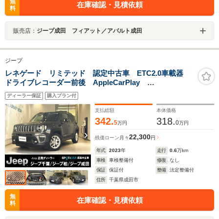
無
在庫確認・見積依頼
料
販売店：
ジープ成田 フィアット／アバルト成田
ジープ
レネゲード リミテッド 認定中古車 ETC2.0車載器
ドライブレコーダー前後 AppleCarPlay
AndroidautAuto ブラインドスポットモニター バックカ
ディーラー保証
購入プラン付
メラ
支払総額
本体価格
342.
318.
5
0
万円
万円
22,300
残価ローン
月々
円
年式
2023
年
走行
0.6
万km
車検
車検整備付
修復
なし
保証
保証付
整備
法定整備付
住所
千葉県成田市
無
在庫確認・見積依頼
料