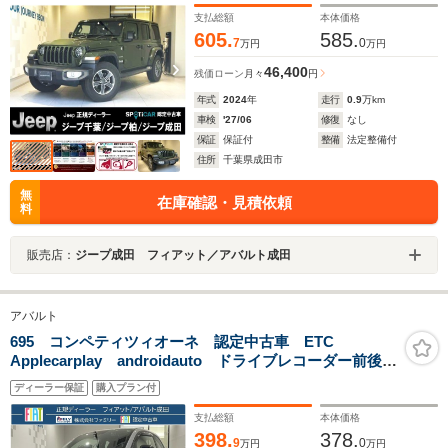
ングヒーター
支払総額
本体価格
605.
585.
7
0
万円
万円
46,400
残価ローン
月々
円
年式
2024
年
走行
0.9
万km
車検
'27/06
修復
なし
保証
保証付
整備
法定整備付
住所
千葉県成田市
無
在庫確認・見積依頼
料
販売店：
ジープ成田 フィアット／アバルト成田
アバルト
695 コンペティツィオーネ 認定中古車 ETC
Applecarplay androidauto ドライブレコーダー前後
カーボンバックシート ブレンボレッドキャリパー レ
ディーラー保証
購入プラン付
コードモンツァマフラー
支払総額
本体価格
398.
378.
9
0
万円
万円