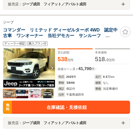
販売店：
ジープ成田 フィアット／アバルト成田
ジープ
コマンダー リミテッド ディーゼルターボ 4WD 認定中
古車 ワンオーナー 当社デモカー サンルーフ
AppleCarPlay AndroidAuto ETC2.0 ドライブレコーダー
ディーラー保証
購入プラン付
前後 ハンズフリーパワーゲート アラウンドビューモ
ニター
支払総額
本体価格
538
518.
0
万円
万円
41,700
残価ローン
月々
円
年式
2025
年
走行
0.5
万km
車検
'28/06
修復
なし
保証
保証付
整備
法定整備付
住所
千葉県成田市
無
在庫確認・見積依頼
料
販売店：
ジープ成田 フィアット／アバルト成田