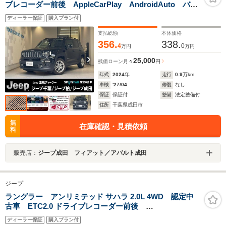
ブレコーダー前後 AppleCarPlay AndroidAuto バッ
クカメラ ブラインドスポットモニター シートヒータ
ディーラー保証
購入プラン付
ー ステアリングヒーター 運転席パワーシート
支払総額
本体価格
356.
338.
4
0
万円
万円
25,000
残価ローン
月々
円
年式
2024
年
走行
0.9
万km
車検
'27/04
修復
なし
保証
保証付
整備
法定整備付
住所
千葉県成田市
無
在庫確認・見積依頼
料
販売店：
ジープ成田 フィアット／アバルト成田
ジープ
ラングラー アンリミテッド サハラ 2.0L 4WD 認定中
古車 ETC2.0 ドライブレコーダー前後
AppleCarPlay AndroidAuto バックカメラ サイドカ
ディーラー保証
購入プラン付
メラ フロントカメラ ACC シートヒーター ステアリ