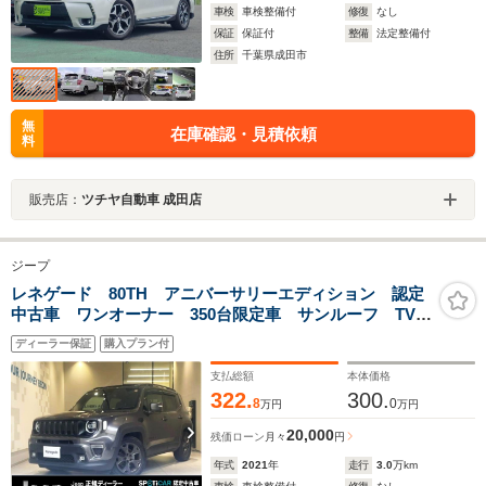
車検
車検整備付
修復
なし
保証
保証付
整備
法定整備付
住所
千葉県成田市
無
在庫確認・見積依頼
料
販売店：
ツチヤ自動車 成田店
ジープ
レネゲード 80TH アニバーサリーエディション 認定
中古車 ワンオーナー 350台限定車 サンルーフ TVチ
ューナー ETC2.0 AppleCarPlay AndroidAuto バッ
ディーラー保証
購入プラン付
クカメラ ブラインドスポットモニター シートヒータ
ー
支払総額
本体価格
322.
300.
8
0
万円
万円
20,000
残価ローン
月々
円
年式
2021
年
走行
3.0
万km