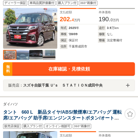
ディーラー保証
車両品質評価書付
購入プラン付
360°画像付
支払総額
本体価格
202.
190.
4
0
万円
万円
年式
2025
年
走行
3.9
万km
車検
'28/09
修復
なし
保証
保証付
整備
法定整備付
住所
千葉県成田市
無
在庫確認・見積依頼
料
販売店：
スズキ自販千葉 Ｕ’ｓ ＳＴＡＴＩＯＮ成田中央
ダイハツ
タント 660 L 新品タイヤ/ABS/禁煙車/エアバッグ 運転
席/エアバッグ 助手席/エンジンスタートボタン/オートエ
アコン/パワーステアリング/オートライト/取扱説明書/パ
販売店保証
購入プラン付
オンライン相談可
360°画像付
ワードアロック/最大積載量350kg
支払総額
本体価格