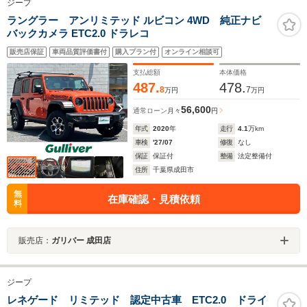
ジープ
ラングラー アンリミテッド ルビコン 4WD 純正ナビ
バックカメラ ETC2.0 ドラレコ
販売店保証
車両品質評価書付
購入プラン付
オンライン相談可
支払総額
本体価格
487.
478.
8
7
万円
万円
56,600
通常ローン
月々
円
年式
2020
年
走行
4.1
万km
車検
'27/07
修復
なし
保証
保証付
整備
法定整備付
住所
千葉県成田市
無
在庫確認・見積依頼
料
販売店：
ガリバー 成田店
ジープ
レネゲード リミテッド 認定中古車 ETC2.0 ドライ