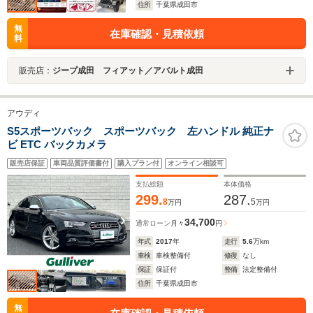
住所
千葉県成田市
無
在庫確認・見積依頼
料
販売店：
ジープ成田 フィアット／アバルト成田
アウディ
S5スポーツバック スポーツバック 左ハンドル 純正ナ
ビ ETC バックカメラ
販売店保証
車両品質評価書付
購入プラン付
オンライン相談可
支払総額
本体価格
299.
287.
8
5
万円
万円
34,700
通常ローン
月々
円
年式
2017
年
走行
5.6
万km
車検
車検整備付
修復
なし
保証
保証付
整備
法定整備付
住所
千葉県成田市
無