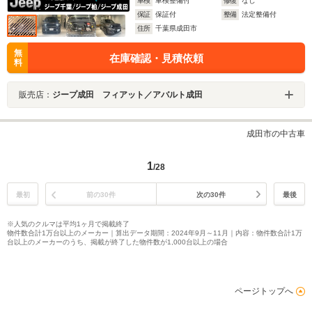
車検
車検整備付
修復
なし
保証
保証付
整備
法定整備付
住所
千葉県成田市
無
在庫確認・見積依頼
料
販売店：
ジープ成田 フィアット／アバルト成田
成田市の中古車
1
/28
最初
前の30件
次の30件
最後
※人気のクルマは平均1ヶ月で掲載終了
物件数合計1万台以上のメーカー｜算出データ期間：2024年9月～11月｜内容：物件数合計1万
台以上のメーカーのうち、掲載が終了した物件数が1,000台以上の場合
ページトップへ