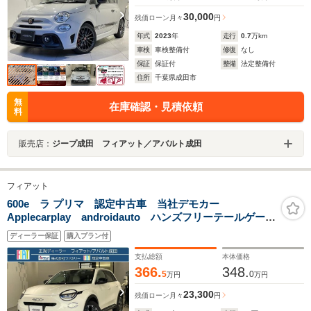
30,000
残価ローン
月々
円
年式
2023
年
走行
0.7
万km
車検
車検整備付
修復
なし
保証
保証付
整備
法定整備付
住所
千葉県成田市
無
在庫確認・見積依頼
料
販売店：
ジープ成田 フィアット／アバルト成田
フィアット
600e ラ プリマ 認定中古車 当社デモカー
Applecarplay androidauto ハンズフリーテールゲー
ト アラウンドビューモニター ワイアレスチャージン
ディーラー保証
購入プラン付
グパット
支払総額
本体価格
366.
348.
5
0
万円
万円
23,300
残価ローン
月々
円