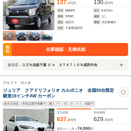
137.
130.
4
0
万円
万円
年式
2024
年
走行
0.2
万km
車検
'27/07
修復
なし
保証
保証付
整備
法定整備付
住所
千葉県成田市
無
在庫確認・見積依頼
料
販売店：
スズキ自販千葉 Ｕ’ｓ ＳＴＡＴＩＯＮ成田中央
アルファ ロメオ
ジュリア クアドリフォリオ カルボニオ 全国50台限定
鍛造19インチAW カーボン
販売店保証
車両品質評価書付
購入プラン付
オンライン相談可
支払総額
本体価格
637.
629.
8
5
万円
万円
74,000
通常ローン
月々
円