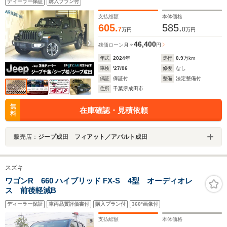
ディーラー保証
購入プラン付
メラ フロントカメラ ACC シートヒーター ステアリ
ングヒーター
支払総額
本体価格
605.
585.
7
0
万円
万円
46,400
残価ローン
月々
円
年式
2024
年
走行
0.9
万km
車検
'27/06
修復
なし
保証
保証付
整備
法定整備付
住所
千葉県成田市
無
在庫確認・見積依頼
料
販売店：
ジープ成田 フィアット／アバルト成田
スズキ
ワゴンR 660 ハイブリッド FX-S 4型 オーディオレ
ス 前後軽減B
ディーラー保証
車両品質評価書付
購入プラン付
360°画像付
支払総額
本体価格