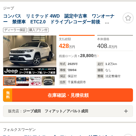
ジープ
コンパス リミテッド 4WD 認定中古車 ワンオーナ
ー 禁煙車 ETC2.0 ドライブレコーダー前後
AppleCarPlay AndroidAuto シートヒーター ステ
ディーラー保証
購入プラン付
アリングヒーター
支払総額
本体価格
428
408.
0
万円
万円
28,800
残価ローン
月々
円
年式
2025
年
走行
1.2
万km
車検
'28/04
修復
なし
保証
保証付
整備
法定整備付
住所
千葉県成田市
無
在庫確認・見積依頼
料
販売店：
ジープ成田 フィアット／アバルト成田
フォルクスワーゲン