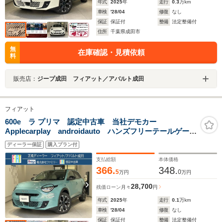
年式
2025
年
走行
0.3
万km
車検
'28/04
修復
なし
保証
保証付
整備
法定整備付
住所
千葉県成田市
無
在庫確認・見積依頼
料
販売店：
ジープ成田 フィアット／アバルト成田
フィアット
600e ラ プリマ 認定中古車 当社デモカー
Applecarplay androidauto ハンズフリーテールゲー
ト アラウンドビューモニター ワイアレスチャージン
ディーラー保証
購入プラン付
グパット
支払総額
本体価格
366.
348.
5
0
万円
万円
28,700
残価ローン
月々
円
年式
2025
年
走行
0.1
万km
車検
'28/04
修復
なし
保証
保証付
整備
法定整備付