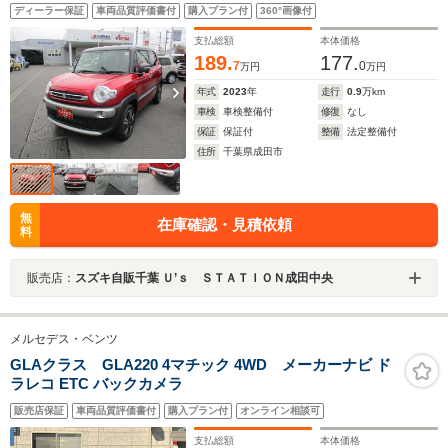
ディーラー保証
車両品質評価書付
購入プラン付
360°画像付
支払総額
本体価格
189.
177.
7
0
万円
万円
年式
2023
年
走行
0.9
万km
車検
車検整備付
修復
なし
保証
保証付
整備
法定整備付
住所
千葉県成田市
無
在庫確認・見積依頼
料
販売店：
スズキ自販千葉 Ｕ’ｓ ＳＴＡＴＩＯＮ成田中央
メルセデス・ベンツ
GLAクラス GLA220 4マチック 4WD メーカーナビ ド
ラレコ ETC バックカメラ
販売店保証
車両品質評価書付
購入プラン付
オンライン相談可
支払総額
本体価格