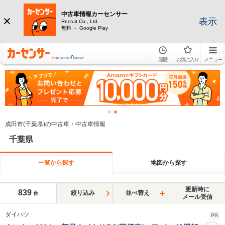
中古車情報カーセンサー
表示
Recruit Co., Ltd.
無料 － Google Play
履歴
お気に入り
メニュー
成田市(千葉県)の中古車・中古車情報
千葉県
一覧から探す
地図から探す
更新時に
839
絞り込み
並べ替え
台
メール受信
ダイハツ
PR