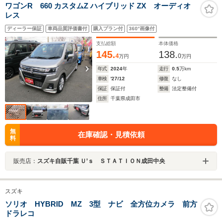
ワゴンR 660 カスタムZ ハイブリッド ZX オーディオ
レス
ディーラー保証
車両品質評価書付
購入プラン付
360°画像付
支払総額
本体価格
145.
138.
4
0
万円
万円
年式
2024
年
走行
0.5
万km
車検
'27/12
修復
なし
保証
保証付
整備
法定整備付
住所
千葉県成田市
無
在庫確認・見積依頼
料
販売店：
スズキ自販千葉 Ｕ’ｓ ＳＴＡＴＩＯＮ成田中央
スズキ
ソリオ HYBRID MZ 3型 ナビ 全方位カメラ 前方
ドラレコ