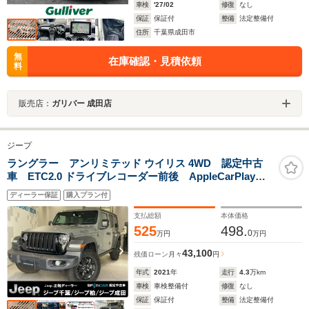
車検
'27/02
修復
なし
保証
保証付
整備
法定整備付
住所
千葉県成田市
無
在庫確認・見積依頼
料
販売店：
ガリバー 成田店
ジープ
ラングラー アンリミテッド ウイリス 4WD 認定中古
車 ETC2.0 ドライブレコーダー前後 AppleCarPlay
AndroidAuto バックカメラ サイドカメラ フロント
ディーラー保証
購入プラン付
カメラ ACC
支払総額
本体価格
525
498.
0
万円
万円
43,100
残価ローン
月々
円
年式
2021
年
走行
4.3
万km
車検
車検整備付
修復
なし
保証
保証付
整備
法定整備付