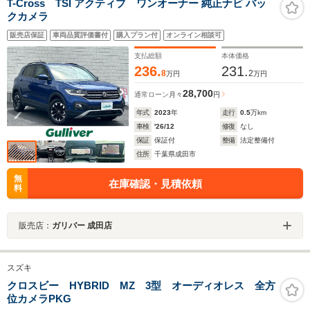
T-Cross TSI アクティブ ワンオーナー 純正ナビ バッ
クカメラ
販売店保証
車両品質評価書付
購入プラン付
オンライン相談可
支払総額
本体価格
236.
231.
8
2
万円
万円
28,700
通常ローン
月々
円
年式
2023
年
走行
0.5
万km
車検
'26/12
修復
なし
保証
保証付
整備
法定整備付
住所
千葉県成田市
無
在庫確認・見積依頼
料
販売店：
ガリバー 成田店
スズキ
クロスビー HYBRID MZ 3型 オーディオレス 全方
位カメラPKG