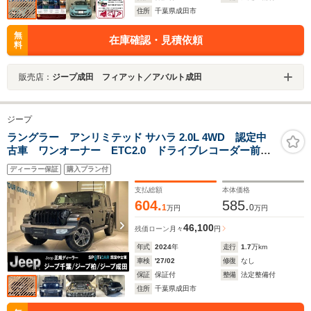
住所
千葉県成田市
無
在庫確認・見積依頼
料
販売店：
ジープ成田 フィアット／アバルト成田
ジープ
ラングラー アンリミテッド サハラ 2.0L 4WD 認定中
古車 ワンオーナー ETC2.0 ドライブレコーダー前
後 AppleCarPlay AndroidAuto TVチューナー シー
ディーラー保証
購入プラン付
トヒーター ステアリングヒーター
支払総額
本体価格
604.
585.
1
0
万円
万円
46,100
残価ローン
月々
円
年式
2024
年
走行
1.7
万km
車検
'27/02
修復
なし
保証
保証付
整備
法定整備付
住所
千葉県成田市