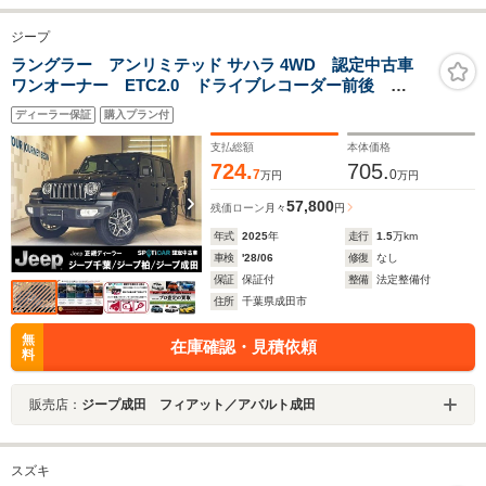
ジープ
ラングラー アンリミテッド サハラ 4WD 認定中古車
ワンオーナー ETC2.0 ドライブレコーダー前後
AppleCarPlay AndroidAuto TVチューナー シートヒ
ディーラー保証
購入プラン付
ーター ステアリングヒーター
支払総額
本体価格
724.
705.
7
0
万円
万円
57,800
残価ローン
月々
円
年式
2025
年
走行
1.5
万km
車検
'28/06
修復
なし
保証
保証付
整備
法定整備付
住所
千葉県成田市
無
在庫確認・見積依頼
料
販売店：
ジープ成田 フィアット／アバルト成田
スズキ