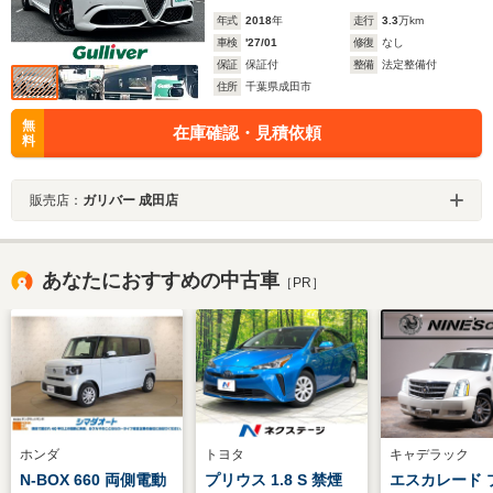
年式
2018
年
走行
3.3
万km
車検
'27/01
修復
なし
保証
保証付
整備
法定整備付
住所
千葉県成田市
無
在庫確認・見積依頼
料
販売店：
ガリバー 成田店
あなたにおすすめの中古車
［PR］
ホンダ
トヨタ
キャデラック
N-BOX 660 両側電動
プリウス 1.8 S 禁煙
エスカレード 