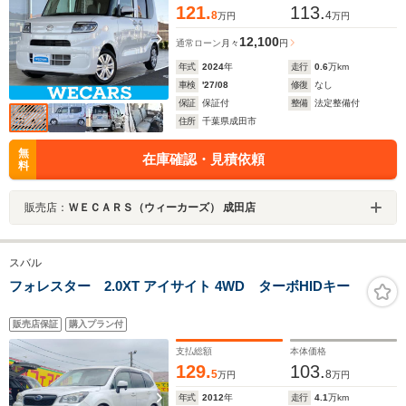
121.
113.
8
4
万円
万円
12,100
通常ローン
月々
円
年式
2024
年
走行
0.6
万km
車検
'27/08
修復
なし
保証
保証付
整備
法定整備付
住所
千葉県成田市
無
在庫確認・見積依頼
料
販売店：
ＷＥＣＡＲＳ（ウィーカーズ） 成田店
スバル
フォレスター 2.0XT アイサイト 4WD ターボHIDキー
販売店保証
購入プラン付
支払総額
本体価格
129.
103.
5
8
万円
万円
年式
2012
年
走行
4.1
万km