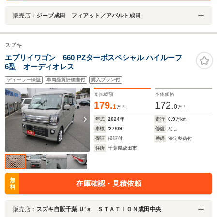
販売店：
ジープ成田 フィアット／アバルト成田
スズキ
エブリイワゴン 660 PZターボスペシャル ハイルーフ
6型 オーディオレス
ディーラー保証
車両品質評価書付
購入プラン付
支払総額
本体価格
179.
172.
1
0
万円
万円
年式
2024
年
走行
0.9
万km
車検
'27/09
修復
なし
保証
保証付
整備
法定整備付
住所
千葉県成田市
無
在庫確認・見積依頼
料
販売店：
スズキ自販千葉 Ｕ’ｓ ＳＴＡＴＩＯＮ成田中央