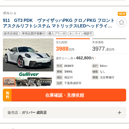
ポルシェ
NEW
911 GT3 PDK ヴァイザッハPKG クロノPKG フロント
アスクルリフトシステム マトリックスLEDヘッドライト
Race-Texインテリア
販売店保証
車両品質評価書付
購入プラン付
オンライン相談可
支払総額
本体価格
3988
3977.
8
万円
万円
462,800
通常ローン
月々
円
年式
2026
年
走行
51
km
車検
'29/01
修復
なし
保証
保証付
整備
法定整備付
住所
千葉県成田市
無
在庫確認・見積依頼
料
販売店：
ガリバー 成田店