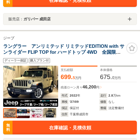
在庫確認・見積依頼
料
販売店：
ガリバー 成田店
ジープ
ラングラー アンリミテッド リミテッドEDITION with サ
ンライダー FLIP TOP for ハードトップ 4WD 全国限定
185台 ゴビカラーベージュ サンライダーフリップトッ
ディーラー保証
購入プラン付
プ 純正ナビ 地デジTV ETC バックカメラ LEDラ
イト サイドカメラ オフロードカメラ レザー
支払総額
本体価格
ACC 障害物センサー
699.
675.
5
0
万円
万円
46,200
残価ローン
月々
円
年式
2022
年
走行
2.8
万km
車検
'27/09
修復
なし
保証
保証付
整備
法定整備付
住所
千葉県成田市
無
在庫確認・見積依頼
料