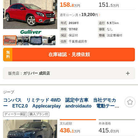
158.
151.
8
5
万円
万円
19,200
通常ローン
月々
円
年式
2018
年
走行
5.9
万km
車検
'27/02
修復
なし
保証
保証付
整備
法定整備付
住所
千葉県成田市
無
在庫確認・見積依頼
料
販売店：
ガリバー 成田店
ジープ
コンパス リミテッド 4WD 認定中古車 当社デモカ
ー ETC2.0 Applecarplay androidauto 電動テール
ゲート シートヒーター前席 ステアリングヒーター
ディーラー保証
購入プラン付
アラウンドビューモニター
支払総額
本体価格
436.
415.
1
0
万円
万円