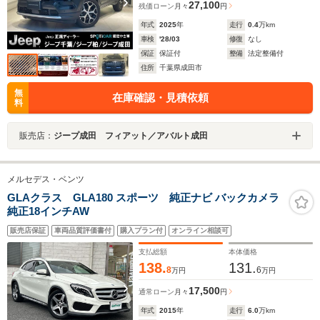
27,100
残価ローン
月々
円
年式
2025
年
走行
0.4
万km
車検
'28/03
修復
なし
保証
保証付
整備
法定整備付
住所
千葉県成田市
無
在庫確認・見積依頼
料
販売店：
ジープ成田 フィアット／アバルト成田
メルセデス・ベンツ
GLAクラス GLA180 スポーツ 純正ナビ バックカメラ
純正18インチAW
販売店保証
車両品質評価書付
購入プラン付
オンライン相談可
支払総額
本体価格
138.
131.
8
6
万円
万円
17,500
通常ローン
月々
円
年式
2015
年
走行
6.0
万km