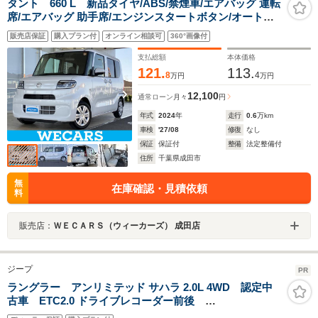
タント 660 L 新品タイヤ/ABS/禁煙車/エアバッグ 運転
席/エアバッグ 助手席/エンジンスタートボタン/オートエ
アコン/パワーステアリング/オートライト/取扱説明書/パ
販売店保証
購入プラン付
オンライン相談可
360°画像付
ワードアロック/最大積載量350kg
支払総額
本体価格
121.
113.
8
4
万円
万円
12,100
通常ローン
月々
円
年式
2024
年
走行
0.6
万km
車検
'27/08
修復
なし
保証
保証付
整備
法定整備付
住所
千葉県成田市
無
在庫確認・見積依頼
料
販売店：
ＷＥＣＡＲＳ（ウィーカーズ） 成田店
ジープ
PR
ラングラー アンリミテッド サハラ 2.0L 4WD 認定中
古車 ETC2.0 ドライブレコーダー前後
AppleCarPlay AndroidAuto バックカメラ サイドカ