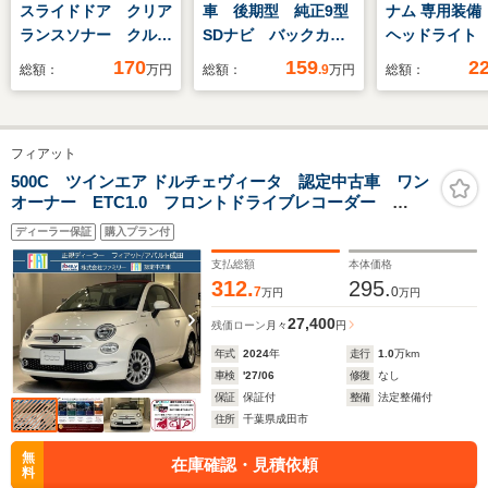
スライドドア クリア
車 後期型 純正9型
ナム 専用装備
ランスソナー クルー
SDナビ バックカメ
ヘッドライト
ズコントロール レー
ラ 衝突被害軽減シス
ー
170
159
2
総額：
万円
総額：
.9
万円
総額：
ンアシスト 衝突被害
テム レーダークルー
軽減システム LEDヘ
ズ ETC ドライブレ
ッドランプ スマート
コーダー フルセグ
フィアット
キー アイドリングス
TV Bluetooth接
トップ シートヒータ
続 オートエアコン
500C ツインエア ドルチェヴィータ 認定中古車 ワン
オーナー ETC1.0 フロントドライブレコーダー
ー ベンチシート
LEDヘッドライト
AppleCarPlay AndroidAuto クルーズコントロール
CVT
ディーラー保証
購入プラン付
ブラック&アイスシート
支払総額
本体価格
312.
295.
7
0
万円
万円
27,400
残価ローン
月々
円
年式
2024
年
走行
1.0
万km
車検
'27/06
修復
なし
保証
保証付
整備
法定整備付
住所
千葉県成田市
無
在庫確認・見積依頼
料