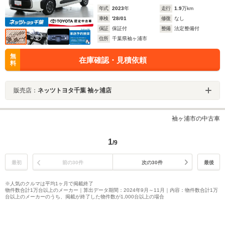
年式
2023
年
走行
1.9
万km
車検
'28/01
修復
なし
保証
保証付
整備
法定整備付
住所
千葉県袖ヶ浦市
無
在庫確認・見積依頼
料
販売店：
ネッツトヨタ千葉 袖ヶ浦店
袖ヶ浦市の中古車
1
/9
最初
前の30件
次の30件
最後
※人気のクルマは平均1ヶ月で掲載終了
物件数合計1万台以上のメーカー｜算出データ期間：2024年9月～11月｜内容：物件数合計1万
台以上のメーカーのうち、掲載が終了した物件数が1,000台以上の場合