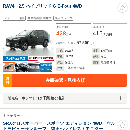
RAV4 2.5 ハイブリッド G E-Four 4WD
ディーラー保証
車両品質評価書付
購入プラン付
支払総額
本体価格
428
415.
0
万円
万円
57,500
残価ローン
月々
円
年式
2025
年
走行
3.6
万km
車検
'28/05
修復
なし
保証
保証付
整備
法定整備付
住所
千葉県袖ヶ浦市
無
在庫確認・見積依頼
料
販売店：
ネッツトヨタ千葉 袖ヶ浦店
キャデラック
SRXクロスオーバー スポーツ エディション 4WD ウル
トラビューサンルーフ 純正ヘッドレストモニター フ