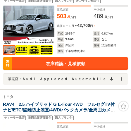
ディーラー保証
車両品質評価書付
購入プラン付
オンライン相談可
スペンション/シートヒーター/アダプティブクルーズコン
トロール
支払総額
本体価格
503.
489.
5
0
万円
万円
42,700
残価ローン
月々
円
年式
2025
年
走行
0.8
万km
車検
'28/03
修復
なし
保証
保証付
整備
法定整備付
住所
千葉県木更津市
無
在庫確認・見積依頼
料
販売店：
Ａｕｄｉ Ａｐｐｒｏｖｅｄ Ａｕｔｏｍｏｂｉｌｅ 木更津
トヨタ
RAV4 2.5 ハイブリッド G E-Four 4WD フルセグTV付
ナビ/ETC/盗難防止装置/4WD/バックカメラ/全周囲カメラ/
クルーズコントロール/レーンキープアシスト/ブラインド
ディーラー保証
車両品質評価書付
購入プラン付
スポットモニター/アルミホイール/キーレス/運転席エアバ
ック/助手席エアバック
支払総額
本体価格