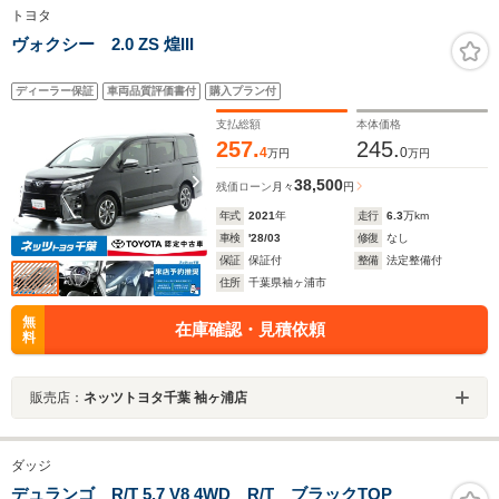
トヨタ
ヴォクシー 2.0 ZS 煌III
ディーラー保証
車両品質評価書付
購入プラン付
支払総額
本体価格
257.
245.
4
0
万円
万円
38,500
残価ローン
月々
円
年式
2021
年
走行
6.3
万km
車検
'28/03
修復
なし
保証
保証付
整備
法定整備付
住所
千葉県袖ヶ浦市
無
在庫確認・見積依頼
料
販売店：
ネッツトヨタ千葉 袖ヶ浦店
ダッジ
デュランゴ R/T 5.7 V8 4WD R/T ブラックTOP