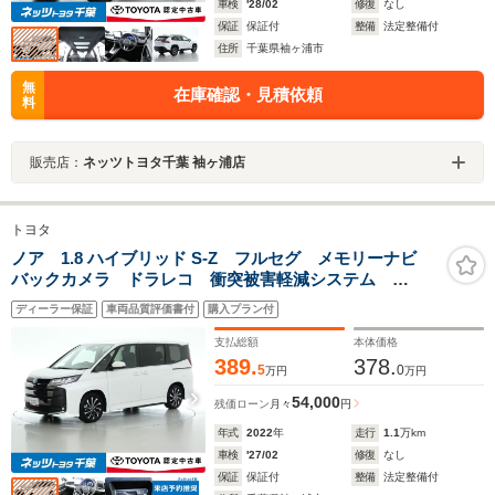
車検
'28/02
修復
なし
保証
保証付
整備
法定整備付
住所
千葉県袖ヶ浦市
無
在庫確認・見積依頼
料
販売店：
ネッツトヨタ千葉 袖ヶ浦店
トヨタ
ノア 1.8 ハイブリッド S-Z フルセグ メモリーナビ
バックカメラ ドラレコ 衝突被害軽減システム
ETC 両側電動スライド LEDヘッドランプ 3列シー
ディーラー保証
車両品質評価書付
購入プラン付
ト DVD再生 ミュージックプレイヤー接続可 記録
簿 乗車定員7人 安全装備
支払総額
本体価格
389.
378.
5
0
万円
万円
54,000
残価ローン
月々
円
年式
2022
年
走行
1.1
万km
車検
'27/02
修復
なし
保証
保証付
整備
法定整備付