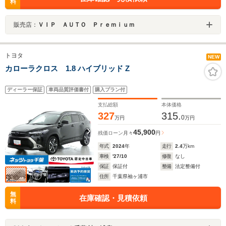
料
販売店：
ＶＩＰ ＡＵＴＯ Ｐｒｅｍｉｕｍ
トヨタ
NEW
カローラクロス 1.8 ハイブリッド Z
ディーラー保証
車両品質評価書付
購入プラン付
支払総額
本体価格
327
315.
0
万円
万円
45,900
残価ローン
月々
円
年式
2024
年
走行
2.4
万km
車検
'27/10
修復
なし
保証
保証付
整備
法定整備付
住所
千葉県袖ヶ浦市
無
在庫確認・見積依頼
料