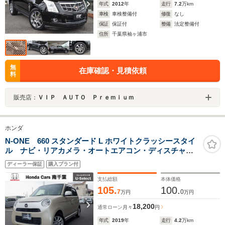
年式
2012
年
走行
7.2
万km
車検
車検整備付
修復
なし
保証
保証付
整備
法定整備付
住所
千葉県袖ヶ浦市
無
在庫確認・見積依頼
料
販売店：
ＶＩＰ ＡＵＴＯ Ｐｒｅｍｉｕｍ
ホンダ
N-ONE 660 スタンダード L ホワイトクラッシースタイ
ル ナビ・リアカメラ・オートエアコン・ディスチャー
ジヘッドライト・スマートキーシステム・あんしんパッ
ディーラー保証
購入プラン付
ケージ・シートヒーター・ドライブレコーダー・ETC・
社外アルミホイール
支払総額
本体価格
105.
100.
7
0
万円
万円
18,200
通常ローン
月々
円
年式
2019
年
走行
4.2
万km