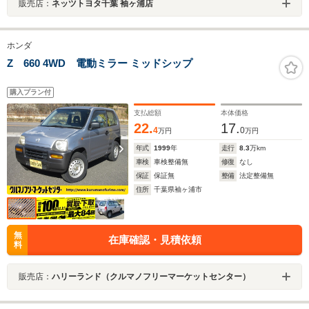
販売店：
ネッツトヨタ千葉 袖ヶ浦店
ホンダ
Z 660 4WD 電動ミラー ミッドシップ
購入プラン付
支払総額
本体価格
22.
17.
4
0
万円
万円
年式
1999
年
走行
8.3
万km
車検
車検整備無
修復
なし
保証
保証無
整備
法定整備無
住所
千葉県袖ヶ浦市
無
在庫確認・見積依頼
料
販売店：
ハリーランド（クルマノフリーマーケットセンター）