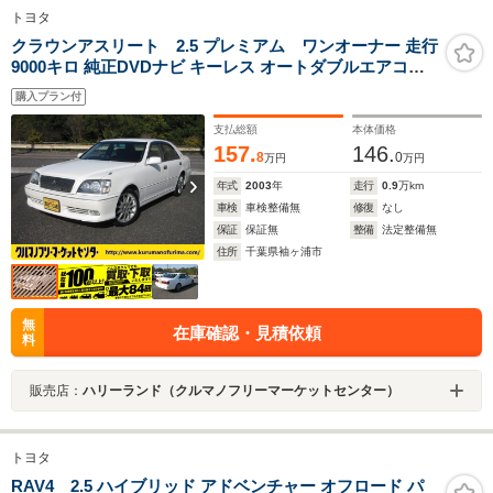
トヨタ
クラウンアスリート 2.5 プレミアム ワンオーナー 走行
9000キロ 純正DVDナビ キーレス オートダブルエアコン
左右パワーシート HIDヘッドライト フォグランプ タイヤ
購入プラン付
4本新品
支払総額
本体価格
157.
146.
8
0
万円
万円
年式
2003
年
走行
0.9
万km
車検
車検整備無
修復
なし
保証
保証無
整備
法定整備無
住所
千葉県袖ヶ浦市
無
在庫確認・見積依頼
料
販売店：
ハリーランド（クルマノフリーマーケットセンター）
トヨタ
RAV4 2.5 ハイブリッド アドベンチャー オフロード パ