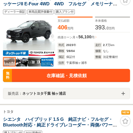
ッケージII E-Four 4WD 4WD フルセグ メモリーナ
ビ バックカメラ 衝突被害軽減システム ETC LED
ディーラー保証
車両品質評価書付
購入プラン付
ヘッドランプ ミュージックプレイヤー接続可 記録
簿 安全装備 オートクルーズコントロール 電動シー
支払総額
本体価格
ト ナビ&TV
406
393.
0
万円
万円
56,100
残価ローン
月々
円
年式
2023
年
走行
2.7
万km
車検
'28/04
修復
なし
保証
保証付
整備
法定整備付
住所
千葉県袖ヶ浦市
無
在庫確認・見積依頼
料
販売店：
ネッツトヨタ千葉 袖ヶ浦店
トヨタ
NEW
シエンタ ハイブリッド 1.5 G 純正ナビ・フルセグ・
Bluetooth対応・純正ドライブレコーダー・両側パワース
ライドドア・全方位モニター・バックモニター・ビルト
購入プラン付
360°画像付