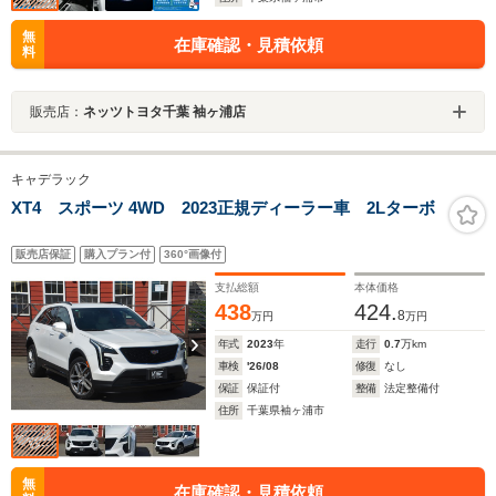
無
在庫確認・見積依頼
料
販売店：
ネッツトヨタ千葉 袖ヶ浦店
キャデラック
XT4 スポーツ 4WD 2023正規ディーラー車 2Lターボ
販売店保証
購入プラン付
360°画像付
支払総額
本体価格
438
424.
8
万円
万円
年式
2023
年
走行
0.7
万km
車検
'26/08
修復
なし
保証
保証付
整備
法定整備付
住所
千葉県袖ヶ浦市
無
在庫確認・見積依頼