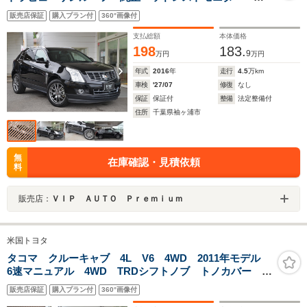
ロントシートクーラー フロント&リアシートヒーター
販売店保証
購入プラン付
360°画像付
インターフェイスナビ&TV フルタイム4WD 限定車専
用20インチアルミホイール
支払総額
本体価格
198
183.
9
万円
万円
年式
2016
年
走行
4.5
万km
車検
'27/07
修復
なし
保証
保証付
整備
法定整備付
住所
千葉県袖ヶ浦市
無
在庫確認・見積依頼
料
販売店：
ＶＩＰ ＡＵＴＯ Ｐｒｅｍｉｕｍ
米国トヨタ
タコマ クルーキャブ 4L V6 4WD 2011年モデル
6速マニュアル 4WD TRDシフトノブ トノカバー リ
フトアップ 社外FUEL16アルミホイール 社外ポケット
販売店保証
購入プラン付
360°画像付
スタイルオーバーフェンダー 社外HDDナビTV