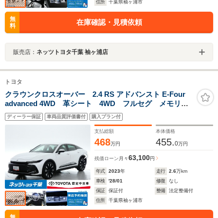
住所
千葉県袖ヶ浦市
無
在庫確認・見積依頼
料
販売店：
ネッツトヨタ千葉 袖ヶ浦店
トヨタ
クラウンクロスオーバー 2.4 RS アドバンスト E-Four
advanced 4WD 革シート 4WD フルセグ メモリー
ナビ バックカメラ ドラレコ 衝突被害軽減システ
ディーラー保証
車両品質評価書付
購入プラン付
ム ETC LEDヘッドランプ ワンオーナー ミュージ
ックプレイヤー接続可 記録簿 安全装備 電動シー
支払総額
本体価格
ト ナビ&TV
468
455.
0
万円
万円
63,100
残価ローン
月々
円
年式
2023
年
走行
2.6
万km
車検
'28/01
修復
なし
保証
保証付
整備
法定整備付
住所
千葉県袖ヶ浦市
無