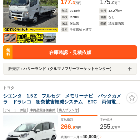
177.
175.
3
0
万円
万円
年式
2018
年
走行
12.2
万km
車検
'27/03
修復
なし
保証
保証無
整備
法定整備無
住所
千葉県袖ヶ浦市
無
在庫確認・見積依頼
料
販売店：
ハリーランド（クルマノフリーマーケットセンター）
トヨタ
シエンタ 1.5 Z フルセグ メモリーナビ バックカメ
ラ ドラレコ 衝突被害軽減システム ETC 両側電動
スライド LEDヘッドランプ ワンオーナー ミュージ
ディーラー保証
車両品質評価書付
購入プラン付
ックプレイヤー接続可 記録簿 安全装備 ナビ&TV
キーレス
支払総額
本体価格
266.
255.
9
0
万円
万円
40,600
残価ローン
月々
円