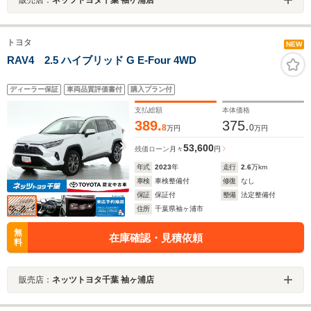
トヨタ
NEW
RAV4 2.5 ハイブリッド G E-Four 4WD
ディーラー保証
車両品質評価書付
購入プラン付
支払総額
本体価格
389.
375.
8
0
万円
万円
53,600
残価ローン
月々
円
年式
2023
年
走行
2.6
万km
車検
車検整備付
修復
なし
保証
保証付
整備
法定整備付
住所
千葉県袖ヶ浦市
無
在庫確認・見積依頼
料
販売店：
ネッツトヨタ千葉 袖ヶ浦店