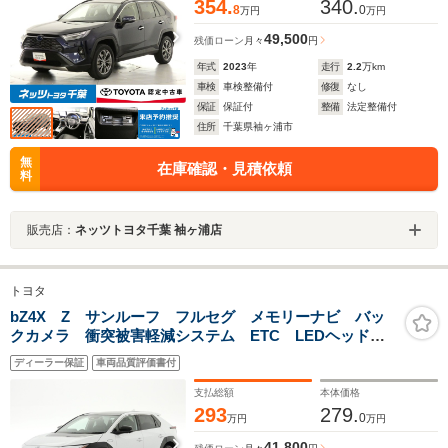
354.
340.
8
0
万円
万円
49,500
残価ローン
月々
円
年式
2023
年
走行
2.2
万km
車検
車検整備付
修復
なし
保証
保証付
整備
法定整備付
住所
千葉県袖ヶ浦市
無
在庫確認・見積依頼
料
販売店：
ネッツトヨタ千葉 袖ヶ浦店
トヨタ
bZ4X Z サンルーフ フルセグ メモリーナビ バッ
クカメラ 衝突被害軽減システム ETC LEDヘッドラ
ンプ ミュージックプレイヤー接続可 記録簿 安全装
ディーラー保証
車両品質評価書付
備 オートクルーズコントロール 電動シート ナビ
&TV
支払総額
本体価格
293
279.
0
万円
万円
41,800