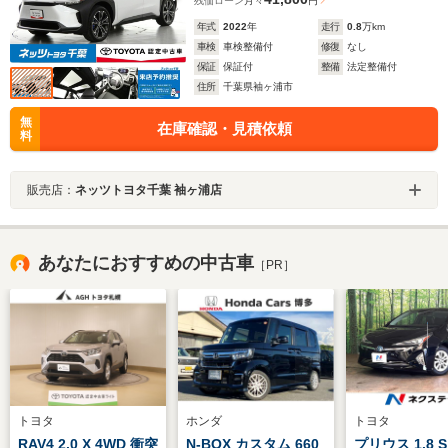
残価ローン
月々
円
年式
2022
年
走行
0.8
万km
車検
車検整備付
修復
なし
保証
保証付
整備
法定整備付
住所
千葉県袖ヶ浦市
無
在庫確認・見積依頼
料
販売店：
ネッツトヨタ千葉 袖ヶ浦店
あなたにおすすめの中古車
［PR］
トヨタ
ホンダ
トヨタ
RAV4 2.0 X 4WD 衝突
N-BOX カスタム 660
プリウス 1.8 