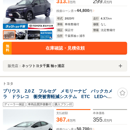
313.
299.
3
0
万円
万円
44,800
残価ローン
月々
円
年式
2023
年
走行
4.3
万km
車検
車検整備付
修復
なし
保証
保証付
整備
法定整備付
住所
千葉県袖ヶ浦市
無
在庫確認・見積依頼
料
販売店：
ネッツトヨタ千葉 袖ヶ浦店
トヨタ
プリウス 2.0 Z フルセグ メモリーナビ バックカメ
ラ ドラレコ 衝突被害軽減システム ETC LEDヘッ
ドランプ ミュージックプレイヤー接続可 安全装備
ディーラー保証
車両品質評価書付
購入プラン付
オートクルーズコントロール 電動シート ナビ&TV
キーレス
支払総額
本体価格
367.
355.
6
0
万円
万円
50,700
残価ローン
月々
円