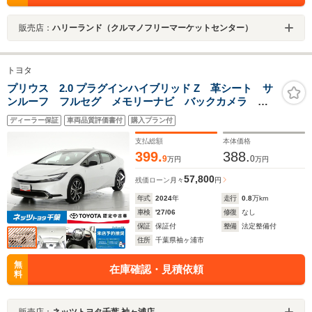
販売店：
ハリーランド（クルマノフリーマーケットセンター）
トヨタ
プリウス 2.0 プラグインハイブリッド Z 革シート サ
ンルーフ フルセグ メモリーナビ バックカメラ ド
ラレコ 衝突被害軽減システム ETC LEDヘッドラン
ディーラー保証
車両品質評価書付
購入プラン付
プ ミュージックプレイヤー接続可 記録簿 安全装
備 オートクルーズコントロール
支払総額
本体価格
399.
388.
9
0
万円
万円
57,800
残価ローン
月々
円
年式
2024
年
走行
0.8
万km
車検
'27/06
修復
なし
保証
保証付
整備
法定整備付
住所
千葉県袖ヶ浦市
無
在庫確認・見積依頼
料
販売店：
ネッツトヨタ千葉 袖ヶ浦店