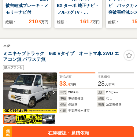
被害軽減ブレーキ・メ
EX ターボ 純正ナビ・
ビ バックカ
モリーナビ付
フルセグTV・
突被害軽減シ
Bluetooth・CD/DVD
レーダークル
210
161
1
総額：
.5
万円
総額：
.2
万円
総額：
再生・音楽録音・ドラ
煙車 Blueto
レコ・前席シートヒー
ラレコ コー
ター・ターボ・両側電
サー スマー
三菱
動スライドドア・バッ
LEDヘッド E
クモニター・ETC・ホ
正15インチ
ミニキャブトラック 660 Vタイプ オートマ車 2WD エ
アコン無 パワステ無
ンダセンシング・LED
オートハイビ
ヘッドライト
購入プラン付
支払総額
本体価格
33.
28.
4
0
万円
万円
年式
2002
年
走行
2.9
万km
車検
車検整備無
修復
なし
保証
保証無
整備
法定整備無
住所
千葉県袖ヶ浦市
無
在庫確認・見積依頼
料