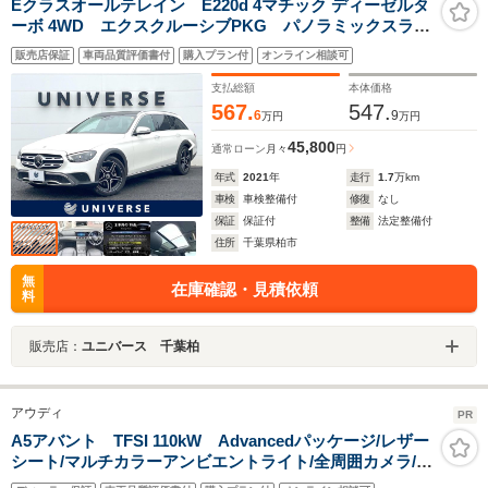
Eクラスオールテレイン E220d 4マチック ディーゼルタ
ーボ 4WD エクスクルーシブPKG パノラミックスライ
ディングルーフ 全周囲カメラ Burmester レーダー
販売店保証
車両品質評価書付
購入プラン付
オンライン相談可
セーフティPKG 純正ナビTV シートヒーター ベンチ
レーター LEDヘッドランプ ETC 禁煙車
支払総額
本体価格
567.
547.
6
9
万円
万円
45,800
通常ローン
月々
円
年式
2021
年
走行
1.7
万km
車検
車検整備付
修復
なし
保証
保証付
整備
法定整備付
住所
千葉県柏市
無
在庫確認・見積依頼
料
販売店：
ユニバース 千葉柏
アウディ
PR
A5アバント TFSI 110kW Advancedパッケージ/レザー
シート/マルチカラーアンビエントライト/全周囲カメラ/サ
イドアシスト/マトリクスLEDヘッドライト/Sスポーツサ