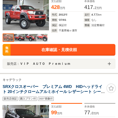
Bluetooth バックカメラ シートカバー
支払総額
本体価格
428
417.
2
万円
万円
年式
2012
年
走行
4.7
万km
車検
'27/01
修復
なし
保証
保証付
整備
法定整備付
住所
千葉県袖ヶ浦市
無
在庫確認・見積依頼
料
販売店：
ＶＩＰ ＡＵＴＯ Ｐｒｅｍｉｕｍ
キャデラック
SRXクロスオーバー プレミアム 4WD HIDヘッドライ
ト 20インチクロームアルミホイール レザーシート シート
ヒーター BOSE 5.1chサラウンドサウンド ウルトラビュ
販売店保証
購入プラン付
360°画像付
ー電動パノラマサンルーフ パワーリフトゲート インター
フェイスナビTV
支払総額
本体価格
99
77.
0
万円
万円