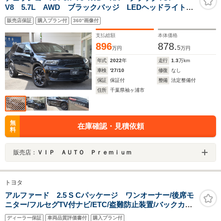
V8 5.7L AWD ブラックバッジ LEDヘッドライト
LEDフォグランプ ブラックハーフレザーシート アッ
販売店保証
購入プラン付
360°画像付
プルカープレイ アンドロイドオート フロントシート
ヒーター
支払総額
本体価格
896
878.
5
万円
万円
年式
2022
年
走行
1.3
万km
車検
'27/10
修復
なし
保証
保証付
整備
法定整備付
住所
千葉県袖ヶ浦市
無
在庫確認・見積依頼
料
販売店：
ＶＩＰ ＡＵＴＯ Ｐｒｅｍｉｕｍ
トヨタ
アルファード 2.5 S Cパッケージ ワンオーナー/後席モ
ニター/フルセグTV付ナビ/ETC/盗難防止装置/バックカメ
ラ/レーンキープアシスト/ブラインドスポットモニター/ス
ディーラー保証
車両品質評価書付
購入プラン付