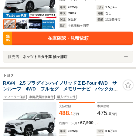
年式
2025
年
走行
1.5
万km
車検
'28/07
修復
なし
保証
保証付
整備
法定整備付
住所
千葉県袖ヶ浦市
無
在庫確認・見積依頼
料
販売店：
ネッツトヨタ千葉 袖ヶ浦店
トヨタ
RAV4 2.5 プラグインハイブリッド Z E-Four 4WD サ
ンルーフ 4WD フルセグ メモリーナビ バックカメ
ラ ドラレコ 衝突被害軽減システム ETC LEDヘッ
ディーラー保証
車両品質評価書付
購入プラン付
ドランプ ミュージックプレイヤー接続可 記録簿 安
全装備 展示・試乗車 電動シート キーレス
支払総額
本体価格
488.
475.
1
0
万円
万円
67,900
残価ローン
月々
円
年式
2025
年
走行
0.6
万km