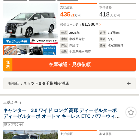
マートキー/キーレス/アルミホイール/フルフラットシー
ト/電動シート
支払総額
本体価格
435.
418.
1
0
万円
万円
61,300
残価ローン
月々
円
年式
2021
年
走行
2.1
万km
車検
車検整備付
修復
なし
保証
保証付
整備
法定整備付
住所
千葉県袖ヶ浦市
無
在庫確認・見積依頼
料
販売店：
ネッツトヨタ千葉 袖ヶ浦店
三菱ふそう
キャンター 3.0 ワイド ロング 高床 ディーゼルターボ
ディーゼルターボ オートマ キーレス ETC パワーウィン
ドウ ヘッドライトレベライザー 2000kg積載
購入プラン付
支払総額
本体価格