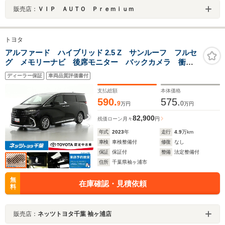
販売店：
ＶＩＰ ＡＵＴＯ Ｐｒｅｍｉｕｍ
トヨタ
アルファード ハイブリッド 2.5 Z サンルーフ フルセ
グ メモリーナビ 後席モニター バックカメラ 衝突
被害軽減システム ETC 両側電動スライド LEDヘッ
ディーラー保証
車両品質評価書付
ドランプ フルエアロ 3列シート ミュージックプレイ
ヤー接続可 記録簿
支払総額
本体価格
590.
575.
9
0
万円
万円
82,900
残価ローン
月々
円
年式
2023
年
走行
4.9
万km
車検
車検整備付
修復
なし
保証
保証付
整備
法定整備付
住所
千葉県袖ヶ浦市
無
在庫確認・見積依頼
料
販売店：
ネッツトヨタ千葉 袖ヶ浦店