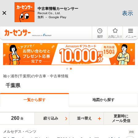
中古車情報カーセンサー
表示
Recruit Co., Ltd.
無料 － Google Play
履歴
お気に入り
メニュー
袖ヶ浦市(千葉県)の中古車・中古車情報
千葉県
一覧から探す
地図から探す
更新時に
260
絞り込み
並べ替え
台
メール受信
メルセデス・ベンツ
PR