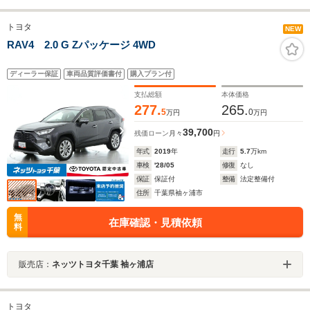
トヨタ
NEW
RAV4 2.0 G Zパッケージ 4WD
ディーラー保証
車両品質評価書付
購入プラン付
支払総額
本体価格
277.
265.
5
0
万円
万円
39,700
残価ローン
月々
円
年式
2019
年
走行
5.7
万km
車検
'28/05
修復
なし
保証
保証付
整備
法定整備付
住所
千葉県袖ヶ浦市
無
在庫確認・見積依頼
料
販売店：
ネッツトヨタ千葉 袖ヶ浦店
トヨタ