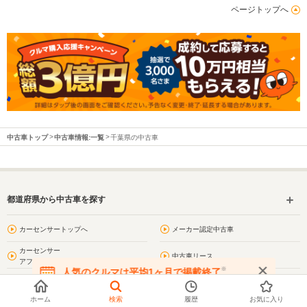
ページトップへ
中古車トップ
中古車情報:一覧
千葉県の中古車
都道府県から中古車を探す
カーセンサートップへ
メーカー認定中古車
カーセンサー
中古車リース
アフター保証対象車
※
人気のクルマは平均1ヶ月で掲載終了
在庫が無くなる前にお問い合わせください
お気に入り
閲覧履歴
ホーム
検索
履歴
お気に入り