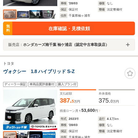
車検
'28/03
修復
なし
保証
保証付
整備
法定整備付
住所
千葉県袖ヶ浦市
無
在庫確認・見積依頼
料
販売店：
ホンダカーズ南千葉 袖ケ浦店（認定中古車取扱店）
トヨタ
ヴォクシー 1.8 ハイブリッド S-Z
ディーラー保証
車両品質評価書付
購入プラン付
支払総額
本体価格
387.
375.
5
0
万円
万円
53,600
残価ローン
月々
円
年式
2023
年
走行
4.1
万km
車検
'28/03
修復
なし
保証
保証付
整備
法定整備付
住所
千葉県袖ヶ浦市