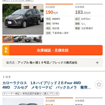
インETC・プッシュスタート・ステアリングスイッチ・
スマートキー
支払総額
本体価格
190
183.
0
万円
万円
年式
2020
年
走行
2.0
万km
車検
'27/01
修復
なし
保証
保証無
整備
法定整備付
住所
千葉県袖ヶ浦市
無
在庫確認・見積依頼
料
販売店：
アップル 袖ヶ浦１６号店／フレックス株式会社
トヨタ
カローラクロス 1.8 ハイブリッド Z E-Four 4WD
4WD フルセグ メモリーナビ バックカメラ 衝突被
害軽減システム ETC LEDヘッドランプ ワンオーナ
ディーラー保証
車両品質評価書付
購入プラン付
ー ミュージックプレイヤー接続可 記録簿 安全装
備 オートクルーズコントロール 電動シート
支払総額
本体価格