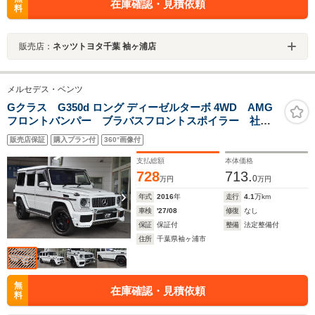
在庫確認・見積依頼
料
販売店：
ネッツトヨタ千葉 袖ヶ浦店
メルセデス・ベンツ
Gクラス G350d ロング ディーゼルターボ 4WD AMG
フロントバンパー ブラバスフロントスポイラー 社外
ヘッドライト 社外フロントグリル 社外アンダーカバ
販売店保証
購入プラン付
360°画像付
ー 社外20アルミホイール 純正ホイール有り ハーマ
ンカードン ナビTV
支払総額
本体価格
728
713.
0
万円
万円
年式
2016
年
走行
4.1
万km
車検
'27/08
修復
なし
保証
保証付
整備
法定整備付
住所
千葉県袖ヶ浦市
無
在庫確認・見積依頼
料