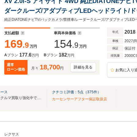
XV 2.0i-S アイサイト 4WD 純正DIATONEナ
ダークルーズ/アダプティブLEDヘッドライト/ド
純正DIATONEナビTV/バックカメラ/禁煙車/レーダークルーズ/アダプティブLE
2018
年式
支払総額
車両本体価格
169
154
2027(
車検
.9
.9
万円
万円
保証付
保証
177.6
182
A
プラン
B
プラン
万円
万円
2000C
排気量
通常
18,700
詳細を見る
月々
円
ローン価格
お気に入り
ベース
クチコミ評価：
5
点（
375
件）
遠方販売実績多数あり！！只今クルマ買取り強化中です！！
カーセンサーアフター保証取扱店
レクサス