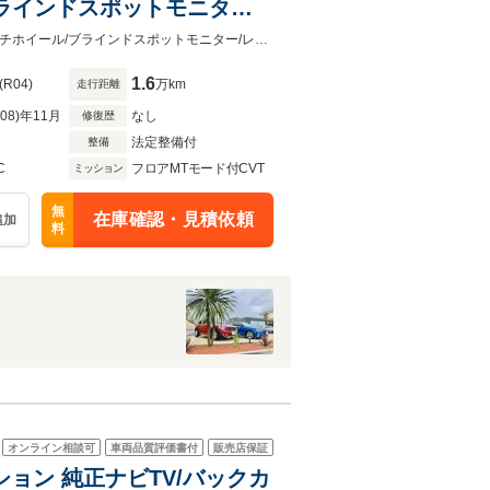
ブラインドスポットモニター/
イト/TVキット/ドラレコ前
純正8型DIATONEナビTV/バックカメラ/禁煙車/ブラックレザーシート//STI18インチホイール/ブラインドスポットモニター/レーダークルーズ/シートヒーター/LEDヘッドライト/
1.6
(R04)
万km
走行距離
R08)年11月
なし
修復歴
法定整備付
整備
C
フロアMTモード付CVT
ミッション
無
在庫確認・見積依頼
追加
料
オンライン相談可
車両品質評価書付
販売店保証
クション 純正ナビTV/バックカ