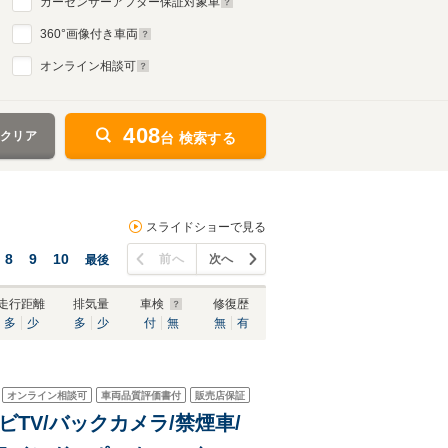
カーセンサーアフター保証対象車
360
°画像付き車両
オンライン相談可
408
をクリア
台 検索する
スライドショーで見る
8
9
10
前へ
次へ
最後
走行距離
排気量
車検
修復歴
多
少
多
少
付
無
無
有
オンライン相談可
車両品質評価書付
販売店保証
EナビTV/バックカメラ/禁煙車/