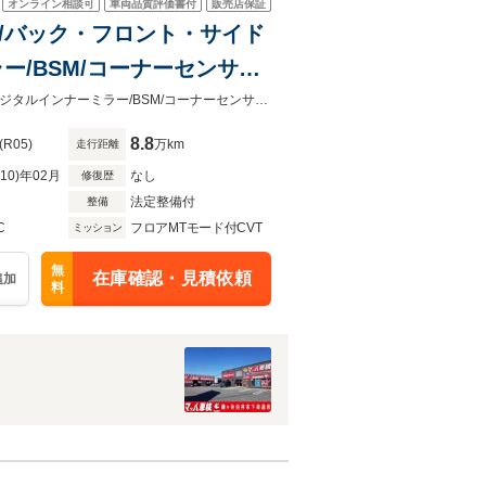
オンライン相談可
車両品質評価書付
販売店保証
TV/バック・フロント・サイド
ー/BSM/コーナーセンサー/
クルーズ/アダプティブLED
純正8型ナビTV/バック・フロント・サイドカメラ/禁煙車/アイサイト/ドラレコ/デジタルインナーミラー/BSM/コーナーセンサー/ステアリングヒータ/シートヒータ/アダプティブヘッドライト
8.8
(R05)
万km
走行距離
R10)年02月
なし
修復歴
法定整備付
整備
C
フロアMTモード付CVT
ミッション
無
在庫確認・見積依頼
追加
料