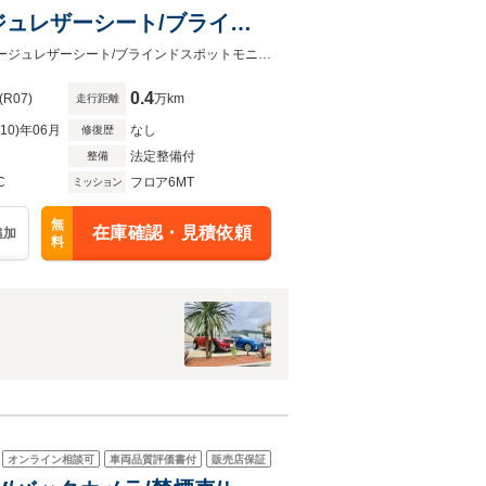
ージュレザーシート/ブライン
クルーズ/シートヒーター/衝
純正ナビTV/バックカメラ/BOSEサウンド/禁煙車/ワンオーナー/ドラレコ/ETC/ベージュレザーシート/ブラインドスポットモニター/コーナーセンサー/レーダークルーズ/シートヒーター
C
0.4
(R07)
万km
走行距離
R10)年06月
なし
修復歴
法定整備付
整備
C
フロア6MT
ミッション
無
在庫確認・見積依頼
追加
料
オンライン相談可
車両品質評価書付
販売店保証