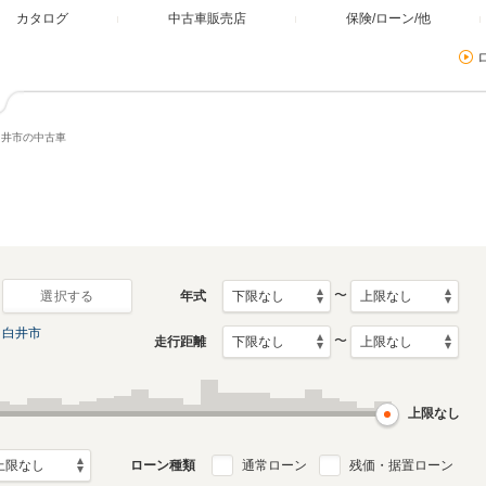
カタログ
中古車販売店
保険/ローン/他
白井市の中古車
〜
年式
選択する
白井市
〜
走行距離
上限なし
ローン種類
通常ローン
残価・据置ローン