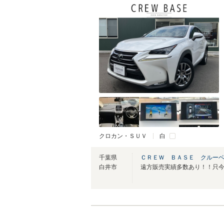
クロカン・ＳＵＶ
白
千葉県
ＣＲＥＷ ＢＡＳＥ クルー
白井市