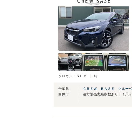
クロカン・ＳＵＶ
紺
千葉県
ＣＲＥＷ ＢＡＳＥ クルー
白井市