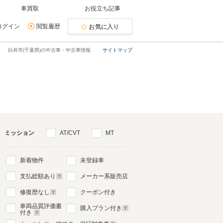
車買取
お役立ち記事
ログイン
閲覧履歴
お気に入り
白井市(千葉県)の中古車・中古車情報
サイトマップ
ミッション
AT/CVT
MT
新着物件
未登録車
支払総額あり
メーカー系販売店
修復歴なし
クーポン付き
車両品質評価書
購入プラン付き
付き