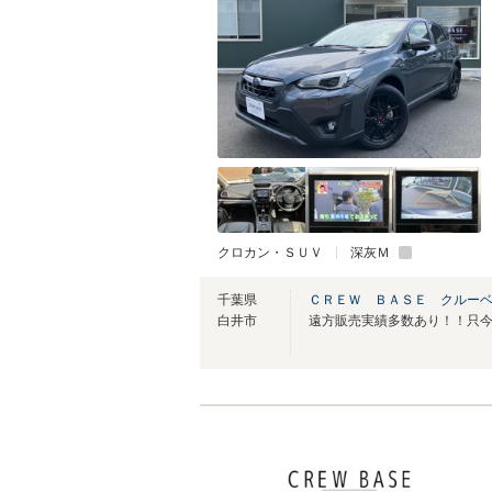
クロカン・ＳＵＶ
深灰Ｍ
千葉県
ＣＲＥＷ ＢＡＳＥ クルー
白井市