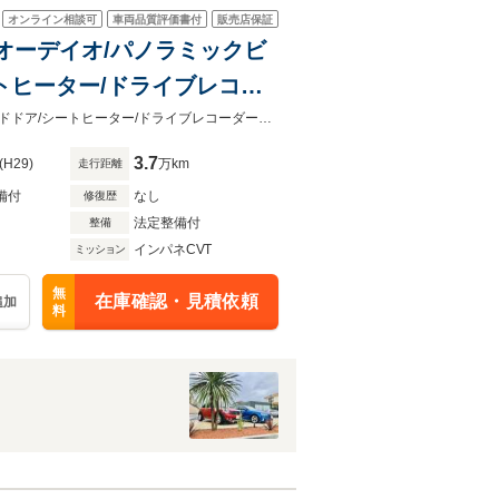
オンライン相談可
車両品質評価書付
販売店保証
イオーデイオ/パノラミックビ
ートヒーター/ドライブレコー
純正ディスプレイオーデイオ/パノラミックビュー/衝突軽減/禁煙車/パワースライドドア/シートヒーター/ドライブレコーダー前後/ETC/スマートキー
3.7
(H29)
万km
走行距離
備付
なし
修復歴
法定整備付
整備
インパネCVT
ミッション
無
在庫確認・見積依頼
追加
料