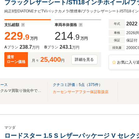
ブラックレザーシート/STI18インチホイール/
レーダークルーズ/シートヒーター/LEDヘッドラ
後/ETC
2022
年式
支払総額
車両本体価格
229
214
2026(
車検
.9
.9
万円
万円
保証付
保証
238.7
243.1
A
プラン
B
プラン
万円
万円
2000C
排気量
通常
25,400
詳細を見る
月々
円
ローン価格
お気に入り
ベース
クチコミ評価：
5
点（
375
件）
遠方販売実績多数あり！！只今クルマ買取り強化中です！！
カーセンサーアフター保証取扱店
マツダ
ロードスター 1.5 S レザーパッケージ V セレ