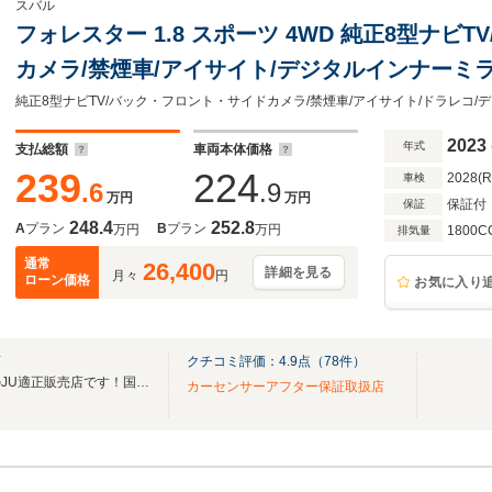
スバル
フォレスター 1.8 スポーツ 4WD 純正8型ナビ
カメラ/禁煙車/アイサイト/デジタルインナーミラ
ステアリングヒーター/シートヒーター/レーダー
ヘッドライト/ドラレコ/ETC
2023
年式
支払総額
車両本体価格
239
224
2028(
車検
.6
.9
万円
万円
保証付
保証
248.4
252.8
A
プラン
B
プラン
万円
万円
1800C
排気量
通常
26,400
詳細を見る
月々
円
ローン価格
お気に入り
店
クチコミ評価：
4.9
点（
78
件）
日本中古自動車販売協会認定のJU適正販売店です！国交省関東運輸局の指定工場を併設！
カーセンサーアフター保証取扱店