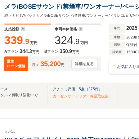
メラ/BOSEサウンド/禁煙車/ワンオーナー/ベ
ドスポットモニター/コーナーセンサー/レーダー
突軽減/オートマチックハイビーム/ドラレコ/ET
2025
年式
支払総額
車両本体価格
339
324
2028(
車検
.9
.9
万円
万円
保証付
保証
344.3
350.9
A
プラン
B
プラン
万円
万円
1500C
排気量
通常
35,200
詳細を見る
月々
円
ローン価格
お気に入り
ベース
クチコミ評価：
5
点（
375
件）
遠方販売実績多数あり！！只今クルマ買取り強化中です！！
カーセンサーアフター保証取扱店
スバル