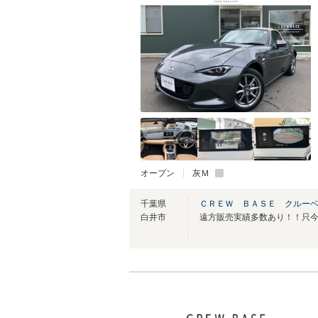
オープン
灰Ｍ
千葉県
ＣＲＥＷ ＢＡＳＥ クルー
白井市