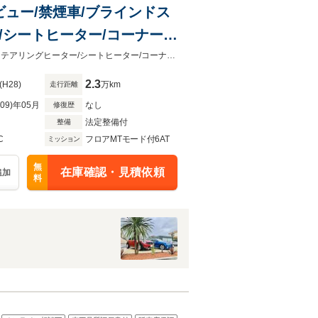
クビュー/禁煙車/ブラインドス
/シートヒーター/コーナーセ
純正ナビTV/パノラミックビュー/禁煙車/ブラインドスポットモニター/衝突軽減ステアリングヒーター/シートヒーター/コーナーセンサー/レーダークルーズ/DVD再生/ETC
2.3
(H28)
万km
走行距離
R09)年05月
なし
修復歴
法定整備付
整備
C
フロアMTモード付6AT
ミッション
無
在庫確認・見積依頼
追加
料