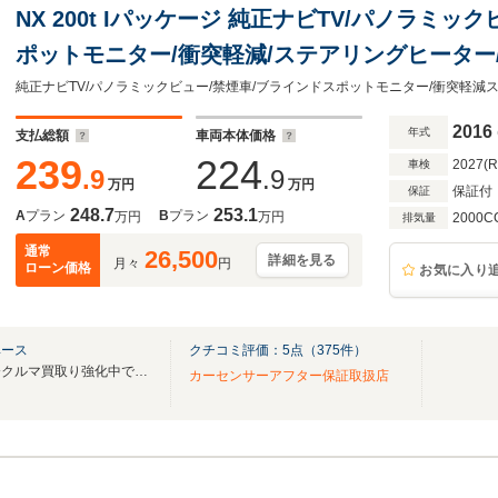
NX 200t Iパッケージ 純正ナビTV/パノラミッ
ポットモニター/衝突軽減/ステアリングヒーター
ンサー/レーダークルーズ/DVD再生/ETC
2016
年式
支払総額
車両本体価格
239
224
2027(
車検
.9
.9
万円
万円
保証付
保証
248.7
253.1
A
プラン
B
プラン
万円
万円
2000C
排気量
通常
26,500
詳細を見る
月々
円
ローン価格
お気に入り
ベース
クチコミ評価：
5
点（
375
件）
遠方販売実績多数あり！！只今クルマ買取り強化中です！！
カーセンサーアフター保証取扱店