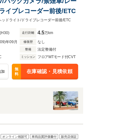
ビTV/バックカメラ/禁煙車/レー
ライブレコーダー前後/ETC
Dヘッドライト/ドライブレコーダー前後/ETC
4.5
(H30)
万km
走行距離
R09)年09月
なし
修復歴
法定整備付
整備
C
フロアMTモード付CVT
ミッション
無
在庫確認・見積依頼
追加
料
オンライン相談可
車両品質評価書付
販売店保証