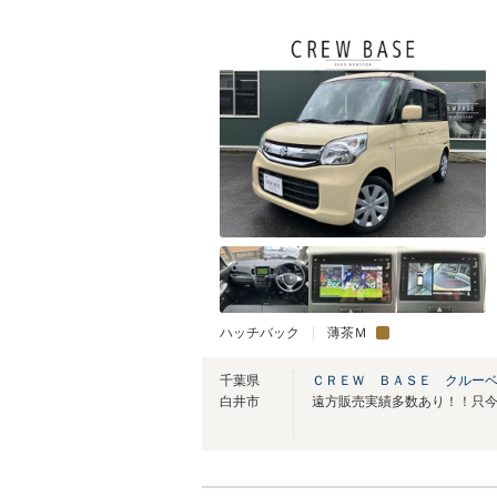
ハッチバック
薄茶Ｍ
千葉県
ＣＲＥＷ ＢＡＳＥ クルー
白井市