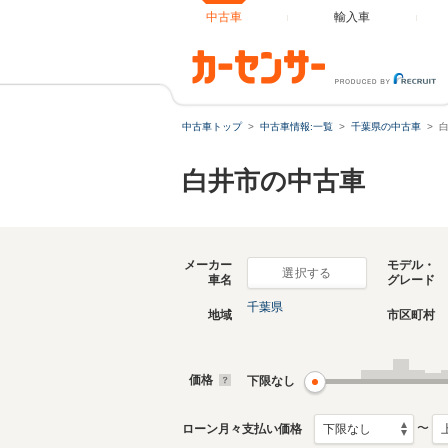
中古車
輸入車
中古車トップ
中古車情報:一覧
千葉県の中古車
白井市の中古車
メーカー
モデル・
選択する
車名
グレード
千葉県
地域
市区町村
価格
下限なし
〜
ローン月々支払い価格