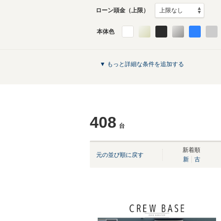
ローン頭金（上限）
本体色
▼ もっと詳細な条件を追加する
408
台
新着順
元の並び順に戻す
新
古