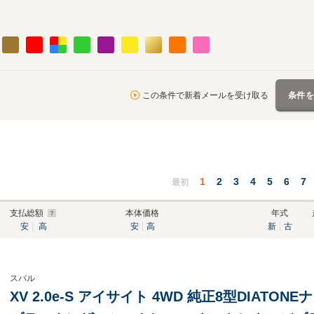
この条件で新着メールを受け取る
条件
1
2
3
4
5
6
7
最初
支払総額
本体価格
年式
安
高
安
高
新
古
スバル
XV 2.0e-S アイサイト 4WD 純正8型DIATON