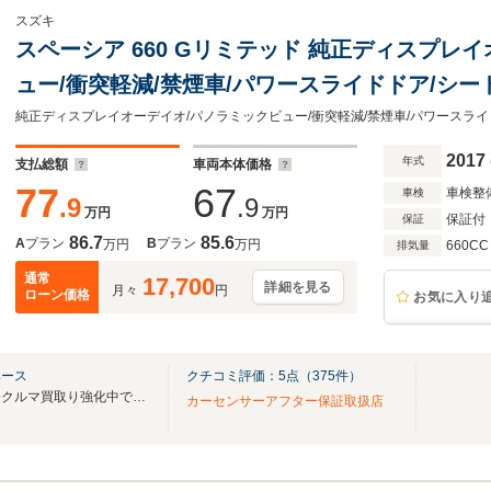
スズキ
スペーシア 660 Gリミテッド 純正ディスプレ
ュー/衝突軽減/禁煙車/パワースライドドア/シ
ダー前後/ETC/スマートキー
2017
年式
支払総額
車両本体価格
77
67
車検整
車検
.9
.9
万円
万円
保証付
保証
86.7
85.6
A
プラン
B
プラン
万円
万円
660CC
排気量
通常
17,700
詳細を見る
月々
円
ローン価格
お気に入り
ベース
クチコミ評価：
5
点（
375
件）
遠方販売実績多数あり！！只今クルマ買取り強化中です！！
カーセンサーアフター保証取扱店