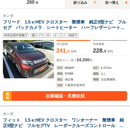
260
絞り込み
並べ替え
台
ホンダ
フリード 1.5 e:HEV クロスター 禁煙車 純正9型ナビ フル
セグ バックカメラ シートヒーター ハーフレザーシート
ETC レーダークルーズコントロール オートエアコン オー
車両品質評価書付
購入プラン付
オンライン相談可
トライト スマートキー
支払総額
本体価格
241.
228.
5
9
万円
万円
24,200
通常ローン
月々
円
年式
2024
年
走行
1.1
万km
車検
'27/09
修復
なし
保証
保証無
整備
法定整備無
住所
千葉県木更津市
無
在庫確認・見積依頼
料
ホンダ
フィット 1.5 e:HEV クロスター ワンオーナー 禁煙車 純
正9型ナビ フルセグTV レーダークルーズコントロール