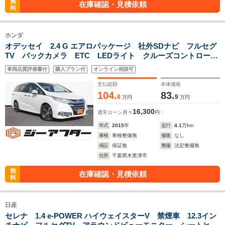
無
在庫確認・見積依頼
料
ホンダ
オデッセイ 2.4 G エアロパッケージ 社外SDナビ フルセグ
TV バックカメラ ETC LEDライト クルーズコントロー
ル アイドリングストップ 両側電動スライドドア オートラ
車両品質評価書付
購入プラン付
オンライン相談可
イト オートエアコン Bluetooth接続
支払総額
本体価格
104.
83.
8
9
万円
万円
16,300
通常ローン
月々
円
年式
2015
年
走行
4.1
万km
車検
車検整備無
修復
なし
保証
保証無
整備
法定整備無
住所
千葉県木更津市
無
在庫確認・見積依頼
料
日産
セレナ 1.4 e-POWER ハイウェイスターV 禁煙車 12.3イン