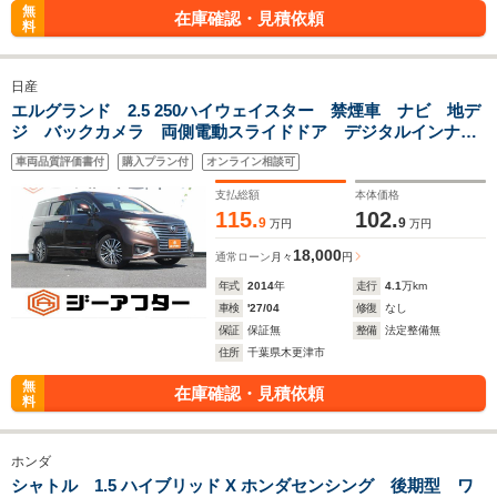
無
在庫確認・見積依頼
料
日産
エルグランド 2.5 250ハイウェイスター 禁煙車 ナビ 地デ
ジ バックカメラ 両側電動スライドドア デジタルインナー
ミラー クルーズコントロール ETC スマートキー プッシ
車両品質評価書付
購入プラン付
オンライン相談可
ュスタート
支払総額
本体価格
115.
102.
9
9
万円
万円
18,000
通常ローン
月々
円
年式
2014
年
走行
4.1
万km
車検
'27/04
修復
なし
保証
保証無
整備
法定整備無
住所
千葉県木更津市
無
在庫確認・見積依頼
料
ホンダ
シャトル 1.5 ハイブリッド X ホンダセンシング 後期型 ワ