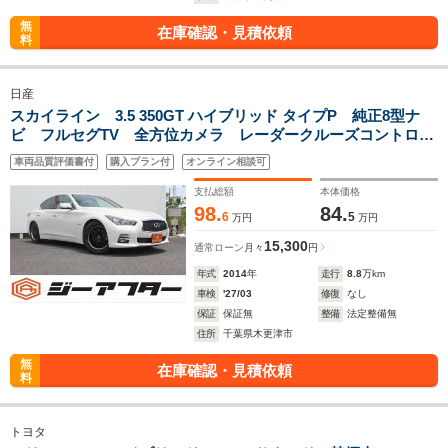
無
在庫確認・見積依頼
料
日産
スカイライン 3.5 350GT ハイブリッド タイプP 純正8型ナ
ビ フルセグTV 全方位カメラ レーダークルーズコントロー
ル LEDヘッドライト シートヒーター ETC パワーシー
車両品質評価書付
購入プラン付
オンライン相談可
ト 電動格納ミラー
支払総額
本体価格
98.
84.
6
5
万円
万円
15,300
通常ローン
月々
円
年式
2014
年
走行
8.8
万km
車検
'27/03
修復
なし
保証
保証無
整備
法定整備無
住所
千葉県木更津市
無
在庫確認・見積依頼
料
トヨタ