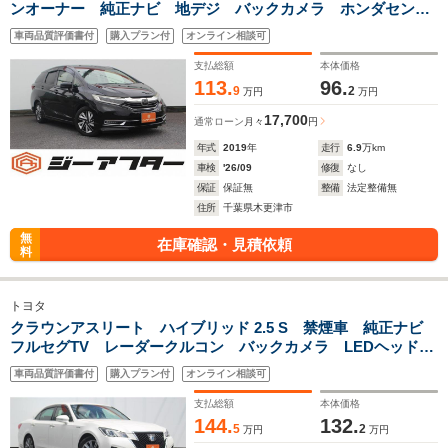
ンオーナー 純正ナビ 地デジ バックカメラ ホンダセンシ
ング シートヒーター レーダークルーズコントロール
車両品質評価書付
購入プラン付
オンライン相談可
ETC Bluetooth接続 クリアランスソナー 衝突被害軽減ブ
レーキ
支払総額
本体価格
113.
96.
9
2
万円
万円
17,700
通常ローン
月々
円
年式
2019
年
走行
6.9
万km
車検
'26/09
修復
なし
保証
保証無
整備
法定整備無
住所
千葉県木更津市
無
在庫確認・見積依頼
料
トヨタ
クラウンアスリート ハイブリッド 2.5 S 禁煙車 純正ナビ
フルセグTV レーダークルコン バックカメラ LEDヘッドラ
イト ETC 電動格納ミラー Bluetooth接続 オートマチッ
車両品質評価書付
購入プラン付
オンライン相談可
クハイビーム パワーシート 純正17インチホイール
支払総額
本体価格
144.
132.
5
2
万円
万円