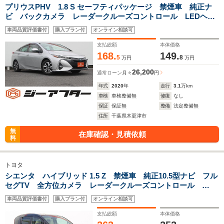
プリウスPHV 1.8 S セーフティパッケージ 禁煙車 純正ナ
ビ バックカメラ レーダークルーズコントロール LEDヘッ
ドライト ETC トヨタセーフティセンス 電動格納ミラー
車両品質評価書付
購入プラン付
オンライン相談可
クリアランスソナー オートマチックハイビーム 100V電源
支払総額
本体価格
168.
149.
5
8
万円
万円
26,200
通常ローン
月々
円
年式
2020
年
走行
3.1
万km
車検
車検整備無
修復
なし
保証
保証無
整備
法定整備無
住所
千葉県木更津市
無
在庫確認・見積依頼
料
トヨタ
シエンタ ハイブリッド 1.5 Z 禁煙車 純正10.5型ナビ フル
セグTV 全方位カメラ レーダークルーズコントロール
ETC2.0 LEDヘッドライト シートヒーター Bluetooth接
車両品質評価書付
購入プラン付
オンライン相談可
続 クリアランスソナー 両側電動スライドドア
支払総額
本体価格