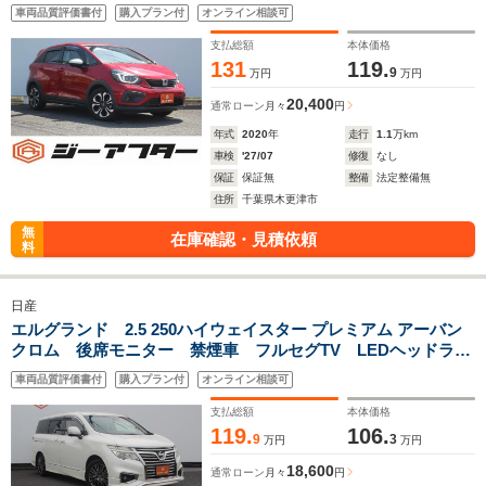
LEDヘッドライト ETC 電動格納ミラー 純正16インチアル
車両品質評価書付
購入プラン付
オンライン相談可
ミホイール Bluetooth接続 クリアランスソナー
支払総額
本体価格
131
119.
9
万円
万円
20,400
通常ローン
月々
円
年式
2020
年
走行
1.1
万km
車検
'27/07
修復
なし
保証
保証無
整備
法定整備無
住所
千葉県木更津市
無
在庫確認・見積依頼
料
日産
エルグランド 2.5 250ハイウェイスター プレミアム アーバン
クロム 後席モニター 禁煙車 フルセグTV LEDヘッドライ
ト アダプティブクルーズコントロール 両側電動スライドド
車両品質評価書付
購入プラン付
オンライン相談可
ア バックカメラ ETC オートライト オートエアコン ス
マートキー
支払総額
本体価格
119.
106.
9
3
万円
万円
18,600
通常ローン
月々
円