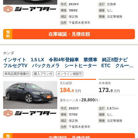
年式
2019
年
走行
交換車
車検
'28/02
修復
なし
保証
保証無
整備
法定整備無
住所
千葉県木更津市
無
在庫確認・見積依頼
料
ホンダ
インサイト 1.5 LX 令和4年登録車 禁煙車 純正8型ナビ
フルセグTV バックカメラ シートヒーター ETC クルーズ
コントロール 衝突軽減システム LEDヘッドライト 電動格
車両品質評価書付
購入プラン付
オンライン相談可
納ミラー USBソケット
支払総額
本体価格
184.
173.
9
9
万円
万円
28,800
通常ローン
月々
円
年式
2022
年
走行
2.8
万km
車検
'27/02
修復
なし
保証
保証無
整備
法定整備無
住所
千葉県木更津市
無