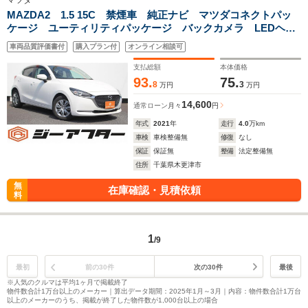
マツダ
MAZDA2 1.5 15C 禁煙車 純正ナビ マツダコネクトパッ
ケージ ユーティリティパッケージ バックカメラ LEDヘッ
ドライト ETC 電動格納ミラー Bluetooth接続 レーンア
車両品質評価書付
購入プラン付
オンライン相談可
シスト
支払総額
本体価格
93.
75.
8
3
万円
万円
14,600
通常ローン
月々
円
年式
2021
年
走行
4.0
万km
車検
車検整備無
修復
なし
保証
保証無
整備
法定整備無
住所
千葉県木更津市
無
在庫確認・見積依頼
料
1
/9
最初
前の30件
次の30件
最後
※人気のクルマは平均1ヶ月で掲載終了
物件数合計1万台以上のメーカー｜算出データ期間：2025年1月～3月｜内容：物件数合計1万台
以上のメーカーのうち、掲載が終了した物件数が1,000台以上の場合