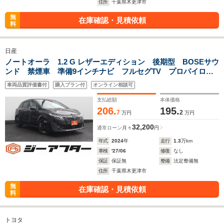
住所
千葉県木更津市
無
在庫確認・見積依頼
料
日産
ノートオーラ 1.2 G レザーエディション 後期型 BOSEサウ
ンド 禁煙車 準備9インチナビ フルセグTV プロパイロッ
ト 全方位カメラ ワイヤレス充電器 ETC2.0 インテリジェ
車両品質評価書付
購入プラン付
オンライン相談可
ントアラウンドビューモニター
支払総額
本体価格
206.
195.
7
2
万円
万円
32,200
通常ローン
月々
円
年式
2024
年
走行
1.3
万km
車検
'27/06
修復
なし
保証
保証無
整備
法定整備無
住所
千葉県木更津市
無
在庫確認・見積依頼
料
トヨタ