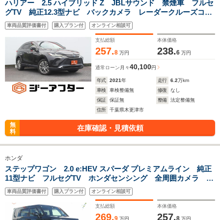
ハリアー 2.5 ハイブリッド Z JBLサウンド 禁煙車 フルセ
グTV 純正12.3型ナビ バックカメラ レーダークルーズコン
トロール ETC2.0 ハーフレザーシート LEDヘッドライト
車両品質評価書付
購入プラン付
オンライン相談可
スマートキー
支払総額
本体価格
257.
238.
8
6
万円
万円
40,100
通常ローン
月々
円
年式
2021
年
走行
6.2
万km
車検
車検整備無
修復
なし
保証
保証無
整備
法定整備無
住所
千葉県木更津市
無
在庫確認・見積依頼
料
ホンダ
ステップワゴン 2.0 e:HEV スパーダ プレミアムライン 純正
11型ナビ フルセグTV ホンダセンシング 全周囲カメラ ハ
ーフレザーシート シートヒーター ETC2.0 電動リアゲー
車両品質評価書付
購入プラン付
オンライン相談可
ト オートエアコン オートライト スマートキー
支払総額
本体価格
269.
257.
9
8
万円
万円