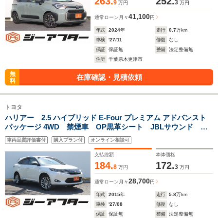
263.
252.
9
3
万円
万円
41,100
通常ローン
月々
円
年式
2024
年
走行
0.7
万km
車検
'27/11
修復
なし
保証
保証無
整備
法定整備無
住所
千葉県木更津市
無
在庫確認・見積依頼
料
トヨタ
ハリアー 2.5 ハイブリッド E-Four プレミアム アドバンスト
パッケージ 4WD 禁煙車 OP黒革シート JBLサウンド メ
ーカーナビ フルセグTV パノラミックビューモニター パワ
車両品質評価書付
購入プラン付
オンライン相談可
ーシート 電動リアゲート ETC クルーズコントロール 純
正18インチアルミホイール
支払総額
本体価格
184.
172.
8
3
万円
万円
28,700
通常ローン
月々
円
年式
2015
年
走行
5.8
万km
車検
'27/08
修復
なし
保証
保証無
整備
法定整備無