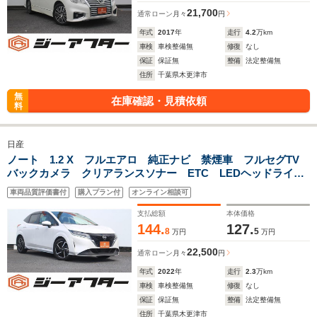
21,700
通常ローン
月々
円
年式
2017
年
走行
4.2
万km
車検
車検整備無
修復
なし
保証
保証無
整備
法定整備無
住所
千葉県木更津市
無
在庫確認・見積依頼
料
日産
ノート 1.2 X フルエアロ 純正ナビ 禁煙車 フルセグTV
バックカメラ クリアランスソナー ETC LEDヘッドライ
ト スマートキー 衝突軽減ブレーキ オートライト
車両品質評価書付
購入プラン付
オンライン相談可
支払総額
本体価格
144.
127.
8
5
万円
万円
22,500
通常ローン
月々
円
年式
2022
年
走行
2.3
万km
車検
車検整備無
修復
なし
保証
保証無
整備
法定整備無
住所
千葉県木更津市