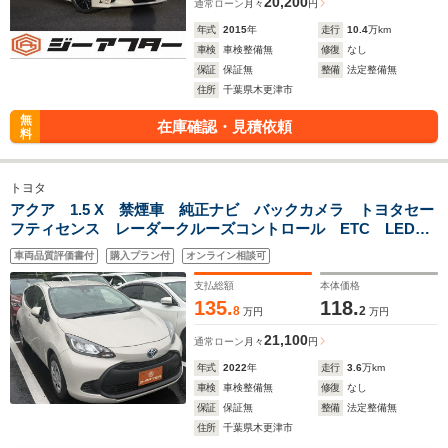
20,200
通常ローン
月々
円
年式
2015
年
走行
10.4
万km
車検
車検整備無
修復
なし
保証
保証無
整備
法定整備無
住所
千葉県木更津市
無
在庫確認・見積依頼
料
トヨタ
アクア 1.5 X 禁煙車 純正ナビ バックカメラ トヨタセー
フティセンス レーダークルーズコントロール ETC LEDヘ
ッドライト スマートキー プッシュスタート Bluetooth接
車両品質評価書付
購入プラン付
オンライン相談可
続
支払総額
本体価格
135.
118.
8
2
万円
万円
21,100
通常ローン
月々
円
年式
2022
年
走行
3.6
万km
車検
車検整備無
修復
なし
保証
保証無
整備
法定整備無
住所
千葉県木更津市