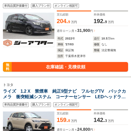
LEDヘッドライト ETC 2.0 パワーシート 純正18インチア
車両品質評価書付
購入プラン付
オンライン相談可
ルミホイール 電動格納式ミラー
支払総額
本体価格
204.
192.
9
9
万円
万円
31,900
通常ローン
月々
円
年式
2022
年
走行
10.5
万km
車検
'27/03
修復
なし
保証
保証無
整備
法定整備無
住所
千葉県木更津市
無
在庫確認・見積依頼
料
トヨタ
ライズ 1.2 X 禁煙車 純正9型ナビ フルセグTV バックカ
メラ 衝突軽減システム コーナーセンサー LEDヘッドライ
ト雹害 レンタアップ車輛 ETC Bluetooth接続 アイドリ
車両品質評価書付
購入プラン付
オンライン相談可
ングストップ
支払総額
本体価格
159.
142.
8
3
万円
万円
24,800
通常ローン
月々
円