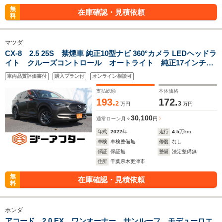
無
在庫確認・見積依頼
料
マツダ
CX-8 2.5 25S 禁煙車 純正10型ナビ 360°カメラ LEDヘッドラ
イト クルーズコントロール オートライト 純正17インチア
ルミホイール 電動格納式ミラー クルアランスソナー レン
車両品質評価書付
購入プラン付
オンライン相談可
タカーアップ
支払総額
本体価格
193.
172.
2
3
万円
万円
30,100
通常ローン
月々
円
年式
2022
年
走行
4.5
万km
車検
車検整備無
修復
なし
保証
保証無
整備
法定整備無
住所
千葉県木更津市
無
在庫確認・見積依頼
料
ホンダ
アコード 2.0 EX ワンオーナー サンルーフ モデューロエ