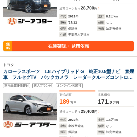
28,700
通常ローン
月々
円
年式
2022
年
走行
8.2
万km
車検
'27/12
修復
なし
保証
保証無
整備
法定整備無
住所
千葉県木更津市
無
在庫確認・見積依頼
料
トヨタ
カローラスポーツ 1.8 ハイブリッド G 純正10.5型ナビ 禁煙
車 フルセグTV バックカメラ レーダークルーズコントロー
ル ETC2.0 純正16インチアルミホイール LEDヘッドライ
車両品質評価書付
購入プラン付
オンライン相談可
ト レーンアシスト 電動格納ミラー
支払総額
本体価格
189
171.
0
万円
万円
29,400
通常ローン
月々
円
年式
2022
年
走行
1.4
万km
車検
車検整備無
修復
なし
保証
保証無
整備
法定整備無