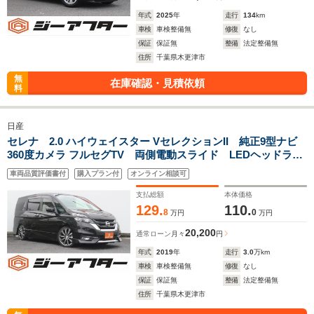
年式
2025
年
走行
134
km
車検
車検整備無
修復
なし
保証
保証無
整備
法定整備無
住所
千葉県木更津市
無
在庫確認・見積依頼
料
日産
セレナ 2.0 ハイウェイスター VセレクションII 純正9型ナビ
360度カメラ フルセグTV 両側電動スライド LEDヘッドライ
ト 衝突軽減ブレーキ クルーズコントロール ETC スマー
車両品質評価書付
購入プラン付
オンライン相談可
トキー プッシュスタート Bluetooth接続
支払総額
本体価格
129.
110.
8
0
万円
万円
20,200
通常ローン
月々
円
年式
2019
年
走行
3.0
万km
車検
車検整備無
修復
なし
保証
保証無
整備
法定整備無
住所
千葉県木更津市