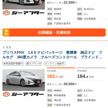
22,500
通常ローン
月々
円
年式
2016
年
走行
12.9
万km
車検
'27/04
修復
なし
保証
保証無
整備
法定整備無
住所
千葉県木更津市
無
在庫確認・見積依頼
料
トヨタ
プリウスPHV 1.8 S ナビパッケージ 禁煙車 純正ナビ フ
ルセグ 360度カメラ クルーズコントロール ブラインドス
ポットモニター ETC2.0 LEDヘッドライト スマートキー
車両品質評価書付
購入プラン付
オンライン相談可
プッシュスタート Bluetooth接続
支払総額
本体価格
183.
164.
5
8
万円
万円
28,500
通常ローン
月々
円
年式
2020
年
走行
2.1
万km
車検
車検整備無
修復
なし
保証
保証無
整備
法定整備無
住所
千葉県木更津市