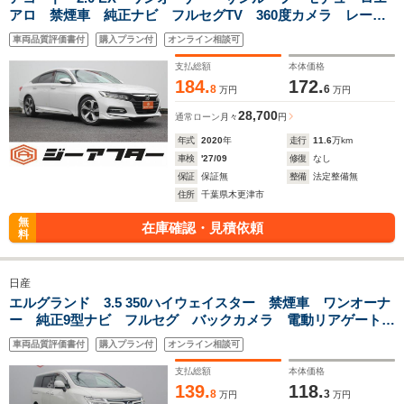
アロ 禁煙車 純正ナビ フルセグTV 360度カメラ レーダ
ークルーズコントロール LEDヘッドライト ホンダセンシン
車両品質評価書付
購入プラン付
オンライン相談可
グ ホンダインターナビ ETC
支払総額
本体価格
184.
172.
8
6
万円
万円
28,700
通常ローン
月々
円
年式
2020
年
走行
11.6
万km
車検
'27/09
修復
なし
保証
保証無
整備
法定整備無
住所
千葉県木更津市
無
在庫確認・見積依頼
料
日産
エルグランド 3.5 350ハイウェイスター 禁煙車 ワンオーナ
ー 純正9型ナビ フルセグ バックカメラ 電動リアゲート
両側電動スライドドア 半革シート LEDヘッドライト スマ
車両品質評価書付
購入プラン付
オンライン相談可
ートキー プッシュスタート
支払総額
本体価格
139.
118.
8
3
万円
万円