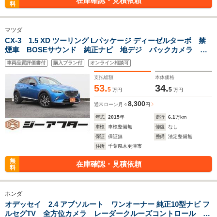
在庫確認・見積依頼
料
マツダ
CX-3 1.5 XD ツーリング Lパッケージ ディーゼルターボ 禁
煙車 BOSEサウンド 純正ナビ 地デジ バックカメラ シ
ートヒーター クルーズコントロール ETC スマートキー
車両品質評価書付
購入プラン付
オンライン相談可
衝突軽減ブレーキ レーンアシスト 雹害車
支払総額
本体価格
53.
34.
5
5
万円
万円
8,300
通常ローン
月々
円
年式
2015
年
走行
6.1
万km
車検
車検整備無
修復
なし
保証
保証無
整備
法定整備無
住所
千葉県木更津市
無
在庫確認・見積依頼
料
ホンダ
オデッセイ 2.4 アブソルート ワンオーナー 純正10型ナビ フ
ルセグTV 全方位カメラ レーダークルーズコントロール