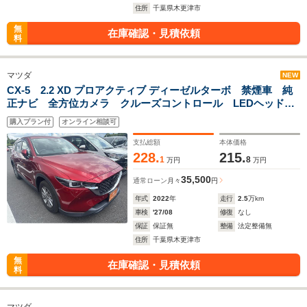
住所
千葉県木更津市
無
在庫確認・見積依頼
料
マツダ
NEW
CX-5 2.2 XD プロアクティブ ディーゼルターボ 禁煙車 純
正ナビ 全方位カメラ クルーズコントロール LEDヘッドラ
イト シートヒーター ETC 電動リアゲート Bluetooth接
購入プラン付
オンライン相談可
続 クリアランスソナー パワーシート レーンアシスト
支払総額
本体価格
228.
215.
1
8
万円
万円
35,500
通常ローン
月々
円
年式
2022
年
走行
2.5
万km
車検
'27/08
修復
なし
保証
保証無
整備
法定整備無
住所
千葉県木更津市
無
在庫確認・見積依頼
料