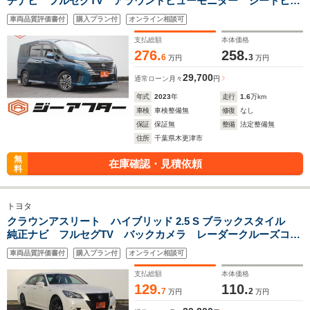
チナビ フルセグTV アラウンドビューモニター シートヒー
ター 両側電動スライドドア LEDヘッドライト ETC2.0 プ
車両品質評価書付
購入プラン付
オンライン相談可
ロパイロット Bluetooth接続 クリアランスソナー
支払総額
本体価格
276.
258.
6
3
万円
万円
29,700
通常ローン
月々
円
年式
2023
年
走行
1.6
万km
車検
車検整備無
修復
なし
保証
保証無
整備
法定整備無
住所
千葉県木更津市
無
在庫確認・見積依頼
料
トヨタ
クラウンアスリート ハイブリッド 2.5 S ブラックスタイル
純正ナビ フルセグTV バックカメラ レーダークルーズコン
トロール LEDヘッドライト ETC クリアランスソナー 電
車両品質評価書付
購入プラン付
オンライン相談可
動格納ミラー Bluetooth接続 オートマチックハイビーム
パワーシート
支払総額
本体価格
129.
110.
7
2
万円
万円