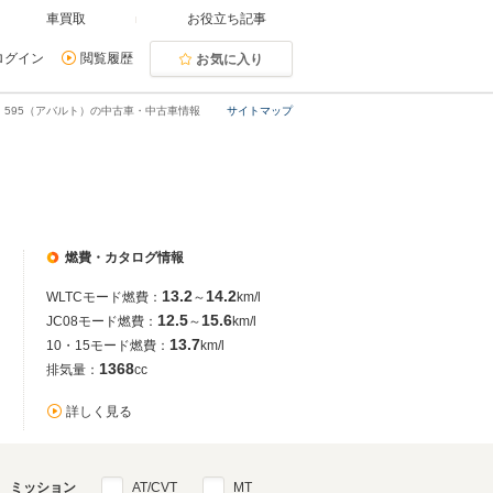
車買取
お役立ち記事
ログイン
閲覧履歴
お気に入り
595（アバルト）の中古車・中古車情報
サイトマップ
燃費・カタログ情報
13.2
14.2
WLTCモード燃費：
～
km/l
12.5
15.6
JC08モード燃費：
～
km/l
13.7
10・15モード燃費：
km/l
1368
排気量：
cc
詳しく見る
ミッション
AT/CVT
MT