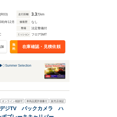
3.3
(R03)
万km
走行距離
R08)年12月
なし
修復歴
法定整備付
整備
C
フロア5MT
ミッション
無
在庫確認・見積依頼
追加
料
Summer Selection
オンライン相談可
車両品質評価書付
販売店保証
地デジTV バックカメラ ハ
ンボブレーキキャリパー