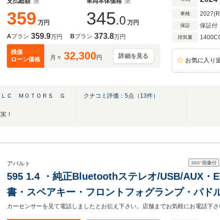
支払総額
車両本体価格
359
345
2027(
車検
.0
万円
万円
保証付
保証
359.9
373.8
A
プラン
B
プラン
万円
万円
1400C
排気量
残価
32,300
詳細を見る
月々
円
ローン価格
お気に入り
ＡＬＣ ＭＯＴＯＲＳ Ｇ
クチコミ評価：
5
点（
13
件）
充実！
360°
画像付
アバルト
595 1.4 ・純正Bluetoothステレオ/USB/A
書・スペアキー・フロントフォグランプ・パド