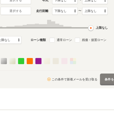
〜
年式
選択する
〜
走行距離
選択する
月～1971年12月
ル
上限なし
ローン種類
通常ローン
残価・据置ローン
この条件で新着メールを受け取る
条件