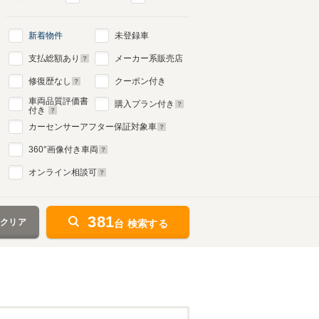
新着物件
未登録車
支払総額あり
メーカー系販売店
修復歴なし
クーポン付き
車両品質評価書
購入プラン付き
付き
カーセンサーアフター保証対象車
360
°画像付き車両
オンライン相談可
381
をクリア
台 検索する