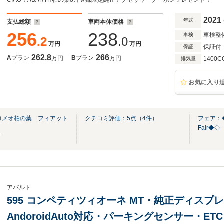
CIAO！ABARTH柏の葉8月登録限定純正アクセサリークーポンプレゼント！
2021
年式
支払総額
車両本体価格
256
238
車検整
車検
.2
.0
万円
万円
保証付
保証
262.8
266
A
プラン
B
プラン
万円
万円
1400C
排気量
お気に入り
ロメオ柏の葉 フィアット
クチコミ評価：
5
点（
4
件）
フェア：◆◇
Fair◆◇
店
アバルト
595 コンペティツィオーネ MT・純正ディスプレイ・A
AndoroidAuto対応・パーキングセンサー・ETC