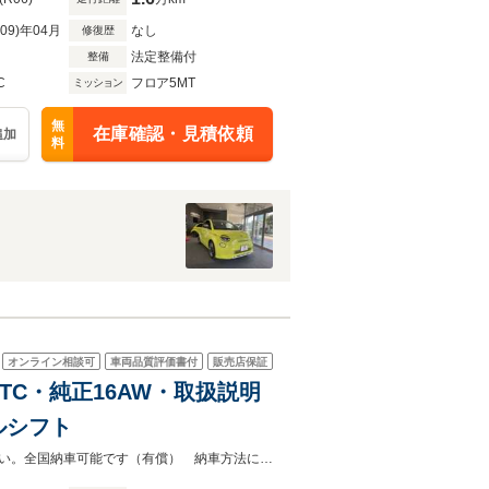
R09)年04月
なし
修復歴
法定整備付
整備
C
フロア5MT
ミッション
無
在庫確認・見積依頼
追加
料
オンライン相談可
車両品質評価書付
販売店保証
UX・ETC・純正16AW・取扱説明
ルシフト
カーセンサーを見て電話しましたとお伝え下さい。店舗までお気軽にお電話下さい。全国納車可能です（有償） 納車方法に関してもご相談ください