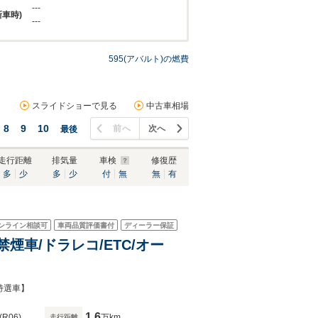
---
新車時)
---
595(アバルト)の燃費
スライドショーで見る
中古車相場
8
9
10
前へ
次へ
最後
走行距離
排気量
車検
修復歴
多
少
多
少
付
無
無
有
ンライン相談可
車両品質評価書付
ディーラー保証
禁煙車/ドラレコ/ETC/オー
特選車】
1.6
(R06)
万km
走行距離