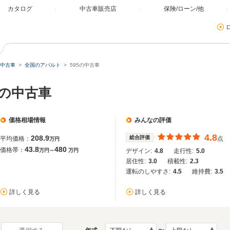
カタログ
中古車販売店
保険/ローン/他
中古車
全国のアバルト
595の中古車
）の中古車
価格相場情報
みんなの評価
4.8
208.9
総合評価
平均価格：
点
万円
43.8
480
価格帯：
万円～
万円
デザイン:
4.8
走行性:
5.0
居住性:
3.0
積載性:
2.3
運転のしやすさ:
4.5
維持費:
3.5
詳しく見る
詳しく見る