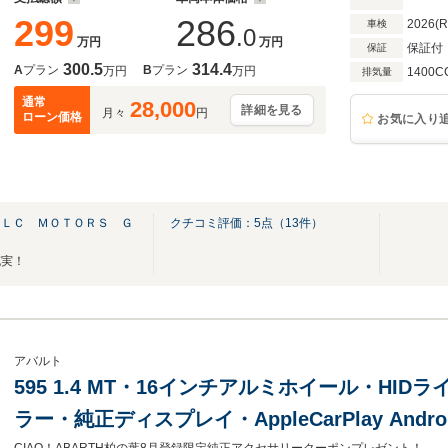
299
286
2026(
車検
.0
万円
万円
保証付
保証
300.5
314.4
A
プラン
B
プラン
万円
万円
1400C
排気量
通常
28,000
詳細を見る
月々
円
ローン価格
お気に入り
ＡＬＣ ＭＯＴＯＲＳ Ｇ
クチコミ評価：
5
点（
13
件）
充実！
アバルト
595 1.4 MT・16インチアルミホイール・HI
ラー・純正ディスプレイ・AppleCarPlay Andro