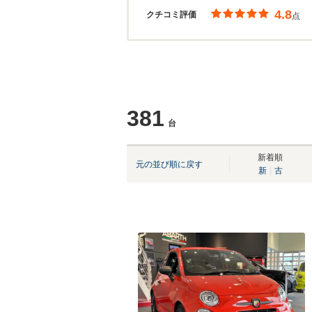
4.8
クチコミ評価
点
381
台
新着順
元の並び順に戻す
新
古