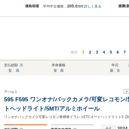
205.0
価格相場
燃費(
平均中古価格：
詳しく見る
万円
1
2
3
4
5
6
7
最初
支払総額
本体価格
年式
安
高
安
高
新
古
オ
アバルト
595 F595 ワンオナ/バックカメラ/可変レコモン/
トヘッドライト/5MT/アルミホイール
ワンオナバックカメラ可変レコモン禁煙車ドラレコETCオートヘッドライト5【
2024
年式