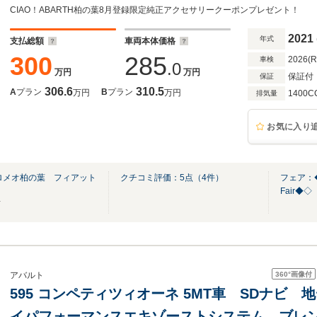
CIAO！ABARTH柏の葉8月登録限定純正アクセサリークーポンプレゼント！
2021
年式
支払総額
車両本体価格
300
285
2026(
車検
.0
万円
万円
保証付
保証
306.6
310.5
A
プラン
B
プラン
万円
万円
1400C
排気量
お気に入り
ロメオ柏の葉 フィアット
クチコミ評価：
5
点（
4
件）
フェア：◆◇
Fair◆◇
店
360°
画像付
アバルト
595 コンペティツィオーネ 5MT車 SDナビ 
イパフォーマンスエキゾーストシステム ブレ