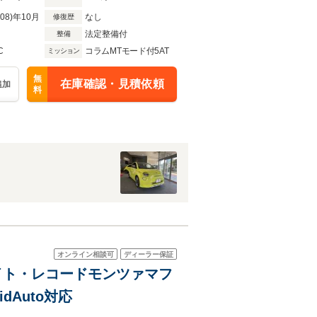
R08)年10月
なし
修復歴
法定整備付
整備
C
コラムMTモード付5AT
ミッション
無
在庫確認・見積依頼
追加
料
オンライン相談可
ディーラー保証
Dライト・レコードモンツァマフ
idAuto対応