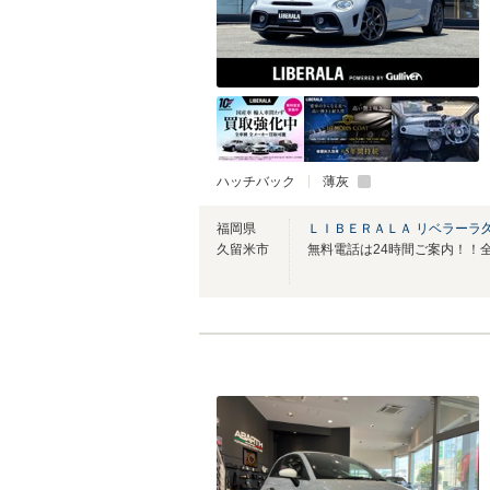
ハッチバック
薄灰
福岡県
ＬＩＢＥＲＡＬＡ リベラーラ
久留米市