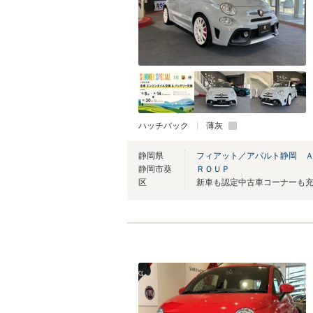
ハッチバック
薄灰
静岡県
フィアット／アバルト静岡 
静岡市葵
ＲＯＵＰ
区
新車も認定中古車コーナーも