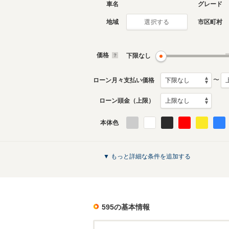
車名
グレード
地域
市区町村
選択する
現行
初代
2012年12月～生産中
1963年9
生産モデ
価格
下限なし
595のカタログを見る
〜
ローン月々支払い価格
ローン頭金（上限）
本体色
▼ もっと詳細な条件を追加する
595
の基本情報