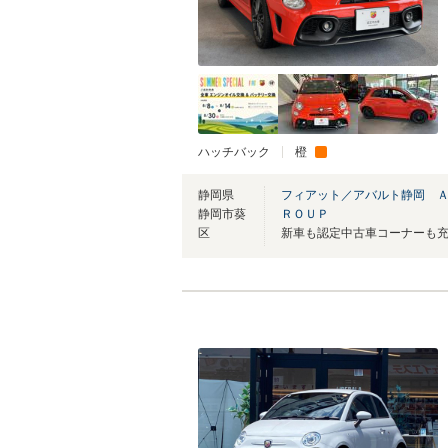
ハッチバック
橙
静岡県
フィアット／アバルト静岡 
静岡市葵
ＲＯＵＰ
区
新車も認定中古車コーナーも