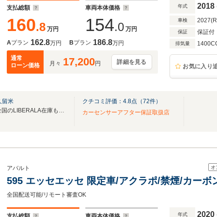
2018
年式
支払総額
車両本体価格
160
154
2027(
車検
.8
.0
万円
万円
保証付
保証
162.8
186.8
A
プラン
B
プラン
万円
万円
1400C
排気量
通常
17,200
詳細を見る
月々
円
ローン価格
お気に入り
久留米
クチコミ評価：
4.8
点（
72
件）
無料電話は24時間ご案内！！全国のLIBERALA在庫も見たい方は一括照会が可能です！
カーセンサーアフター保証取扱店
オ
アバルト
595 エッセエッセ 限定車/アクラポ/禁煙/カー
全国配送可能/リモート審査OK
2020
年式
支払総額
車両本体価格