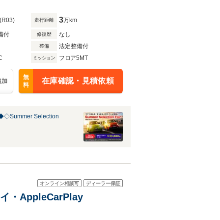
3
(R03)
万km
走行距離
備付
なし
修復歴
法定整備付
整備
C
フロア5MT
ミッション
無
在庫確認・見積依頼
追加
料
Summer Selection
オンライン相談可
ディーラー保証
ppleCarPlay