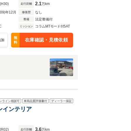
2.1
(H30)
万km
走行距離
R09)年12月
なし
修復歴
法定整備付
整備
C
コラムMTモード付5AT
ミッション
無
在庫確認・見積依頼
追加
料
ンライン相談可
車両品質評価書付
ディーラー保証
ボンインテリア
3.6
(R02)
万km
走行距離