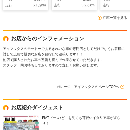
シートヒーター 純正
ー
ETC 純正14
走行
5.1
万km
走行
5.2
万km
走行
ナビ バックカメラ
ルミホイール 
前後ドラレコ レーダ
フレザーシー
在庫一覧を見る
ー
お店からのインフォメーション
アイマックスのモットーであるきれいな車の専門店としてだけでなくお客様に
対して広島で親切なお店を目指して頑張ります！！
他店で購入されたお車の整備も喜んで作業させていただきます。
スタッフ一同お待ちしておりますので宜しくお願い致します。
ガレージ アイマックスのページTOPへ
お店紹介ダイジェスト
FIATブース♪どこを見ても可愛いイタリア車がずら
り！