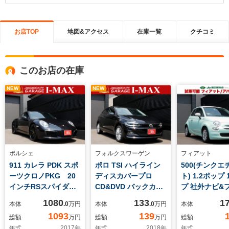
お店TOP
地図&アクセス
在庫一覧
クチコミ
このお店の在庫
NEW
NEW
ポルシェ
フォルクスワーゲン
フィアット
911 カレラ PDK スポ
ポロ TSI ハイライン
500(チンクエ
ーツクロノPKG 20
ディスカバープロ
ト) 1.2ポップ 
インチRSスパイダー
CD&DVD バックカメ
プ 社外ナビ&
アルミ イエローキャ
ラ ナビ&TV クルーズ
TV・DVD バ
1080
133
1
本体
.0
万円
本体
.0
万円
本体
リパー リトラクタブ
コントロール 純正ア
ラ クルーズコ
1093
139
総額
万円
総額
万円
総額
ルドアミラー 黒革&
ルミ ETC スマートキ
ール USB入
年式
2017
年
年式
2018
年
年式