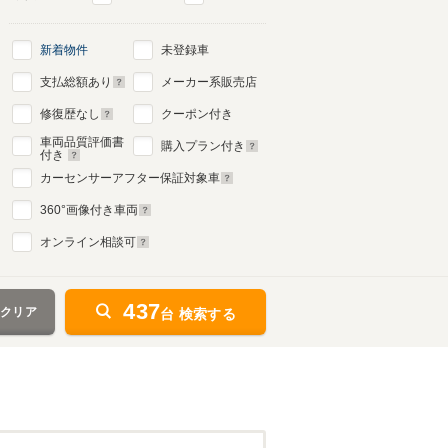
新着物件
未登録車
支払総額あり
メーカー系販売店
修復歴なし
クーポン付き
車両品質評価書
購入プラン付き
付き
カーセンサーアフター保証対象車
360
°画像付き車両
オンライン相談可
437
をクリア
台 検索する