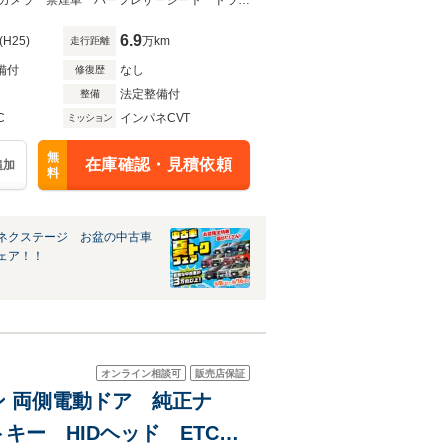
ト オートエアコン
★ネクステージ夏トクフェア開催！８月８～１６日まで★両側電動ドア バックカメラ 禁煙車 ハーフレザーシート ドラレコ スマートキー ＨＩＤヘッド
6.9
(H25)
万km
走行距離
備付
なし
修復歴
法定整備付
整備
C
インパネCVT
ミッション
無
在庫確認・見積依頼
追加
料
ネクステージ お盆の中古車
ェア！！
オンライン相談可
販売店保証
ン 両側電動ドア 純正ナ
キー HIDヘッド ETC