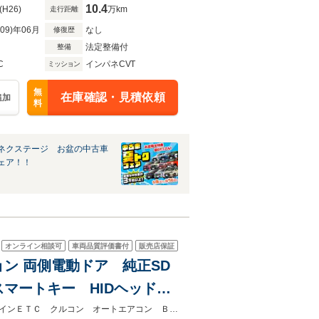
10.4
(H26)
万km
走行距離
R09)年06月
なし
修復歴
法定整備付
整備
C
インパネCVT
ミッション
無
在庫確認・見積依頼
追加
料
ネクステージ お盆の中古車
ェア！！
オンライン相談可
車両品質評価書付
販売店保証
ョン 両側電動ドア 純正SD
スマートキー HIDヘッド
etooth CD DVD再生
★ネクステージ夏トクフェア開催！８月８～１６日まで★ＨＩＤヘッド ビルトインＥＴＣ クルコン オートエアコン Ｂｌｕｅｔｏｏｔｈ ＣＤ ＤＶＤ再生