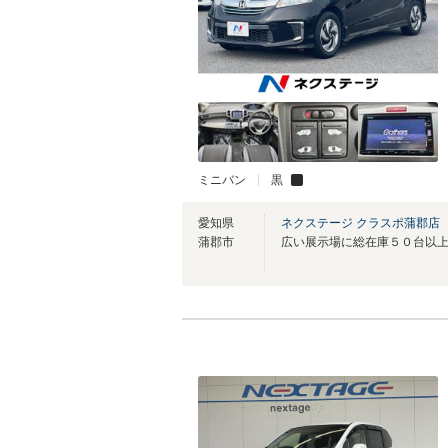
ミニバン
黒
愛知県
ネクステージ クラスポ蒲郡店
蒲郡市
広い展示場に総在庫５０台以