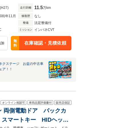
11.5
(H27)
万km
走行距離
R08)年11月
なし
修復歴
法定整備付
整備
C
インパネCVT
ミッション
無
在庫確認・見積依頼
追加
料
ネクステージ お盆の中古車
ェア！！
オンライン相談可
車両品質評価書付
販売店保証
ン 両側電動ドア バックカ
スマートキー HIDヘッ