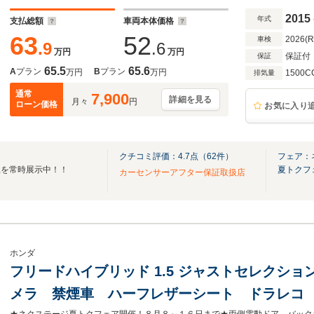
フルセグ
2015
年式
支払総額
車両本体価格
63
52
2026(
車検
.9
.6
万円
万円
保証付
保証
65.5
65.6
A
プラン
B
プラン
万円
万円
1500C
排気量
通常
7,900
詳細を見る
月々
円
ローン価格
お気に入り
クチコミ評価：
4.7
点（
62
件）
フェア：
上を常時展示中！！
夏トクフ
カーセンサーアフター保証取扱店
ホンダ
フリードハイブリッド 1.5 ジャストセレクショ
メラ 禁煙車 ハーフレザーシート ドラレコ 