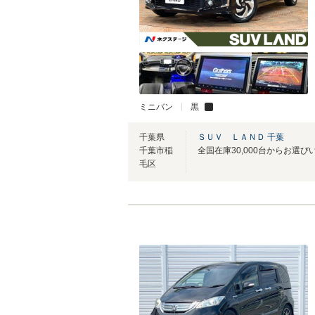
ミニバン
黒
千葉県
ＳＵＶ ＬＡＮＤ 千葉
千葉市稲
全国在庫30,000台からお選び
毛区