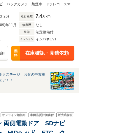
ooth CD DVD再生 フ
★ネクステージ夏トクフェア開催！８月８～１６日まで★両側電動ドア 純正ナビ バックカメラ 禁煙車 ドラレコ スマートキー ＨＩＤヘッド ＥＴＣ クルコン
7.4
(H26)
万km
走行距離
R09)年11月
なし
修復歴
法定整備付
整備
C
インパネCVT
ミッション
無
在庫確認・見積依頼
追加
料
ネクステージ お盆の中古車
ェア！！
オンライン相談可
車両品質評価書付
販売店保証
ョン 両側電動ドア SDナビ
HIDヘッド ETC クル