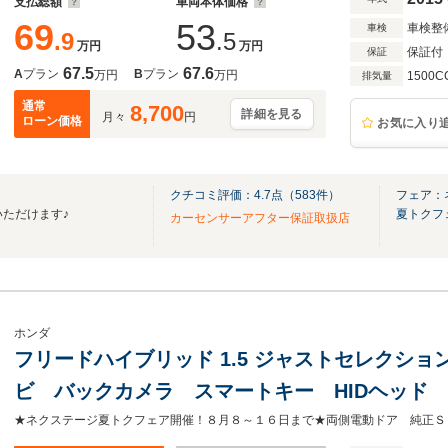
支払総額
車両本体価格
69
53
車検整
車検
.9
.5
万円
万円
保証付
保証
67.5
67.6
A
プラン
B
プラン
万円
万円
1500C
排気量
通常
8,700
詳細を見る
月々
円
ローン価格
お気に入り
クチコミ評価：
4.7
点（
583
件）
フェア：
いただけます♪
夏トクフ
カーセンサーアフター保証取扱店
ホンダ
フリードハイブリッド 1.5 ジャストセレクショ
ビ バックカメラ スマートキー HIDヘッド 
ン オートライト オートエアコン Bluetoot