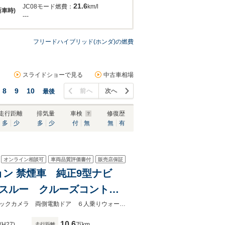
21.6
JC08モード燃費：
km/l
新車時)
---
フリードハイブリッド(ホンダ)の燃費
スライドショーで見る
中古車相場
8
9
10
前へ
次へ
最後
走行距離
排気量
車検
修復歴
多
少
多
少
付
無
無
有
オンライン相談可
車両品質評価書付
販売店保証
ション 禁煙車 純正9型ナビ
クスルー クルーズコントロ
アコン Bluetooth
★ネクステージ夏トクフェア開催！８月８～１６日まで★禁煙車 ９型ナビ バックカメラ 両側電動ドア ６人乗りウォークスルー クルーズコントロール ＥＴＣ
10.6
(H27)
万km
走行距離