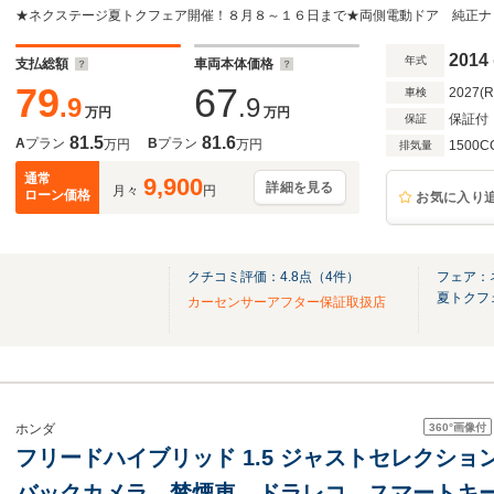
クルコン オートライト オートエアコン Bluet
ルセグ
2014
年式
支払総額
車両本体価格
79
67
2027(
車検
.9
.9
万円
万円
保証付
保証
81.5
81.6
A
プラン
B
プラン
万円
万円
1500C
排気量
通常
9,900
詳細を見る
月々
円
ローン価格
お気に入り
クチコミ評価：
4.8
点（
4
件）
フェア：
夏トクフ
カーセンサーアフター保証取扱店
360°
画像付
ホンダ
フリードハイブリッド 1.5 ジャストセレクシ
バックカメラ 禁煙車 ドラレコ スマートキー 