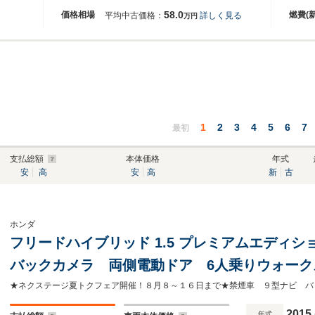
58.0
価格相場
燃費(
平均中古価格：
詳しく見る
万円
1
2
3
4
5
6
7
最初
支払総額
本体価格
年式
安
高
安
高
新
古
ホンダ
フリードハイブリッド 1.5 プレミアムエディ
バックカメラ 両側電動ドア 6人乗りウォー
ール スマートキー HIDヘッド ETC オートエ
CD/DVD再生 フルセグ
2015
年式