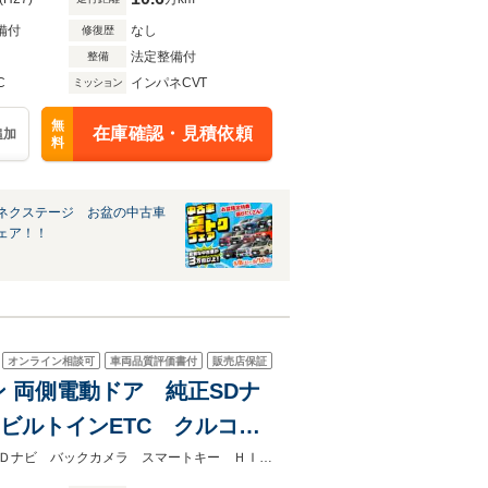
備付
なし
修復歴
法定整備付
整備
C
インパネCVT
ミッション
無
在庫確認・見積依頼
追加
料
ネクステージ お盆の中古車
ェア！！
オンライン相談可
車両品質評価書付
販売店保証
ン 両側電動ドア 純正SDナ
ビルトインETC クルコ
h CD DVD再生 地デジ
★ネクステージ夏トクフェア開催！８月８～１６日まで★両側電動ドア 純正ＳＤナビ バックカメラ スマートキー ＨＩＤヘッド ビルトインＥＴＣ クルコン