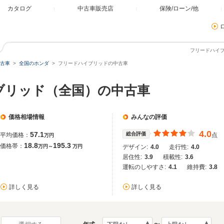
カタログ
中古車販売店
保険/ローン/他
フリードハイ
古車
全国のホンダ
フリードハイブリッドの中古車
ブリッド（全国）の中古車
価格相場情報
みんなの評価
4.0
57.1
総合評価
平均価格：
点
万円
18.8
195.3
価格帯：
万円～
万円
デザイン:
4.0
走行性:
4.0
居住性:
3.9
積載性:
3.6
運転のしやすさ:
4.1
維持費:
3.8
詳しく見る
詳しく見る