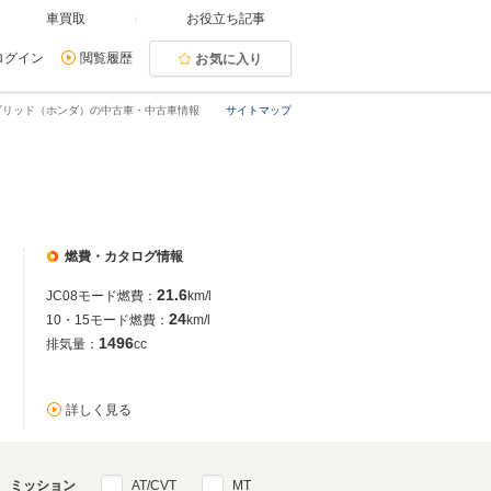
車買取
お役立ち記事
ログイン
閲覧履歴
お気に入り
ブリッド（ホンダ）の中古車・中古車情報
サイトマップ
燃費・カタログ情報
21.6
JC08モード燃費：
km/l
24
10・15モード燃費：
km/l
1496
排気量：
cc
詳しく見る
ミッション
AT/CVT
MT