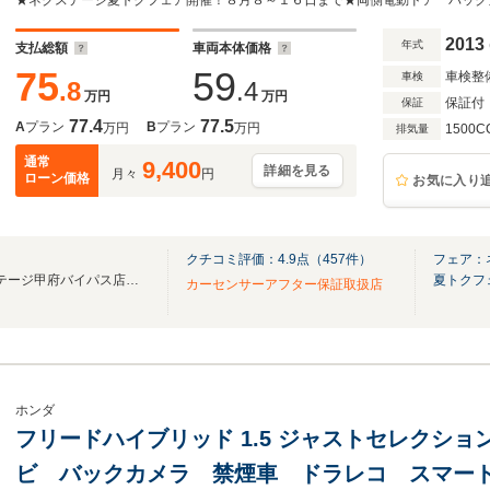
ド ビルトインETC クルコン オートライ
Bluetooth CD DVD再生 フルセグ
2013
年式
支払総額
車両本体価格
75
59
車検整
車検
.8
.4
万円
万円
保証付
保証
77.4
77.5
A
プラン
B
プラン
万円
万円
1500C
排気量
通常
9,400
詳細を見る
月々
円
ローン価格
お気に入り
クチコミ評価：
4.9
点（
457
件）
フェア：
☆ ★ クルマのことならネクステージ甲府バイパス店へお任せください！ ★ ☆
夏トクフ
カーセンサーアフター保証取扱店
ホンダ
フリードハイブリッド 1.5 ジャストセレクショ
ビ バックカメラ 禁煙車 ドラレコ スマート