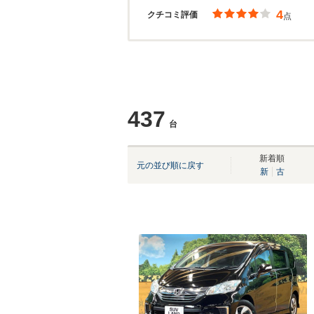
4
クチコミ評価
点
437
台
新着順
元の並び順に戻す
新
古