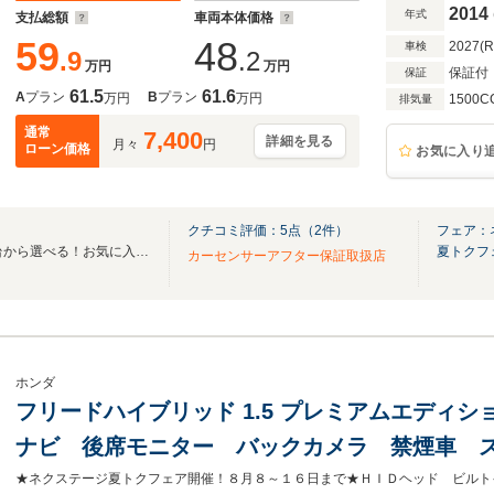
2014
年式
支払総額
車両本体価格
59
48
2027(
車検
.9
.2
万円
万円
保証付
保証
61.5
61.6
A
プラン
B
プラン
万円
万円
1500C
排気量
通常
7,400
詳細を見る
月々
円
ローン価格
お気に入り
クチコミ評価：
5
点（
2
件）
フェア：
全国のグループ総在庫30,000台から選べる！お気に入りの愛車がきっと見つかります！
夏トクフ
カーセンサーアフター保証取扱店
ホンダ
フリードハイブリッド 1.5 プレミアムエディシ
ナビ 後席モニター バックカメラ 禁煙車 
ビルトインETC クルコン オートエアコン Blu