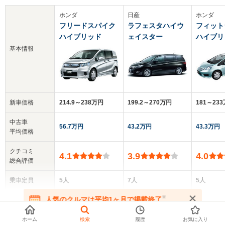
ホンダ
日産
ホンダ
フリードスパイク
ラフェスタハイウ
フィット
ハイブリッド
ェイスター
ハイブリ
基本情報
新車価格
214.9～238万円
199.2～270万円
181～23
中古車
56.7万円
43.2万円
43.3万円
平均価格
クチコミ
4.1
3.9
4.0
総合評価
乗車定員
5人
7人
5人
▼
全てを表示する
※
人気のクルマは平均1ヶ月で掲載終了
ドア数
5ドア
5ドア
5ドア
在庫が無くなる前にお問い合わせください
ホーム
検索
履歴
お気に入り