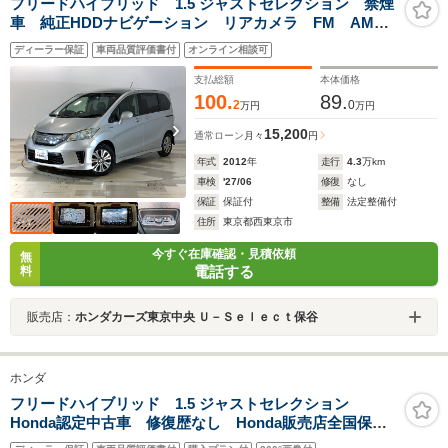
フリードハイブリッド 1.5 ジャストセレクション 禁煙
車 純正HDDナビゲーション リアカメラ FM AM
CD DVD サウンドコンテナ ETC クルーズコントロ
ディーラー保証
車両品質評価書付
オンライン相談可
ール デュアルエアバック 革ハンドル オートライ
ト ディスチャージヘッドライト
支払総額
本体価格
100.
89.
2
0
万円
万円
15,200
通常ローン
月々
円
年式
2012
年
走行
4.3
万km
車検
'27/06
修復
なし
保証
保証付
整備
法定整備付
住所
東京都西東京市
今すぐ在庫確認・見積依頼
無
電話する
料
販売店：
ホンダカーズ東京中央 Ｕ－Ｓｅｌｅｃｔ保谷
ホンダ
フリードハイブリッド 1.5 ジャストセレクション
Honda認定中古車 修復歴なし Honda販売店全国保証1
年 禁煙車 7インチナビ バックカメラ ETC クルー