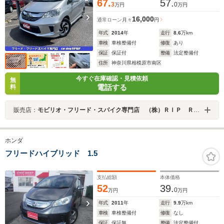
67.
57.
3
0
万円
万円
16,000
通常ローン
月々
円
年式
2014
年
走行
8.6
万km
車検
車検整備付
修復
あり
保証
保証付
整備
法定整備付
住所
神奈川県相模原市南区
今すぐ在庫確認・見積依頼
無
電話する
料
販売店：
モビリオ・フリード・スパイク専門店 （株）ＲＩＰ ＲＡＰ
ホンダ
フリードハイブリッド 1.5
支払総額
本体価格
52
39.
0
万円
万円
年式
2011
年
走行
9.9
万km
車検
車検整備付
修復
なし
保証
保証無
整備
法定整備付