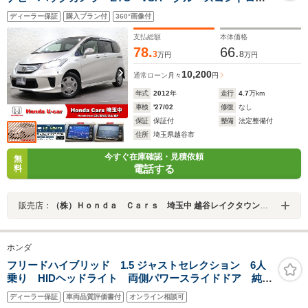
ル パワースライドドア ディスチャージヘッドライ
ディーラー保証
購入プラン付
360°画像付
ト スマートキー
支払総額
本体価格
78.
66.
3
8
万円
万円
10,200
通常ローン
月々
円
年式
2012
年
走行
4.7
万km
車検
'27/02
修復
なし
保証
保証付
整備
法定整備付
住所
埼玉県越谷市
今すぐ在庫確認・見積依頼
無
電話する
料
販売店：
（株）Ｈｏｎｄａ Ｃａｒｓ 埼玉中 越谷レイクタウン駅東店Ｕ－Ｓｅｌｅｃｔコーナー
ホンダ
フリードハイブリッド 1.5 ジャストセレクション 6人
乗り HIDヘッドライト 両側パワースライドドア 純正
ナビ ハーフレザーシート クルーズコントロール バ
ディーラー保証
車両品質評価書付
オンライン相談可
ックカメラ ETC CD DVD オートエアコン