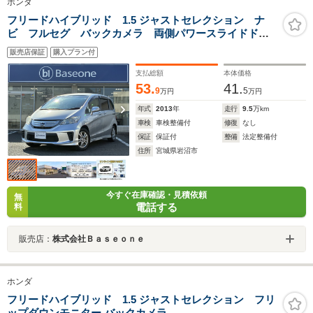
ホンダ
フリードハイブリッド 1.5 ジャストセレクション ナ
ビ フルセグ バックカメラ 両側パワースライドド
ア オートエアコン クルーズコントロール スマート
販売店保証
購入プラン付
キー HIDヘッドライト Moduro15インチアルミホイー
ル オートライト
支払総額
本体価格
53.
41.
9
5
万円
万円
年式
2013
年
走行
9.5
万km
車検
車検整備付
修復
なし
保証
保証付
整備
法定整備付
住所
宮城県岩沼市
今すぐ在庫確認・見積依頼
無
電話する
料
販売店：
株式会社Ｂａｓｅｏｎｅ
ホンダ
フリードハイブリッド 1.5 ジャストセレクション フリ
ップダウンモニター バックカメラ