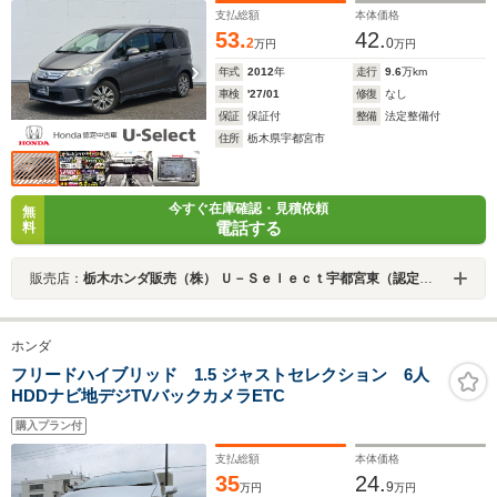
支払総額
本体価格
53.
42.
2
0
万円
万円
年式
2012
年
走行
9.6
万km
車検
'27/01
修復
なし
保証
保証付
整備
法定整備付
住所
栃木県宇都宮市
今すぐ在庫確認・見積依頼
無
電話する
料
販売店：
栃木ホンダ販売（株） Ｕ－Ｓｅｌｅｃｔ宇都宮東（認定中古車取扱店）
ホンダ
フリードハイブリッド 1.5 ジャストセレクション 6人
HDDナビ地デジTVバックカメラETC
購入プラン付
支払総額
本体価格
35
24.
9
万円
万円