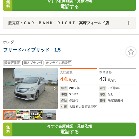
今すぐ在庫確認・見積依頼
無
電話する
料
販売店：
ＣＡＲ ＢＡＮＫ ＲＩＧＨＴ 高崎フィールド店
ホンダ
フリードハイブリッド 1.5
販売店保証
購入プラン付
オンライン相談可
支払総額
本体価格
44.
43.
8
0
万円
万円
年式
2012
年
走行
6.2
万km
車検
'28/07
修復
なし
保証
保証付
整備
法定整備付
住所
大阪府大阪市此花区
今すぐ在庫確認・見積依頼
無
電話する
料