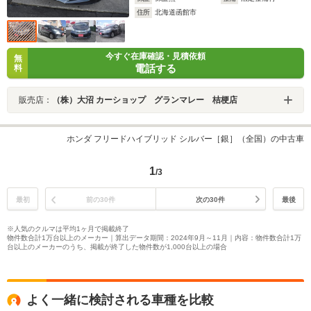
住所
北海道函館市
今すぐ在庫確認・見積依頼
無
電話する
料
販売店：
（株）大沼 カーショップ グランマレー 桔梗店
ホンダ フリードハイブリッド シルバー［銀］（全国）の中古車
1
/3
最初
前の30件
次の30件
最後
※人気のクルマは平均1ヶ月で掲載終了
物件数合計1万台以上のメーカー｜算出データ期間：2024年9月～11月｜内容：物件数合計1万
台以上のメーカーのうち、掲載が終了した物件数が1,000台以上の場合
よく一緒に検討される車種を比較