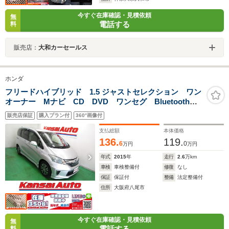
今すぐ在庫確認・見積依頼
無
電話する
料
販売店：
大和カーセールス
ホンダ
フリードハイブリッド 1.5 ジャストセレクション ワン
オーナー Mナビ CD DVD ワンセグ Bluetooth
バックカメラ ビルトインETC ドラレコ クルコン
販売店保証
購入プラン付
360°画像付
スマートキー 15アルミ オートライト HID 両側電動
ドア ハーフレザー ABS
支払総額
本体価格
136.
119.
6
0
万円
万円
年式
2015
年
走行
2.6
万km
車検
車検整備付
修復
なし
保証
保証付
整備
法定整備付
住所
大阪府八尾市
今すぐ在庫確認・見積依頼
無
電話する
料