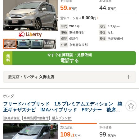
ップ
支払総額
本体価格
59.
44.
9
8
万円
万円
9,000
通常ローン
月々
円
年式
2013
年
走行
8.7
万km
車検
車検整備付
修復
なし
保証
保証付
整備
法定整備付
住所
京都府久世郡
今すぐ在庫確認・見積依頼
無
電話する
料
販売店：
リバティ 久御山店
ホンダ
フリードハイブリッド 1.5 プレミアムエディション 純
正ギャザズナビ IMAハイブリッド FRソナー 後席モ
ニター 両側パワースライドドア スマートキー2個
販売店保証
車両品質評価書付
購入プラン付
ETC HIDオートライト ハーフレザーシート バックカ
メラ フルセグTV DVD オートクルーズ 7人乗り
支払総額
本体価格
109.
99.
1
9
万円
万円