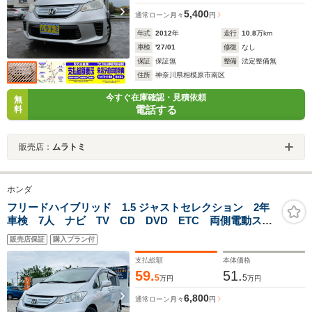
5,400
通常ローン
月々
円
年式
2012
年
走行
10.8
万km
車検
'27/01
修復
なし
保証
保証無
整備
法定整備無
住所
神奈川県相模原市南区
今すぐ在庫確認・見積依頼
無
電話する
料
販売店：
ムラトミ
ホンダ
フリードハイブリッド 1.5 ジャストセレクション 2年
車検 7人 ナビ TV CD DVD ETC 両側電動スラ
イドドア アルミホイール オートエアコン・ライト
販売店保証
購入プラン付
クルーズコントロール ウインカーミラー キーレス
パワーウインド ハーフレザーシート ワンオーナー
支払総額
本体価格
59.
51.
5
5
万円
万円
6,800
通常ローン
月々
円