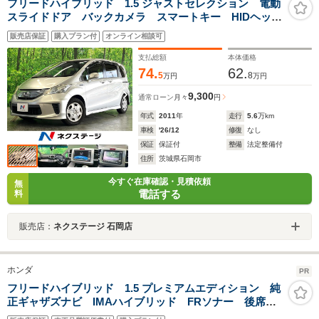
フリードハイブリッド 1.5 ジャストセレクション 電動
スライドドア バックカメラ スマートキー HIDヘッ
ド ビルトインETC クルコン オートライト オート
販売店保証
購入プラン付
オンライン相談可
エアコン CD DVD再生 地デジ
支払総額
本体価格
74.
62.
5
8
万円
万円
9,300
通常ローン
月々
円
年式
2011
年
走行
5.6
万km
車検
'26/12
修復
なし
保証
保証付
整備
法定整備付
住所
茨城県石岡市
今すぐ在庫確認・見積依頼
無
電話する
料
販売店：
ネクステージ 石岡店
ホンダ
PR
フリードハイブリッド 1.5 プレミアムエディション 純
正ギャザズナビ IMAハイブリッド FRソナー 後席モ
ニター 両側パワースライドドア スマートキー2個