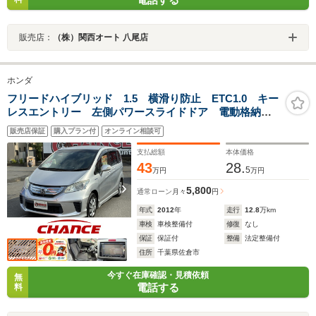
販売店：
（株）関西オート 八尾店
ホンダ
フリードハイブリッド 1.5 横滑り防止 ETC1.0 キー
レスエントリー 左側パワースライドドア 電動格納ミ
ラー HID クリアランスソナー 3列シート ウォーク
販売店保証
購入プラン付
オンライン相談可
スルー 純正メモリーナビ ワンセグ CD DVD バッ
クカメラ
支払総額
本体価格
43
28.
5
万円
万円
5,800
通常ローン
月々
円
年式
2012
年
走行
12.8
万km
車検
車検整備付
修復
なし
保証
保証付
整備
法定整備付
住所
千葉県佐倉市
今すぐ在庫確認・見積依頼
無
電話する
料