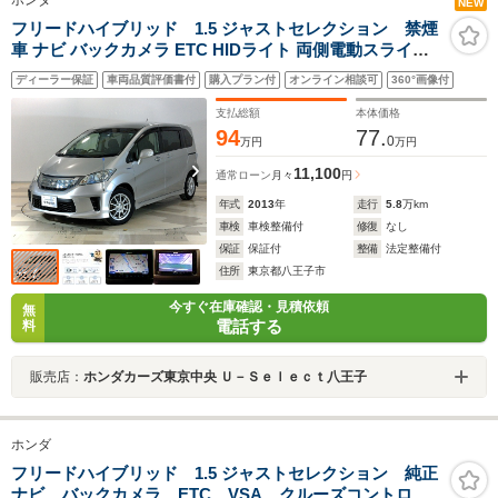
ホンダ
NEW
フリードハイブリッド 1.5 ジャストセレクション 禁煙
車 ナビ バックカメラ ETC HIDライト 両側電動スライド
ドア スマートキー クルコン 電動コーナーポール
ディーラー保証
車両品質評価書付
購入プラン付
オンライン相談可
360°画像付
ドアバイザー ワンセグTV CD ラジオ 15インチアル
ミ 横滑り防止装置
支払総額
本体価格
94
77.
0
万円
万円
11,100
通常ローン
月々
円
年式
2013
年
走行
5.8
万km
車検
車検整備付
修復
なし
保証
保証付
整備
法定整備付
住所
東京都八王子市
今すぐ在庫確認・見積依頼
無
電話する
料
販売店：
ホンダカーズ東京中央 Ｕ－Ｓｅｌｅｃｔ八王子
ホンダ
フリードハイブリッド 1.5 ジャストセレクション 純正
ナビ バックカメラ ETC VSA クルーズコントロー