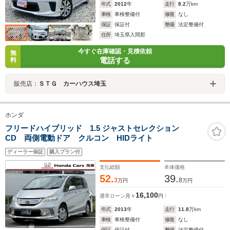
年式
2012
年
走行
8.2
万km
車検
車検整備付
修復
なし
保証
保証付
整備
法定整備付
住所
埼玉県入間郡
今すぐ在庫確認・見積依頼
無
電話する
料
販売店：
ＳＴＧ カーハウス埼玉
ホンダ
フリードハイブリッド 1.5 ジャストセレクション
CD 両側電動ドア クルコン HIDライト
ディーラー保証
購入プラン付
支払総額
本体価格
52.
39.
3
8
万円
万円
16,100
通常ローン
月々
円
年式
2013
年
走行
11.8
万km
車検
車検整備付
修復
なし
保証
保証付
整備
法定整備付