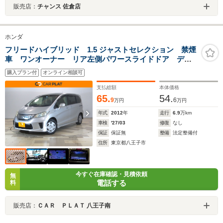
販売店：
チャンス 佐倉店
ホンダ
フリードハイブリッド 1.5 ジャストセレクション 禁煙
車 ワンオーナー リア左側パワースライドドア ディ
スチャージヘッドライト ETC スマートキー クルー
購入プラン付
オンライン相談可
ズコントロール イクリプスメモリーナビ リアカメ
ラ フルセグTV DVD/CD VSA
支払総額
本体価格
65.
54.
9
6
万円
万円
年式
2012
年
走行
6.9
万km
車検
'27/03
修復
なし
保証
保証無
整備
法定整備付
住所
東京都八王子市
今すぐ在庫確認・見積依頼
無
電話する
料
販売店：
ＣＡＲ ＰＬＡＴ 八王子南