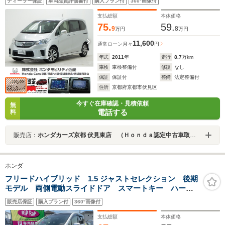
ディーラー保証
車両品質評価書付
購入プラン付
360°画像付
ズコントロール 両側電動スライドドア ワンセグTV
15インチ純正アルミホイール
支払総額
本体価格
75.
59.
9
8
万円
万円
11,600
通常ローン
月々
円
年式
2011
年
走行
8.7
万km
車検
車検整備付
修復
なし
保証
保証付
整備
法定整備付
住所
京都府京都市伏見区
今すぐ在庫確認・見積依頼
無
電話する
料
販売店：
ホンダカーズ京都 伏見東店 （Ｈｏｎｄａ認定中古車取扱店）
ホンダ
フリードハイブリッド 1.5 ジャストセレクション 後期
モデル 両側電動スライドドア スマートキー ハーフ
革シート ナビ ブルートュースオーディオ バックカ
販売店保証
購入プラン付
360°画像付
メラ ETC 2列目キャプテンシート 3列シート6人乗り
支払総額
本体価格