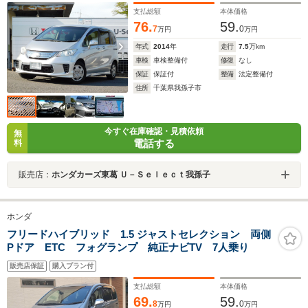
オーナー
支払総額
本体価格
76.
59.
7
0
万円
万円
年式
2014
年
走行
7.5
万km
車検
車検整備付
修復
なし
保証
保証付
整備
法定整備付
住所
千葉県我孫子市
今すぐ在庫確認・見積依頼
無
電話する
料
販売店：
ホンダカーズ東葛 Ｕ－Ｓｅｌｅｃｔ我孫子
ホンダ
フリードハイブリッド 1.5 ジャストセレクション 両側
Pドア ETC フォグランプ 純正ナビTV 7人乗り
販売店保証
購入プラン付
支払総額
本体価格
69.
59.
8
0
万円
万円