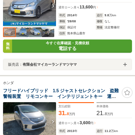
13,600
通常ローン
月々
円
年式
2014
年
走行
9.8
万km
車検
'28/08
修復
なし
保証
保証付
整備
法定整備付
住所
熊本県山鹿市
今すぐ在庫確認・見積依頼
無
電話する
料
販売店：
有限会社マイカーランドマツヤマ
ホンダ
フリードハイブリッド 1.5 ジャストセレクション 盗難
警報装置 リモコンキー インテリジェントキー 運転
席エアバッグ 衝突安全ボディ VSA パワステ オー
支払総額
本体価格
トクルーズ フルオートエアコン ABS ウォークスル
31.
21.
ー パワーウィンドウ アイスト
8
8
万円
万円
3,600
通常ローン
月々
円
年式
2013
年
走行
11.2
万km