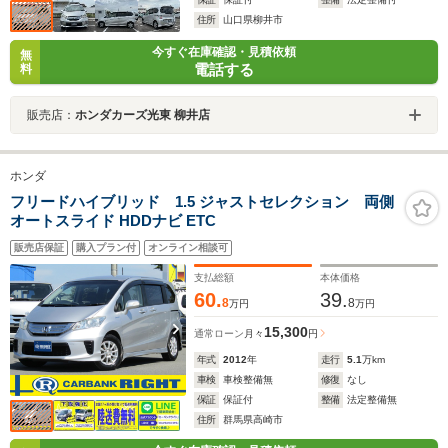
住所
山口県柳井市
今すぐ在庫確認・見積依頼
無
電話する
料
販売店：
ホンダカーズ光東 柳井店
ホンダ
フリードハイブリッド 1.5 ジャストセレクション 両側
オートスライド HDDナビ ETC
販売店保証
購入プラン付
オンライン相談可
支払総額
本体価格
60.
39.
8
8
万円
万円
15,300
通常ローン
月々
円
年式
2012
年
走行
5.1
万km
車検
車検整備無
修復
なし
保証
保証付
整備
法定整備無
住所
群馬県高崎市