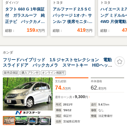
ダイハツ
トヨタ
トヨタ
タフト 660 G 1年保証
アルファード 2.5 S C
ハイエース 2.7
付 ガラスルーフ 純
パッケージ 1オ-ナ- サ
ング ミドルル
正ナビ バックカメ
ンル-フ 後席モニタ-
4WD 片側電
ラ 衝突被害軽減シス
BSM Dミラ- 3眼
ドドア
159
419
4
総額：
.9
万円
総額：
万円
総額：
テム 禁煙車 ドラレ
LED シーケンシャ
コ LEDヘッド 純正
ル AC100V ディス
15インチアルミ オ
プレイオーディオ 両
ホンダ
ートライト オートエ
側電動スライドドア
アコン Bluetooth
パワーバックドア
フリードハイブリッド 1.5 ジャストセレクション 電動
スライドドア バックカメラ スマートキー HIDヘッ
CD DVD再生
ETC 純正18AW
ド ビルトインETC クルコン オートライト オート
販売店保証
購入プラン付
オンライン相談可
エアコン CD DVD再生 地デジ
支払総額
本体価格
74.
62.
5
8
万円
万円
9,300
通常ローン
月々
円
年式
2011
年
走行
5.6
万km
車検
'26/12
修復
なし
保証
保証付
整備
法定整備付
住所
茨城県石岡市