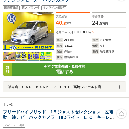
販売店保証
購入プラン付
オンライン相談可
支払総額
本体価格
40.
24.
8
8
万円
万円
10,300
通常ローン
月々
円
年式
2011
年
走行
9.9
万km
車検
'26/12
修復
なし
保証
保証付
整備
法定整備無
住所
群馬県高崎市
今すぐ在庫確認・見積依頼
無
電話する
料
販売店：
ＣＡＲ ＢＡＮＫ ＲＩＧＨＴ 高崎フィールド店
ホンダ
フリードハイブリッド 1.5 ジャストセレクション 左電
動 純ナビ バックカメラ HIDライト ETC キーレ
ス アームレスト 2列目キャプテンシート プライバシ
ディーラー保証
ーガラス ステアリングリモコン 電格ミラー 禁煙 1