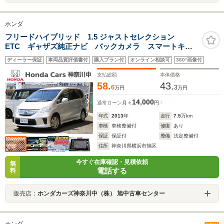
ホンダ
フリードハイブリッド 1.5 ジャストセレクション
ETC ギャザズ純正ナビ バックカメラ スマートキ
ー HID 7人乗り 両側電動スライドドア 前後ドラレ
ディーラー保証
車両品質評価書付
購入プラン付
オンライン相談可
360°画像付
コ クルーズコントロール フロアマット オートエア
コン オートライト ワンセグ ワンオーナー
支払総額
本体価格
58.
43.
6
3
万円
万円
14,000
通常ローン
月々
円
年式
2013
年
走行
7.5
万km
車検
車検整備付
修復
あり
保証
保証付
整備
法定整備付
住所
神奈川県横浜市旭区
今すぐ在庫確認・見積依頼
無
電話する
料
販売店：
ホンダカーズ神奈川中（株） 旭中古車センター