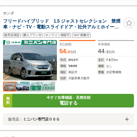
ホンダ
フリードハイブリッド 1.5 ジャストセレクション 禁煙
車・ナビ・TV・電動スライドドア・社外アルミホイー
ル・オートライト・リアスポイラー・クルーズコントロ
販売店保証
購入プラン付
オンライン相談可
360°画像付
ール・ウインカーミラー・キーレス・ステアリングスイ
ッチ・パワーウインド・パワーステアリング
支払総額
本体価格
54.
44.
9
9
万円
万円
年式
2012
年
走行
7.6
万km
車検
'28/08
修復
なし
保証
保証付
整備
法定整備無
住所
大阪府東大阪市
今すぐ在庫確認・見積依頼
無
電話する
料
販売店：
ミニバン専門店ＯＳＧ