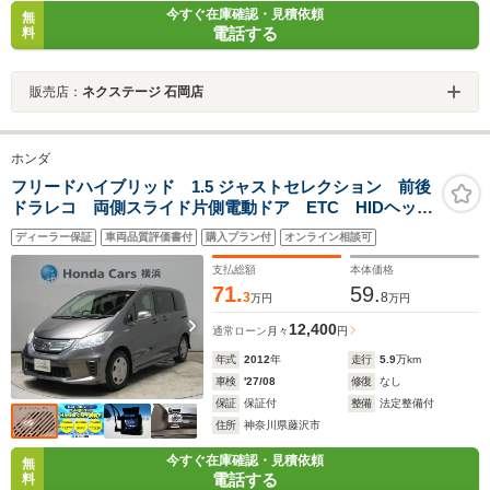
今すぐ在庫確認・見積依頼
無
電話する
料
販売店：
ネクステージ 石岡店
ホンダ
フリードハイブリッド 1.5 ジャストセレクション 前後
ドラレコ 両側スライド片側電動ドア ETC HIDヘッド
ライト オートライト ワンオーナー フロアマッ
ディーラー保証
車両品質評価書付
購入プラン付
オンライン相談可
ト アイドリングストップ クルーズコントロール
オートエアコン
支払総額
本体価格
71.
59.
3
8
万円
万円
12,400
通常ローン
月々
円
年式
2012
年
走行
5.9
万km
車検
'27/08
修復
なし
保証
保証付
整備
法定整備付
住所
神奈川県藤沢市
今すぐ在庫確認・見積依頼
無
電話する
料