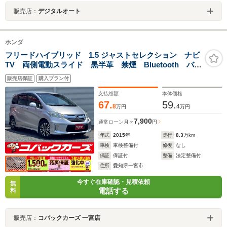
販売店：
デジタルオート
ホンダ
フリードハイブリッド 1.5 ジャストセレクション ナビ
TV 両側電動スライド 黒半革 禁煙 Bluetooth バッ
クカメラ HID ETC スマートキー DVD再生 オート
販売店保証
購入プラン付
ライト
支払総額
本体価格
67.
59.
8
4
万円
万円
7,900
通常ローン
月々
円
年式
2015
年
走行
8.3
万km
車検
車検整備付
修復
なし
保証
保証付
整備
法定整備付
住所
愛知県一宮市
今すぐ在庫確認・見積依頼
無
電話する
料
販売店：
コバックカーズ 一宮店