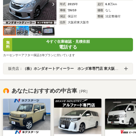
年式
2015
年
走行
6.8
万km
車検
'26/10
修復
なし
保証
保証付
整備
法定整備付
住所
大阪府東大阪市
今すぐ在庫確認・見積依頼
無
電話する
料
カーセンサーアフター保証がBプランに付いています
販売店：
（株）ホンダオートディーラー ホンダ車専門店 東大阪本社
あなたにおすすめの中古車
［PR］