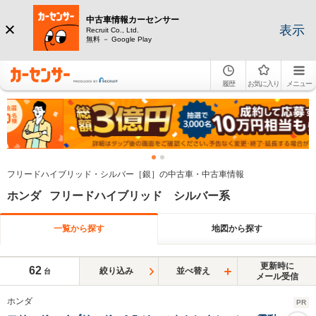
中古車情報カーセンサー
表示
Recruit Co., Ltd.
無料 － Google Play
履歴
お気に入り
メニュー
フリードハイブリッド・シルバー［銀］の中古車・中古車情報
ホンダ フリードハイブリッド シルバー系
一覧から探す
地図から探す
更新時に
62
絞り込み
並べ替え
台
メール受信
ホンダ
PR