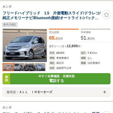
ホンダ
フリードハイブリッド 1.5 片側電動スライド/ドラレコ/
純正メモリーナビ/Bluetooth接続/オートライト/バックカ
メラ
販売店保証
支払総額
本体価格
65.
51.
6
8
万円
万円
12,600
通常ローン
月々
円
年式
2013
年
走行
7.2
万km
車検
車検整備付
修復
なし
保証
保証付
整備
法定整備付
住所
滋賀県守山市
今すぐ在庫確認・見積依頼
無
電話する
料
販売店：
ＡＬＬ ＩＮモーターズ
ホンダ