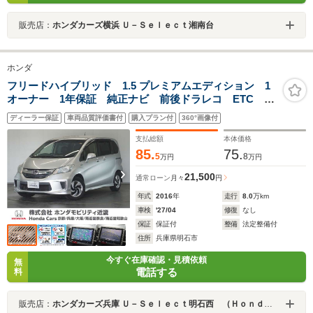
販売店：
ホンダカーズ横浜 Ｕ－Ｓｅｌｅｃｔ湘南台
ホンダ
フリードハイブリッド 1.5 プレミアムエディション 1
オーナー 1年保証 純正ナビ 前後ドラレコ ETC 禁
煙車 バックカメラ 両側電動スライドドア クルーズ
ディーラー保証
車両品質評価書付
購入プラン付
360°画像付
コントロール Bluetooth スマートキー(2個) 横滑り防
止装置 HIDヘッドライト
支払総額
本体価格
85.
75.
5
8
万円
万円
21,500
通常ローン
月々
円
年式
2016
年
走行
8.0
万km
車検
'27/04
修復
なし
保証
保証付
整備
法定整備付
住所
兵庫県明石市
今すぐ在庫確認・見積依頼
無
電話する
料
販売店：
ホンダカーズ兵庫 Ｕ－Ｓｅｌｅｃｔ明石西 （Ｈｏｎｄａ認定中古車取扱店）