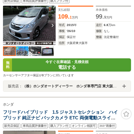
販売店保証
車両品質評価書付
購入プラン付
ETC HIDオートライト ハーフレザーシート バックカ
メラ フルセグTV DVD オートクルーズ 7人乗り
支払総額
本体価格
109.
99.
1
9
万円
万円
年式
2015
年
走行
6.8
万km
車検
'26/10
修復
なし
保証
保証付
整備
法定整備付
住所
大阪府東大阪市
今すぐ在庫確認・見積依頼
無
電話する
料
カーセンサーアフター保証がBプランに付いています
販売店：
（株）ホンダオートディーラー ホンダ車専門店 東大阪本社
ホンダ
フリードハイブリッド 1.5 ジャストセレクション ハイ
ブリッド 純正ナビ バックカメラ ETC 両側電動スライド
ドア オートクルーズコントロール アルミホイール 電動格
販売店保証
車両品質評価書付
購入プラン付
オンライン相談可
360°画像付
納ドアミラー 横滑り防止 スマートキー アイドリングスト