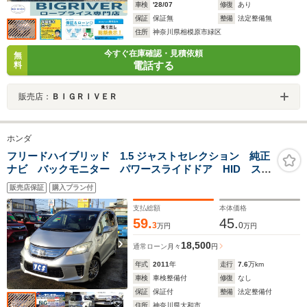
車検
'28/07
修復
あり
保証
保証無
整備
法定整備無
住所
神奈川県相模原市緑区
今すぐ在庫確認・見積依頼
無
電話する
料
販売店：
ＢＩＧＲＩＶＥＲ
ホンダ
フリードハイブリッド 1.5 ジャストセレクション 純正
ナビ バックモニター パワースライドドア HID スマ
ートキー
販売店保証
購入プラン付
支払総額
本体価格
59.
45.
3
0
万円
万円
18,500
通常ローン
月々
円
年式
2011
年
走行
7.6
万km
車検
車検整備付
修復
なし
保証
保証付
整備
法定整備付
住所
神奈川県大和市