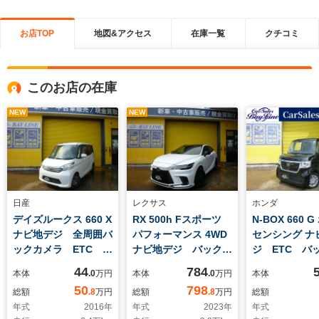
お店TOP
地図&アクセス
在庫一覧
クチコミ
このお店の在庫
NEW
NEW
日産
レクサス
ホンダ
デイズルークス 660 X
RX 500h Fスポーツ
N-BOX 660 
ナビ地デジ 全周囲バ
パフォーマンス 4WD
センシング ナ
ックカメラ ETC P
ナビ地デジ バックカ
ジ ETC バ
スライド スマートキ
メラ ETC 赤革シー
ラ 両側スラ
44
784
本体
.0
万円
本体
.0
万円
本体
ー
ト サンルーフ LED
ア スマート
50
798
総額
.8
万円
総額
.8
万円
総額
ライト 1オーナー禁
年式
2016
年
年式
2023
年
年式
煙車