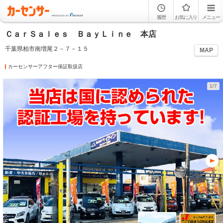
履歴
お気に入り
メニュー
ＣａｒＳａｌｅｓ ＢａｙＬｉｎｅ 本店
千葉県柏市南増尾２－７－１５
MAP
カーセンサーアフター保証取扱店
1/7