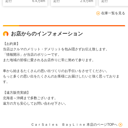
走行
6.4
万km
走行
2.9
万km
走行
在庫一覧を見る
お店からのインフォメーション
【お約束】
当店はクルマのメリット・デメリットを包み隠さずお伝え致します。
「情報開示」が当店のポリシーです。
また地域の皆様に愛されるお店作りに常に努めて参ります。
車から始まるたくさんの思い出づくりのお手伝いをさせてください。
もっと多くの思い出をたくさんのお客様にお届けしたいと強く思っておりま
す。
【遠方販売実績】
北海道～沖縄まで多数ございます。
遠方の方も安心してお問い合わせ下さい。
ＣａｒＳａｌｅｓ ＢａｙＬｉｎｅ 本店のページTOPへ