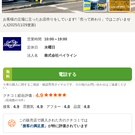
お客様の立場に立ったお店作りをしています!「売って終わり」ではございませ
ん!(2025/11/29更新)
営業時間
10:00～19:00
定休日
水曜日
法人名
株式会社ベイライン
無
電話する
料
※車の購入に関するご相談・確認専用ダイヤルです。その他のお問い合わせはご遠慮くださ
い。
4.9
クチコミ総合評価：
（投稿数474件）
4.9
4.9
4.8
4.8
接客 :
雰囲気 :
アフター :
品質 :
この販売店で購入された方のクチコミでは
「
接客の満足度
」が特に評価されています