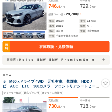
コニックグロー
支払総額
本体価格
746.
729.
4
9
万円
万円
29,700
残価ローン
月々
円
年式
2024
年
走行
0.5
万km
車検
'27/01
修復
なし
保証
保証付
整備
法定整備付
住所
千葉県千葉市稲毛区
無
在庫確認・見積依頼
料
販売店：
Ｋｅｉｙｏ ＢＭＷ ＢＭＷ Ｐｒｅｍｉｕｍ Ｓｅｌｅｃｔｉｏｎ 千葉北／（株）モトーレンレピオ
ＢＭＷ
i5 M60 xドライブ 4WD 元社有車 禁煙車 HDDナ
ビ ACC ETC 360カメラ フロントリアシートヒータ
ー Bluetooth TV機能 ハーマンカードン アップルカ
ディーラー保証
購入プラン付
オンライン相談可
ープレイ対応 アイコニックグロー 純正20AW
支払総額
本体価格
730.
718.
8
0
万円
万円