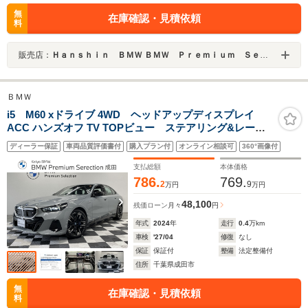
無
在庫確認・見積依頼
料
販売店：
Ｈａｎｓｈｉｎ ＢＭＷ ＢＭＷ Ｐｒｅｍｉｕｍ Ｓｅｌｅｃｔｉｏｎ 高槻
ＢＭＷ
i5 M60 xドライブ 4WD ヘッドアップディスプレイ
ACC ハンズオフ TV TOPビュー ステアリング&レーン
コントロールアシスト 衝突被害軽減ブレーキ パーキ
ディーラー保証
車両品質評価書付
購入プラン付
オンライン相談可
360°画像付
ングアシスト リバースアシスト
支払総額
本体価格
786.
769.
2
9
万円
万円
48,100
残価ローン
月々
円
年式
2024
年
走行
0.4
万km
車検
'27/04
修復
なし
保証
保証付
整備
法定整備付
住所
千葉県成田市
無
在庫確認・見積依頼
料