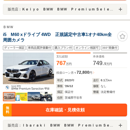
販売店：
Ｋｅｉｙｏ ＢＭＷ ＢＭＷ Ｐｒｅｍｉｕｍ Ｓｅｌｅｃｔｉｏｎ 成田／（株）モトーレンレピオ
ＢＭＷ
i5 M60 xドライブ 4WD 正規認定中古車1オナ40km全
周囲カメラ
ディーラー保証
車両品質評価書付
購入プラン付
オンライン相談可
360°画像付
支払総額
本体価格
767
749.
9
万円
万円
72,800
残価ローン
月々
円
年式
2023
年
走行
0.1
万km
車検
'26/12
修復
なし
保証
保証付
整備
法定整備付
住所
茨城県守谷市
無
在庫確認・見積依頼
料
販売店：
Ｉｂａｒａｋｉ ＢＭＷ ＢＭＷ Ｐｒｅｍｉｕｍ Ｓｅｌｅｃｔｉｏｎ 守谷／（株）モトーレンレピオ