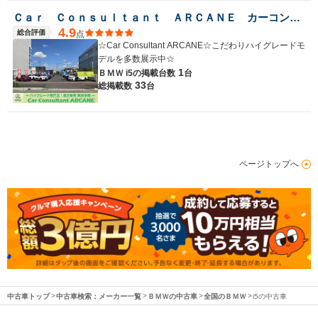
Ｃａｒ Ｃｏｎｓｕｌｔａｎｔ ＡＲＣＡＮＥ カーコンサルタントアーケイン
4.9
総合評価
点
☆Car Consultant ARCANE☆こだわりハイグレードモ
デルを多数展示中☆
1
ＢＭＷ i5の
掲載台数
台
33
総掲載数
台
ページトップへ
中古車トップ
中古車検索：メーカー一覧
ＢＭＷの中古車
全国のＢＭＷ
i5の中古車