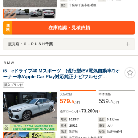
住所
千葉県千葉市稲毛区
無
在庫確認・見積依頼
料
販売店：
Ｏ－ＲＵＳＨ千葉
ＢＭＷ
i5 eドライブ40 Mスポーツ (現行型/EV電気自動車/1オ
ーナー車/Apple Car Play対応純正ナビ/フルセグ
TV/USB/Bトゥース/Bカメラ/全方位カメラ/本革シート/P
購入プラン付
シート/シートヒーター/純正エアロ/純正19インチAW/パワ
ートランク/LEDヘッドライト)
支払総額
本体価格
579.
559.
8
8
万円
万円
73,200
通常ローン
月々
円
年式
2025
年
走行
0.2
万km
車検
'28/12
修復
あり
保証
保証無
整備
法定整備付
住所
埼玉県さいたま市岩槻区