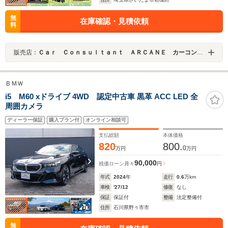
無
在庫確認・見積依頼
料
販売店：
Ｃａｒ Ｃｏｎｓｕｌｔａｎｔ ＡＲＣＡＮＥ カーコンサルタントアーケイン
ＢＭＷ
i5 M60 xドライブ 4WD 認定中古車 黒革 ACC LED 全
周囲カメラ
ディーラー保証
購入プラン付
オンライン相談可
支払総額
本体価格
820
800.
0
万円
万円
90,000
残価ローン
月々
円
年式
2024
年
走行
0.6
万km
車検
'27/12
修復
なし
保証
保証付
整備
法定整備付
住所
石川県野々市市
無