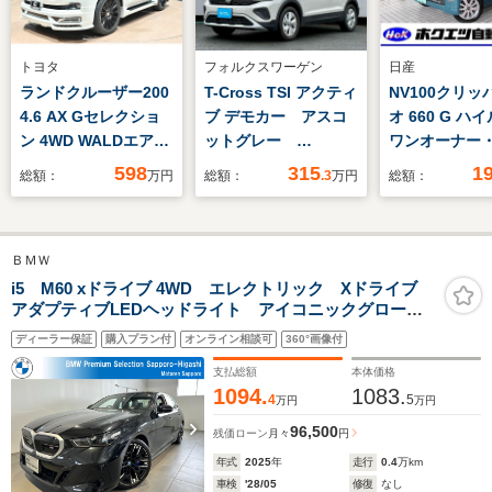
トヨタ
フォルクスワーゲン
日産
ランドクルーザー200
T-Cross TSI アクティ
NV100クリッ
4.6 AX Gセレクショ
ブ デモカー アスコ
オ 660 G ハ
ン 4WD WALDエアロ
ットグレー
ワンオーナー
(F・R)/エムズスピー
TravelAssist ACC
SDナビ・フル
598
315
1
総額：
万円
総額：
.3
万円
総額：
ドサイドステッ
後方死角検知機能 デ
Bluetooth
プ/WALD22インチ
ジタルメーター パー
メラ・両側パ
AW/サンルーフ/クー
クディスタンスコント
イドドア・左
ＢＭＷ
ルBOX/黒革/クロール
ロール App-
テップ・ドラ
コントロール/アルパ
Connect ワイヤレ
マージェンシ
i5 M60 xドライブ 4WD エレクトリック Xドライブ
アダプティブLEDヘッドライト アイコニックグロー
インナビ/フルセ
スチャージ LEDヘッ
キ・バックソ
インテグレイテッドアクティブステア BMWライブコク
グ/Bluetooth/Bカメ
ドライト リヤトラフ
LEDヘッドラ
ディーラー保証
購入プラン付
オンライン相談可
360°画像付
ピットプロ 前後席シートヒーター 20インチアロイ
ラ/ETC/Fドラレコ/シ
ィックアラート 認定
ォグ・アイド
弊社デモカー 認定中古車
支払総額
本体価格
ートヒーター/LEDヘ
中古車
トップ
1094.
1083.
4
5
万円
万円
ッドライト/
96,500
残価ローン
月々
円
年式
2025
年
走行
0.4
万km
車検
'28/05
修復
なし