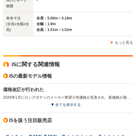
WLTCモード
-
燃費
車体寸法
全長：5.06m～5.18m
(全長x全幅x全
全幅：1.9m
高)
全高：1.51m～1.52m
もっと見る
i5に関する関連情報
i5の最新モデル情報
価格改訂が行われた
2026年1月にロングボディのメーカー希望小売価格が見直され、新価格が適用された。（2026.1）
全てを表示する
i5を扱う注目販売店