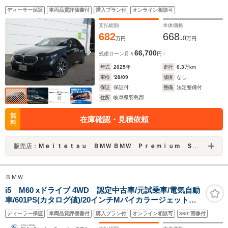
全方位カメラ/ヘッドアップディスプレイ/禁煙/デモカー
ディーラー保証
車両品質評価書付
購入プラン付
オンライン相談可
支払総額
本体価格
682
668.
0
万円
万円
66,700
残価ローン
月々
円
年式
2025
年
走行
0.3
万km
車検
'28/09
修復
なし
保証
保証付
整備
法定整備付
住所
岐阜県羽島郡
無
在庫確認・見積依頼
料
販売店：
Ｍｅｉｔｅｔｓｕ ＢＭＷ ＢＭＷ Ｐｒｅｍｉｕｍ Ｓｅｌｅｃｔｉｏｎ 岐阜
ＢＭＷ
i5 M60 xドライブ 4WD 認定中古車/元試乗車/電気自動
車/601PS(カタログ値)/20インチMバイカラージェットブ
ラックホイール/ドライビングアシストプロ/パーキングア
ディーラー保証
車両品質評価書付
購入プラン付
オンライン相談可
360°画像付
シストプロ/TVファンクション/シートヒーターF&R/アイ