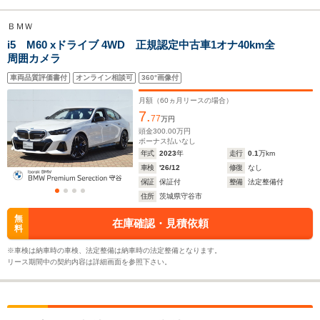
ＢＭＷ
i5 M60 xドライブ 4WD 正規認定中古車1オナ40km全
全幅
全幅
全
サイズ
周囲カメラ
1.85m
1.9m
1.
全長
全長
(全長x全幅x全高)
4.79m
5.06m
5.
車両品質評価書付
オンライン相談可
360°画像付
月額（
60
ヵ月リースの場合）
7.
77
万円
ホイールベース
ホイールベース
ホイー
頭金
300.00
万円
-m
-m
ボーナス払いなし
年式
2023
年
走行
0.1
万km
車検
'26/12
修復
なし
保証
保証付
整備
法定整備付
住所
茨城県守谷市
WLTCモード
-
-
-
無
在庫確認・見積依頼
燃費
料
※車検は納車時の車検、法定整備は納車時の法定整備となります。
リース期間中の契約内容は詳細画面を参照下さい。
排気量
-
-
-
駆動方式
RR、4WD
MR、4WD
4WD、MR