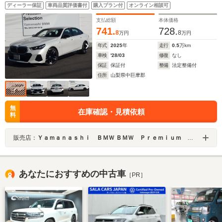
アダプティブLEDヘッドライト コーナーリングライト ハ
ディーラー保証
車両品質評価書付
購入プラン付
オンライン相談可
イビームアシスタント ハーマンカードンスピーカー
20AW 地デジテレビ
支払総額
本体価格
741.
728.
8
8
万円
万円
年式
2025
年
走行
0.5
万km
車検
'28/03
修復
なし
保証
保証付
整備
法定整備付
住所
山梨県中巨摩郡
無
在庫確認・見積依頼
料
販売店：
Ｙａｍａｎａｓｈｉ ＢＭＷ ＢＭＷ Ｐｒｅｍｉｕｍ Ｓｅｌｅｃｔｉｏｎ 山梨
あなたにおすすめの中古車
［PR］