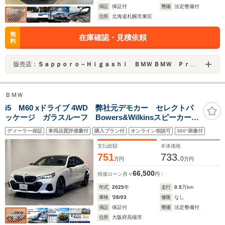
保証
保証付
整備
法定整備付
住所
北海道札幌市東区
無
在庫確認・見積依頼
料
販売店：
Ｓａｐｐｏｒｏ－Ｈｉｇａｓｈｉ ＢＭＷ ＢＭＷ Ｐｒｅｍｉｕｍ Ｓｅｌｅｃｔｉｏｎ 札幌東
ＢＭＷ
i5 M60 xドライブ 4WD 弊社元デモカー セレクトパ
ッケージ ガラスルーフ Bowers&Wilkinsスピーカー
ブラックルーフ カーボントリム Mスポーツサス
ディーラー保証
車両品質評価書付
購入プラン付
オンライン相談可
360°画像付
PRO ヘッドアップディスプレイ カーブドディスプレ
イ アイコニックグロー
支払総額
本体価格
751
733.
0
万円
万円
66,500
残価ローン
月々
円
年式
2025
年
走行
0.5
万km
車検
'28/03
修復
なし
保証
保証付
整備
法定整備付
住所
大阪府高槻市