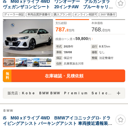
i5 M60 xドライブ 4WD ワンオーナー アルカンタラ
ヴェガンザコンビシート 20インチAW ブルーキャリパ
ー 前後シートヒーター ヘッドアップDP ハーマンカ
ディーラー保証
車両品質評価書付
購入プラン付
オンライン相談可
360°画像付
ードンサラウンド アイコニックグロー ワイヤレスチ
ャージ 全周囲カメラ
支払総額
本体価格
787.
768.
9
0
万円
万円
59,800
残価ローン
月々
円
年式
2025
年
走行
0.5
万km
車検
'28/08
修復
なし
保証
保証付
整備
法定整備付
住所
兵庫県加古川市
無
在庫確認・見積依頼
料
販売店：
Ｋｏｂｅ ＢＭＷ ＢＭＷ Ｐｒｅｍｉｕｍ Ｓｅｌｅｃｔｉｏｎ 加古川
ＢＭＷ
i5 M60 xドライブ 4WD BMWアイコニックグロ- ドラ
イビングアシスト パーキングアシスト 車両接近通報装置