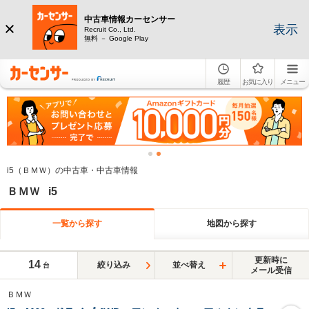
中古車情報カーセンサー
表示
Recruit Co., Ltd.
無料 － Google Play
履歴
お気に入り
メニュー
i5（ＢＭＷ）の中古車・中古車情報
ＢＭＷ i5
一覧から探す
地図から探す
更新時に
14
絞り込み
並べ替え
台
メール受信
ＢＭＷ