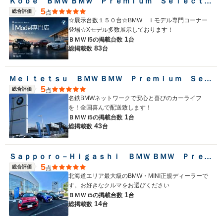
Ｋｏｂｅ ＢＭＷ ＢＭＷ Ｐｒｅｍｉｕｍ Ｓｅｌｅｃｔｉｏｎ 加古川
5
総合評価
点
☆展示台数１５０台☆BMW ｉモデル専門コーナー
登場☆Xモデル多数展示しております！
1
ＢＭＷ i5の
掲載台数
台
83
総掲載数
台
Ｍｅｉｔｅｔｓｕ ＢＭＷ ＢＭＷ Ｐｒｅｍｉｕｍ Ｓｅｌｅｃｔｉｏｎ 岐阜
5
総合評価
点
名鉄BMWネットワークで安心と喜びのカーライフ
を！全国喜んで配送致します！
1
ＢＭＷ i5の
掲載台数
台
43
総掲載数
台
Ｓａｐｐｏｒｏ－Ｈｉｇａｓｈｉ ＢＭＷ ＢＭＷ Ｐｒｅｍｉｕｍ Ｓｅｌｅｃｔｉｏｎ 札幌東
5
総合評価
点
北海道エリア最大級のBMW・MINI正規ディーラーで
す。お好きなクルマをお選びください
1
ＢＭＷ i5の
掲載台数
台
14
総掲載数
台