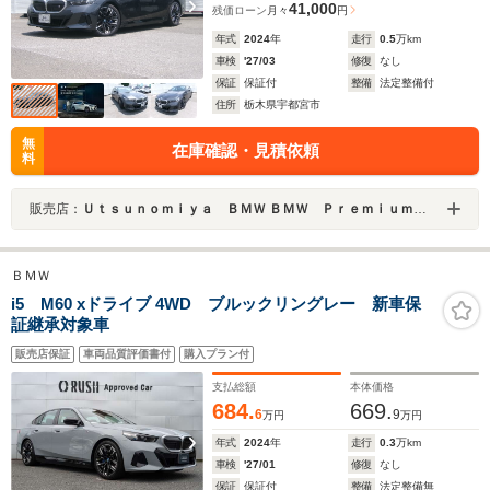
41,000
残価ローン
月々
円
年式
2024
年
走行
0.5
万km
車検
'27/03
修復
なし
保証
保証付
整備
法定整備付
住所
栃木県宇都宮市
無
在庫確認・見積依頼
料
販売店：
Ｕｔｓｕｎｏｍｉｙａ ＢＭＷ ＢＭＷ Ｐｒｅｍｉｕｍ Ｓｅｌｅｃｔｉｏｎ 宇都宮
ＢＭＷ
i5 M60 xドライブ 4WD ブルックリングレー 新車保
証継承対象車
販売店保証
車両品質評価書付
購入プラン付
支払総額
本体価格
684.
669.
6
9
万円
万円
年式
2024
年
走行
0.3
万km
車検
'27/01
修復
なし
保証
保証付
整備
法定整備無