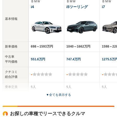
ＢＭＷ
ＢＭＷ
ＢＭＷ
i4
i5ツーリング
i7
基本情報
新車価格
698～1593万円
1040～1662万円
1598～2
中古車
551.6万円
747.4万円
1275.5万
平均価格
クチコミ
-
-
-
総合評価
乗車定員
5人
5人
5人
▼
全てを表示する
ドア数
5ドア
5ドア
4ドア
全高
全高
全
お探しの車種でリースできるクルマ
1.46m
1.51m～1.52m
1.