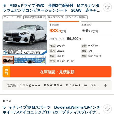
i5 M60 xドライブ 4WD 全国2年保証付 Mアルカンタ
ラヴェガンザコンビネーションシート 20AW 赤キャリ
パ Mシートベルト アダプティブMサスペンションプ
ディーラー保証
車両品質評価書付
購入プラン付
オンライン相談可
ロ ACC ハンズオフ シートヒーター 地デジTV
harman/kardon AppleCarPlay
支払総額
本体価格
683.
665.
3
0
万円
万円
59,200
残価ローン
月々
円
年式
2024
年
走行
0.7
万km
車検
'27/10
修復
なし
保証
保証付
整備
法定整備付
住所
東京都江戸川区
無
在庫確認・見積依頼
料
販売店：
Ｅｄｏｇａｗａ ＢＭＷ ＢＭＷ Ｐｒｅｍｉｕｍ Ｓｅｌｅｃｔｉｏｎ 江戸川
ＢＭＷ
i5 eドライブ40 Mスポーツ Bowers&Wilkins/19インチ
ホイール/アイコニックグロー/カーブドディスプレイナビ/