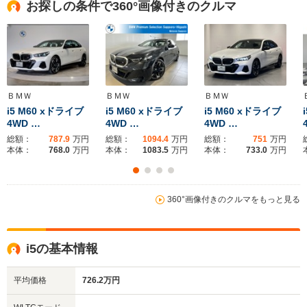
お探しの条件で360°画像付きのクルマ
ＢＭＷ
ＢＭＷ
ＢＭＷ
i5 M60 xドライブ
i5 M60 xドライブ
i5 M60 xドライブ
4WD …
4WD …
4WD …
総額：
787.9
万円
総額：
1094.4
万円
総額：
751
万円
本体：
768.0
万円
本体：
1083.5
万円
本体：
733.0
万円
360°画像付きのクルマをもっと見る
i5の基本情報
平均価格
726.2万円