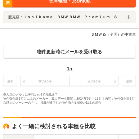
在庫確認・見積依頼
料
販売店：
Ｉｓｈｉｋａｗａ ＢＭＷ ＢＭＷ Ｐｒｅｍｉｕｍ Ｓｅｌｅｃｔｉｏｎ 金沢
ＢＭＷ i5（全国）の中古車
物件更新時にメールを受け取る
1
/1
最初
前の30件
次の30件
最後
※人気のクルマは平均1ヶ月で掲載終了
物件数合計1万台以上のメーカー｜算出データ期間：2024年9月～11月｜内容：物件数合計1万
台以上のメーカーのうち、掲載が終了した物件数が1,000台以上の場合
よく一緒に検討される車種を比較