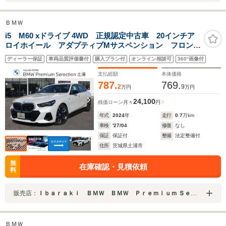
ＢＭＷ
i5 M60 xドライブ 4WD 正規認定中古車 20インチア
ロイホイール アダプティブMサスペンション フロント
シートエアコン フロント・リアシートヒーター クラ
ディーラー保証
車両品質評価書付
購入プラン付
オンライン相談可
360°画像付
フテッドガラスフィニッシュ カーボンファイバートリ
ム
支払総額
本体価格
787.
769.
2
9
万円
万円
24,100
残価ローン
月々
円
年式
2024
年
走行
0.7
万km
車検
'27/04
修復
なし
保証
保証付
整備
法定整備付
住所
茨城県土浦市
無
在庫確認・見積依頼
料
販売店：
Ｉｂａｒａｋｉ ＢＭＷ ＢＭＷ Ｐｒｅｍｉｕｍ Ｓｅｌｅｃｔｉｏｎ 土浦／（株）モトーレンレピオ
ＢＭＷ