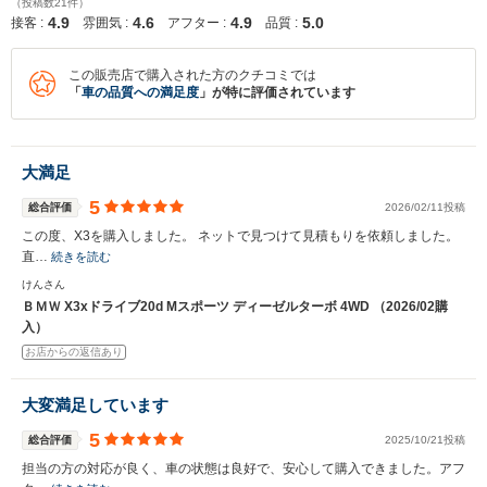
（投稿数21件）
4.9
4.6
4.9
5.0
接客 :
雰囲気 :
アフター :
品質 :
この販売店で購入された方のクチコミでは
「
車の品質への満足度
」が特に評価されています
大満足
5
総合評価
2026/02/11投稿
この度、X3を購入しました。 ネットで見つけて見積もりを依頼しました。
直…
続きを読む
けんさん
ＢＭＷ X3xドライブ20d Mスポーツ ディーゼルターボ 4WD （2026/02購
入）
お店からの返信あり
大変満足しています
5
総合評価
2025/10/21投稿
担当の方の対応が良く、車の状態は良好で、安心して購入できました。アフ