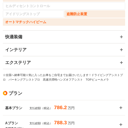
ヒルディセントコントロール
アイドリングストップ
盗難防止装置
オートマチックハイビーム
快適装備
インテリア
エクステリア
☆全国へ納車可能☆気に入ったお車をご自宅までお届けいたします！ドライビングアシストプ
ロ パーキングアシストプロ 高速渋滞時ハンズオフアシスト TOPビューカメラ
プラン
786.2
万円
基本プラン
支払総額（税込）
788.3
万円
Aプラン
支払総額（税込）