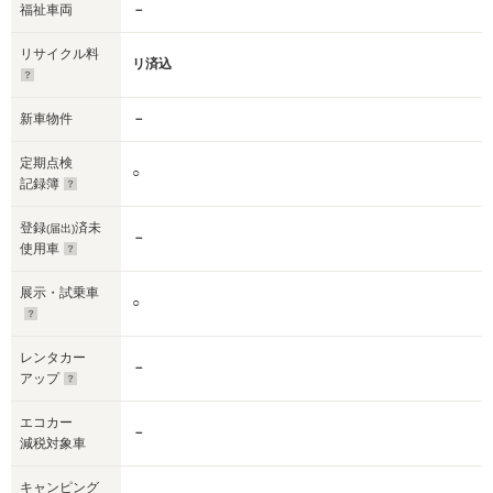
福祉車両
－
リサイクル料
リ済込
新車物件
－
定期点検
○
記録簿
登録
済未
(届出)
－
使用車
展示・試乗車
○
レンタカー
－
アップ
エコカー
－
減税対象車
キャンピング