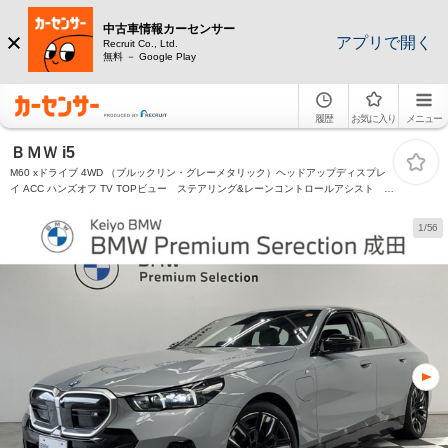
中古車情報カーセンサー
アプリで開く
Recruit Co., Ltd.
無料 － Google Play
履歴
お気に入り
メニュー
ＢＭＷ i5
M60 xドライブ 4WD （ブルックリン・グレーメタリック）ヘッドアップディスプレ
イ ACC ハンズオフ TV TOPビュー ステアリング&レーンコントロールアシスト 衝
突被害軽減ブレーキ パーキングアシスト リバースアシスト
1/56