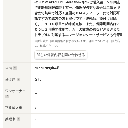
≪ＢＭＷ Premium Selection2年≫ ご購入後、２年間走
行距離無制限保証！万一、修理が必要な場合は工賃まで
含めて無料で対応！全国のＢＭＷディーラーにて対応可
能ですので遠方の方も安心です（消耗品、後付け品除
く）。１００項目の納車前点検！また、保障期間内は３
６５日２４時間体制で、万一の故障の際などさまざまな
トラブルに対応するエマージェンシー・サービスも付帯!!
※保証費用は本体価格に含まれています。詳細については、販売店
にご確認ください。
詳しい保証内容を問い合わせる
車検
2027(R09)年4月
修復歴
なし
ワンオーナー
－
正規輸入車
○
禁煙車
○