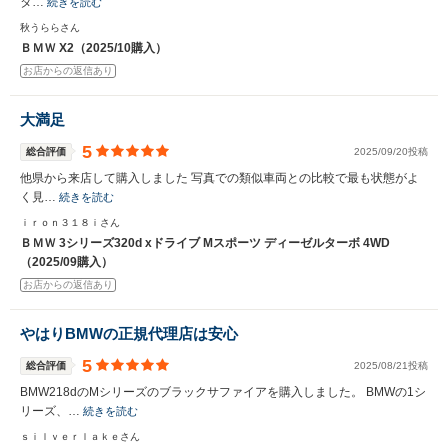
タ…
続きを読む
秋うららさん
ＢＭＷ X2（2025/10購入）
お店からの返信あり
大満足
5
総合評価
2025/09/20投稿
他県から来店して購入しました 写真での類似車両との比較で最も状態がよ
く見…
続きを読む
ｉｒｏｎ３１８ｉさん
ＢＭＷ 3シリーズ320d xドライブ Mスポーツ ディーゼルターボ 4WD
（2025/09購入）
お店からの返信あり
やはりBMWの正規代理店は安心
5
総合評価
2025/08/21投稿
BMW218dのMシリーズのブラックサファイアを購入しました。 BMWの1シ
リーズ、…
続きを読む
ｓｉｌｖｅｒｌａｋｅさん