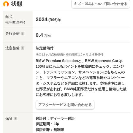
状態
キズ・凹みについて問い合わせる
年式
2024
(R06)
年
(初年度登録年)
走行距離
0.4
万km
法定整備
法定整備付
法定12ヶ月点検整備付※商用車は6ヶ月点検整備付
BMＷ Premium Selectionと、BMW Approved Carは、
100項目にも上るポイントを徹底的にチェック。エンジ
ン、トランスミッション、サスペンションはもちろんの
こと、マフラーやエアコンなどの電気系統やコンピュー
タ・システムなどを詳細に点検します。交換基準に達し
た部品があれば、BMW純正部品だけを使用し整備した後
にお客様にお引き渡しします。
アフターサービスを問い合わせる
保証
保証付：ディーラー保証
保証期間：2年
保証距離：無制限