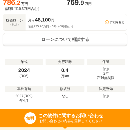
786
769
.2
.9
万円
万円
（諸費用
16.3
万円含む）
48,100
残価ローン
月々
円
詳細を見る
（税込）
頭金
235.90
万円・
5
年（
60
回払い）
ローンについて相談する
年式
走行距離
保証
付き
2024
0.4
2年
(R06)
万
km
距離無制限
車検有無
修復歴
法定整備
2027(R09)
なし
付き
年
4
月
この物件に関するお問い合わせ
無料
お問い合わせの内容を選択してください