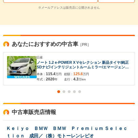
※メールアドレスは販売店に公開されません
あなたにおすすめの中古車
［PR］
日産
ノート 1.2 e-POWER X Vセレクション 新品タイヤ/純正
SDナビ/インテリジェントルームミラー/エマージェンシ
ーブレーキ/アラウンドビューモニター/車線逸脱防止支援
115.4
125.6
本体：
万円
総額：
万円
システム/ヘッドランプ LED/Bluetooth接続/ETC
2020
4.3
年式：
年
走行：
万km
中古車販売店情報
Ｋｅｉｙｏ ＢＭＷ ＢＭＷ Ｐｒｅｍｉｕｍ Ｓｅｌｅｃ
ｔｉｏｎ 成田／（株）モトーレンレピオ