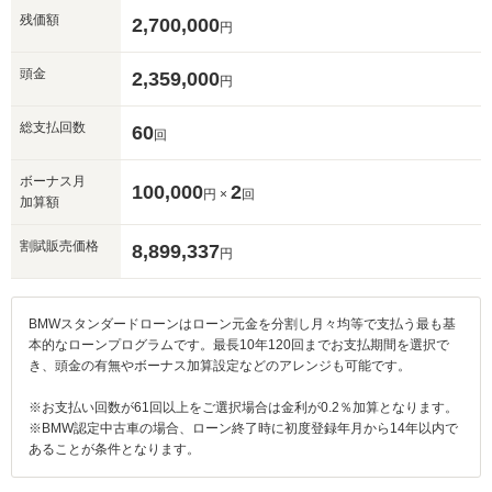
※保存された情報は
90
日で破棄されます
残価額
2,700,000
円
いいえ
はい
頭金
2,359,000
円
総支払回数
60
回
ボーナス月
100,000
2
円 ×
回
加算額
割賦販売価格
8,899,337
円
BMWスタンダードローンはローン元金を分割し月々均等で支払う最も基
本的なローンプログラムです。最長10年120回までお支払期間を選択で
き、頭金の有無やボーナス加算設定などのアレンジも可能です。
※お支払い回数が61回以上をご選択場合は金利が0.2％加算となります。
※BMW認定中古車の場合、ローン終了時に初度登録年月から14年以内で
あることが条件となります。