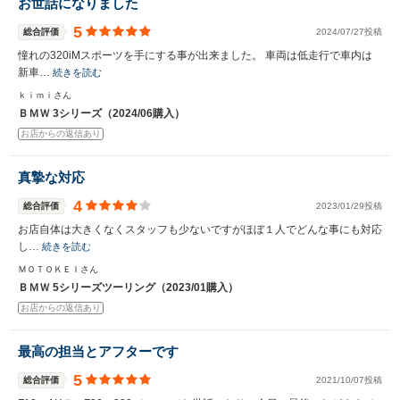
お世話になりました
5
総合評価
2024/07/27投稿
憧れの320iMスポーツを手にする事が出来ました。 車両は低走行で車内は
新車…
続きを読む
ｋｉｍｉさん
ＢＭＷ 3シリーズ（2024/06購入）
お店からの返信あり
真摯な対応
4
総合評価
2023/01/29投稿
お店自体は大きくなくスタッフも少ないですがほぼ１人でどんな事にも対応
し…
続きを読む
ＭＯＴＯＫＥＩさん
ＢＭＷ 5シリーズツーリング（2023/01購入）
お店からの返信あり
最高の担当とアフターです
5
総合評価
2021/10/07投稿