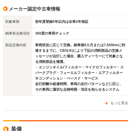
メーカー認定中古車情報
対象車両
初年度登録5年以内は全車2年保証
納車前点検項目
360度の車両チェック
部品交換内容
車両状況に応じて交換。納車後6カ月または7,500kmに到
達するまでに、CBS(※)により下記の消耗部品の交換メ
ッセージが点灯した場合、購入ディーラーにて対象とな
る消耗部品を補償。
・エンジンオイル/フィルター・マイクロフィルター・ス
パークプラグ・フューエルフィルター・エアフィルター
※コンディション・ベースド・サービス
走行距離や経過時間、車両の走行パターンなどに応じ、
その車両に適切な点検時期・項目を知らせるシステム
もっと見る
装備