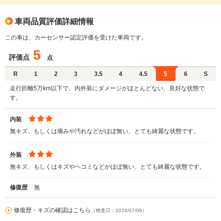
車両品質評価詳細情報
この車は、カーセンサー認定評価を受けた車両です。
5
評価点
点
R
1
2
3
3.5
4
4.5
5
6
S
走行距離5万km以下で、内外装にダメージがほとんどない、良好な状態で
す。
内装
無キズ、もしくは痛みや汚れなどがほぼ無い、とても綺麗な状態です。
外装
無キズ、もしくはキズやヘコミなどがほぼ無い、とても綺麗な状態です。
修復歴
無
修復歴・キズの確認はこちら
（検査日：2026/07/09）