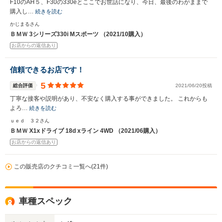
F10のAH５、F30の330eとここでお世話になり、今日、最後のわがままで
購入し…
続きを読む
かじまるさん
ＢＭＷ 3シリーズ330i Mスポーツ （2021/10購入）
お店からの返信あり
信頼できるお店です！
5
総合評価
2021/06/20投稿
丁寧な接客や説明があり、不安なく購入する事ができました。 これからも
よろ…
続きを読む
ｕｅｄ ３２さん
ＢＭＷ X1xドライブ 18d xライン 4WD （2021/06購入）
お店からの返信あり
この販売店のクチコミ一覧へ(21件)
車種スペック