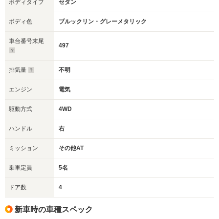
ボディタイプ
セダン
ボディ色
ブルックリン・グレーメタリック
車台番号末尾
497
排気量
不明
エンジン
電気
駆動方式
4WD
ハンドル
右
ミッション
その他AT
乗車定員
5名
ドア数
4
新車時の車種スペック