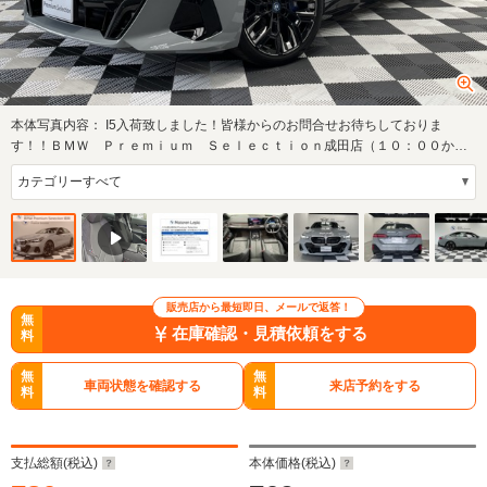
本体写真内容：
I5入荷致しました！皆様からのお問合せお待ちしておりま
す！！ＢＭＷ Ｐｒｅｍｉｕｍ Ｓｅｌｅｃｔｉｏｎ成田店（１０：００から
１９：００月曜…
販売店から最短即日、メールで返答！
無
在庫確認・見積依頼をする
料
無
無
車両状態を確認する
来店予約をする
料
料
支払総額(税込)
本体価格(税込)