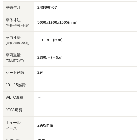
発売年月
24(R06)/07
車体寸法
5060x1900x1505(mm)
(全長x全幅x全高)
室内寸法
－x－x－(mm)
(全長x全幅x全高)
車両重量
2360/－/－(kg)
(AT/MT/CVT)
シート列数
2列
10・15燃費
－
WLTC燃費
－
JC08燃費
－
ホイール
2995mm
ベース