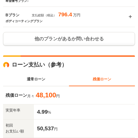
希望番号プラン♪
796.4
万円
Bプラン
支払総額（税込）
ボディコーティングプラン
他のプランがあるか問い合わせる
ローン支払い（参考）
通常ローン
残価ローン
48,100
残価ローン
月々
円
実質年率
4.99
%
入力途中の情報を保存しますか？
初回
50,537
円
お支払い額
※次回問い合わせをする際に自動入力されます