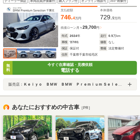
ディーラー保証
車両品質評価書付
購入プラン付
オンライン相談可
360°画像付
シストプロ/TVファンクション/シートヒーターF&R/アイ
コニックグロー
支払総額
本体価格
746.
729.
4
9
万円
万円
29,700
残価ローン
月々
円
年式
2024
年
走行
0.5
万km
車検
'27/01
修復
なし
保証
保証付
整備
法定整備付
住所
千葉県千葉市稲毛区
今すぐ在庫確認・見積依頼
無
電話する
料
販売店：
Ｋｅｉｙｏ ＢＭＷ ＢＭＷ Ｐｒｅｍｉｕｍ Ｓｅｌｅｃｔｉｏｎ 千葉北／（株）モトーレンレピオ
あなたにおすすめの中古車
［PR］