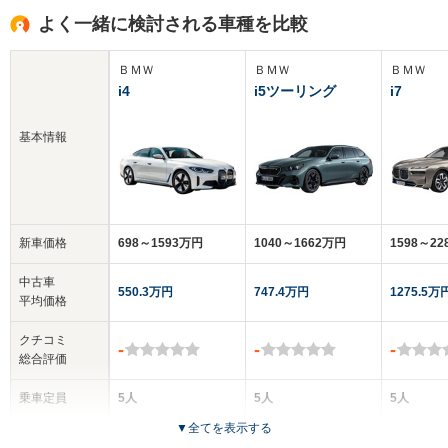
よく一緒に検討される車種を比較
ＢＭＷ
ＢＭＷ
ＢＭＷ
i4
i5ツーリング
i7
基本情報
新車価格
698～1593万円
1040～1662万円
1598～2
中古車
550.3万円
747.4万円
1275.5万
平均価格
クチコミ
-
-
-
総合評価
乗車定員
5人
5人
5人
▼
全てを表示する
ドア数
5ドア
5ドア
4ドア