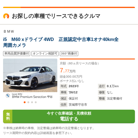
全高
全高
全
お探しの車種でリースできるクルマ
1.46m
1.51m～1.52m
1.
ＢＭＷ
i5 M60 xドライブ 4WD 正規認定中古車1オナ40km全
全幅
全幅
全
サイズ
周囲カメラ
1.85m
1.9m
1.
全長
全長
(全長x全幅x全高)
4.79m
5.06m
5.
車両品質評価書付
オンライン相談可
360°画像付
月額（
60
ヵ月リースの場合）
7.
77
万円
ホイールベース
ホイールベース
ホイー
頭金
300.00
万円
-m
-m
ボーナス払いなし
年式
2023
年
走行
0.1
万km
車検
'26/12
修復
なし
保証
保証付
整備
法定整備付
住所
茨城県守谷市
WLTCモード
今すぐ在庫確認・見積依頼
-
-
-
無
燃費
電話する
料
※車検は納車時の車検、法定整備は納車時の法定整備となります。
リース期間中の契約内容は詳細画面を参照下さい。