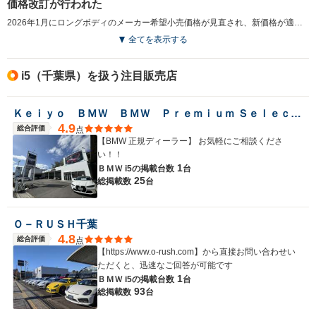
価格改訂が行われた
2026年1月にロングボディのメーカー希望小売価格が見直され、新価格が適用された。（2026.1）
全てを表示する
i5（千葉県）を扱う注目販売店
Ｋｅｉｙｏ ＢＭＷ ＢＭＷ Ｐｒｅｍｉｕｍ Ｓｅｌｅｃｔｉｏｎ 成田／（株）モトーレンレピオ
4.9
総合評価
点
【BMW 正規ディーラー】 お気軽にご相談くださ
い！！
1
ＢＭＷ i5の
掲載台数
台
25
総掲載数
台
Ｏ－ＲＵＳＨ千葉
4.8
総合評価
点
【https://www.o-rush.com】から直接お問い合わせい
ただくと、迅速なご回答が可能です
1
ＢＭＷ i5の
掲載台数
台
93
総掲載数
台