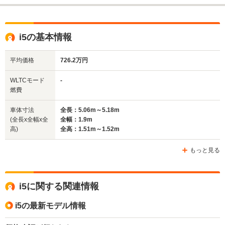
排気量
-
-
-
駆動方式
RR、4WD
MR、4WD
4WD、MR
i5の基本情報
平均価格
726.2万円
WLTCモード
-
燃費
車体寸法
全長：5.06m～5.18m
(全長x全幅x全
全幅：1.9m
高)
全高：1.51m～1.52m
もっと見る
i5に関する関連情報
i5の最新モデル情報