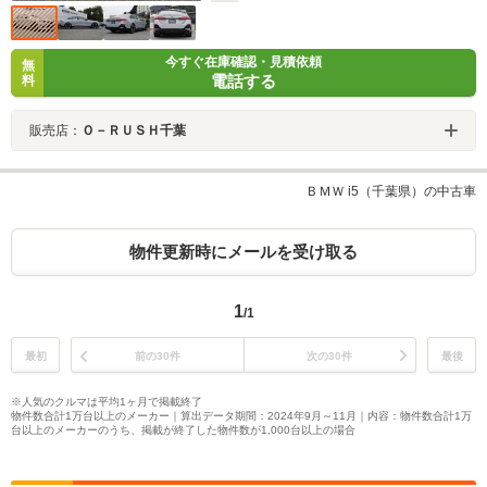
今すぐ在庫確認・見積依頼
無
電話する
料
販売店：
Ｏ－ＲＵＳＨ千葉
ＢＭＷ i5（千葉県）の中古車
物件更新時にメールを受け取る
1
/1
最初
前の30件
次の30件
最後
※人気のクルマは平均1ヶ月で掲載終了
物件数合計1万台以上のメーカー｜算出データ期間：2024年9月～11月｜内容：物件数合計1万
台以上のメーカーのうち、掲載が終了した物件数が1,000台以上の場合