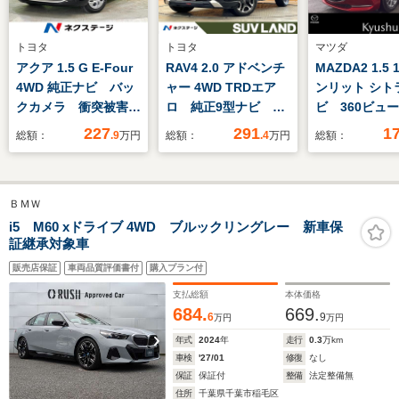
トヨタ
トヨタ
マツダ
アクア 1.5 G E-Four
RAV4 2.0 アドベンチ
MAZDA2 1.5 
4WD 純正ナビ バッ
ャー 4WD TRDエア
ンリット シト
クカメラ 衝突被害軽
ロ 純正9型ナビ バ
ビ 360ビュ
減 車線逸脱警報 レ
ックカメラ フルセ
レコ ETC
227
291
1
総額：
.9
万円
総額：
.4
万円
総額：
ーダークルーズ コー
グ セーフティセン
ナーセンサー LEDヘ
ス レーダークルー
ッド オートハイビー
ズ LEDヘッド 純正
ＢＭＷ
ム オートライト
19インチAW パワー
100V電源 スマート
シート スマートキー
i5 M60 xドライブ 4WD ブルックリングレー 新車保
証継承対象車
キー オートエアコ
ン Bluetooth
販売店保証
車両品質評価書付
購入プラン付
支払総額
本体価格
684.
669.
6
9
万円
万円
年式
2024
年
走行
0.3
万km
車検
'27/01
修復
なし
保証
保証付
整備
法定整備無
住所
千葉県千葉市稲毛区