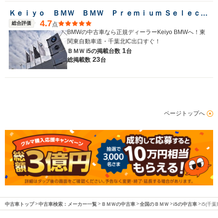
Ｋｅｉｙｏ ＢＭＷ ＢＭＷ Ｐｒｅｍｉｕｍ Ｓｅｌｅｃｔｉｏｎ 千葉北／（株）モトーレンレピオ
4.7
総合評価
点
BMWの中古車なら正規ディーラーKeiyo BMWへ！東
関東自動車道・千葉北IC出口すぐ！
1
ＢＭＷ i5の
掲載台数
台
23
総掲載数
台
ページトップへ
中古車トップ
中古車検索：メーカー一覧
ＢＭＷの中古車
全国のＢＭＷ
i5の中古車
i5(千