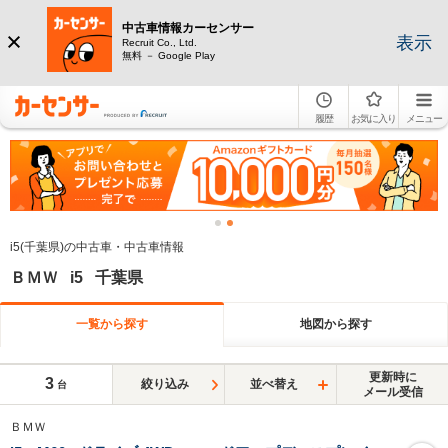
中古車情報カーセンサー
表示
Recruit Co., Ltd.
無料 － Google Play
履歴
お気に入り
メニュー
i5(千葉県)の中古車・中古車情報
ＢＭＷ i5 千葉県
一覧から探す
地図から探す
更新時に
3
絞り込み
並べ替え
台
メール受信
ＢＭＷ