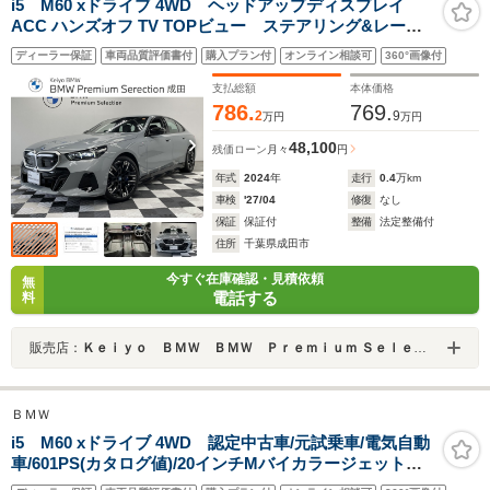
i5 M60 xドライブ 4WD ヘッドアップディスプレイ
ACC ハンズオフ TV TOPビュー ステアリング&レーン
コントロールアシスト 衝突被害軽減ブレーキ パーキ
ディーラー保証
車両品質評価書付
購入プラン付
オンライン相談可
360°画像付
ングアシスト リバースアシスト
支払総額
本体価格
786.
769.
2
9
万円
万円
48,100
残価ローン
月々
円
年式
2024
年
走行
0.4
万km
車検
'27/04
修復
なし
保証
保証付
整備
法定整備付
住所
千葉県成田市
今すぐ在庫確認・見積依頼
無
電話する
料
販売店：
Ｋｅｉｙｏ ＢＭＷ ＢＭＷ Ｐｒｅｍｉｕｍ Ｓｅｌｅｃｔｉｏｎ 成田／（株）モトーレンレピオ
ＢＭＷ
i5 M60 xドライブ 4WD 認定中古車/元試乗車/電気自動
車/601PS(カタログ値)/20インチMバイカラージェットブ
ラックホイール/ドライビングアシストプロ/パーキングア