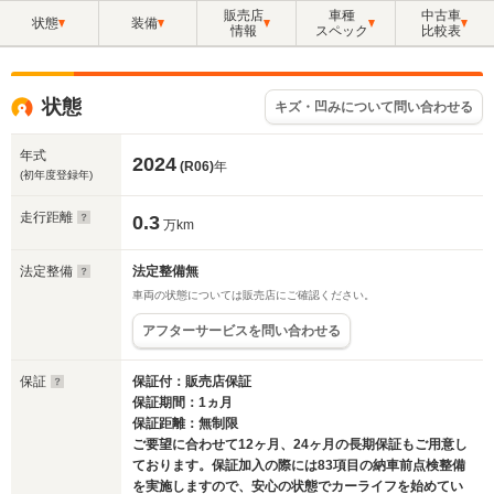
販売店
車種
中古車
状態
装備
情報
スペック
比較表
状態
キズ・凹みについて問い合わせる
年式
2024
(R06)
年
(初年度登録年)
走行距離
0.3
万km
法定整備
法定整備無
車両の状態については販売店にご確認ください。
アフターサービスを問い合わせる
保証
保証付：販売店保証
保証期間：1ヵ月
保証距離：無制限
ご要望に合わせて12ヶ月、24ヶ月の長期保証もご用意し
ております。保証加入の際には83項目の納車前点検整備
を実施しますので、安心の状態でカーライフを始めてい