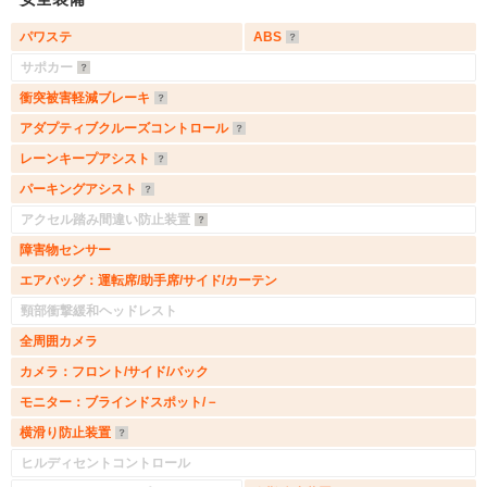
パワステ
ABS
サポカー
衝突被害軽減ブレーキ
アダプティブクルーズコントロール
レーンキープアシスト
パーキングアシスト
アクセル踏み間違い防止装置
障害物センサー
エアバッグ：運転席/助手席/サイド/カーテン
頸部衝撃緩和ヘッドレスト
全周囲カメラ
カメラ：フロント/サイド/バック
モニター：ブラインドスポット/－
横滑り防止装置
ヒルディセントコントロール