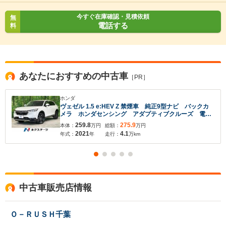
いいえ
はい
今すぐ在庫確認・見積依頼
無
電話する
料
あなたにおすすめの中古車
［PR］
ホンダ
ヴェゼル 1.5 e:HEV Z 禁煙車 純正9型ナビ バックカ
メラ ホンダセンシング アダプティブクルーズ 電動
リアゲート ワイヤレス充電 コーナーセンサー LED
259.8
275.9
本体：
万円
総額：
万円
ヘッド ETC2.0 純正18インチアルミ オプショング
2021
4.1
年式：
年
走行：
万km
リル
中古車販売店情報
Ｏ－ＲＵＳＨ千葉