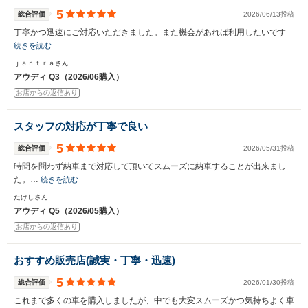
5
総合評価
2026/06/13投稿
丁寧かつ迅速にご対応いただきました。また機会があれば利用したいです
続きを読む
ｊａｎｔｒａさん
アウディ Q3（2026/06購入）
お店からの返信あり
スタッフの対応が丁寧で良い
5
総合評価
2026/05/31投稿
時間を問わず納車まで対応して頂いてスムーズに納車することが出来まし
た。…
続きを読む
たけしさん
アウディ Q5（2026/05購入）
お店からの返信あり
おすすめ販売店(誠実・丁寧・迅速)
5
総合評価
2026/01/30投稿
これまで多くの車を購入しましたが、中でも大変スムーズかつ気持ちよく車