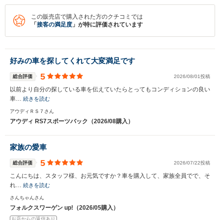
この販売店で購入された方のクチコミでは
「
接客の満足度
」が特に評価されています
好みの車を探してくれて大変満足です
5
総合評価
2026/08/01投稿
以前より自分の探している車を伝えていたらとってもコンディションの良い
車…
続きを読む
アウディＲＳ７さん
アウディ RS7スポーツバック（2026/08購入）
家族の愛車
5
総合評価
2026/07/22投稿
こんにちは、スタッフ様、お元気ですか？車を購入して、家族全員でで、そ
れ…
続きを読む
さんちゃんさん
フォルクスワーゲン up!（2026/05購入）
お店からの返信あり