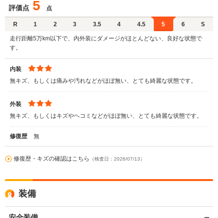
5
評価点
点
R
1
2
3
3.5
4
4.5
5
6
S
走行距離5万km以下で、内外装にダメージがほとんどない、良好な状態で
す。
内装
無キズ、もしくは痛みや汚れなどがほぼ無い、とても綺麗な状態です。
外装
無キズ、もしくはキズやヘコミなどがほぼ無い、とても綺麗な状態です。
修復歴
無
修復歴・キズの確認はこちら
（検査日：2026/07/13）
装備
安全装備