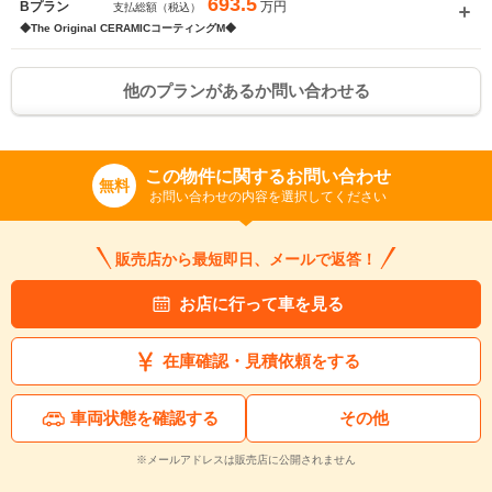
693.5
万円
Bプラン
支払総額（税込）
◆The Original CERAMICコーティングM◆
他のプランがあるか問い合わせる
この物件に関するお問い合わせ
無料
お問い合わせの内容を選択してください
販売店から最短即日、メールで返答！
お店に行って車を見る
在庫確認・見積依頼をする
入力途中の情報を保存しますか？
※次回問い合わせをする際に自動入力されます
車両状態を確認する
その他
※保存された情報は
90
日で破棄されます
※メールアドレスは販売店に公開されません