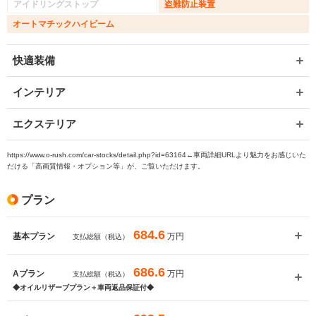
アイドリングストップ
盗難防止装置
オートマチックハイビーム
快適装備
インテリア
エクステリア
https://www.o-rush.com/car-stocks/detail.php?id=63164←車両詳細URLより魅力をお感じいた
だける「高画質情報・オプション等」が、ご覧いただけます。
プラン
684.6
万円
基本プラン
支払総額（税込）
686.6
万円
Aプラン
支払総額（税込）
◆オイルリザーブプラン＋車両返品保証付◆