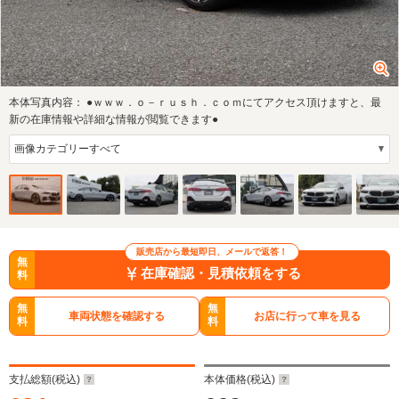
本体写真内容：
●ｗｗｗ．ｏ－ｒｕｓｈ．ｃｏｍにてアクセス頂けますと、最
新の在庫情報や詳細な情報が閲覧できます●
販売店から最短即日、メールで返答！
無
在庫確認・見積依頼をする
料
無
無
車両状態を確認する
お店に行って車を見る
料
料
支払総額(税込)
本体価格(税込)