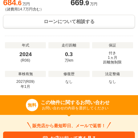
684
669
.6
.9
万円
万円
（諸費用
14.7
万円含む）
ローンについて相談する
年式
走行距離
保証
付き
2024
0.3
1ヵ月
(R06)
万
km
距離無制限
車検有無
修復歴
法定整備
2027(R09)
なし
なし
年
1
月
この物件に関するお問い合わせ
無料
お問い合わせの内容を選択してください
販売店から最短即日、メールで返答！