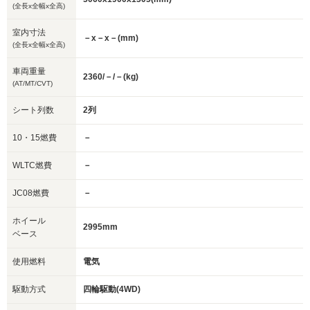
(全長x全幅x全高)
室内寸法
－x－x－(mm)
(全長x全幅x全高)
車両重量
2360/－/－(kg)
(AT/MT/CVT)
シート列数
2列
10・15燃費
－
WLTC燃費
－
JC08燃費
－
ホイール
2995mm
ベース
使用燃料
電気
駆動方式
四輪駆動(4WD)