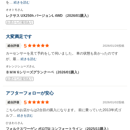
を…
続きを読む
オオトモさん
レクサス UX250h バージョンL 4WD （2026/01購入）
お店からの返信あり
大変満足です
5
総合評価
2026/01/26投稿
カーセンサーを見て予約をして伺いました。 車の状態も良かったのです
が、最…
続きを読む
オレンジシューズさん
ＢＭＷ 6シリーズグランクーペ（2026/01購入）
お店からの返信あり
アフターフォローが安心
5
総合評価
2026/01/02投稿
こちらのお店からは2台目の購入になります。 前に乗っていた2013年式ゴ
ルフ…
続きを読む
ひまわりさん
フォルクスワーゲン ポロTSI コンフォートライン （2025/11購入）