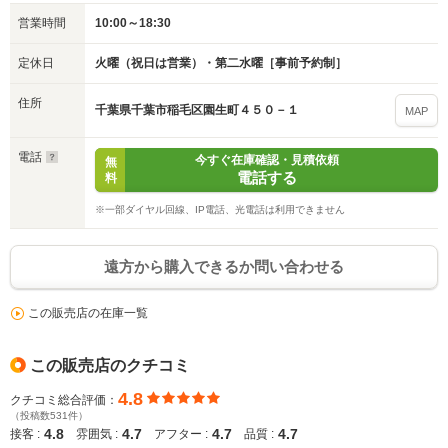
営業時間
10:00～18:30
定休日
火曜（祝日は営業）・第二水曜［事前予約制］
住所
千葉県千葉市稲毛区園生町４５０－１
MAP
電話
今すぐ在庫確認・見積依頼
無
電話する
料
※一部ダイヤル回線、IP電話、光電話は利用できません
遠方から購入できるか問い合わせる
この販売店の在庫一覧
この販売店のクチコミ
4.8
クチコミ総合評価：
（投稿数531件）
4.8
4.7
4.7
4.7
接客 :
雰囲気 :
アフター :
品質 :