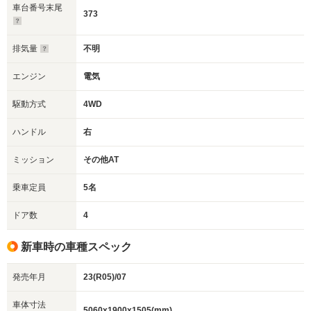
車台番号末尾
373
排気量
不明
エンジン
電気
駆動方式
4WD
ハンドル
右
ミッション
その他AT
乗車定員
5名
ドア数
4
新車時の車種スペック
発売年月
23(R05)/07
車体寸法
5060x1900x1505(mm)