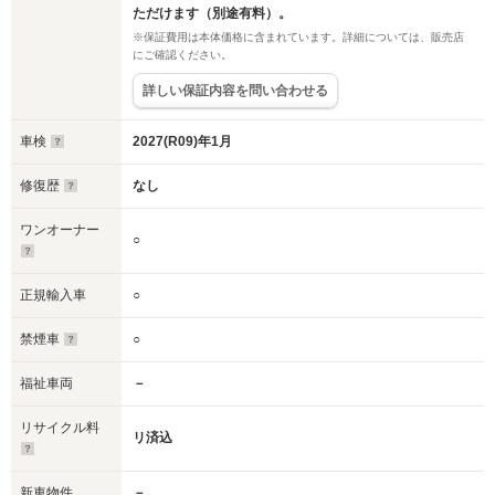
ただけます（別途有料）。
※保証費用は本体価格に含まれています。詳細については、販売店
にご確認ください。
詳しい保証内容を問い合わせる
車検
2027(R09)年1月
修復歴
なし
ワンオーナー
○
正規輸入車
○
禁煙車
○
福祉車両
－
リサイクル料
リ済込
新車物件
－