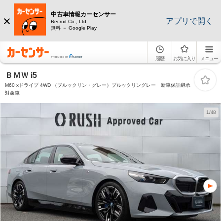
中古車情報カーセンサー
アプリで開く
Recruit Co., Ltd.
無料 － Google Play
履歴
お気に入り
メニュー
ＢＭＷ i5
M60 xドライブ 4WD （ブルックリン・グレー）ブルックリングレー 新車保証継承
対象車
1/48