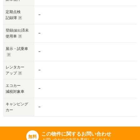
定期点検
－
記録簿
登録
済未
(届出)
－
使用車
展示・試乗車
－
レンタカー
－
アップ
エコカー
－
減税対象車
キャンピング
－
カー
この物件に関するお問い合わせ
無料
お問い合わせの内容を選択してください