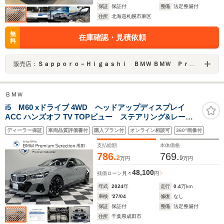
保証
保証付
整備
法定整備付
住所
北海道札幌市東区
無
在庫確認・見積依頼
料
販売店：
Ｓａｐｐｏｒｏ－Ｈｉｇａｓｈｉ ＢＭＷ ＢＭＷ Ｐｒｅｍｉｕｍ Ｓｅｌｅｃｔｉｏｎ 札幌東
ＢＭＷ
i5 M60 xドライブ 4WD ヘッドアップディスプレイ
ACC ハンズオフ TV TOPビュー ステアリング&レーン
コントロールアシスト 衝突被害軽減ブレーキ パーキ
ディーラー保証
車両品質評価書付
購入プラン付
オンライン相談可
360°画像付
ングアシスト リバースアシスト
支払総額
本体価格
786.
769.
2
9
万円
万円
48,100
残価ローン
月々
円
年式
2024
年
走行
0.4
万km
車検
'27/04
修復
なし
保証
保証付
整備
法定整備付
住所
千葉県成田市