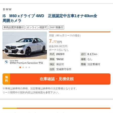
ＢＭＷ
i5 M60 xドライブ 4WD 正規認定中古車1オナ40km全
全幅
全幅
全
サイズ
周囲カメラ
1.85m
1.9m
1.
全長
全長
(全長x全幅x全高)
4.79m
5.06m
5.
車両品質評価書付
オンライン相談可
360°画像付
月額（
60
ヵ月リースの場合）
7.
77
万円
ホイールベース
ホイールベース
ホイー
頭金
300.00
万円
-m
-m
ボーナス払いなし
年式
2023
年
走行
0.1
万km
車検
'26/12
修復
なし
保証
保証付
整備
法定整備付
住所
茨城県守谷市
WLTCモード
-
-
-
無
在庫確認・見積依頼
燃費
料
※車検は納車時の車検、法定整備は納車時の法定整備となります。
リース期間中の契約内容は詳細画面を参照下さい。
排気量
-
-
-
駆動方式
RR、4WD
MR、4WD
4WD、MR