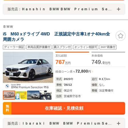
販売店：
Ｈａｎｓｈｉｎ ＢＭＷ ＢＭＷ Ｐｒｅｍｉｕｍ Ｓｅｌｅｃｔｉｏｎ 高槻
ＢＭＷ
i5 M60 xドライブ 4WD 正規認定中古車1オナ40km全
周囲カメラ
ディーラー保証
車両品質評価書付
購入プラン付
オンライン相談可
360°画像付
支払総額
本体価格
767
749.
9
万円
万円
72,800
残価ローン
月々
円
年式
2023
年
走行
0.1
万km
車検
'26/12
修復
なし
保証
保証付
整備
法定整備付
住所
茨城県守谷市
無
在庫確認・見積依頼
料
販売店：
Ｉｂａｒａｋｉ ＢＭＷ ＢＭＷ Ｐｒｅｍｉｕｍ Ｓｅｌｅｃｔｉｏｎ 守谷／（株）モトーレンレピオ