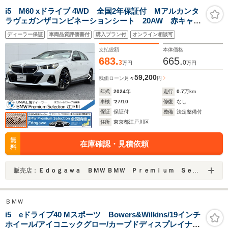
i5 M60 xドライブ 4WD 全国2年保証付 Mアルカンタ
ラヴェガンザコンビネーションシート 20AW 赤キャリ
パ Mシートベルト アダプティブMサスペンションプ
ディーラー保証
車両品質評価書付
購入プラン付
オンライン相談可
ロ ACC ハンズオフ シートヒーター 地デジTV
harman/kardon AppleCarPlay
支払総額
本体価格
683.
665.
3
0
万円
万円
59,200
残価ローン
月々
円
年式
2024
年
走行
0.7
万km
車検
'27/10
修復
なし
保証
保証付
整備
法定整備付
住所
東京都江戸川区
無
在庫確認・見積依頼
料
販売店：
Ｅｄｏｇａｗａ ＢＭＷ ＢＭＷ Ｐｒｅｍｉｕｍ Ｓｅｌｅｃｔｉｏｎ 江戸川
ＢＭＷ
i5 eドライブ40 Mスポーツ Bowers&Wilkins/19インチ
ホイール/アイコニックグロー/カーブドディスプレイナビ/