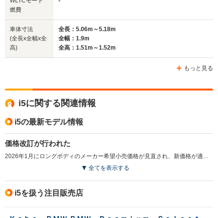
WLTCモード
-
燃費
車体寸法
全長：5.06m～5.18m
(全長x全幅x全
全幅：1.9m
高)
全高：1.51m～1.52m
もっと見る
i5に関する関連情報
i5の最新モデル情報
価格改訂が行われた
2026年1月にロングボディのメーカー希望小売価格が見直され、新価格が適用された。（2026.1）
全てを表示する
i5を扱う注目販売店