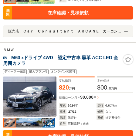
無
在庫確認・見積依頼
料
販売店：
Ｃａｒ Ｃｏｎｓｕｌｔａｎｔ ＡＲＣＡＮＥ カーコンサルタントアーケイン
ＢＭＷ
i5 M60 xドライブ 4WD 認定中古車 黒革 ACC LED 全
周囲カメラ
ディーラー保証
購入プラン付
オンライン相談可
支払総額
本体価格
820
800.
0
万円
万円
90,000
残価ローン
月々
円
年式
2024
年
走行
0.6
万km
車検
'27/12
修復
なし
保証
保証付
整備
法定整備付
住所
石川県野々市市
無