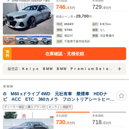
コニックグロー
支払総額
本体価格
746.
729.
4
9
万円
万円
29,700
残価ローン
月々
円
年式
2024
年
走行
0.5
万km
車検
'27/01
修復
なし
保証
保証付
整備
法定整備付
住所
千葉県千葉市稲毛区
無
在庫確認・見積依頼
料
販売店：
Ｋｅｉｙｏ ＢＭＷ ＢＭＷ Ｐｒｅｍｉｕｍ Ｓｅｌｅｃｔｉｏｎ 千葉北／（株）モトーレンレピオ
ＢＭＷ
i5 M60 xドライブ 4WD 元社有車 禁煙車 HDDナ
ビ ACC ETC 360カメラ フロントリアシートヒータ
ー Bluetooth TV機能 ハーマンカードン アップルカ
ディーラー保証
購入プラン付
オンライン相談可
ープレイ対応 アイコニックグロー 純正20AW
支払総額
本体価格
730.
718.
8
0
万円
万円