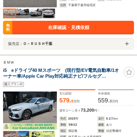
住所
千葉県千葉市稲毛区
無
在庫確認・見積依頼
料
販売店：
Ｏ－ＲＵＳＨ千葉
ＢＭＷ
i5 eドライブ40 Mスポーツ (現行型/EV電気自動車/1オ
ーナー車/Apple Car Play対応純正ナビ/フルセグ
TV/USB/Bトゥース/Bカメラ/全方位カメラ/本革シート/P
購入プラン付
シート/シートヒーター/純正エアロ/純正19インチAW/パワ
ートランク/LEDヘッドライト)
支払総額
本体価格
579.
559.
8
8
万円
万円
73,200
通常ローン
月々
円
年式
2025
年
走行
0.2
万km
車検
'28/12
修復
あり
保証
保証無
整備
法定整備付
住所
埼玉県さいたま市岩槻区