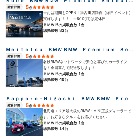
Ｋｏｂｅ ＢＭＷ ＢＭＷ Ｐｒｅｍｉｕｍ Ｓｅｌｅｃｔｉｏｎ 加古川
5
総合評価
点
☆お盆期間もOPEN！加古川店独自【縁日イベント】
実施します！！ ※8/10(月)は定休日
1
ＢＭＷ i5の
掲載台数
台
83
総掲載数
台
Ｍｅｉｔｅｔｓｕ ＢＭＷ ＢＭＷ Ｐｒｅｍｉｕｍ Ｓｅｌｅｃｔｉｏｎ 岐阜
5
総合評価
点
名鉄BMWネットワークで安心と喜びのカーライフ
を！全国喜んで配送致します！
1
ＢＭＷ i5の
掲載台数
台
40
総掲載数
台
Ｓａｐｐｏｒｏ－Ｈｉｇａｓｈｉ ＢＭＷ ＢＭＷ Ｐｒｅｍｉｕｍ Ｓｅｌｅｃｔｉｏｎ 札幌東
5
総合評価
点
北海道エリア最大級のBMW・MINI正規ディーラーで
す。お好きなクルマをお選びください
1
ＢＭＷ i5の
掲載台数
台
14
総掲載数
台