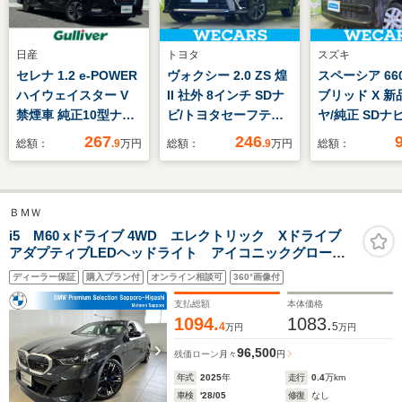
日産
トヨタ
スズキ
セレナ 1.2 e-POWER
ヴォクシー 2.0 ZS 煌
スペーシア 66
ハイウェイスター V
II 社外 8インチ SDナ
ブリッド X 新
禁煙車 純正10型ナ
ビ/トヨタセーフティ
ヤ/純正 SDナ
ビ 純正フリップダウ
センス/両側電動スラ
安全装置/両側
267
246
総額：
.9
万円
総額：
.9
万円
総額：
ンモニター 両側パワ
イドドア/車線逸脱防
ライドドア/シ
ースライドドア コー
止支援システム/ヘッ
ーター 運転席
ナーセンサー ブライ
ドランプ
モニター用カメ
ＢＭＷ
ンドスポットモニタ
LED/Bluetooth接
線逸脱防止支
ー レーダークルーズ
続/ETC/EBD付ABS/横
ム/ヘッドラン
i5 M60 xドライブ 4WD エレクトリック Xドライブ
アダプティブLEDヘッドライト アイコニックグロー
コントロール プッシ
滑り防止装置
LED/Bluetoo
インテグレイテッドアクティブステア BMWライブコク
ュスタートボタン 電
続/ETC
ディーラー保証
購入プラン付
オンライン相談可
360°画像付
ピットプロ 前後席シートヒーター 20インチアロイ
動パーキングブレーキ
弊社デモカー 認定中古車
支払総額
本体価格
1094.
1083.
4
5
万円
万円
96,500
残価ローン
月々
円
年式
2025
年
走行
0.4
万km
車検
'28/05
修復
なし