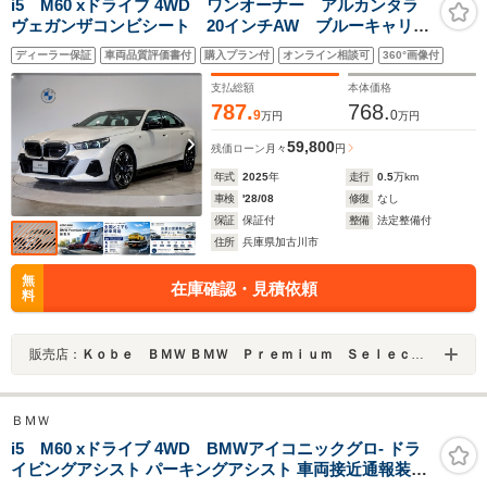
i5 M60 xドライブ 4WD ワンオーナー アルカンタラ
ヴェガンザコンビシート 20インチAW ブルーキャリパ
ー 前後シートヒーター ヘッドアップDP ハーマンカ
ディーラー保証
車両品質評価書付
購入プラン付
オンライン相談可
360°画像付
ードンサラウンド アイコニックグロー ワイヤレスチ
ャージ 全周囲カメラ
支払総額
本体価格
787.
768.
9
0
万円
万円
59,800
残価ローン
月々
円
年式
2025
年
走行
0.5
万km
車検
'28/08
修復
なし
保証
保証付
整備
法定整備付
住所
兵庫県加古川市
無
在庫確認・見積依頼
料
販売店：
Ｋｏｂｅ ＢＭＷ ＢＭＷ Ｐｒｅｍｉｕｍ Ｓｅｌｅｃｔｉｏｎ 加古川
ＢＭＷ
i5 M60 xドライブ 4WD BMWアイコニックグロ- ドラ
イビングアシスト パーキングアシスト 車両接近通報装置