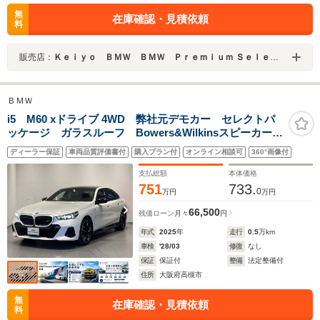
無
在庫確認・見積依頼
料
販売店：
Ｋｅｉｙｏ ＢＭＷ ＢＭＷ Ｐｒｅｍｉｕｍ Ｓｅｌｅｃｔｉｏｎ 成田／（株）モトーレンレピオ
ＢＭＷ
i5 M60 xドライブ 4WD 弊社元デモカー セレクトパ
ッケージ ガラスルーフ Bowers&Wilkinsスピーカー
ブラックルーフ カーボントリム Mスポーツサス
ディーラー保証
車両品質評価書付
購入プラン付
オンライン相談可
360°画像付
PRO ヘッドアップディスプレイ カーブドディスプレ
イ アイコニックグロー
支払総額
本体価格
751
733.
0
万円
万円
66,500
残価ローン
月々
円
年式
2025
年
走行
0.5
万km
車検
'28/03
修復
なし
保証
保証付
整備
法定整備付
住所
大阪府高槻市
無
在庫確認・見積依頼
料