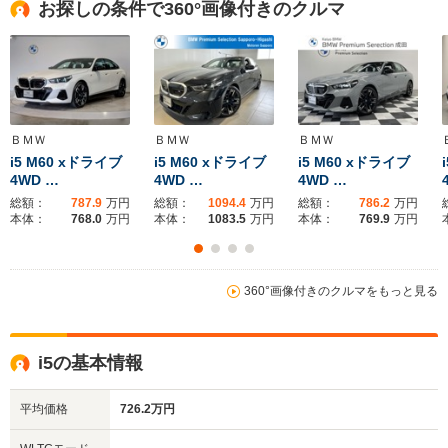
お探しの条件で360°画像付きのクルマ
ＢＭＷ
ＢＭＷ
ＢＭＷ
i5 M60 xドライブ
i5 M60 xドライブ
i5 M60 xドライブ
4WD …
4WD …
4WD …
総額：
787.9
万円
総額：
1094.4
万円
総額：
786.2
万円
本体：
768.0
万円
本体：
1083.5
万円
本体：
769.9
万円
360°画像付きのクルマをもっと見る
i5の基本情報
平均価格
726.2万円