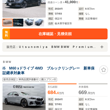
41,000
残価ローン
月々
円
年式
2024
年
走行
0.5
万km
車検
'27/03
修復
なし
保証
保証付
整備
法定整備付
住所
栃木県宇都宮市
無
在庫確認・見積依頼
料
販売店：
Ｕｔｓｕｎｏｍｉｙａ ＢＭＷ ＢＭＷ Ｐｒｅｍｉｕｍ Ｓｅｌｅｃｔｉｏｎ 宇都宮
ＢＭＷ
i5 M60 xドライブ 4WD ブルックリングレー 新車保
証継承対象車
販売店保証
車両品質評価書付
購入プラン付
支払総額
本体価格
684.
669.
6
9
万円
万円
年式
2024
年
走行
0.3
万km
車検
'27/01
修復
なし
保証
保証付
整備
法定整備無