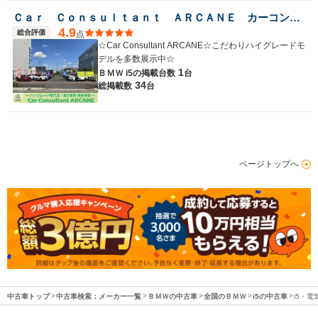
Ｃａｒ Ｃｏｎｓｕｌｔａｎｔ ＡＲＣＡＮＥ カーコンサルタントアーケイン
4.9
総合評価
点
☆Car Consultant ARCANE☆こだわりハイグレードモ
デルを多数展示中☆
1
ＢＭＷ i5の
掲載台数
台
34
総掲載数
台
ページトップへ
中古車トップ
中古車検索：メーカー一覧
ＢＭＷの中古車
全国のＢＭＷ
i5の中古車
i5・