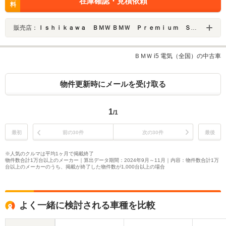
在庫確認・見積依頼
料
販売店：
Ｉｓｈｉｋａｗａ ＢＭＷ ＢＭＷ Ｐｒｅｍｉｕｍ Ｓｅｌｅｃｔｉｏｎ 金沢
ＢＭＷ i5 電気（全国）の中古車
物件更新時にメールを受け取る
1
/1
最初
前の30件
次の30件
最後
※人気のクルマは平均1ヶ月で掲載終了
物件数合計1万台以上のメーカー｜算出データ期間：2024年9月～11月｜内容：物件数合計1万
台以上のメーカーのうち、掲載が終了した物件数が1,000台以上の場合
よく一緒に検討される車種を比較