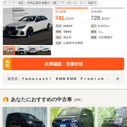
アダプティブLEDヘッドライト コーナーリングライト ハ
ディーラー保証
車両品質評価書付
購入プラン付
オンライン相談可
イビームアシスタント ハーマンカードンスピーカー
20AW 地デジテレビ
支払総額
本体価格
741.
728.
8
8
万円
万円
年式
2025
年
走行
0.5
万km
車検
'28/03
修復
なし
保証
保証付
整備
法定整備付
住所
山梨県中巨摩郡
無
在庫確認・見積依頼
料
販売店：
Ｙａｍａｎａｓｈｉ ＢＭＷ ＢＭＷ Ｐｒｅｍｉｕｍ Ｓｅｌｅｃｔｉｏｎ 山梨
あなたにおすすめの中古車
［PR］