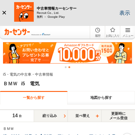
中古車情報カーセンサー
表示
Recruit Co., Ltd.
無料 － Google Play
履歴
お気に入り
メニュー
i5・電気の中古車・中古車情報
ＢＭＷ i5 電気
一覧から探す
地図から探す
更新時に
14
絞り込み
並べ替え
台
メール受信
ＢＭＷ