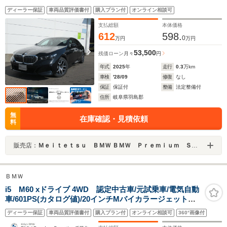
全方位カメラ/ヘッドアップディスプレイ/禁煙/デモカー
ディーラー保証
車両品質評価書付
購入プラン付
オンライン相談可
支払総額
本体価格
612
598.
0
万円
万円
53,500
残価ローン
月々
円
年式
2025
年
走行
0.3
万km
車検
'28/09
修復
なし
保証
保証付
整備
法定整備付
住所
岐阜県羽島郡
無
在庫確認・見積依頼
料
販売店：
Ｍｅｉｔｅｔｓｕ ＢＭＷ ＢＭＷ Ｐｒｅｍｉｕｍ Ｓｅｌｅｃｔｉｏｎ 岐阜
ＢＭＷ
i5 M60 xドライブ 4WD 認定中古車/元試乗車/電気自動
車/601PS(カタログ値)/20インチMバイカラージェットブ
ラックホイール/ドライビングアシストプロ/パーキングア
ディーラー保証
車両品質評価書付
購入プラン付
オンライン相談可
360°画像付
シストプロ/TVファンクション/シートヒーターF&R/アイ