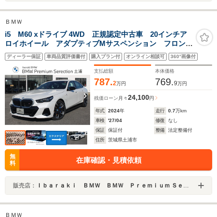
ＢＭＷ
i5 M60 xドライブ 4WD 正規認定中古車 20インチア
ロイホイール アダプティブMサスペンション フロント
シートエアコン フロント・リアシートヒーター クラ
ディーラー保証
車両品質評価書付
購入プラン付
オンライン相談可
360°画像付
フテッドガラスフィニッシュ カーボンファイバートリ
ム
支払総額
本体価格
787.
769.
2
9
万円
万円
24,100
残価ローン
月々
円
年式
2024
年
走行
0.7
万km
車検
'27/04
修復
なし
保証
保証付
整備
法定整備付
住所
茨城県土浦市
無
在庫確認・見積依頼
料
販売店：
Ｉｂａｒａｋｉ ＢＭＷ ＢＭＷ Ｐｒｅｍｉｕｍ Ｓｅｌｅｃｔｉｏｎ 土浦／（株）モトーレンレピオ
ＢＭＷ