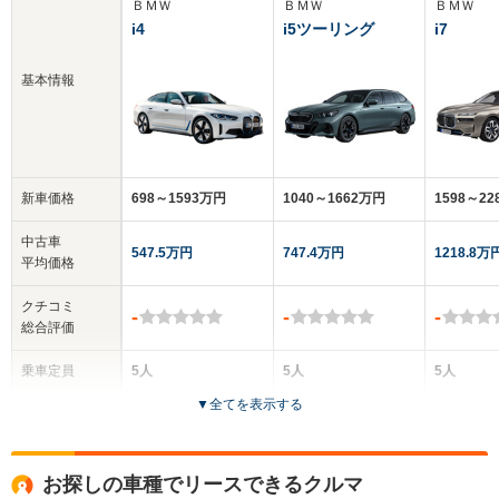
ＢＭＷ
ＢＭＷ
ＢＭＷ
i4
i5ツーリング
i7
基本情報
新車価格
698～1593万円
1040～1662万円
1598～2
中古車
547.5万円
747.4万円
1218.8万
平均価格
クチコミ
-
-
-
総合評価
乗車定員
5人
5人
5人
▼
全てを表示する
ドア数
5ドア
5ドア
4ドア
全高
全高
全
お探しの車種でリースできるクルマ
1.46m
1.51m～1.52m
1.