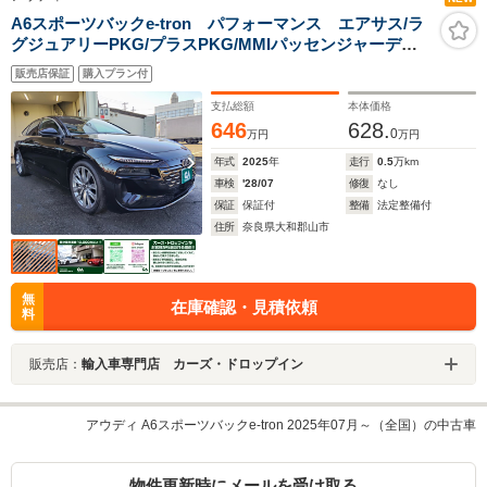
A6スポーツバックe-tron パフォーマンス エアサス/ラ
グジュアリーPKG/プラスPKG/MMIパッセンジャーディ
スプレイ/5ツインスポークエンボスデザインプラチナムグ
販売店保証
購入プラン付
レー20AW
支払総額
本体価格
646
628.
0
万円
万円
年式
2025
年
走行
0.5
万km
車検
'28/07
修復
なし
保証
保証付
整備
法定整備付
住所
奈良県大和郡山市
無
在庫確認・見積依頼
料
販売店：
輸入車専門店 カーズ・ドロップイン
アウディ A6スポーツバックe-tron 2025年07月～（全国）の中古車
物件更新時にメールを受け取る