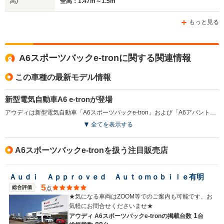
高)
全高：1.47m～1.5m
ホイールベース
ホイールベース
ホイー
-m
-m
もっと見る
A6スポーツバックe-tronに関する関連情報
WLTCモード
-
-
-
燃費
この車種の最新モデル情報
新型電気自動車A6 e-tronが登場
アウディは新型電気自動車「A6スポーツバックe-tron」および「A6アバントe-tron 」を2025年7月に発売した。新世代の電気自動車プラットフォームである「プレミアム・プラットフォーム・エレクトリック（PPE）」を採用したこの5ドアハッチバックモデルは、769kmの一充電走行距離を実現し、オプションのレンジプラスパッケージを装着すると、さらに846kmに伸長できる。Cd値0.21の空力性能を誇るこの車両は、クリーンでスポーティなデザインが特徴で、先進的なデジタルインターフェースを採用。室内は広く、運転時の視界も良好であり、快適なドライブを提供する。さらに、アウディの先進安全運転支援機能も満載し、充実した安全性を確保している。（2025.7）
排気量
-
-
-
全てを表示する
駆動方式
MR、4WD
4WD
4WD
A6スポーツバックe-tronを扱う注目販売店
Ａｕｄｉ Ａｐｐｒｏｖｅｄ Ａｕｔｏｍｏｂｉｌｅ有明
5
総合評価
点
★気になる車両はZOOM等でのご案内も可能です、お
気軽にお問合せくださいませ★
1
アウディ A6スポーツバックe-tronの
掲載台数
台