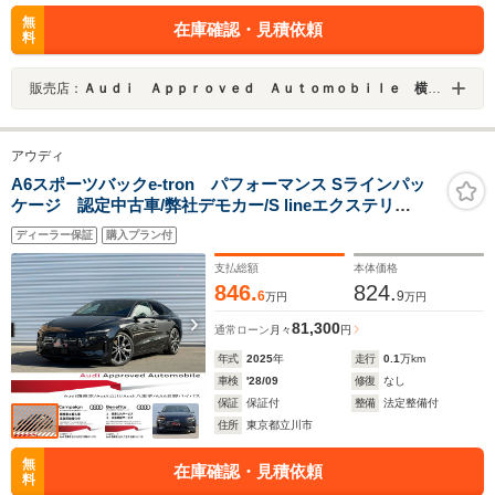
無
在庫確認・見積依頼
料
販売店：
Ａｕｄｉ Ａｐｐｒｏｖｅｄ Ａｕｔｏｍｏｂｉｌｅ 横浜青葉
アウディ
A6スポーツバックe-tron パフォーマンス Sラインパッ
ケージ 認定中古車/弊社デモカー/S lineエクステリ
ア/MMI experience pro/ラグジュアリーパッケージ/バー
ディーラー保証
購入プラン付
チャルエクステリアミラー/Audi Sport OP21AW/Bang &
Olufsenサウンドシステム/ヘッドアップディスプレイ
支払総額
本体価格
846.
824.
6
9
万円
万円
81,300
通常ローン
月々
円
年式
2025
年
走行
0.1
万km
車検
'28/09
修復
なし
保証
保証付
整備
法定整備付
住所
東京都立川市
無
在庫確認・見積依頼
料