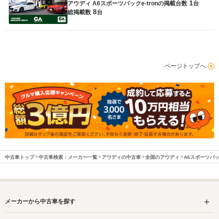
1
アウディ A6スポーツバックe-tronの
掲載台数
台
8
総掲載数
台
ページトップへ
中古車トップ
中古車検索：メーカー一覧
アウディの中古車
全国のアウディ
A6スポーツバック
メーカーから中古車を探す