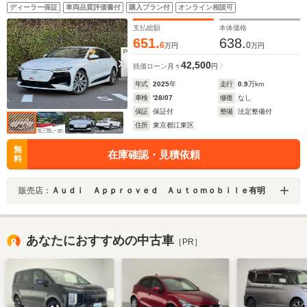
ディーラー保証
車両品質評価書付
購入プラン付
オンライン相談可
支払総額
本体価格
651.
638.
6
0
万円
万円
42,500
残価ローン
月々
円
年式
2025
年
走行
0.9
万km
車検
'28/07
修復
なし
保証
保証付
整備
法定整備付
住所
東京都江東区
無
在庫確認・見積依頼
料
販売店：
Ａｕｄｉ Ａｐｐｒｏｖｅｄ Ａｕｔｏｍｏｂｉｌｅ有明
あなたにおすすめの中古車
［PR］