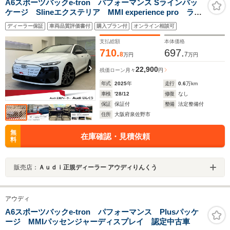
A6スポーツバックe-tron パフォーマンス Sラインパッ
ケージ Slineエクステリア MMI experience pro ラグ
ジュアリーPKG スマートパノラマサンルーフ
ディーラー保証
車両品質評価書付
購入プラン付
オンライン相談可
OP21AW ブラックスタイリングPKG Pガラス
Bang&Olufsen アンビエントライティング パッセンジ
支払総額
本体価格
ャーディスプレイ ACC
710.
697.
8
7
万円
万円
22,900
残価ローン
月々
円
年式
2025
年
走行
0.6
万km
車検
'28/12
修復
なし
保証
保証付
整備
法定整備付
住所
大阪府泉佐野市
無
在庫確認・見積依頼
料
販売店：
Ａｕｄｉ正規ディーラー アウディりんくう
アウディ
A6スポーツバックe-tron パフォーマンス Plusパッケ
ージ MMIパッセンジャーディスプレイ 認定中古車