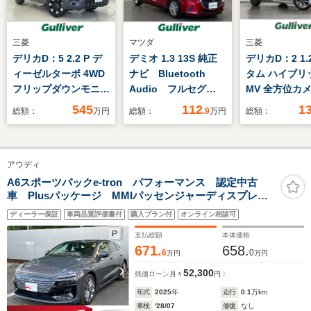
三菱
マツダ
三菱
デリカD：5 2.2 P デ
デミオ 1.3 13S 純正
デリカD：2 1.
ィーゼルターボ 4WD
ナビ Bluetooth
タム ハイブリ
フリップダウンモニタ
Audio フルセグ
MV 全方位カ
ー アルパインナビ
TV 衝突被害軽減ブ
ケージ 両側パ
545
112
1
総額：
万円
総額：
.9
万円
総額：
HDMI
レーキ ドライブレコ
ライドドア/7
AppleCarPley
ーダー クリアランス
ビ/全方位モニ
AndroidAuto
ソナー 純正エアロ
ライブレコー
アウディ
Bluetooth USB フ
スマートキー アイド
ー/ETC/シー
ルセグ バックカメ
リングストップ 前席
デュアルカメ
A6スポーツバックe-tron パフォーマンス 認定中古
車 Plusパッケージ MMIパッセンジャーディスプレ
ラ レダクル 両側パ
シートヒーター ETC
キサポート/ア
イ マトリクスLEDライト/ダイナミックターンインディ
ワスラ パドルシフト
ィブクルーズ
ディーラー保証
車両品質評価書付
購入プラン付
オンライン相談可
ケーター ウィンターパッケージ シートヒーターフロ
ール/パーキン
ント/リヤ リモートエアコンディショナープラス
支払総額
本体価格
サー/ハイビー
671.
658.
6
0
万円
万円
スト
52,300
残価ローン
月々
円
年式
2025
年
走行
0.1
万km
車検
'28/07
修復
なし