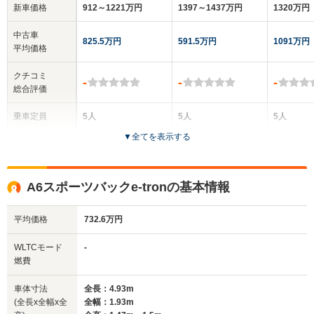
新車価格
912～1221万円
1397～1437万円
1320万円
中古車
825.5万円
591.5万円
1091万円
平均価格
クチコミ
-
-
-
総合評価
乗車定員
5人
5人
5人
▼
全てを表示する
ドア数
5ドア
5ドア
5ドア
全高
全高
全
A6スポーツバックe-tronの基本情報
1.53m
1.62m
1.
平均価格
732.6万円
全幅
全幅
全
WLTCモード
-
サイズ
1.93m
1.98m
1.
燃費
全長
全長
(全長x全幅x全高)
4.93m
4.9m
4.
車体寸法
全長：4.93m
(全長x全幅x全
全幅：1.93m