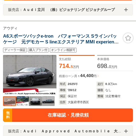
販売店：
Ａｕｄｉ立川 （株）ビジョナリング ビジョナグループ
アウディ
A6スポーツバックe-tron パフォーマンス Sラインパッ
ケージ 元デモカー S lineエクステリア MMI experience
pro ラグジュアリーパッケージ マトリクスLEDヘッドラ
ディーラー保証
購入プラン付
オンライン相談可
イト / ダイナミックターンインディケーターテクノロジー
パッケージ
支払総額
本体価格
714.
698.
5
0
万円
万円
44,400
残価ローン
月々
円
年式
2025
年
走行
0.3
万km
車検
'28/12
修復
なし
保証
保証付
整備
法定整備付
住所
大阪府堺市西区
無
在庫確認・見積依頼
料
販売店：
Ａｕｄｉ Ａｐｐｒｏｖｅｄ Ａｕｔｏｍｏｂｉｌｅ 大阪南