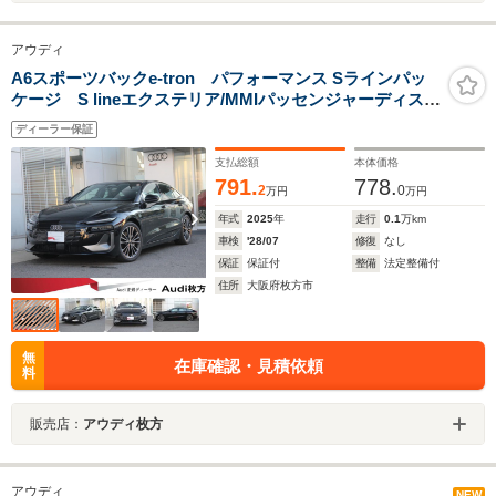
アウディ
A6スポーツバックe-tron パフォーマンス Sラインパッ
ケージ S lineエクステリア/MMIパッセンジャーディスプ
レイ
ディーラー保証
支払総額
本体価格
791.
778.
2
0
万円
万円
年式
2025
年
走行
0.1
万km
車検
'28/07
修復
なし
保証
保証付
整備
法定整備付
住所
大阪府枚方市
無
在庫確認・見積依頼
料
販売店：
アウディ枚方
アウディ
NEW