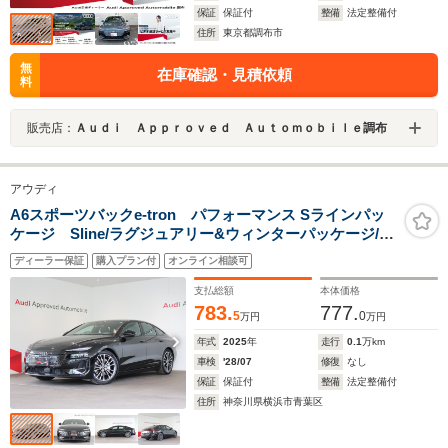
保証
保証付
整備
法定整備付
住所
東京都調布市
無
在庫確認・見積依頼
料
販売店：
Ａｕｄｉ Ａｐｐｒｏｖｅｄ Ａｕｔｏｍｏｂｉｌｅ調布
アウディ
A6スポーツバックe-tron パフォーマンス Sラインパッ
ケージ Sline/ラグジュアリー&ウィンターパッケージ/助
手席ディスプレイ/ダークAudiリングス/フラットトップ&
ディーラー保証
購入プラン付
オンライン相談可
ボトムステアリング/AudiSport20インチアルミ/マトリク
スLED
支払総額
本体価格
783.
777.
5
0
万円
万円
年式
2025
年
走行
0.1
万km
車検
'28/07
修復
なし
保証
保証付
整備
法定整備付
住所
神奈川県横浜市青葉区