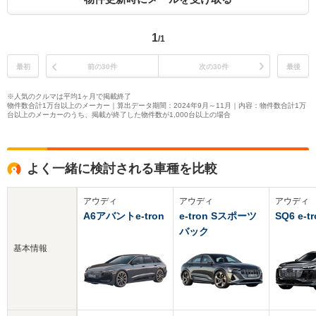
1
/1
最初
前の30件
次の30件
最後
※人気のクルマは平均1ヶ月で掲載終了
物件数合計1万台以上のメーカー｜算出データ期間：2024年9月～11月｜内容：物件数合計1万
台以上のメーカーのうち、掲載が終了した物件数が1,000台以上の場合
よく一緒に検討される車種を比較
アウディ
アウディ
アウディ
A6アバントe-tron
e-tron Sスポーツ
SQ6 e-t
バック
基本情報