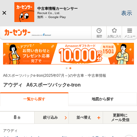
中古車情報カーセンサー
表示
Recruit Co., Ltd.
無料 － Google Play
履歴
お気に入り
メニュー
A6スポーツバックe-tron(2025年07月～)の中古車・中古車情報
アウディ A6スポーツバックe-tron
一覧から探す
地図から探す
更新時に
8
絞り込み
並べ替え
台
メール受信
アウディ