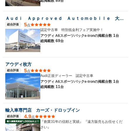
89
総掲載数
台
Ａｕｄｉ Ａｐｐｒｏｖｅｄ Ａｕｔｏｍｏｂｉｌｅ 大阪南
5
総合評価
点
認定中古車 特別低金利フェア実施中！
1
アウディ A6スポーツバックe-tronの
掲載台数
台
69
総掲載数
台
アウディ枚方
5
総合評価
点
Audi正規ディーラー 認定中古車
1
アウディ A6スポーツバックe-tronの
掲載台数
台
11
総掲載数
台
輸入車専門店 カーズ・ドロップイン
4.9
総合評価
点
『創業31年の信頼と実績』 『遠方販売もお任せくだ
さい』