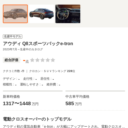
生産中モデル
アウディ Q8スポーツバックe-tron
2023年7月～生産中のカタログ
-
総合評価
点
クチコミ件数
-
件 ｜ クロカン・ＳＵＶランキング
228
位
-
-
-
デザイン :
走行性 :
居住性 :
-
-
-
積載性 :
運転しやすさ :
維持費 :
新車時価格
中古車平均価格
1317〜1448
585
万円
万円
電動クロスオーバーのトップモデル
アウディ初の電気自動車「e-tron」が大幅にアップデートされ、電動クロスオーバーラインナップの頂点に立つ「Q8」が付けられ、「Q8 スポーツバックe-tron」として発表された。一充電走行距離と急速充電性能の向上が図られるなど、利便性の向上が図られている。また、ペットボトル由来のリサイクル原料を仕様するシート素材や、自動車の混合プラスチック廃棄物を再利用したシートベルトバックルカバーの採用など、循環型社会の実現を目指した努力も行われた。グレードは、114kWhの大型バッテリーを採用する「55 e-tron quatro S line」で、WLTCモデル501kmの走行可能距離を実現している。なお、充電性能は、150kWまでの急速充電に対応された。（2023.7）