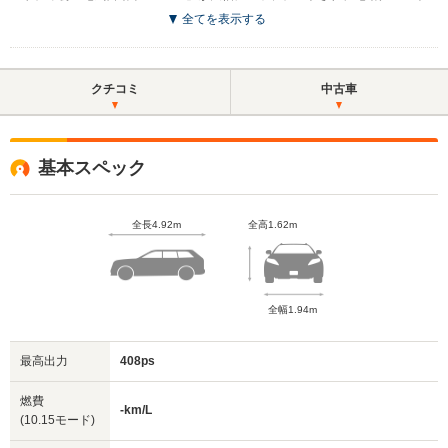
全てを表示する
クチコミ
中古車
基本スペック
全長4.92m
全高1.62m
全幅1.94m
最高出力
408ps
燃費
-km/L
(10.15モード)