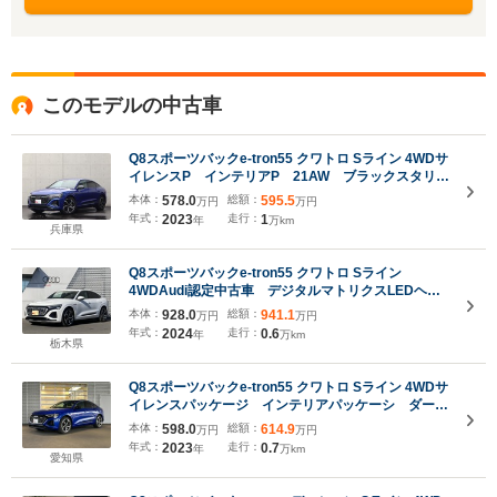
このモデルの中古車
Q8スポーツバックe-tron55 クワトロ Sライン 4WDサ
イレンスP インテリアP 21AW ブラックスタリン
グP アダプティブクルーズコントロール サイドア
本体：
578.0
総額：
595.5
万円
万円
シスト レーンキープ 全方位カメラ 前後センサ
年式：
2023
走行：
1
年
万km
ー Bluetooth接続 バーチャルコックピット マト
兵庫県
リクスLED
Q8スポーツバックe-tron55 クワトロ Sライン
4WDAudi認定中古車 デジタルマトリクスLEDヘッ
ドライト サイレンスPKG パノラマサンルーフ イ
本体：
928.0
総額：
941.1
万円
万円
ンテリアPKG 21インチAW EV 運転支援システ
年式：
2024
走行：
0.6
年
万km
ム オートクロージングドア 電動リアゲート
栃木県
Q8スポーツバックe-tron55 クワトロ Sライン 4WDサ
イレンスパッケージ インテリアパッケーシ ダーク
Audirings&ブラックスタイリングパッケージ 10ス
本体：
598.0
総額：
614.9
万円
万円
ポークローターデザイン アンスラサイトブラック
年式：
2023
走行：
0.7
年
万km
ポリッシュト
愛知県