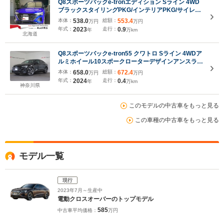
Q8スポーツバックe-tronエディション Sライン 4WD
ブラックスタイリングPKG/インテリアPKG/サイレン
スPKG アルミホイール10スポークローターデザイ
本体：
538.0
総額：
553.4
万円
万円
ン9.5J×21/TVチューナー/ステアリングホイール3スポ
年式：
2023
走行：
0.9
年
万km
ークレザーマルチファンクションパドルシフト
北海道
Q8スポーツバックe-tron55 クワトロ Sライン 4WDア
ルミホイール10スポークローターデザインアンスラサ
イトブラックポリッシュト ダークAudirings&ブラ
本体：
658.0
総額：
672.4
万円
万円
ックスタイリングパッケージ サイレンスパッケー
年式：
2024
走行：
0.4
年
万km
ジ インテリアパッケージ
神奈川県
このモデルの中古車をもっと見る
この車種の中古車をもっと見る
モデル一覧
現行
2023年7月～生産中
電動クロスオーバーのトップモデル
585
中古車平均価格：
万円