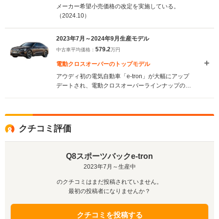
メーカー希望小売価格の改定を実施している。
（2024.10）
2023年7月～2024年9月生産モデル
579.2
中古車平均価格：
万円
電動クロスオーバーのトップモデル
アウディ初の電気自動車「e-tron」が大幅にアップ
デートされ、電動クロスオーバーラインナップの頂
点に立つ「Q8」が付けられ、「Q8 スポーツバック
e-tron」として発表された。一充電走行距離と急速
充電性能の向上が図られるなど、利便性の向上が図
られている。また、ペットボトル由来のリサイクル
クチコミ評価
原料を仕様するシート素材や、自動車の混合プラス
チック廃棄物を再利用したシートベルトバックルカ
バーの採用など、循環型社会の実現を目指した努力
Q8スポーツバックe-tron
も行われた。グレードは、114kWhの大型バッテリ
2023年7月～生産中
ーを採用する「55 e-tron quatro S line」で、WLTC
モデル501kmの走行可能距離を実現している。な
のクチコミはまだ投稿されていません。
お、充電性能は、150kWまでの急速充電に対応され
最初の投稿者になりませんか？
た。（2023.7）
クチコミを投稿する