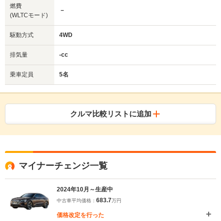
燃費
－
(WLTCモード)
駆動方式
4WD
排気量
-cc
乗車定員
5名
クルマ比較リストに追加
マイナーチェンジ一覧
2024年10月～生産中
683.7
中古車平均価格：
万円
価格改定を行った