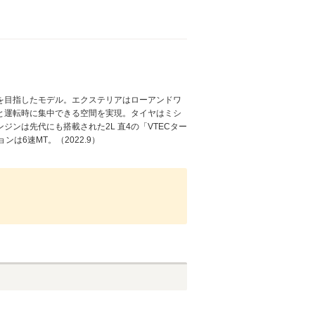
を目指したモデル。エクステリアはローアンドワ
と運転時に集中できる空間を実現。タイヤはミシ
ンは先代にも搭載された2L 直4の「VTECター
は6速MT。（2022.9）