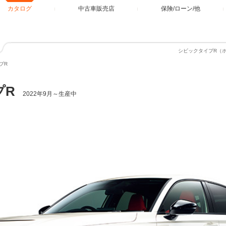
カタログ
中古車販売店
保険/ローン/他
シビックタイプR（
プR
プR
2022年9月～生産中