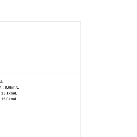
/L
：8.6km/L
3.1km/L
5.0km/L
c