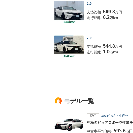
2.0
569.8
支払総額
万円
0.2
走行距離
万km
2.0
544.8
支払総額
万円
1.0
走行距離
万km
モデル一覧
現行
2022年9月～生産中
究極のピュアスポーツ性能を
593.6
中古車平均価格
万円