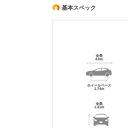
基本スペック
全長
4.6m
ホイールベース
2.74m
全高
1.41m