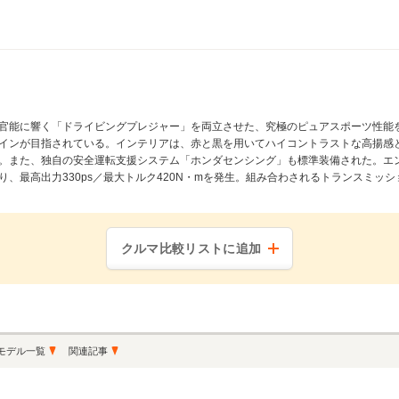
官能に響く「ドライビングプレジャー」を両立させた、究極のピュアスポーツ性能
インが目指されている。インテリアは、赤と黒を用いてハイコントラストな高揚感
また、独自の安全運転支援システム「ホンダセンシング」も標準装備された。エンジ
最高出力330ps／最大トルク420N・mを発生。組み合わされるトランスミッション
クルマ比較リストに追加
モデル一覧
関連記事