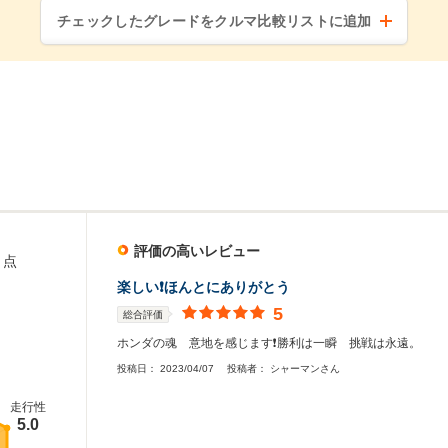
チェックしたグレードをクルマ比較リストに追加
評価の高いレビュー
点
楽しい❗️ほんとにありがとう
5
総合評価
ホンダの魂 意地を感じます❗️勝利は一瞬 挑戦は永遠。
投稿日：
2023/04/07
投稿者：
シャーマンさん
走行性
5.0