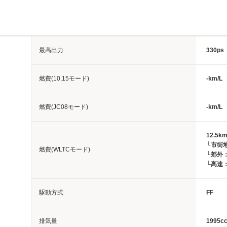
最高出力
330ps
燃費(10.15モード)
-km/L
燃費(JC08モード)
-km/L
12.5km
└市街地
燃費(WLTCモード)
└郊外：1
└高速：1
駆動方式
FF
排気量
1995c