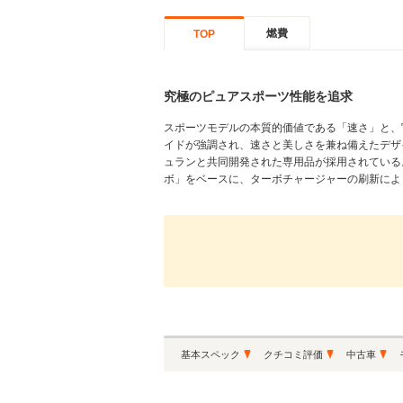
燃費
TOP
究極のピュアスポーツ性能を追求
スポーツモデルの本質的価値である「速さ」と、
イドが強調され、速さと美しさを兼ね備えたデザ
ュランと共同開発された専用品が採用されている。
ボ」をベースに、ターボチャージャーの刷新により、
基本スペック
クチコミ評価
中古車