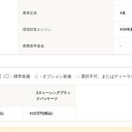
乗車定員
4名
環境対策エンジン
H30
燃費基準達成
-
目
（◯：標準装備 △：オプション装備 -：選択不可、またはディーラ
2.0 レーシングブラッ
クパッケージ
込)
618万円(税込)