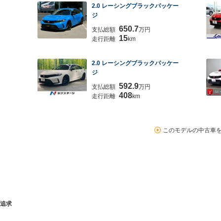
2.0 レーシングブラックパッケー
ジ
650.7
支払総額
万円
15
走行距離
km
2.0 レーシングブラックパッケー
ジ
592.9
支払総額
万円
408
走行距離
km
このモデルの中古車
追求