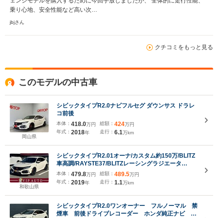
ェンジモデルを購入するために今回手放しましたが、 全体的に走行性能、
乗り心地、安全性能など高い次…
jbjさん
クチコミをもっと見る
このモデルの中古車
シビックタイプR2.0ナビフルセグ ダウンサス ドラレ
コ前後
本体：
418.0
総額：
424
万円
万円
年式：
2018
走行：
6.1
年
万km
岡山県
シビックタイプR2.01オーナ/カスタム約150万/BLITZ
車高調/RAYSTE37/BLITZレーシングラジエータ
ー/Spoonローテンプサーモ/HKS(マフラー・エアイン
本体：
479.8
総額：
489.5
万円
万円
テークフルキット・RタイプICキット・ICパイピング
年式：
2019
走行：
1.1
年
万km
キット)/社外ブレーキローター
和歌山県
シビックタイプR2.0ワンオーナー フルノーマル 禁
煙車 前後ドライブレコーダー ホンダ純正ナビ フ