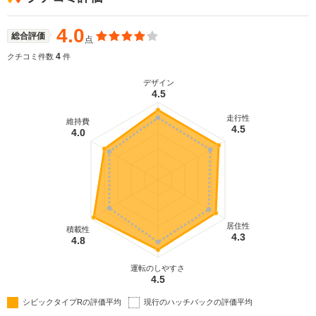
R専用の2L・VTECターボ。組み合わされる6速MTの
ローレシオ化や、軽量シングルマスフライホイール
の採用により、加速性能が向上。また、減速操作に
4.0
総合評価
点
合わせてエンジンの回転数が自動で調整されるレブ
マッチシステムもホンダ車で初採用された。走行シ
4
クチコミ件数
件
ーンに応じた3つのドライブモードにより、シーンに
応じた高いパフォーマンスが実現された（2017.9）
デザイン
4.5
走行性
維持費
4.5
4.0
居住性
積載性
4.3
4.8
運転のしやすさ
4.5
シビックタイプRの評価平均
現行のハッチバックの評価平均