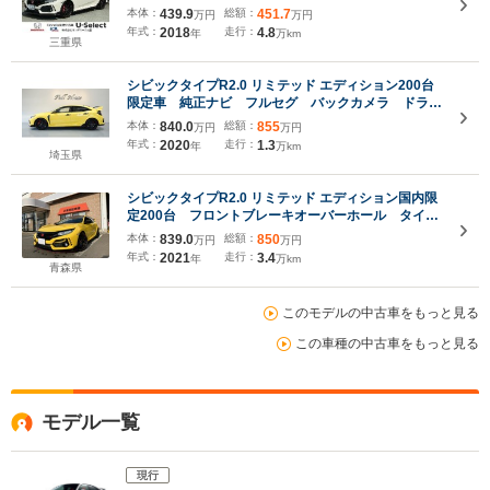
ルセグTV Bluetooth バックカメラ ETC LEDヘ
本体：
439.9
総額：
451.7
万円
万円
ッドライト クルーズコントロール 盗難防止装置
年式：
2018
走行：
4.8
年
万km
三重県
シビックタイプR2.0 リミテッド エディション200台
限定車 純正ナビ フルセグ バックカメラ ドラレ
コ前後 ブレンボ レーンアシスト ホンダセンシン
本体：
840.0
総額：
855
万円
万円
グ 無限ドアノブプロテクト クルコン
年式：
2020
走行：
1.3
年
万km
埼玉県
シビックタイプR2.0 リミテッド エディション国内限
定200台 フロントブレーキオーバーホール タイヤ
新品 専用ホイール&セッティング 軽量化 サンラ
本体：
839.0
総額：
850
万円
万円
イトイエロー2
年式：
2021
走行：
3.4
年
万km
青森県
このモデルの中古車をもっと見る
この車種の中古車をもっと見る
モデル一覧
現行