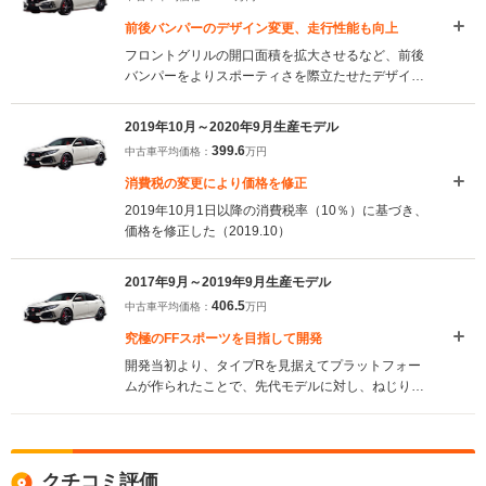
前後バンパーのデザイン変更、走行性能も向上
フロントグリルの開口面積を拡大させるなど、前後
バンパーをよりスポーティさを際立たせたデザイン
に変更。エンジンの冷却性能の向上やサスペンショ
ンのアップデートなど、サーキット走行性能の追及
2019年10月～2020年9月生産モデル
も図られた。室内では、ステアリングの表皮にアル
399.6
中古車平均価格：
万円
カンターラを採用するなど、車両との一体感の進化
が図られた。（2020.10）
消費税の変更により価格を修正
2019年10月1日以降の消費税率（10％）に基づき、
価格を修正した（2019.10）
2017年9月～2019年9月生産モデル
406.5
中古車平均価格：
万円
究極のFFスポーツを目指して開発
開発当初より、タイプRを見据えてプラットフォー
ムが作られたことで、先代モデルに対し、ねじり剛
性が約38％向上。約16kgのボディ軽量化や、低重心
化、ホイールベースとトレッドの拡大などにより、
優れた走行安定性が追求された。エンジンは最高出
力320ps／最大トルク400N・mを発生する、タイプ
クチコミ評価