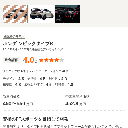
生産終了モデル
ホンダ シビックタイプR
2017年9月～2022年8月生産モデルのカタログ
4.0
総合評価
点
クチコミ件数
4
件 ｜ ハッチバックランキング
49
位
4.5
4.5
4.3
デザイン :
走行性 :
居住性 :
4.8
4.5
4.0
積載性 :
運転しやすさ :
維持費 :
新車時価格
中古車平均価格
450〜550
452.8
万円
万円
究極のFFスポーツを目指して開発
開発当初より、タイプRを見据えてプラットフォームが作られたことで、先代モデルに対し、ねじり剛性が約38％向上。約16kgのボディ軽量化や、低重心化、ホイールベースとトレッドの拡大などにより、優れた走行安定性が追求された。エンジンは最高出力320ps／最大トルク400N・mを発生する、タイプR専用の2L・VTECターボ。組み合わされる6速MTのローレシオ化や、軽量シングルマスフライホイールの採用により、加速性能が向上。また、減速操作に合わせてエンジンの回転数が自動で調整されるレブマッチシステムもホンダ車で初採用された。走行シーンに応じた3つのドライブモードにより、シーンに応じた高いパフォーマンスが実現された（2017.9）