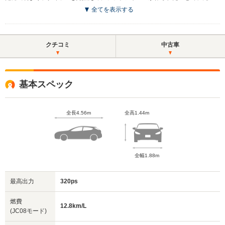
全てを表示する
クチコミ
中古車
基本スペック
全長4.56m
全高1.44m
全幅1.88m
最高出力
320ps
燃費
12.8km/L
(JC08モード)