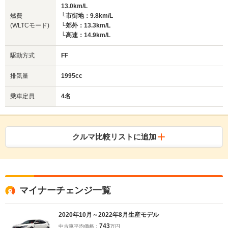
13.0km/L
燃費
└市街地：9.8km/L
(WLTCモード)
└郊外：13.3km/L
└高速：14.9km/L
駆動方式
FF
排気量
1995cc
乗車定員
4名
クルマ比較リストに追加
マイナーチェンジ一覧
2020年10月～2022年8月生産モデル
743
中古車平均価格：
万円