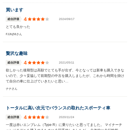
買います
4
総合評価
2024/09/17
とても良かった
FJJhj58さん
贅沢な趣味
4
総合評価
2021/05/11
欲しかった後期型は高額でとても手が出ず、今となっては新車も購入できな
いので、少々妥協して前期型の中古を購入しましたが、これから時間を掛け
て自分の車に仕上げていきたいと思い…
ナナさん
トータルに高い次元でバランスの取れたスポーティ車
4
総合評価
2020/11/24
一度は赤いエンブレム（Type R）に乗りたいと思ってました。 マイナーチ