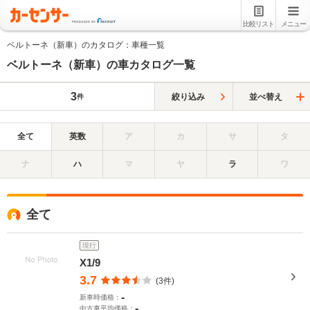
比較リスト
メニュー
ベルトーネ（新車）のカタログ：車種一覧
ベルトーネ（新車）の車カタログ一覧
3
絞り込み
並べ替え
件
全て
英数
ア
カ
サ
タ
ナ
ハ
マ
ヤ
ラ
ワ
全て
現行
X1/9
3.7
(3件)
-
新車時価格：
-
中古車平均価格：