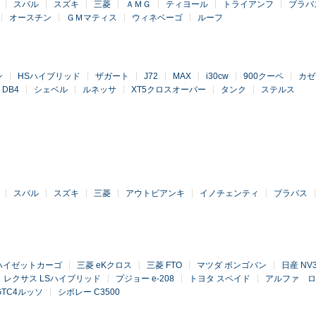
スバル
スズキ
三菱
ＡＭＧ
ティヨール
トライアンフ
ブラバ
オースチン
ＧＭマティス
ウィネベーゴ
ルーフ
ン
HSハイブリッド
ザガート
J72
MAX
i30cw
900クーペ
カゼ
DB4
シェベル
ルネッサ
XT5クロスオーバー
タンク
ステルス
スバル
スズキ
三菱
アウトビアンキ
イノチェンティ
ブラバス
ハイゼットカーゴ
三菱 eKクロス
三菱 FTO
マツダ ボンゴバン
日産 N
レクサス LSハイブリッド
プジョー e-208
トヨタ スペイド
アルファ ロ
GTC4ルッソ
シボレー C3500