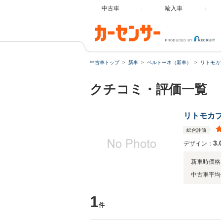
中古車
輸入車
中古車トップ
新車
ベルトーネ（新車）
リトモカ
クチコミ・評価一覧
リトモカ
総合評価
3.
デザイン：
新車時価格
中古車平均
1
件