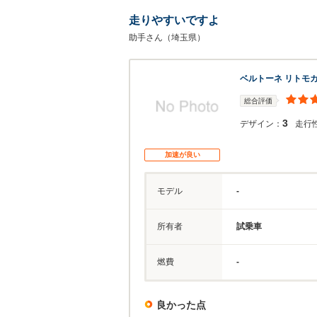
走りやすいですよ
助手さん（埼玉県）
ベルトーネ リトモ
総合評価
3
デザイン：
走行
加速が良い
モデル
-
所有者
試乗車
燃費
-
良かった点