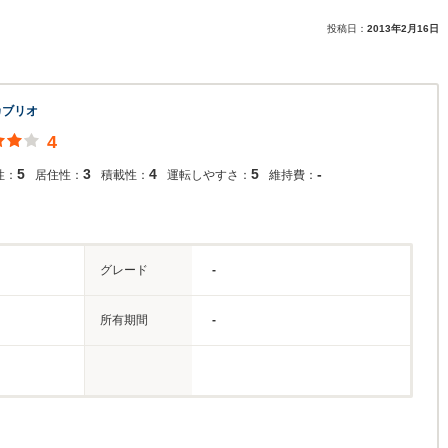
投稿日：
2013年2月16日
カブリオ
4
5
3
4
5
-
性：
居住性：
積載性：
運転しやすさ：
維持費：
グレード
-
所有期間
-