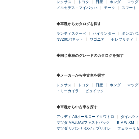
レクサス
トヨタ
日産
ホンダ
マツダ
メルセデス・マイバッハ
モーク
スマート
◆車種からカタログを探す
ランティスクーペ
ハイランダー
ボンゴバ
NV200バネット
ワゴニア
セレブリティ
◆同じ車種のグレードのカタログを探す
◆メーカーから中古車を探す
レクサス
トヨタ
日産
ホンダ
マツダ
トミーカイラ
ビュイック
◆車種から中古車を探す
アウディ A6オールロードクワトロ
ダイハツ 
マツダ MAZDA3ファストバック
ＢＭＷ XM
マツダ サバンナRX-7カブリオレ
フェラーリ 