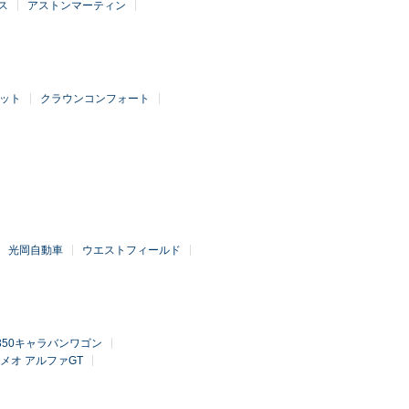
ス
アストンマーティン
ット
クラウンコンフォート
光岡自動車
ウエストフィールド
V350キャラバンワゴン
メオ アルファGT