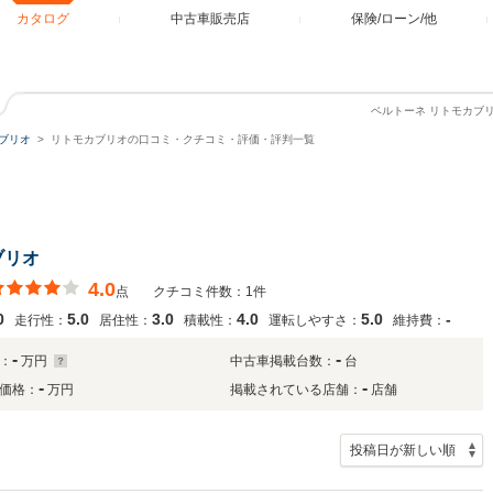
カタログ
中古車販売店
保険/ローン/他
ベルトーネ リトモカブ
ブリオ
リトモカブリオの口コミ・クチコミ・評価・評判一覧
ブリオ
4.0
点
クチコミ件数：1件
0
5.0
3.0
4.0
5.0
-
走行性：
居住性：
積載性：
運転しやすさ：
維持費：
-
-
：
万円
中古車掲載台数：
台
-
-
価格：
万円
掲載されている店舗：
店舗