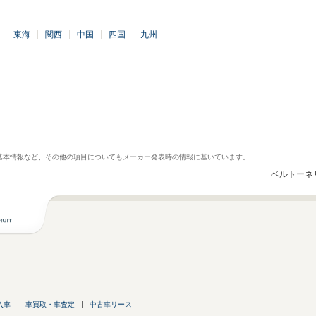
東海
関西
中国
四国
九州
基本情報など、その他の項目についてもメーカー発表時の情報に基いています。
ベルトーネ
入車
車買取・車査定
中古車リース