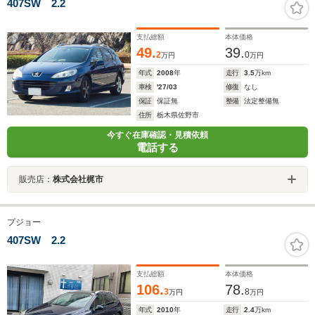
407SW 2.2
支払総額
本体価格
49.
39.
2
0
万円
万円
年式
2008
年
走行
3.5
万km
車検
'27/03
修復
なし
保証
保証無
整備
法定整備無
住所
栃木県佐野市
今すぐ在庫確認・見積依頼
電話する
販売店：
株式会社梶市
プジョー
407SW 2.2
支払総額
本体価格
106.
78.
3
8
万円
万円
年式
2010
年
走行
2.4
万km