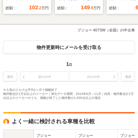
ター/ETC/クルコン/純
テム/シート ハーフレ
置/シートヒー
102
149
総額：
.2
万円
総額：
.9
万円
総額：
正アルミ/CD・DVD再
ザー/ヘッドランプ
転席/マルチア
生/両側電動スライド
LED/USBジャッ
ドモニター/ヘ
ドア/LED
ク/EBD付ABS/アイド
ンプ HID/Blue
プジョー 407SW（全国）の中古車
リングストップ/クル
接続/ETC/EBD
ーズコントロール/バ
横滑り防止装置
ックモニター/禁煙車
ドリングスト
物件更新時にメールを受け取る
1
/1
最初
前の30件
次の30件
最後
※人気のクルマは平均1ヶ月で掲載終了
物件数合計1万台以上のメーカー｜算出データ期間：2024年9月～11月｜内容：物件数合計1万
台以上のメーカーのうち、掲載が終了した物件数が1,000台以上の場合
よく一緒に検討される車種を比較
プジョー
プジョー
プジョー