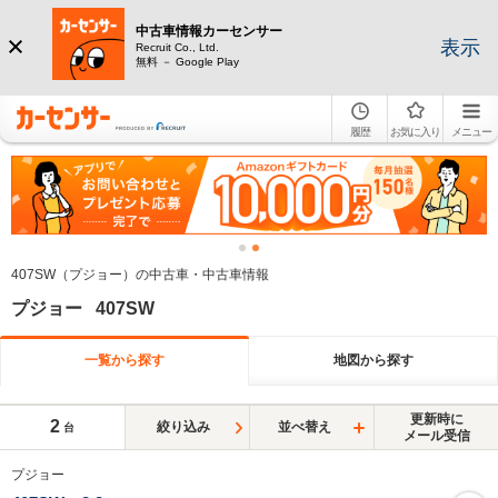
中古車情報カーセンサー
表示
Recruit Co., Ltd.
無料 － Google Play
履歴
お気に入り
メニュー
407SW（プジョー）の中古車・中古車情報
プジョー 407SW
一覧から探す
地図から探す
更新時に
2
絞り込み
並べ替え
台
メール受信
プジョー