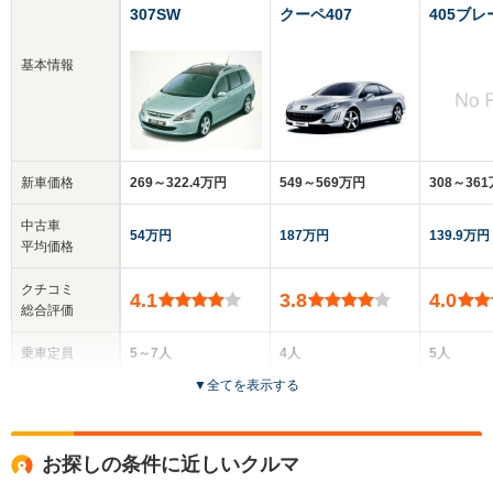
307SW
クーペ407
405ブレ
基本情報
新車価格
269～322.4万円
549～569万円
308～36
中古車
54万円
187万円
139.9万円
平均価格
クチコミ
4.1
3.8
4.0
総合評価
乗車定員
5～7人
4人
5人
▼
全てを表示する
ドア数
5ドア
2ドア
5ドア
全高
全高
全
お探しの条件に近しいクルマ
1.59m
1.41m
1.