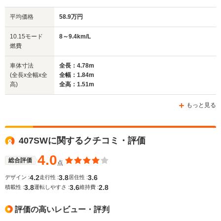
平均価格
58.9万円
10.15モード
8～9.4km/L
燃費
車体寸法
全長：4.78m
(全長x全幅x全
全幅：1.84m
高)
全高：1.51m
もっと見る
407SWに関するクチコミ・評価
4.0
総合評価
点
4.2
3.8
3.6
デザイン :
走行性 :
居住性 :
3.8
3.6
2.8
積載性 :
運転しやすさ :
維持費 :
評価の高いレビュー・評判