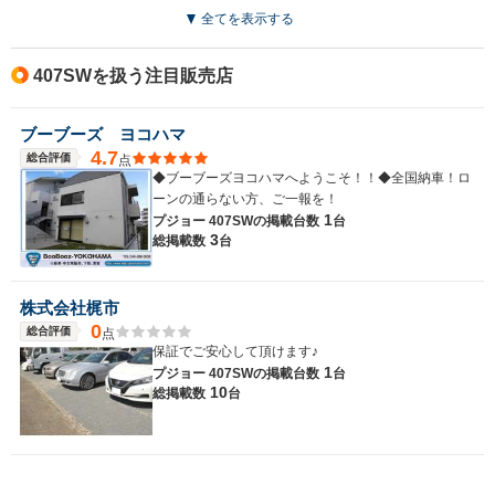
全てを表示する
407SWを扱う注目販売店
ブーブーズ ヨコハマ
4.7
総合評価
点
◆ブーブーズヨコハマへようこそ！！◆全国納車！ロ
ーンの通らない方、ご一報を！
1
プジョー 407SWの
掲載台数
台
3
総掲載数
台
株式会社梶市
0
総合評価
点
保証でご安心して頂けます♪
1
プジョー 407SWの
掲載台数
台
10
総掲載数
台