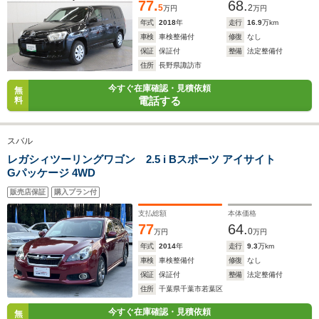
77.
68.
5
2
万円
万円
年式
2018
年
走行
16.9
万km
車検
車検整備付
修復
なし
保証
保証付
整備
法定整備付
住所
長野県諏訪市
今すぐ在庫確認・見積依頼
無
電話する
料
スバル
レガシィツーリングワゴン 2.5 i Bスポーツ アイサイト
Gパッケージ 4WD
販売店保証
購入プラン付
支払総額
本体価格
77
64.
0
万円
万円
年式
2014
年
走行
9.3
万km
車検
車検整備付
修復
なし
保証
保証付
整備
法定整備付
住所
千葉県千葉市若葉区
今すぐ在庫確認・見積依頼
無