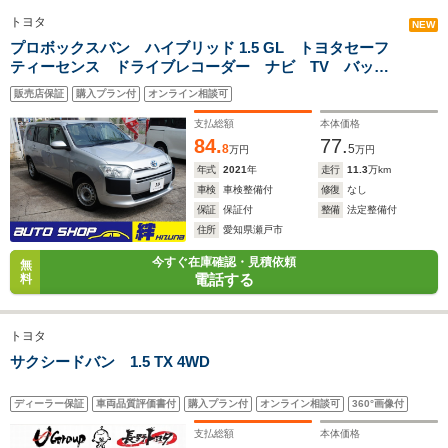
トヨタ
NEW
プロボックスバン ハイブリッド 1.5 GL トヨタセーフ
全幅
全幅
全
ティーセンス ドライブレコーダー ナビ TV バック
サイズ
1.76m
1.87m
1.
全長
全長
カメラ ETC DVD再生 Bluetooth接続 パワーウイン
(全長x全幅x全高)
4.42m
4.82m
4
販売店保証
購入プラン付
オンライン相談可
ドウ 保証1年付き
支払総額
本体価格
84.
77.
8
5
万円
万円
年式
2021
年
走行
11.3
万km
ホイールベース
ホイールベース
ホイー
-m
-m
車検
車検整備付
修復
なし
保証
保証付
整備
法定整備付
住所
愛知県瀬戸市
今すぐ在庫確認・見積依頼
無
電話する
料
WLTCモード
-
-
-
燃費
トヨタ
サクシードバン 1.5 TX 4WD
排気量
1587～1997cc
2946cc
1904～19
ディーラー保証
車両品質評価書付
購入プラン付
オンライン相談可
360°画像付
駆動方式
FF
FF
FF
支払総額
本体価格