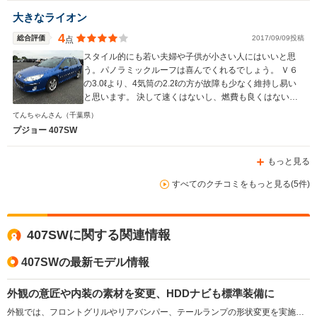
大きなライオン
4
総合評価
2017/09/09投稿
点
スタイル的にも若い夫婦や子供が小さい人にはいいと思
う。パノラミックルーフは喜んでくれるでしょう。 Ｖ６
の3.0ℓより、4気筒の2.2ℓの方が故障も少なく維持し易い
と思います。 決して速くはないし、燃費も良くはない。
でもプジョーという名前の響きと、ちょっとおしゃれな感
てんちゃんさん
（千葉県）
覚が所有感を満足してくれます。
プジョー 407SW
もっと見る
すべてのクチコミをもっと見る(5件)
407SWに関する関連情報
407SWの最新モデル情報
外観の意匠や内装の素材を変更、HDDナビも標準装備に
外観では、フロントグリルやリアバンパー、テールランプの形状変更を実施。内装はセンターコンソールやドアトリムの素材が変更され、全モデル、3色のレザーシートを設定。HDDナビやフロント＆バックソナーが標準装備となった。（2009.2）