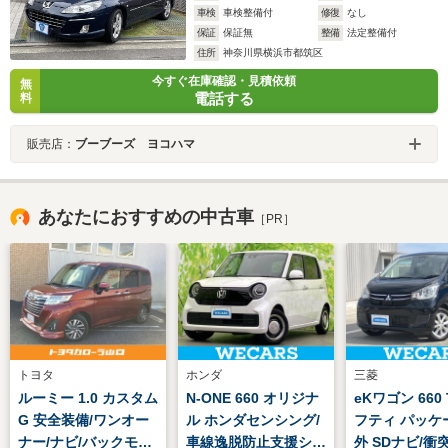
車検
車検整備付
修復
なし
保証
保証無
整備
法定整備付
住所
神奈川県横浜市都筑区
今すぐ在庫確認・見積依頼
無
電話する
料
販売店：
ブーブーズ ヨコハマ
あなたにおすすめの中古車
［PR］
トヨタ
ホンダ
三菱
ルーミー 1.0 カスタム
N-ONE 660 オリジナ
eKワゴン 660
G 安全装備/ワンオー
ル ホンダセンシング/
フティ パッケ
ナー/ナビ/バックモニ
車線逸脱防止支援シス
外 SDナビ/衝