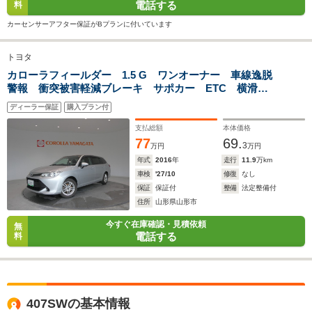
電話する
料
カーセンサーアフター保証がBプランに付いています
トヨタ
カローラフィールダー 1.5 G ワンオーナー 車線逸脱
警報 衝突被害軽減ブレーキ サポカー ETC 横滑り
防止装置 CD
ディーラー保証
購入プラン付
支払総額
本体価格
77
69.
3
万円
万円
年式
2016
年
走行
11.9
万km
車検
'27/10
修復
なし
保証
保証付
整備
法定整備付
住所
山形県山形市
今すぐ在庫確認・見積依頼
無
電話する
料
407SWの基本情報