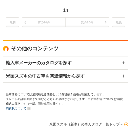
1
/1
最初
前の20件
次の20件
最後
その他のコンテンツ
輸入車メーカーのカタログを探す
米国スズキの中古車を関連情報から探す
新車価格については消費税込み価格と、消費税抜き価格が混在しています。
グレードの詳細画面まで進むとどちらの価格かがわかります。中古車相場については消費
税込み価格です（一部、福祉車両を除く）。
消費税について
米国スズキ（新車）の車カタログ一覧トップへ