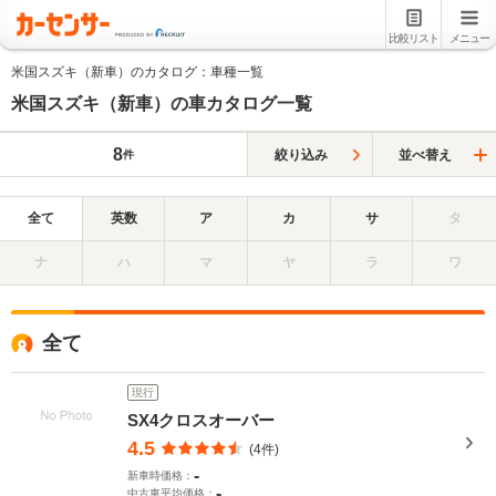
比較リスト
メニュー
米国スズキ（新車）のカタログ：車種一覧
米国スズキ（新車）の車カタログ一覧
8
絞り込み
並べ替え
件
全て
英数
ア
カ
サ
タ
ナ
ハ
マ
ヤ
ラ
ワ
全て
現行
SX4クロスオーバー
4.5
(4件)
-
新車時価格：
-
中古車平均価格：