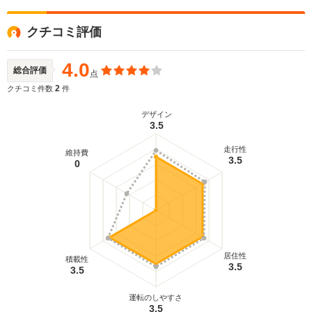
クチコミ評価
4.0
総合評価
点
2
クチコミ件数
件
デザイン
3.5
走行性
維持費
3.5
0
居住性
積載性
3.5
3.5
運転のしやすさ
3.5