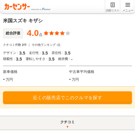
比較リスト
メニュー
米国スズキ キザシ
4.0
総合評価
点
クチコミ件数
2
件 ｜ その他ランキング
-
位
3.5
3.5
3.5
デザイン :
走行性 :
居住性 :
3.5
3.5
-
積載性 :
運転しやすさ :
維持費 :
新車価格
中古車平均価格
-
-
万円
万円
近くの販売店でこのクルマを探す
クチコミ