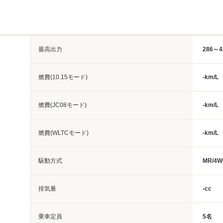
最高出力
286～4
燃費(10.15モード)
-km/L
燃費(JC08モード)
-km/L
燃費(WLTCモード)
-km/L
駆動方式
MR/4W
排気量
-cc
乗車定員
5名