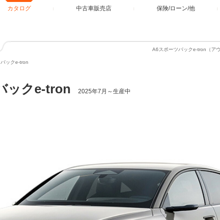
カタログ
中古車販売店
保険/ローン/他
A6スポーツバックe-tron
ックe-tron
ックe-tron
2025年7月～生産中