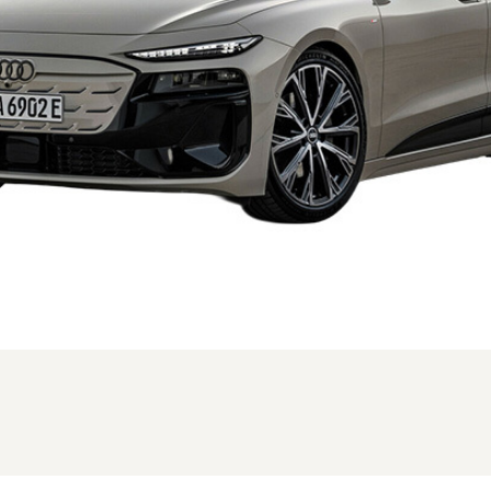
新型時のフロント。写真は本国仕様の為、一部異なる場合があります (1/3枚)