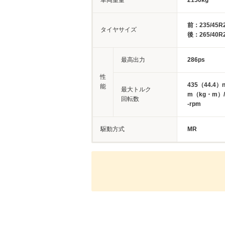
車両重量
2150kg
前：235/45R
タイヤサイズ
後：265/40R
最高出力
286ps
性
435（44.4）
能
最大トルク
m（kg・m）/
回転数
-rpm
駆動方式
MR