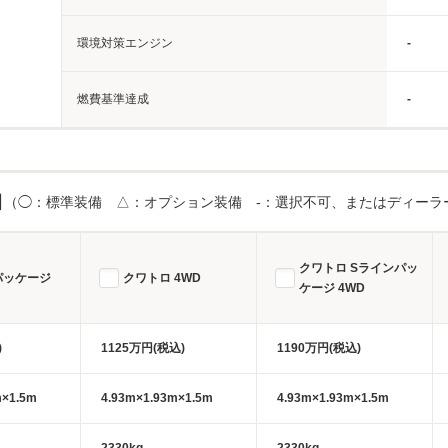
環境対策エンジン
-
燃費基準達成
-
目
（◯：標準装備 △：オプション装備 -：選択不可、またはディーラ
クワトロ Sラインパッ
パッケージ
クワトロ 4WD
ケージ 4WD
)
1125万円(税込)
1190万円(税込)
m×1.5m
4.93m×1.93m×1.5m
4.93m×1.93m×1.5m