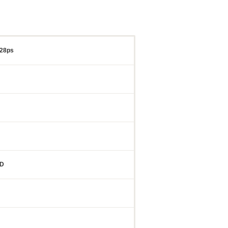
28ps
D