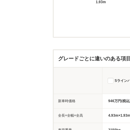
1.93m
グレードごとに違いのある項
Sライン
新車時価格
946万円(税込
全長×全幅×全高
4.93m×1.93