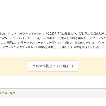
ron」および「A6アバントe-tron 」を2025年7月に発売した。新世代の電気
この5ドアハッチバックモデルは、769kmの一充電走行距離を実現し、オプショ
能を誇るこの車両は、クリーンでスポーティなデザインが特徴で、先進的なデジタルイ
アウディの先進安全運転支援機能も満載し、充実した安全性を確保している。（202
クルマ比較リストに追加
モデル一覧