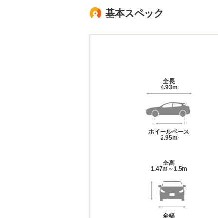
基本スペック
全長
4.93m
ホイールベース
2.95m
全高
1.47m～1.5m
全幅