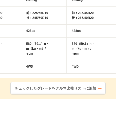
2330kg
2330kg
20
前：225/55R19
前：235/45R20
20
後：245/50R19
後：265/40R20
428ps
428ps
n・
580（59.1）n・
580（59.1）n・
m（kg・m）/
m（kg・m）/
-rpm
-rpm
4WD
4WD
チェックしたグレードをクルマ比較リストに追加