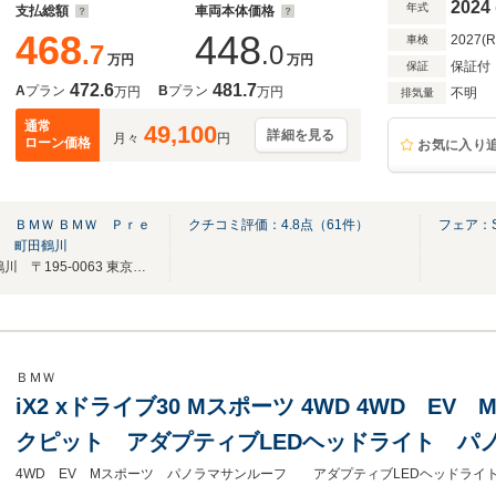
無制限
2024
年式
支払総額
車両本体価格
468
448
2027(
車検
.7
.0
万円
万円
保証付
保証
472.6
481.7
A
プラン
B
プラン
万円
万円
不明
排気量
通常
49,100
詳細を見る
月々
円
ローン価格
お気に入り
 ＢＭＷ ＢＭＷ Ｐｒｅ
クチコミ評価：
4.8
点（
61
件）
フェア：SU
ｎ 町田鶴川
BMW Premium Selection町田鶴川 〒195-0063 東京都町田市野津田町2413-6
ＢＭＷ
iX2 xドライブ30 Mスポーツ 4WD 4WD E
クピット アダプティブLEDヘッドライト パ
トヒーター ステアヒーター 20インチアロイ
4WD EV Mスポーツ パノラマサンルーフ アダプティブLEDヘッドライ