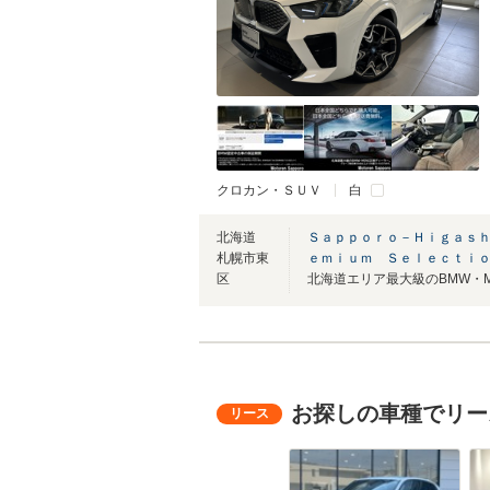
クロカン・ＳＵＶ
白
北海道
Ｓａｐｐｏｒｏ－Ｈｉｇａｓｈ
札幌市東
ｅｍｉｕｍ Ｓｅｌｅｃｔｉ
区
お探しの車種でリー