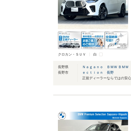
クロカン・ＳＵＶ
白
長野県
Ｎａｇａｎｏ ＢＭＷ ＢＭＷ
長野市
ｅｃｔｉｏｎ 長野