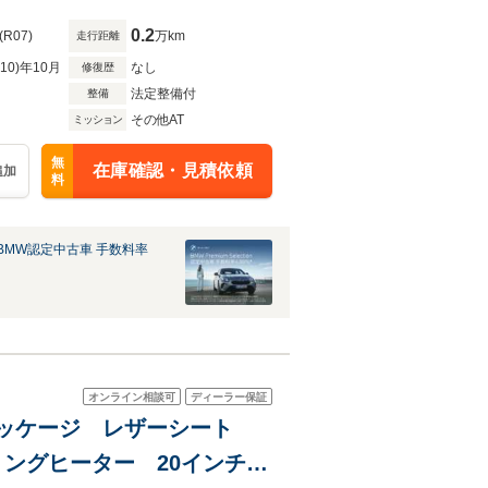
0.2
(R07)
万km
走行距離
R10)年10月
なし
修復歴
法定整備付
整備
その他AT
ミッション
無
在庫確認・見積依頼
追加
料
BMW認定中古車 手数料率
オンライン相談可
ディーラー保証
インパッケージ レザーシート
リングヒーター 20インチア