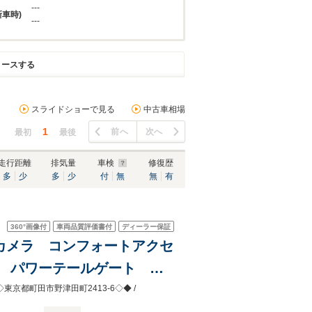
---
新車時)
---
リースする
スライドショーで見る
中古車相場
1
前へ
次へ
最初
最後
走行距離
排気量
車検
修復歴
多
少
多
少
付
無
無
有
360°
画像付
車両品質評価書付
ディーラー保証
60度カメラ コンフォートアクセ
禁煙 パワーテールゲート シ
ラー保証付/2年・走行距離
◆◇東京都町田市野津田町2413-6◇◆ /