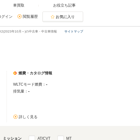
車買取
お役立ち記事
ログイン
閲覧履歴
お気に入り
iX2(2023年10月～)の中古車・中古車情報
サイトマップ
燃費・カタログ情報
-
WLTCモード燃費：
-
排気量：
詳しく見る
ミッション
AT/CVT
MT