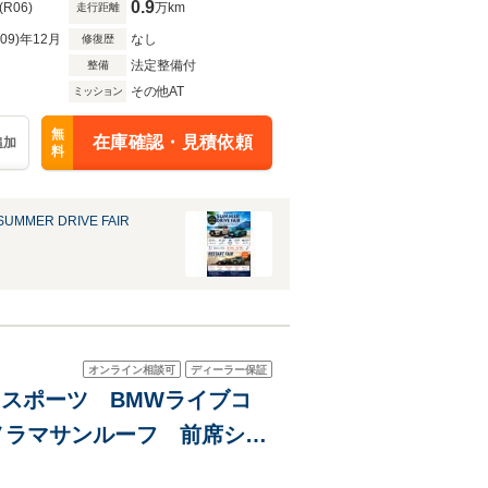
0.9
(R06)
万km
走行距離
R09)年12月
なし
修復歴
法定整備付
整備
その他AT
ミッション
無
在庫確認・見積依頼
追加
料
MMER DRIVE FAIR
オンライン相談可
ディーラー保証
V Mスポーツ BMWライブコ
ノラマサンルーフ 前席シー
 弊社デモカー 認定中古
ト