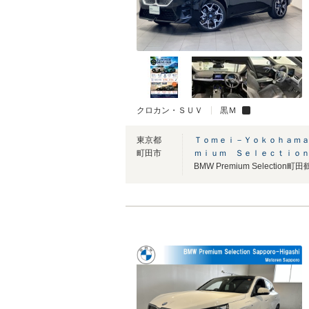
クロカン・ＳＵＶ
黒Ｍ
東京都
Ｔｏｍｅｉ－Ｙｏｋｏｈａｍａ
町田市
ｍｉｕｍ Ｓｅｌｅｃｔｉｏ