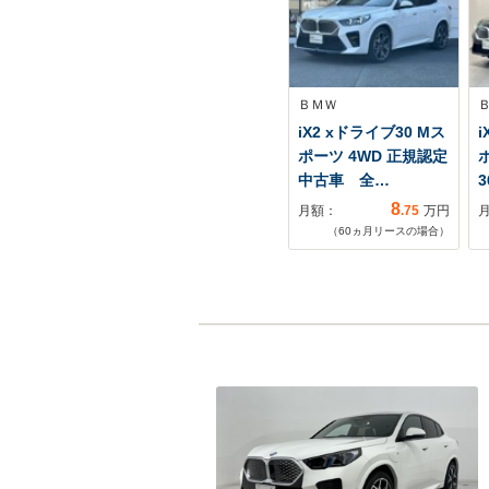
ＢＭＷ
iX2 xドライブ30 Mス
i
ポーツ 4WD 正規認定
中古車 全…
8
月額：
.75
万円
（
60
ヵ月リースの場合）