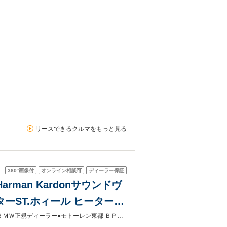
リースできるクルマをもっと見る
360°
画像付
オンライン相談可
ディーラー保証
arman Kardonサウンドヴ
ーST.ホィール ヒーターア
シストプロパークアシスト
事前来店予約制●2年BPS ●BMW正規ディーラー●保障料・整備費込みプライス●ＢＭＷ正規ディーラー●モトーレン東都 ＢＰＳ渋谷松濤