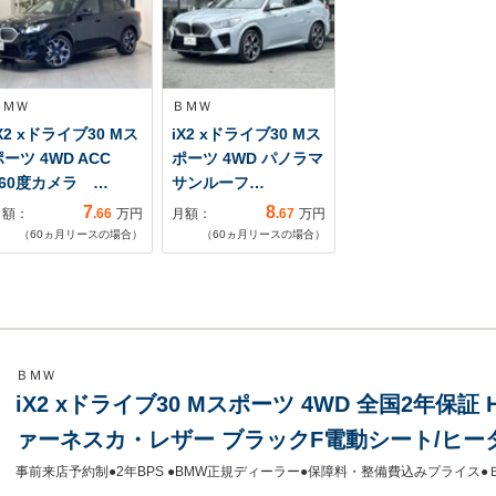
ＢＭＷ
ＢＭＷ
X2 xドライブ30 Mス
iX2 xドライブ30 Mス
ポーツ 4WD ACC
ポーツ 4WD パノラマ
360度カメラ …
サンルーフ…
7
8
月額：
.66
万円
月額：
.67
万円
（
60
ヵ月リースの場合）
（
60
ヵ月リースの場合）
ＢＭＷ
iX2 xドライブ30 Mスポーツ 4WD 全国2年保証 H
ァーネスカ・レザー ブラックF電動シート/ヒータ
ダプティブMサスアダプティブLEDライトDア