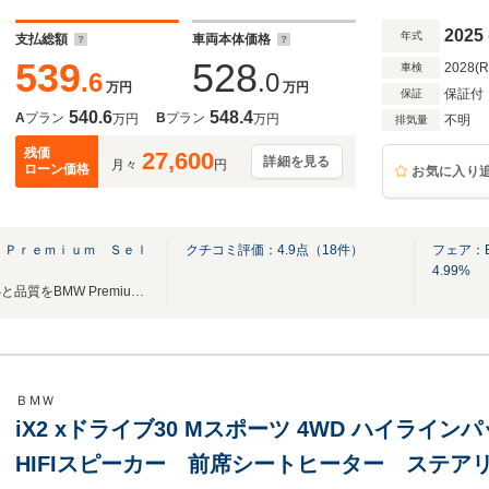
2025
年式
支払総額
車両本体価格
539
528
2028(
車検
.6
.0
万円
万円
保証付
保証
540.6
548.4
A
プラン
B
プラン
万円
万円
不明
排気量
残価
27,600
詳細を見る
月々
円
ローン価格
お気に入り
 Ｐｒｅｍｉｕｍ Ｓｅｌ
クチコミ評価：
4.9
点（
18
件）
フェア：
4.99%
正規ディーラーならではの安心と品質をBMW Premium Selection長野から全国の皆様へ！
ＢＭＷ
iX2 xドライブ30 Mスポーツ 4WD ハイラ
HIFIスピーカー 前席シートヒーター ステア