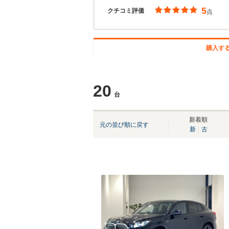
5
クチコミ評価
点
購入す
20
台
新着順
元の並び順に戻す
新
古