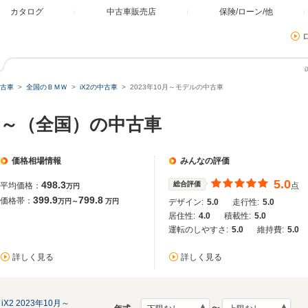
カタログ
中古車販売店
保険/ローン/他
古車
全国のＢＭＷ
iX2の中古車
2023年10月～モデルの中古車
10月～（全国）の中古車
価格相場情報
みんなの評価
5.0
498.3
総合評価
平均価格：
点
万円
399.9
799.8
価格帯：
万円～
万円
デザイン:
5.0
走行性:
5.0
居住性:
4.0
積載性:
5.0
運転のしやすさ:
5.0
維持費:
5.0
詳しく見る
詳しく見る
iX2 2023年10月～