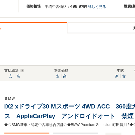
498.9
価格相場
燃費(
平均中古価格：
詳しく見る
万円
る
支払総額
本体価格
年式
安
高
安
高
新
古
ＢＭＷ
iX2 xドライブ30 Mスポーツ 4WD ACC 3
ス AppleCarPlay アンドロイドオート 
ートヒーター 正規認定中古車 全国正規ディー
◆◇BMW新車・認定中古車総合店舗◇◆BMW Premium Selection 町田鶴川 / 