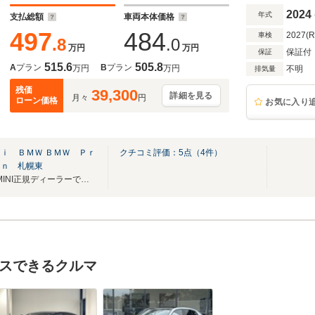
車 2年保証
2024
年式
支払総額
車両本体価格
497
484
2027(
車検
.8
.0
万円
万円
保証付
保証
515.6
505.8
A
プラン
B
プラン
万円
万円
不明
排気量
残価
39,300
詳細を見る
月々
円
ローン価格
お気に入り
ｉ ＢＭＷ ＢＭＷ Ｐｒ
クチコミ評価：
5
点（
4
件）
ｏｎ 札幌東
北海道エリア最大級のBMW・MINI正規ディーラーです。お好きなクルマをお選びください
スできるクルマ