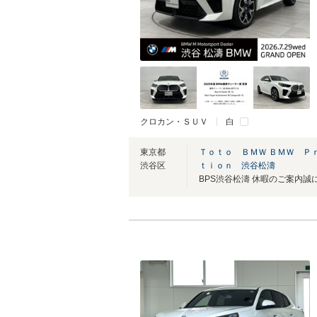
クロカン・ＳＵＶ
白
東京都
Ｔｏｔｏ ＢＭＷ ＢＭＷ Ｐ
渋谷区
ｔｉｏｎ 渋谷松濤