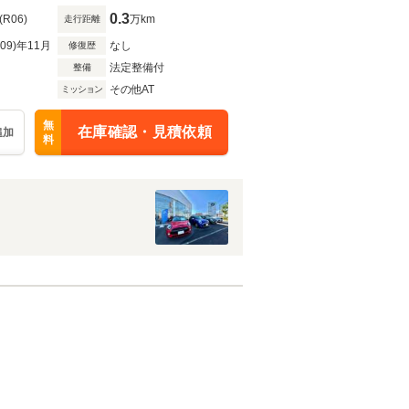
0.3
(R06)
万km
走行距離
R09)年11月
なし
修復歴
法定整備付
整備
その他AT
ミッション
無
在庫確認・見積依頼
追加
料