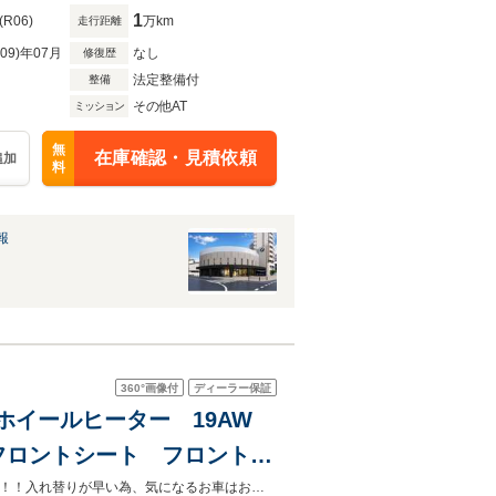
1
(R06)
万km
走行距離
R09)年07月
なし
修復歴
法定整備付
整備
その他AT
ミッション
無
在庫確認・見積依頼
追加
料
報
360°
画像付
ディーラー保証
ングホイールヒーター 19AW
フロントシート フロントシ
車検令和10年10月まで！ ステアリングホイールヒーター 19AW全国納車可能！！入れ替りが早い為、気になるお車はお電話にてお問合せ下さい→0078-6002-513320（無料）