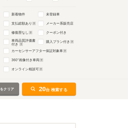
新着物件
未登録車
支払総額あり
メーカー系販売店
修復歴なし
クーポン付き
車両品質評価書
購入プラン付き
付き
カーセンサーアフター保証対象車
360
°画像付き車両
オンライン相談可
20
件をクリア
台 検索する