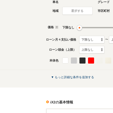
車名
グレード
地域
市区町村
選択する
価格
下限なし
〜
ローン月々支払い価格
ローン頭金（上限）
本体色
▼ もっと詳細な条件を追加する
iX2
の基本情報