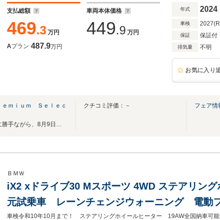
+HUD純正20AW
2024
年式
支払総額
車両本体価格
469
449
2027(
車検
.3
.9
万円
万円
保証付
保証
487.9
A
プラン
万円
不明
排気量
お気に入り
ｒｅｍｉｕｍ Ｓｅｌｅｃ
クチコミ評価：－
フェア情
BPS渋谷松濤 休暇のご案内誠に勝手ながら、8月9日～8月14日はお休みを頂きます。
ＢＭＷ
iX2 xドライブ30 Mスポーツ 4WD ステアリ
元試乗車 レーンチェンジウォーニング 電動
ートヒーター