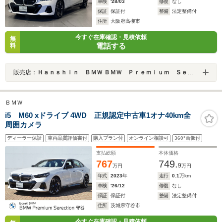
車検
'28/03
修復
なし
保証
保証付
整備
法定整備付
住所
大阪府高槻市
今すぐ在庫確認・見積依頼
無
電話する
料
販売店：
Ｈａｎｓｈｉｎ ＢＭＷ ＢＭＷ Ｐｒｅｍｉｕｍ Ｓｅｌｅｃｔｉｏｎ 高槻
ＢＭＷ
i5 M60 xドライブ 4WD 正規認定中古車1オナ40km全
周囲カメラ
ディーラー保証
車両品質評価書付
購入プラン付
オンライン相談可
360°画像付
支払総額
本体価格
767
749.
9
万円
万円
年式
2023
年
走行
0.1
万km
車検
'26/12
修復
なし
保証
保証付
整備
法定整備付
住所
茨城県守谷市
今すぐ在庫確認・見積依頼