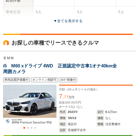
総合評価
乗車定員
5人
5人
5人
▼
全てを表示する
ドア数
5ドア
5ドア
4ドア
全高
全高
全
お探しの車種でリースできるクルマ
1.46m
1.51m～1.52m
1.
ＢＭＷ
i5 M60 xドライブ 4WD 正規認定中古車1オナ40km全
全幅
全幅
全
サイズ
周囲カメラ
1.85m
1.9m
1.
全長
全長
(全長x全幅x全高)
4.79m
5.06m
5.
車両品質評価書付
オンライン相談可
360°画像付
月額（
60
ヵ月リースの場合）
7.
77
万円
ホイールベース
ホイールベース
ホイー
頭金
300.00
万円
-m
-m
ボーナス払いなし
年式
2023
年
走行
0.1
万km
車検
'26/12
修復
なし
保証
保証付
整備
法定整備付
住所
茨城県守谷市