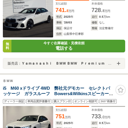
20AW 地デジテレビ
支払総額
本体価格
741.
728.
8
8
万円
万円
年式
2025
年
走行
0.5
万km
車検
'28/03
修復
なし
保証
保証付
整備
法定整備付
住所
山梨県中巨摩郡
今すぐ在庫確認・見積依頼
無
電話する
料
販売店：
Ｙａｍａｎａｓｈｉ ＢＭＷ ＢＭＷ Ｐｒｅｍｉｕｍ Ｓｅｌｅｃｔｉｏｎ 山梨
ＢＭＷ
i5 M60 xドライブ 4WD 弊社元デモカー セレクトパ
ッケージ ガラスルーフ Bowers&Wilkinsスピーカー
ブラックルーフ カーボントリム Mスポーツサス
ディーラー保証
車両品質評価書付
購入プラン付
オンライン相談可
360°画像付
PRO ヘッドアップディスプレイ カーブドディスプレ
イ アイコニックグロー
支払総額
本体価格
751
733.
0
万円
万円
年式
2025
年
走行
0.5
万km