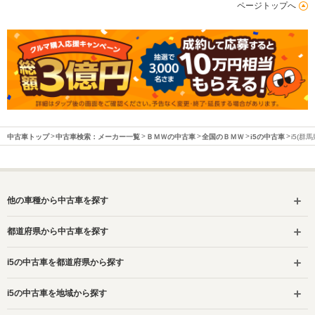
ページトップへ
中古車トップ
中古車検索：メーカー一覧
ＢＭＷの中古車
全国のＢＭＷ
i5の中古車
i5(群
他の車種から中古車を探す
都道府県から中古車を探す
i5の中古車を都道府県から探す
i5の中古車を地域から探す