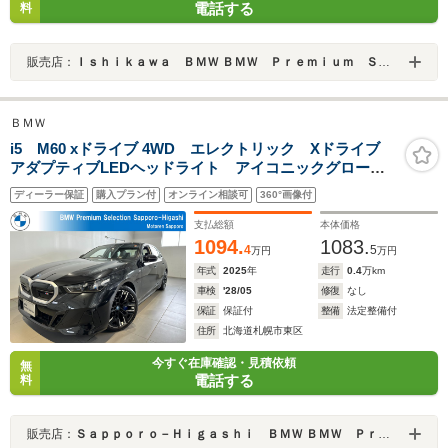
電話する
料
販売店：
Ｉｓｈｉｋａｗａ ＢＭＷ ＢＭＷ Ｐｒｅｍｉｕｍ Ｓｅｌｅｃｔｉｏｎ 金沢
ＢＭＷ
i5 M60 xドライブ 4WD エレクトリック Xドライブ
アダプティブLEDヘッドライト アイコニックグロー
インテグレイテッドアクティブステア BMWライブコク
ディーラー保証
購入プラン付
オンライン相談可
360°画像付
ピットプロ 前後席シートヒーター 20インチアロイ
弊社デモカー 認定中古車
支払総額
本体価格
1094.
1083.
4
5
万円
万円
年式
2025
年
走行
0.4
万km
車検
'28/05
修復
なし
保証
保証付
整備
法定整備付
住所
北海道札幌市東区
今すぐ在庫確認・見積依頼
無
電話する
料
販売店：
Ｓａｐｐｏｒｏ－Ｈｉｇａｓｈｉ ＢＭＷ ＢＭＷ Ｐｒｅｍｉｕｍ Ｓｅｌｅｃｔｉｏｎ 札幌東