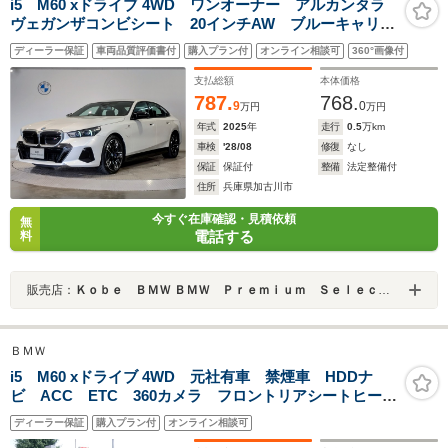
i5 M60 xドライブ 4WD ワンオーナー アルカンタラ
ヴェガンザコンビシート 20インチAW ブルーキャリパ
ー 前後シートヒーター ヘッドアップDP ハーマンカ
ディーラー保証
車両品質評価書付
購入プラン付
オンライン相談可
360°画像付
ードンサラウンド アイコニックグロー ワイヤレスチ
ャージ 全周囲カメラ
支払総額
本体価格
787.
768.
9
0
万円
万円
年式
2025
年
走行
0.5
万km
車検
'28/08
修復
なし
保証
保証付
整備
法定整備付
住所
兵庫県加古川市
今すぐ在庫確認・見積依頼
無
電話する
料
販売店：
Ｋｏｂｅ ＢＭＷ ＢＭＷ Ｐｒｅｍｉｕｍ Ｓｅｌｅｃｔｉｏｎ 加古川
ＢＭＷ
i5 M60 xドライブ 4WD 元社有車 禁煙車 HDDナ
ビ ACC ETC 360カメラ フロントリアシートヒータ
ー Bluetooth TV機能 ハーマンカードン アップルカ
ディーラー保証
購入プラン付
オンライン相談可
ープレイ対応 アイコニックグロー 純正20AW