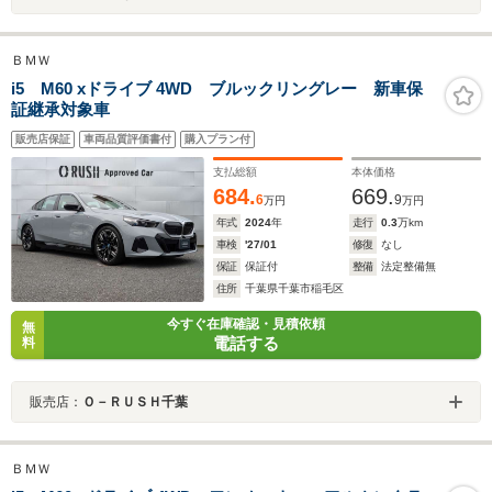
ＢＭＷ
i5 M60 xドライブ 4WD ブルックリングレー 新車保
証継承対象車
販売店保証
車両品質評価書付
購入プラン付
支払総額
本体価格
684.
669.
6
9
万円
万円
年式
2024
年
走行
0.3
万km
車検
'27/01
修復
なし
保証
保証付
整備
法定整備無
住所
千葉県千葉市稲毛区
今すぐ在庫確認・見積依頼
無
電話する
料
販売店：
Ｏ－ＲＵＳＨ千葉
ＢＭＷ