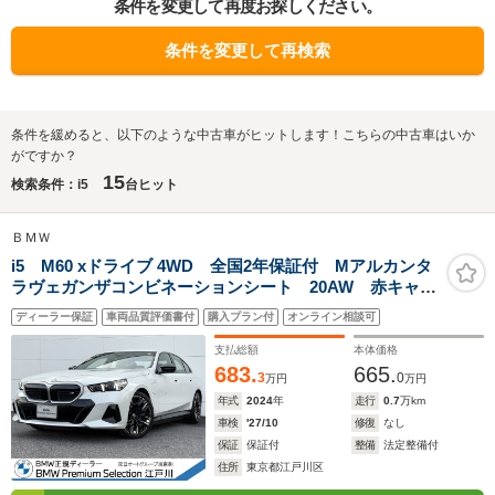
条件を変更して再度お探しください。
条件を変更して再検索
条件を緩めると、以下のような中古車がヒットします！こちらの中古車はいか
がですか？
15
検索条件：i5
台ヒット
ＢＭＷ
i5 M60 xドライブ 4WD 全国2年保証付 Mアルカンタ
ラヴェガンザコンビネーションシート 20AW 赤キャリ
パ Mシートベルト アダプティブMサスペンションプ
ディーラー保証
車両品質評価書付
購入プラン付
オンライン相談可
ロ ACC ハンズオフ シートヒーター 地デジTV
harman/kardon AppleCarPlay
支払総額
本体価格
683.
665.
3
0
万円
万円
年式
2024
年
走行
0.7
万km
車検
'27/10
修復
なし
保証
保証付
整備
法定整備付
住所
東京都江戸川区