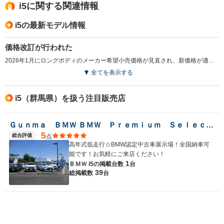
i5に関する関連情報
i5の最新モデル情報
価格改訂が行われた
2026年1月にロングボディのメーカー希望小売価格が見直され、新価格が適用された。（2026.1）
全てを表示する
i5（群馬県）を扱う注目販売店
Ｇｕｎｍａ ＢＭＷ ＢＭＷ Ｐｒｅｍｉｕｍ Ｓｅｌｅｃｔｉｏｎ 前橋
5
総合評価
点
高年式低走行☆BMW認定中古車展示場！全国納車可
能です！お気軽にご来店ください！
1
ＢＭＷ i5の
掲載台数
台
39
総掲載数
台