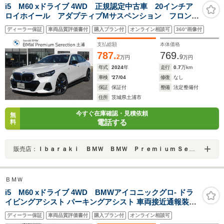
i5 M60 xドライブ 4WD 正規認定中古車 20インチア
ロイホイール アダプティブMサスペンション フロント
シートエアコン フロント・リアシートヒーター クラ
ディーラー保証
車両品質評価書付
購入プラン付
オンライン相談可
360°画像付
フテッドガラスフィニッシュ カーボンファイバートリ
ム
支払総額
本体価格
787.
769.
2
9
万円
万円
年式
2024
年
走行
0.7
万km
車検
'27/04
修復
なし
保証
保証付
整備
法定整備付
住所
茨城県土浦市
今すぐ在庫確認・見積依頼
無
電話する
料
販売店：
Ｉｂａｒａｋｉ ＢＭＷ ＢＭＷ Ｐｒｅｍｉｕｍ Ｓｅｌｅｃｔｉｏｎ 土浦／（株）モトーレンレピオ
ＢＭＷ
i5 M60 xドライブ 4WD BMWアイコニックグロ- ドラ
イビングアシスト パーキングアシスト 車両接近通報装置
アダプティブLEDヘッドライト コーナーリングライト ハ
ディーラー保証
車両品質評価書付
購入プラン付
オンライン相談可
イビームアシスタント ハーマンカードンスピーカー