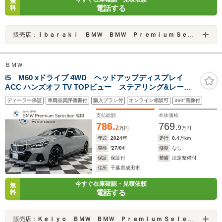
無
電話する
料
販売店：
Ｉｂａｒａｋｉ ＢＭＷ ＢＭＷ Ｐｒｅｍｉｕｍ Ｓｅｌｅｃｔｉｏｎ 守谷／（株）モトーレンレピオ
ＢＭＷ
i5 M60 xドライブ 4WD ヘッドアップディスプレイ
ACC ハンズオフ TV TOPビュー ステアリング&レーン
コントロールアシスト 衝突被害軽減ブレーキ パーキ
ディーラー保証
車両品質評価書付
購入プラン付
オンライン相談可
360°画像付
ングアシスト リバースアシスト
支払総額
本体価格
786.
769.
2
9
万円
万円
年式
2024
年
走行
0.4
万km
車検
'27/04
修復
なし
保証
保証付
整備
法定整備付
住所
千葉県成田市
今すぐ在庫確認・見積依頼
無
電話する
料
販売店：
Ｋｅｉｙｏ ＢＭＷ ＢＭＷ Ｐｒｅｍｉｕｍ Ｓｅｌｅｃｔｉｏｎ 成田／（株）モトーレンレピオ