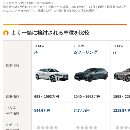
※人気のクルマは平均1ヶ月で掲載終了
物件数合計1万台以上のメーカー｜算出データ期間：2024年9月～11月｜内容：物件数合計1万
台以上のメーカーのうち、掲載が終了した物件数が1,000台以上の場合
よく一緒に検討される車種を比較
ＢＭＷ
ＢＭＷ
ＢＭＷ
i4
i5ツーリング
i7
基本情報
新車価格
698～1593万円
1040～1662万円
1598～2
中古車
544.6万円
747.4万円
1218.8万
平均価格
クチコミ
-
-
-