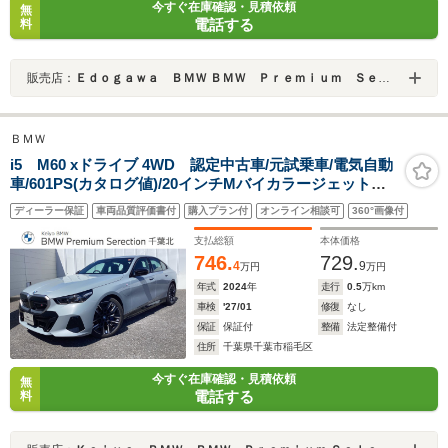
今すぐ在庫確認・見積依頼
無
電話する
料
販売店：
Ｅｄｏｇａｗａ ＢＭＷ ＢＭＷ Ｐｒｅｍｉｕｍ Ｓｅｌｅｃｔｉｏｎ 江戸川
ＢＭＷ
i5 M60 xドライブ 4WD 認定中古車/元試乗車/電気自動
車/601PS(カタログ値)/20インチMバイカラージェットブ
ラックホイール/ドライビングアシストプロ/パーキングア
ディーラー保証
車両品質評価書付
購入プラン付
オンライン相談可
360°画像付
シストプロ/TVファンクション/シートヒーターF&R/アイ
コニックグロー
支払総額
本体価格
746.
729.
4
9
万円
万円
年式
2024
年
走行
0.5
万km
車検
'27/01
修復
なし
保証
保証付
整備
法定整備付
住所
千葉県千葉市稲毛区
今すぐ在庫確認・見積依頼
無
電話する
料