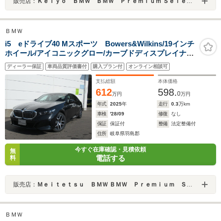
販売店：
Ｋｅｉｙｏ ＢＭＷ ＢＭＷ Ｐｒｅｍｉｕｍ Ｓｅｌｅｃｔｉｏｎ 千葉北／（株）モトーレンレピオ
ＢＭＷ
i5 eドライブ40 Mスポーツ Bowers&Wilkins/19インチ
ホイール/アイコニックグロー/カーブドディスプレイナビ/
全方位カメラ/ヘッドアップディスプレイ/禁煙/デモカー
ディーラー保証
車両品質評価書付
購入プラン付
オンライン相談可
支払総額
本体価格
612
598.
0
万円
万円
年式
2025
年
走行
0.3
万km
車検
'28/09
修復
なし
保証
保証付
整備
法定整備付
住所
岐阜県羽島郡
今すぐ在庫確認・見積依頼
無
電話する
料
販売店：
Ｍｅｉｔｅｔｓｕ ＢＭＷ ＢＭＷ Ｐｒｅｍｉｕｍ Ｓｅｌｅｃｔｉｏｎ 岐阜
ＢＭＷ