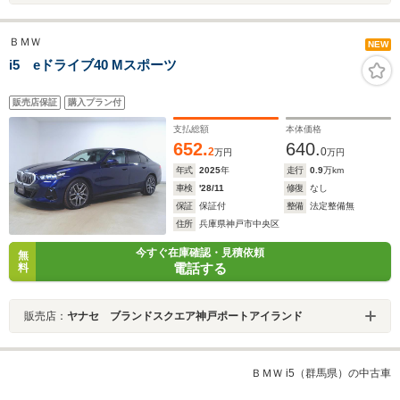
ＢＭＷ
NEW
i5 eドライブ40 Mスポーツ
販売店保証
購入プラン付
支払総額
本体価格
652.
640.
2
0
万円
万円
年式
2025
年
走行
0.9
万km
車検
'28/11
修復
なし
保証
保証付
整備
法定整備無
住所
兵庫県神戸市中央区
今すぐ在庫確認・見積依頼
無
電話する
料
販売店：
ヤナセ ブランドスクエア神戸ポートアイランド
ＢＭＷ i5（群馬県）の中古車