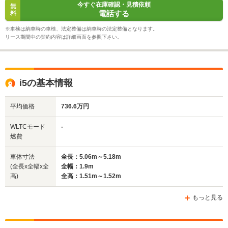
WLTCモード
今すぐ在庫確認・見積依頼
-
-
-
無
燃費
電話する
料
※車検は納車時の車検、法定整備は納車時の法定整備となります。
リース期間中の契約内容は詳細画面を参照下さい。
排気量
-
-
-
駆動方式
RR、4WD
MR、4WD
4WD、MR
i5の基本情報
平均価格
736.6万円
WLTCモード
-
燃費
車体寸法
全長：5.06m～5.18m
(全長x全幅x全
全幅：1.9m
高)
全高：1.51m～1.52m
もっと見る