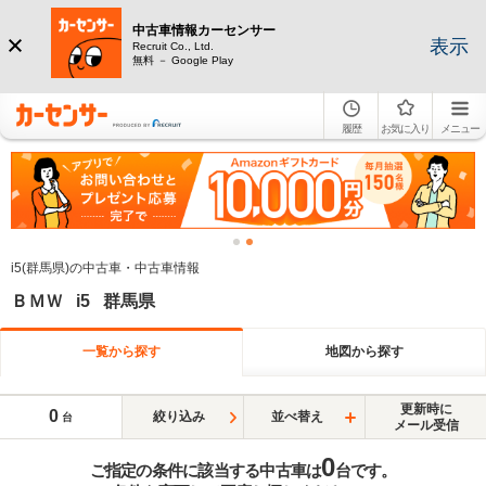
中古車情報カーセンサー
表示
Recruit Co., Ltd.
無料 － Google Play
履歴
お気に入り
メニュー
i5(群馬県)の中古車・中古車情報
ＢＭＷ i5 群馬県
一覧から探す
地図から探す
更新時に
0
絞り込み
並べ替え
台
メール受信
0
ご指定の条件に該当する中古車は
台です。