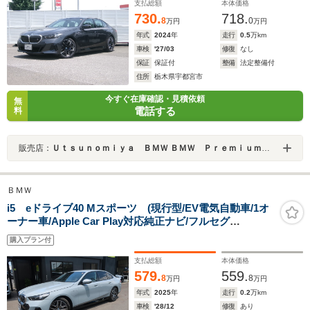
支払総額
本体価格
730.
718.
8
0
万円
万円
年式
2024
年
走行
0.5
万km
車検
'27/03
修復
なし
保証
保証付
整備
法定整備付
住所
栃木県宇都宮市
今すぐ在庫確認・見積依頼
無
電話する
料
販売店：
Ｕｔｓｕｎｏｍｉｙａ ＢＭＷ ＢＭＷ Ｐｒｅｍｉｕｍ Ｓｅｌｅｃｔｉｏｎ 宇都宮
ＢＭＷ
i5 eドライブ40 Mスポーツ (現行型/EV電気自動車/1オ
ーナー車/Apple Car Play対応純正ナビ/フルセグ
TV/USB/Bトゥース/Bカメラ/全方位カメラ/本革シート/P
購入プラン付
シート/シートヒーター/純正エアロ/純正19インチAW/パワ
ートランク/LEDヘッドライト)
支払総額
本体価格
579.
559.
8
8
万円
万円
年式
2025
年
走行
0.2
万km
車検
'28/12
修復
あり