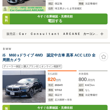
保証
保証無
整備
法定整備付
住所
埼玉県さいたま市岩槻区
今すぐ在庫確認・見積依頼
無
電話する
料
販売店：
Ｃａｒ Ｃｏｎｓｕｌｔａｎｔ ＡＲＣＡＮＥ カーコンサルタントアーケイン
ＢＭＷ
i5 M60 xドライブ 4WD 認定中古車 黒革 ACC LED 全
周囲カメラ
ディーラー保証
購入プラン付
オンライン相談可
支払総額
本体価格
820
800.
0
万円
万円
年式
2024
年
走行
0.6
万km
車検
'27/12
修復
なし
保証
保証付
整備
法定整備付
住所
石川県野々市市
今すぐ在庫確認・見積依頼
無