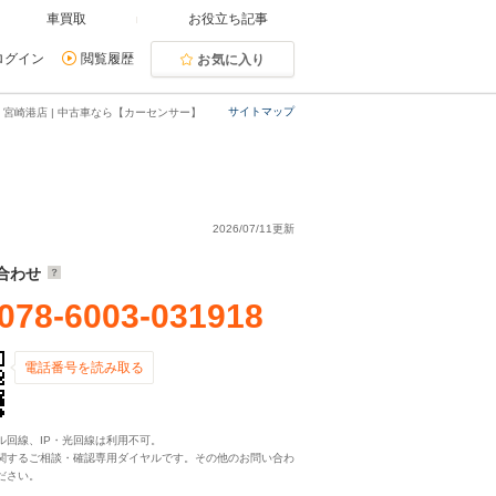
車買取
お役立ち記事
ログイン
閲覧履歴
お気に入り
サイトマップ
 宮崎港店 | 中古車なら【カーセンサー】
2026/07/11更新
合わせ
078-6003-031918
電話番号を読み取る
ル回線、IP・光回線は利用不可。
関するご相談・確認専用ダイヤルです。その他のお問い合わ
ださい。