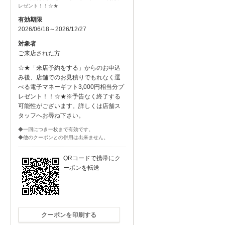
レゼント！！☆★
有効期限
2026/06/18～2026/12/27
対象者
ご来店された方
☆★「来店予約をする」からのお申込
み後、店舗でのお見積りでもれなく選
べる電子マネーギフト3,000円相当分プ
レゼント！！☆★※予告なく終了する
可能性がございます。詳しくは店舗ス
タッフへお尋ね下さい。
◆一回につき一枚まで有効です。
◆他のクーポンとの併用は出来ません。
QRコードで携帯にク
ーポンを転送
クーポンを印刷する