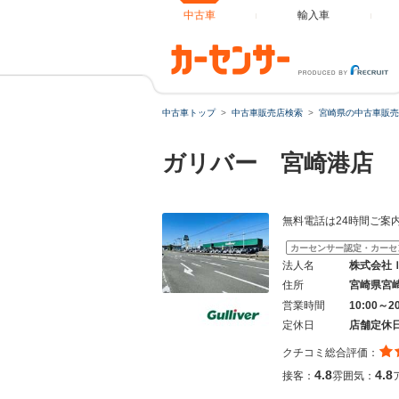
中古車
輸入車
中古車トップ
中古車販売店検索
宮崎県の中古車販売
ガリバー 宮崎港店
無料電話は24時間ご案
カーセンサー認定・カーセ
法人名
株式会社
住所
宮崎県宮
営業時間
10:00～
定休日
店舗定休
クチコミ総合評価：
4.8
4.8
接客：
雰囲気：