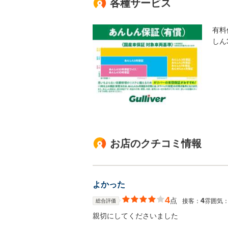
各種サービス
有料
しん
お店のクチコミ情報
よかった
4
点
4
接客：
雰囲気
総合評価
親切にしてくださいました