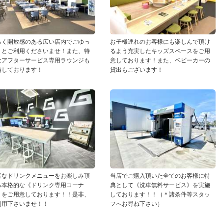
るく開放感のある広い店内でごゆっ
お子様連れのお客様にも楽しんで頂け
りとご利用くださいませ！また、特
るよう充実したキッズスペースをご用
なアフターサービス専用ラウンジも
意しております！また、ベビーカーの
備しております！
貸出もございます！
富なドリンクメニューをお楽しみ頂
当店でご購入頂いた全てのお客様に特
る本格的な《ドリンク専用コーナ
典として《洗車無料サービス》を実施
》をご用意しております！！是非、
しております！！（＊諸条件等スタッ
利用下さいませ！！
フへお尋ね下さい）