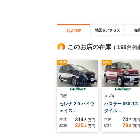
地図&アクセス
在
お店TOP
このお店の在庫
(
198
台掲
NEW
NEW
日産
スズキ
セレナ 2.0 ハイウ
ハスラー 660 Jス
ェイス…
タイル …
314
74
本体
本体
.6
万円
.7
万円
325
79
総額
総額
.4
万円
.8
万円