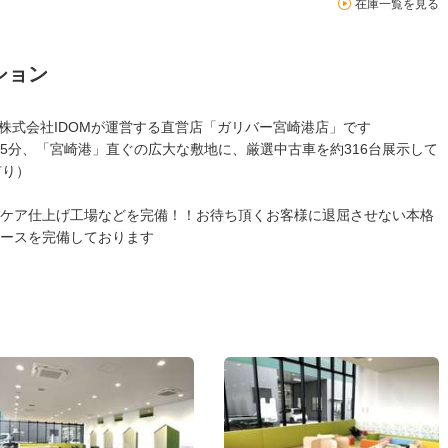
在庫一覧を見る
ション
の株式会社IDOMが運営する直営店「ガリバー宮崎港店」です
5分、「宮崎港」直ぐの広大な敷地に、厳選中古車を約316台展示して
有り）
ケア仕上げ工場などを完備！！お待ち頂くお客様に退屈させない本格
ースを完備しております