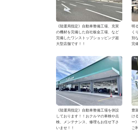
《陸運局指定》自動車整備工場、充実
明
の機材を完備した自社板金工場、など
く
完備したワンストップショッピング超
別
大型店舗です！！
完
《陸運局指定》自動車整備工場を併設
豊
しております！！おクルマの車検や点
け
検、メンテナンス、修理もお任せ下さ
ー
いませ！！
ご