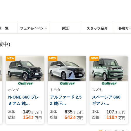
庫一覧
フェア&イベント
保証
スタッフ紹介
各種サ
載中)
NEW
NEW
NEW
ホンダ
トヨタ
スズキ
N-ONE 660 プレ
アルファード 2.5
スペーシア 660
ミアム 純…
Z 純正…
ギア ハ…
149
635
107
本体
本体
本体
.8
万円
.3
万円
.3
万円
154
642
110
総額
総額
総額
.7
万円
.9
万円
.7
万円