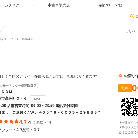
カタログ
中古車販売店
保険/ローン/他
ガリバー
店
ガリバー 宮崎港店
お問い
内！！全国のガリバー在庫も見たい方は一括照会が可能です！
0
ンサーアフター保証取扱店
無料
ＩＤＯＭ
崎市高洲町３４６
MAP
20:00 店舗営業時間 00:00～23:59 電話受付時間
日無し ご連絡ください⇒００７８－６００３－２９８８８７
4.7
点
(投稿数370件)
※一部ダイヤ
※車の購入に
4.7
4.7
アフター：
品質：
せはご遠慮く