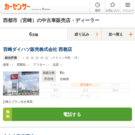
履歴
お気に入り
メニュー
西都市（宮崎）の中古車販売店・ディーラー
6
絞り込み
並べ替え
店舗
宮崎ダイハツ販売株式会社 西都店
-
（クチコミ件数：
-
件）
総合評価
-
-
-
-
接客：
雰囲気：
アフター：
品質：
8
掲載台数
台
所在地
宮崎県
スタッフ
アフター
フェア
買取
保証
整備
クチコミ
クーポン
購入プラン付き車両
無
電話する
料