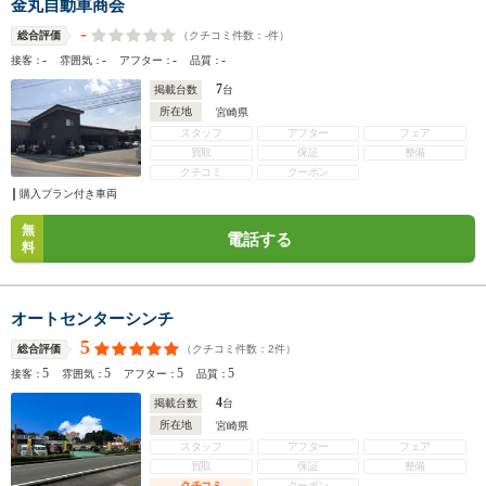
金丸自動車商会
-
（クチコミ件数：
-
件）
総合評価
-
-
-
-
接客：
雰囲気：
アフター：
品質：
7
掲載台数
台
所在地
宮崎県
スタッフ
アフター
フェア
買取
保証
整備
クチコミ
クーポン
購入プラン付き車両
無
電話する
料
オートセンターシンチ
5
（クチコミ件数：
2
件）
総合評価
5
5
5
5
接客：
雰囲気：
アフター：
品質：
4
掲載台数
台
所在地
宮崎県
スタッフ
アフター
フェア
買取
保証
整備
クチコミ
クーポン