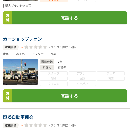
購入プラン付き車両
無
電話する
料
カーショップレオン
-
（クチコミ件数：
-
件）
総合評価
-
-
-
-
接客：
雰囲気：
アフター：
品質：
2
掲載台数
台
所在地
宮崎県
スタッフ
アフター
フェア
買取
保証
整備
クチコミ
クーポン
無
電話する
料
恒松自動車商会
-
（クチコミ件数：
-
件）
総合評価