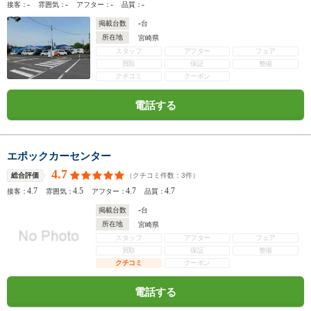
-
-
-
-
接客：
雰囲気：
アフター：
品質：
-
掲載台数
台
所在地
宮崎県
スタッフ
アフター
フェア
買取
保証
整備
クチコミ
クーポン
電話する
エポックカーセンター
4.7
（クチコミ件数：
3
件）
総合評価
4.7
4.5
4.7
4.7
接客：
雰囲気：
アフター：
品質：
-
掲載台数
台
所在地
宮崎県
スタッフ
アフター
フェア
買取
保証
整備
クチコミ
クーポン
電話する