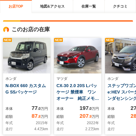
お店TOP
地図&アクセス
在庫一覧
クチコミ
このお店の在庫
NEW
NEW
NEW
ホンダ
マツダ
ホンダ
N-BOX 660 カスタム
CX-30 2.0 20S Lパッ
ステップワゴン 
G SSパッケージ
ケージ 禁煙車 ワン
e:HEV スパー
オーナー 純正メモリ
ンダセンシング
ーナビ フルセグ
車 ワンオー
77
197
2
本体
.0
万円
本体
.0
万円
本体
Bluetooth
正9インチメモ
87
207
2
総額
.8
万円
総額
.9
万円
総額
AUDIO DVD マル
ビ DVD C
年式
2015
年
年式
2022
年
年式
チビューカメラ
ートゥース 
走行
4.4
万km
走行
2.2
万km
走行
LED ETC スマート
クラック US