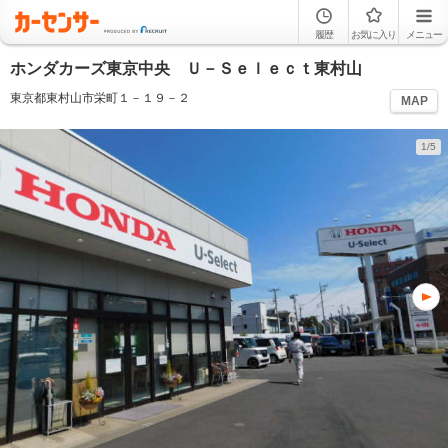
履歴
お気に入り
メニュー
ホンダカーズ東京中央 Ｕ－Ｓｅｌｅｃｔ東村山
東京都東村山市栄町１－１９－２
MAP
1/5