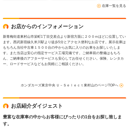
キー パワーテールゲ
ンダセンシン
在庫一覧を見る
ート コーナーセンサ
電動スライド
ー 18インチアルミ
ア席モニター
LEDヘットラ
マートキー
お店からのインフォメーション
新青梅街道東村山市栄町1丁目交差点より新宿方面に２００ｍほどに位置してい
ます。西武新宿線久米川駅より徒歩5分とアクセス便利なお店です。展示在庫は
もちろん当社中古車１５００台の中からお気に入りのお車をお探しいたしま
す。また当店は安心の指定サービス工場完備です。ご納車前の整備はもちろ
ん、ご納車後のアフターサービスも安心してお任せください。保険、レンタカ
ー、ロードサービスなどもお気軽にご相談ください。
ホンダカーズ東京中央 Ｕ－Ｓｅｌｅｃｔ東村山のページTOPへ
お店紹介ダイジェスト
豊富な在庫車の中からお客様にぴったりの1台をお探し致しま
す。