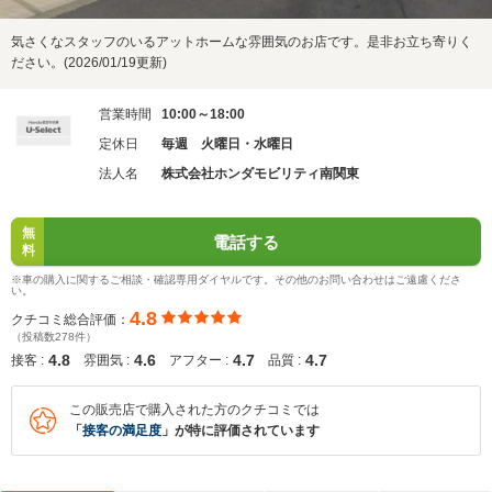
気さくなスタッフのいるアットホームな雰囲気のお店です。是非お立ち寄りく
ださい。(2026/01/19更新)
営業時間
10:00～18:00
定休日
毎週 火曜日・水曜日
法人名
株式会社ホンダモビリティ南関東
無
電話する
料
※車の購入に関するご相談・確認専用ダイヤルです。その他のお問い合わせはご遠慮くださ
い。
4.8
クチコミ総合評価：
（投稿数278件）
4.8
4.6
4.7
4.7
接客 :
雰囲気 :
アフター :
品質 :
この販売店で購入された方のクチコミでは
「
接客の満足度
」が特に評価されています