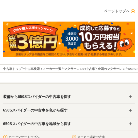
ページトップへ
中古車トップ
中古車検索：メーカー一覧
マクラーレンの中古車
全国のマクラーレン
650
装備から650Sスパイダーの中古車を探す
650Sスパイダーの中古車を色から探す
650Sスパイダーの中古車を地域から探す
カーセンサートップへ
メーカー認定中古車