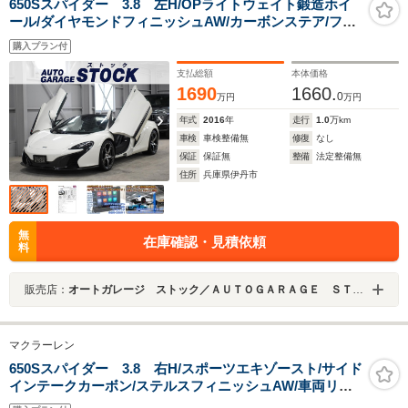
650Sスパイダー 3.8 左H/OPライトウェイト鍛造ホイ
ール/ダイヤモンドフィニッシュAW/カーボンステア/フル
レザーインテリア/車両リフト/前後ソナー/バックカメラ/
購入プラン付
ブラックキャリパー/MERIDIANサウンド/記録簿/スペアキ
ー
支払総額
本体価格
1690
1660.
0
万円
万円
年式
2016
年
走行
1.0
万km
車検
車検整備無
修復
なし
保証
保証無
整備
法定整備無
住所
兵庫県伊丹市
無
在庫確認・見積依頼
料
販売店：
オートガレージ ストック／ＡＵＴＯＧＡＲＡＧＥ ＳＴＯＣＫ
マクラーレン
650Sスパイダー 3.8 右H/スポーツエキゾースト/サイド
インテークカーボン/ステルスフィニッシュAW/車両リフ
ト/前後ソナー/バックカメラ/ステルスバッチ/アルカンタ