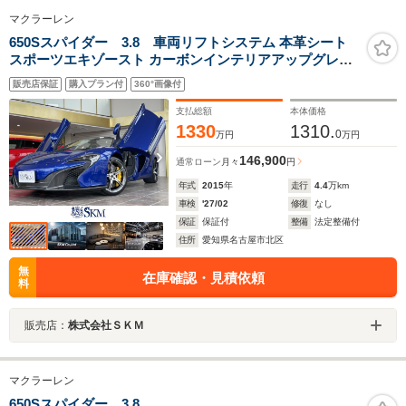
マクラーレン
650Sスパイダー 3.8 車両リフトシステム 本革シート
スポーツエキゾースト カーボンインテリアアップグレー
ド パーキングセンサー 右ハンドル ブレーキキャリパー
販売店保証
購入プラン付
360°画像付
(イエロー) バックカメラ プラチナ保証
支払総額
本体価格
1330
1310.
0
万円
万円
146,900
通常ローン
月々
円
年式
2015
年
走行
4.4
万km
車検
'27/02
修復
なし
保証
保証付
整備
法定整備付
住所
愛知県名古屋市北区
無
在庫確認・見積依頼
料
販売店：
株式会社ＳＫＭ
マクラーレン
650Sスパイダー 3.8