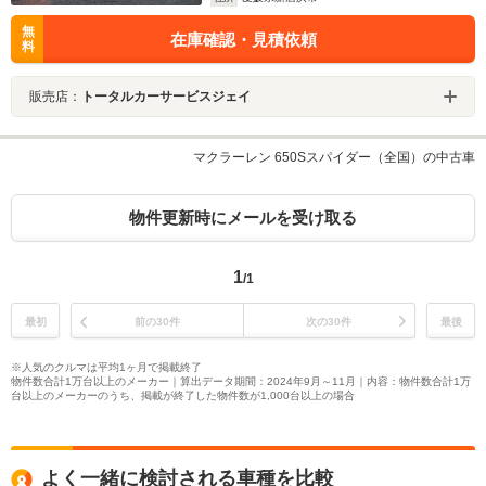
無
在庫確認・見積依頼
料
販売店：
トータルカーサービスジェイ
マクラーレン 650Sスパイダー（全国）の中古車
物件更新時にメールを受け取る
1
/1
最初
前の30件
次の30件
最後
※人気のクルマは平均1ヶ月で掲載終了
物件数合計1万台以上のメーカー｜算出データ期間：2024年9月～11月｜内容：物件数合計1万
台以上のメーカーのうち、掲載が終了した物件数が1,000台以上の場合
よく一緒に検討される車種を比較