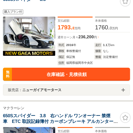
購入プラン付
支払総額
本体価格
1793.
1760.
8
0
万円
万円
236,200
通常ローン
月々
円
年式
2016
年
走行
1.1
万km
車検
車検整備付
修復
なし
保証
保証無
整備
法定整備付
住所
福岡県福岡市中央区
無
在庫確認・見積依頼
料
販売店：
ニューガイアモータース
マクラーレン
650Sスパイダー 3.8 右ハンドル ワンオーナー 禁煙
車 ETC 取説記録簿付 カーボンブレーキ アルカンターラ
全内装アップグレードバージョン 車高リフティングシス
支払総額
本体価格
テム カーボン内装アップグレードバージョン