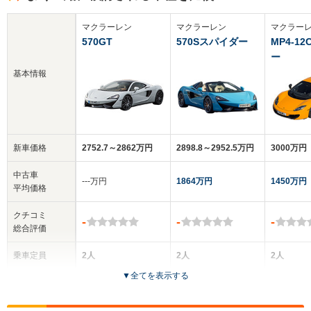
マクラーレン
マクラーレン
マクラー
570GT
570Sスパイダー
MP4-1
ー
基本情報
新車価格
2752.7～2862万円
2898.8～2952.5万円
3000万円
中古車
‐‐‐万円
1864万円
1450万円
平均価格
クチコミ
-
-
-
総合評価
乗車定員
2人
2人
2人
▼
全てを表示する
ドア数
3ドア
2ドア
2ドア