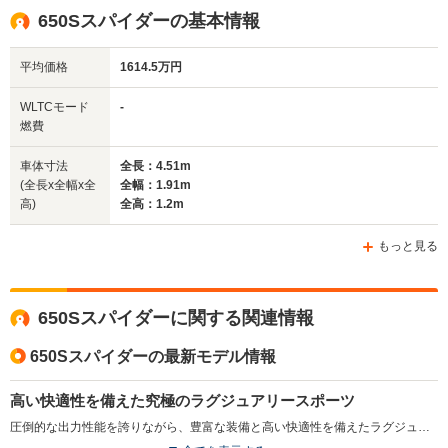
全高
全高
全
650Sスパイダーの基本情報
1.2m
1.2m
1
平均価格
1614.5万円
全幅
全幅
WLTCモード
-
サイズ
1.91m
1.93m
-
燃費
全長
全長
(全長x全幅x全高)
4.53m
4.53m
4.
車体寸法
全長：4.51m
(全長x全幅x全
全幅：1.91m
高)
全高：1.2m
ホイールベース
ホイールベース
ホイー
-m
-m
もっと見る
650Sスパイダーに関する関連情報
WLTCモード
-
-
-
燃費
650Sスパイダーの最新モデル情報
高い快適性を備えた究極のラグジュアリースポーツ
圧倒的な出力性能を誇りながら、豊富な装備と高い快適性を備えたラグジュアリースポーツ。他のマクラーレン車と同様にカーボン製キャビンを核とするシャシーが採用され、ドライビングダイナミクスや、機敏に反応するステアリング、卓越した乗り心地を実現している。エクステリアは、最上級モデルP1と似たフロントマスクが特徴。上方に跳ね上がるバタフライドアが採用され、ルーフはリトラクタブルハードトップとなっている。エンジンは最高出力650ps／最大トルク678N・mを発生する3.8L V8ツインターボで、組み合わされるミッションはツインクラッチ式の7速ATとなる（2014.4）
排気量
3799cc
3799cc
3799cc