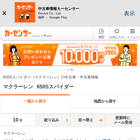
中古車情報カーセンサー
表示
Recruit Co., Ltd.
無料 － Google Play
履歴
お気に入り
メニュー
650Sスパイダー（マクラーレン）の中古車・中古車情報
マクラーレン 650Sスパイダー
一覧から探す
地図から探す
更新時に
10
絞り込み
並べ替え
台
メール受信
マクラーレン