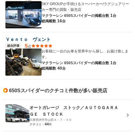
SKY GROUPが手掛けるスーパーカー/ラグジュアリー
カー専門の買取・販売店
1
マクラーレン 650Sスパイダーの
掲載台数
台
16
総掲載数
台
Ｖｅｎｔｏ ヴェント
5
総合評価
点
お客様に一台のお車を世界中から探し、お届け致しま
す。
1
マクラーレン 650Sスパイダーの
掲載台数
台
40
総掲載数
台
650Sスパイダーのクチコミ件数が多い販売店
オートガレージ ストック／ＡＵＴＯＧＡＲＡ
ＧＥ ＳＴＯＣＫ
兵庫県伊丹市山田４－７－４０
44
クチコミ：
件