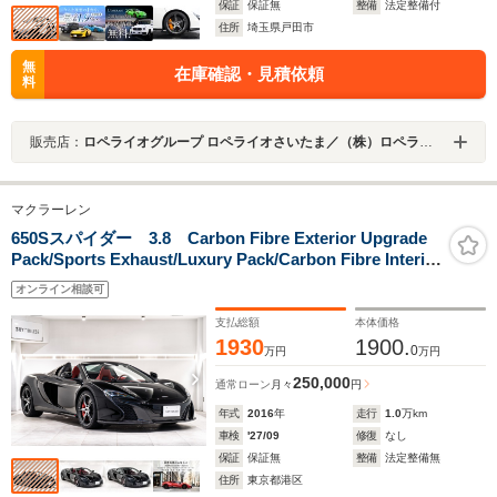
保証
保証無
整備
法定整備付
住所
埼玉県戸田市
無
在庫確認・見積依頼
料
販売店：
ロペライオグループ ロペライオさいたま／（株）ロペライオ
マクラーレン
650Sスパイダー 3.8 Carbon Fibre Exterior Upgrade
Pack/Sports Exhaust/Luxury Pack/Carbon Fibre Interior
Upgrade/Extended Carbon Fibre Interior
オンライン相談可
Upgrade/Security Pack/Stealth Pack
支払総額
本体価格
1930
1900.
0
万円
万円
250,000
通常ローン
月々
円
年式
2016
年
走行
1.0
万km
車検
'27/09
修復
なし
保証
保証無
整備
法定整備無
住所
東京都港区