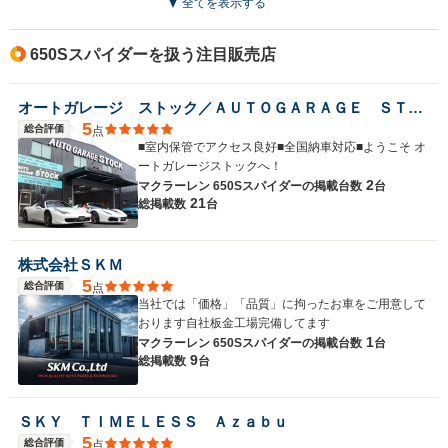
全てを表示する
駆動方式
MR
MR
MR
650Sスパイダーを扱う注目販売店
オートガレージ ストック／ＡＵＴＯＧＡＲＡＧＥ ＳＴＯＣＫ
5
総合評価
点
■室内保管でアクセス良好■全国納車対応■ようこそ オ
ートガレージストックへ！
2
マクラーレン 650Sスパイダーの
掲載台数
台
21
総掲載数
台
株式会社ＳＫＭ
5
総合評価
点
当社では「価格」「品質」に拘ったお車をご用意して
おります自社板金工場完備してます
1
マクラーレン 650Sスパイダーの
掲載台数
台
9
総掲載数
台
ＳＫＹ ＴＩＭＥＬＥＳＳ Ａｚａｂｕ
5
総合評価
点