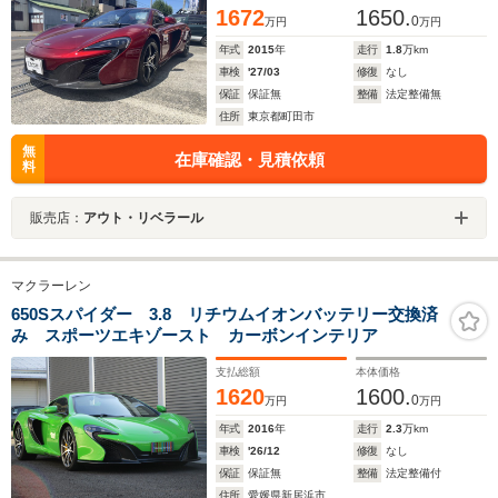
1672
1650.
0
万円
万円
年式
2015
年
走行
1.8
万km
車検
'27/03
修復
なし
保証
保証無
整備
法定整備無
住所
東京都町田市
無
在庫確認・見積依頼
料
販売店：
アウト・リベラール
マクラーレン
650Sスパイダー 3.8 リチウムイオンバッテリー交換済
み スポーツエキゾースト カーボンインテリア
支払総額
本体価格
1620
1600.
0
万円
万円
年式
2016
年
走行
2.3
万km
車検
'26/12
修復
なし
保証
保証無
整備
法定整備付
住所
愛媛県新居浜市