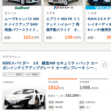
ダイハツ
スズキ
トヨタ
ムーヴキャンバス 660
エブリイ 660 PA リミ
RAV4 2.0 X
G メイクアップ SAIII
テッド ハイルーフ 両
レイオーディオ
両側パワースライド
側手動スライド オー
8インチ/衝突
360度カメラ 純正ナ
トマチックハイビー
置/車線逸脱防
122
139
3
総額：
.8
万円
総額：
.9
万円
総額：
ビ ドライブレコーダ
ム 禁煙車 衝突軽減
システム/ヘッ
ー ETC 地デジ
装置 電動格納ドアミ
プ LED/Bluet
USB入力端子 100V
ラー アイドリングス
続/ETC2.0/E
マクラーレン
充電 Bluetooth 純
トップ キーレス 横
ABS/横滑り
正マット オートマチ
滑り軽減システム 運
650Sスパイダー 3.8 鍛造AW セキュリティパック カー
ボンインテリアアップグレード カーボンブレーキ シート
ックハイビーム アイ
転席/助手席エアバッ
カラーパイピング パドルシフト ローンチコントロール 油
ドリングストップ プ
グ 盗難防止システ
オンライン相談可
360°画像付
圧サスアキュムレーター修理 タイヤ1月交換
ッシュスタート
ム 衝突安全ボディ
支払総額
本体価格
1512
1498.
0
万円
万円
102,200
残価ローン
月々
円
年式
2014
年
走行
2.5
万km
車検
'27/12
修復
なし