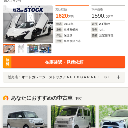
購入プラン付
ーラステア/レッドキャリパー/MERIDIAN
支払総額
本体価格
1620
1590.
0
万円
万円
年式
2016
年
走行
2.1
万km
車検
車検整備無
修復
なし
保証
保証無
整備
法定整備無
住所
兵庫県伊丹市
無
在庫確認・見積依頼
料
販売店：
オートガレージ ストック／ＡＵＴＯＧＡＲＡＧＥ ＳＴＯＣＫ
あなたにおすすめの中古車
［PR］