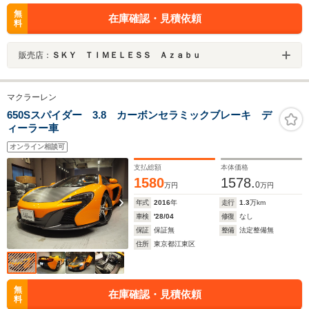
無
在庫確認・見積依頼
料
販売店：
ＳＫＹ ＴＩＭＥＬＥＳＳ Ａｚａｂｕ
マクラーレン
650Sスパイダー 3.8 カーボンセラミックブレーキ デ
ィーラー車
オンライン相談可
支払総額
本体価格
1580
1578.
0
万円
万円
年式
2016
年
走行
1.3
万km
車検
'28/04
修復
なし
保証
保証無
整備
法定整備無
住所
東京都江東区
無
在庫確認・見積依頼
料