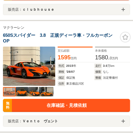
販売店：
ｃｌｕｂｈｏｕｓｅ
マクラーレン
650Sスパイダー 3.8 正規ディーラ車・フルカーボン
OP
支払総額
本体価格
1595
1580.
0
万円
万円
年式
2015
年
走行
3.0
万km
車検
'28/07
修復
なし
保証
保証無
整備
法定整備付
住所
東京都品川区
無
在庫確認・見積依頼
料
販売店：
Ｖｅｎｔｏ ヴェント