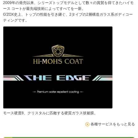
2009年の発売以来、シリーズトップモデルとして数々の賞賛を得てきたハイモ
ース コートが最先端技術によってすべてを一新。
G'ZOX史上、トップの性能を引き継ぐ、2タイプの2層構造ガラス系ボディコー
ティングです。
モース硬度8、クリスタルに匹敵する硬質ガラス状被膜。
各種サービスをもっと見る