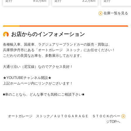
走行
9.0
万km
走行
3.2
万km
走行
ヒーター/バックカメ
ー/レッドキャリパ
ハーマンカー
ラ/フルセグ
ー/360度カメラ/前後
ンド/20イン
在庫一覧を見る
TV/Blutooth/V6ツイ
ソナー/ヘッドレスト
クアルミ/ベン
ンターボ
ステッチ/OPブレーキ/
ション/レッド
スペアキー
パー
お店からのインフォメーション
各種輸入車、国産車、ラグジュアリーブランドカーの販売・買取は、
兵庫県伊丹市にある「オートガレージ ストック」にお任せください！
こだわりの良質なお車を、多数展示しております。
大通り沿い（尼宝線）なのでアクセス良好！
★YOUTUBEチャンネル開設★
上記ホームページ内にリンクがございます！
■車のことなら、どんな事でも気軽にご相談下さい■
オートガレージ ストック／ＡＵＴＯＧＡＲＡＧＥ ＳＴＯＣＫのペー
ジTOPへ