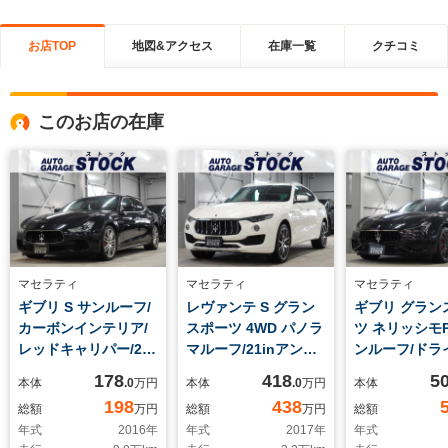
お店TOP
地図&アクセス
在庫一覧
クチコミ
このお店の在庫
マセラティ
マセラティ
マセラティ
ギブリ S サンルーフ/
レヴァンテ S グラン
ギブリ グラン
カーボンインテリア/
スポーツ 4WD パノラ
ツ ネリッシモP
レッドキャリパー/20
マルーフ/21inアンテ
ンルーフ/ドラ
インチアルミ/レッド
オアルミ/カーボン内
アシスタンスP
178
418
5
本体
.0
万円
本体
.0
万円
本体
レザー内装/オートト
装/ハーマンカードン
ーリングPKG
198
438
総額
万円
総額
万円
総額
ランク/リヤシェード/
サウンド/キックセン
ク&レッドス
年式
2016
年
年式
2017
年
年式
パドルシフト/シート
サー/プレミアムレザ
装/プレミアム