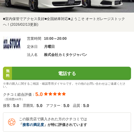
■室内保管でアクセス良好■全国納車対応■ようこそ オートガレージストック
へ！(2026/02/13更新)
営業時間
10:00～20:00
定休日
月曜日
法人名
株式会社カミタケジャパン
無
電話する
料
※車の購入に関するご相談・確認専用ダイヤルです。その他のお問い合わせはご遠慮くださ
い。
5.0
クチコミ総合評価：
（投稿数44件）
5.0
5.0
5.0
5.0
接客 :
雰囲気 :
アフター :
品質 :
この販売店で購入された方のクチコミでは
「
接客の満足度
」が特に評価されています