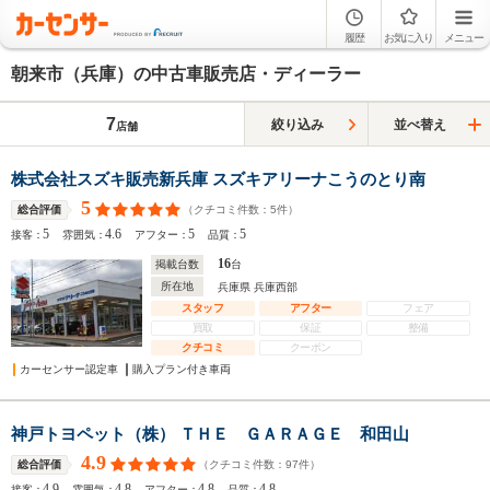
履歴
お気に入り
メニュー
朝来市（兵庫）の中古車販売店・ディーラー
7
絞り込み
並べ替え
店舗
株式会社スズキ販売新兵庫 スズキアリーナこうのとり南
5
（クチコミ件数：
5
件）
総合評価
5
4.6
5
5
接客：
雰囲気：
アフター：
品質：
16
掲載台数
台
所在地
兵庫県 兵庫西部
スタッフ
アフター
フェア
買取
保証
整備
クチコミ
クーポン
カーセンサー認定車
購入プラン付き車両
神戸トヨペット（株） ＴＨＥ ＧＡＲＡＧＥ 和田山
4.9
（クチコミ件数：
97
件）
総合評価
4.9
4.8
4.8
4.8
接客：
雰囲気：
アフター：
品質：