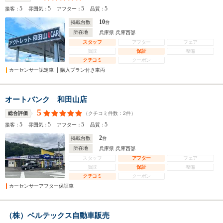
5
5
5
5
接客：
雰囲気：
アフター：
品質：
10
掲載台数
台
所在地
兵庫県 兵庫西部
スタッフ
アフター
フェア
買取
保証
整備
クチコミ
クーポン
カーセンサー認定車
購入プラン付き車両
オートバンク 和田山店
5
（クチコミ件数：
2
件）
総合評価
5
5
5
5
接客：
雰囲気：
アフター：
品質：
2
掲載台数
台
所在地
兵庫県 兵庫西部
スタッフ
アフター
フェア
買取
保証
整備
クチコミ
クーポン
カーセンサーアフター保証車
（株）ベルテックス自動車販売