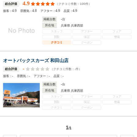
4.9
（クチコミ件数：
100
件）
総合評価
4.9
4.8
4.9
4.9
接客：
雰囲気：
アフター：
品質：
-
掲載台数
台
所在地
兵庫県 兵庫西部
スタッフ
アフター
フェア
買取
保証
整備
クチコミ
クーポン
オートバックスカーズ 和田山店
-
（クチコミ件数：
-
件）
総合評価
-
-
-
-
接客：
雰囲気：
アフター：
品質：
-
掲載台数
台
所在地
兵庫県 兵庫西部
スタッフ
アフター
フェア
買取
保証
整備
クチコミ
クーポン
1
/1