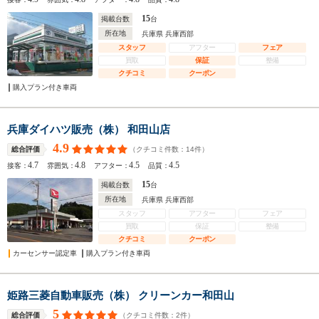
15
掲載台数
台
所在地
兵庫県 兵庫西部
スタッフ
アフター
フェア
買取
保証
整備
クチコミ
クーポン
購入プラン付き車両
兵庫ダイハツ販売（株） 和田山店
4.9
（クチコミ件数：
14
件）
総合評価
4.7
4.8
4.5
4.5
接客：
雰囲気：
アフター：
品質：
15
掲載台数
台
所在地
兵庫県 兵庫西部
スタッフ
アフター
フェア
買取
保証
整備
クチコミ
クーポン
カーセンサー認定車
購入プラン付き車両
姫路三菱自動車販売（株） クリーンカー和田山
5
（クチコミ件数：
2
件）
総合評価