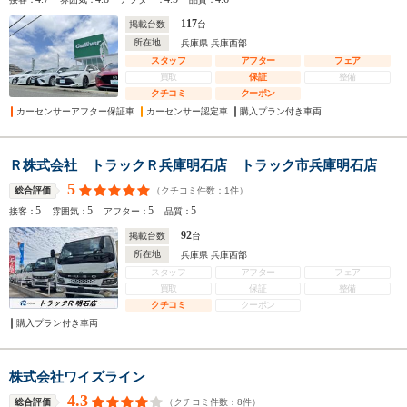
117
掲載台数
台
所在地
兵庫県 兵庫西部
スタッフ
アフター
フェア
買取
保証
整備
クチコミ
クーポン
カーセンサーアフター保証車
カーセンサー認定車
購入プラン付き車両
Ｒ株式会社 トラックＲ兵庫明石店 トラック市兵庫明石店
5
（クチコミ件数：
1
件）
総合評価
5
5
5
5
接客：
雰囲気：
アフター：
品質：
92
掲載台数
台
所在地
兵庫県 兵庫西部
スタッフ
アフター
フェア
買取
保証
整備
クチコミ
クーポン
購入プラン付き車両
株式会社ワイズライン
4.3
（クチコミ件数：
8
件）
総合評価