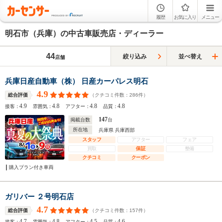
履歴
お気に入り
メニュー
明石市（兵庫）の中古車販売店・ディーラー
44
絞り込み
並べ替え
店舗
兵庫日産自動車（株） 日産カーパレス明石
4.9
（クチコミ件数：
286
件）
総合評価
4.9
4.8
4.8
4.8
接客：
雰囲気：
アフター：
品質：
147
掲載台数
台
所在地
兵庫県 兵庫西部
スタッフ
アフター
フェア
買取
保証
整備
クチコミ
クーポン
購入プラン付き車両
ガリバー ２号明石店
4.7
（クチコミ件数：
157
件）
総合評価
4.7
4.8
4.5
4.6
接客：
雰囲気：
アフター：
品質：