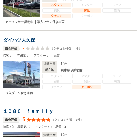
スタッフ
アフター
フェア
買取
保証
整備
クチコミ
クーポン
カーセンサー認定車
購入プラン付き車両
ダイハツ大久保
-
（クチコミ件数：
-
件）
総合評価
-
-
-
-
接客：
雰囲気：
アフター：
品質：
15
掲載台数
台
所在地
兵庫県 兵庫西部
スタッフ
アフター
フェア
買取
保証
整備
クチコミ
クーポン
購入プラン付き車両
１０８０ ｆａｍｉｌｙ
5
（クチコミ件数：
1
件）
総合評価
5
5
5
5
接客：
雰囲気：
アフター：
品質：
12
掲載台数
台