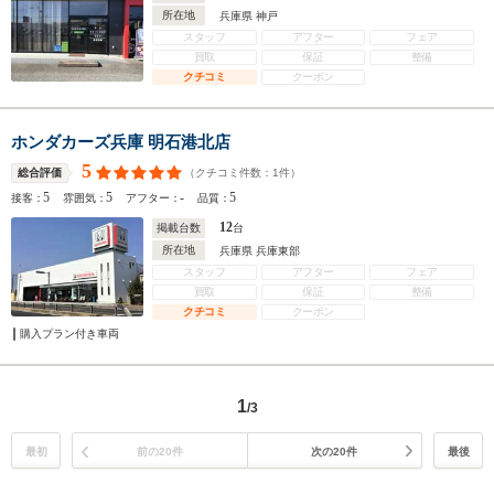
所在地
兵庫県 神戸
スタッフ
アフター
フェア
買取
保証
整備
クチコミ
クーポン
ホンダカーズ兵庫 明石港北店
5
（クチコミ件数：
1
件）
総合評価
5
5
-
5
接客：
雰囲気：
アフター：
品質：
12
掲載台数
台
所在地
兵庫県 兵庫東部
スタッフ
アフター
フェア
買取
保証
整備
クチコミ
クーポン
購入プラン付き車両
1
/3
最初
前の20件
次の20件
最後