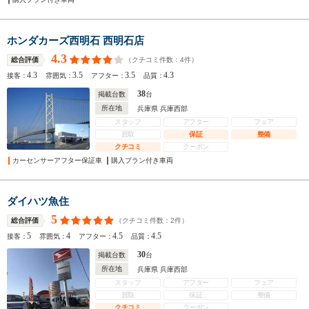
ホンダカーズ西明石 西明石店
4.3
（クチコミ件数：
4
件）
総合評価
4.3
3.5
3.5
4.3
接客：
雰囲気：
アフター：
品質：
38
掲載台数
台
所在地
兵庫県 兵庫西部
スタッフ
アフター
フェア
買取
保証
整備
クチコミ
クーポン
カーセンサーアフター保証車
購入プラン付き車両
ダイハツ魚住
5
（クチコミ件数：
2
件）
総合評価
5
4
4.5
4.5
接客：
雰囲気：
アフター：
品質：
30
掲載台数
台
所在地
兵庫県 兵庫西部
スタッフ
アフター
フェア
買取
保証
整備
クチコミ
クーポン