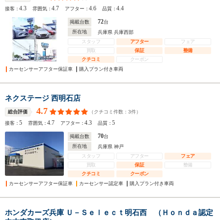
4.3
4.7
4.6
4.4
接客：
雰囲気：
アフター：
品質：
72
掲載台数
台
所在地
兵庫県 兵庫西部
スタッフ
アフター
フェア
買取
保証
整備
クチコミ
クーポン
カーセンサーアフター保証車
購入プラン付き車両
ネクステージ 西明石店
4.7
（クチコミ件数：
3
件）
総合評価
5
4.7
4.3
5
接客：
雰囲気：
アフター：
品質：
70
掲載台数
台
所在地
兵庫県 神戸
スタッフ
アフター
フェア
買取
保証
整備
クチコミ
クーポン
カーセンサーアフター保証車
カーセンサー認定車
購入プラン付き車両
ホンダカーズ兵庫 Ｕ－Ｓｅｌｅｃｔ明石西 （Ｈｏｎｄａ認定