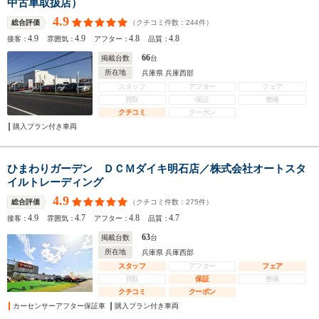
中古車取扱店）
4.9
（クチコミ件数：
244
件）
総合評価
4.9
4.9
4.8
4.8
接客：
雰囲気：
アフター：
品質：
66
掲載台数
台
所在地
兵庫県 兵庫西部
スタッフ
アフター
フェア
買取
保証
整備
クチコミ
クーポン
購入プラン付き車両
ひまわりガーデン ＤＣＭダイキ明石店／株式会社オートスタ
イルトレーディング
4.9
（クチコミ件数：
275
件）
総合評価
4.9
4.7
4.8
4.7
接客：
雰囲気：
アフター：
品質：
63
掲載台数
台
所在地
兵庫県 兵庫西部
スタッフ
アフター
フェア
買取
保証
整備
クチコミ
クーポン
カーセンサーアフター保証車
購入プラン付き車両