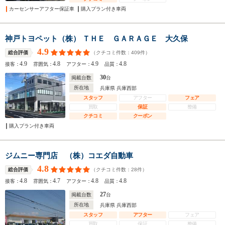
カーセンサーアフター保証車
購入プラン付き車両
神戸トヨペット（株） ＴＨＥ ＧＡＲＡＧＥ 大久保
4.9
（クチコミ件数：
409
件）
総合評価
4.9
4.8
4.9
4.8
接客：
雰囲気：
アフター：
品質：
30
掲載台数
台
所在地
兵庫県 兵庫西部
スタッフ
アフター
フェア
買取
保証
整備
クチコミ
クーポン
購入プラン付き車両
ジムニー専門店 （株）コエダ自動車
4.8
（クチコミ件数：
28
件）
総合評価
4.8
4.7
4.8
4.8
接客：
雰囲気：
アフター：
品質：
27
掲載台数
台
所在地
兵庫県 兵庫西部
スタッフ
アフター
フェア
買取
保証
整備