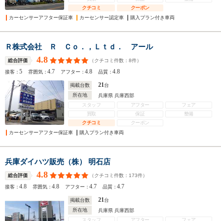
クチコミ
クーポン
カーセンサーアフター保証車
カーセンサー認定車
購入プラン付き車両
Ｒ株式会社 Ｒ Ｃｏ．，Ｌｔｄ． アール
4.8
（クチコミ件数：
8
件）
総合評価
5
4.7
4.8
4.8
接客：
雰囲気：
アフター：
品質：
21
掲載台数
台
所在地
兵庫県 兵庫西部
スタッフ
アフター
フェア
買取
保証
整備
クチコミ
クーポン
カーセンサーアフター保証車
購入プラン付き車両
兵庫ダイハツ販売（株） 明石店
4.8
（クチコミ件数：
173
件）
総合評価
4.8
4.8
4.7
4.7
接客：
雰囲気：
アフター：
品質：
21
掲載台数
台
所在地
兵庫県 兵庫西部
スタッフ
アフター
フェア