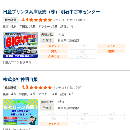
日産プリンス兵庫販売（株） 明石中古車センター
4.9
（クチコミ件数：
118
件）
総合評価
4.9
4.8
4.8
4.8
接客：
雰囲気：
アフター：
品質：
56
掲載台数
台
所在地
兵庫県 兵庫西部
スタッフ
アフター
フェア
買取
保証
整備
クチコミ
クーポン
購入プラン付き車両
株式会社神明自販
4.8
（クチコミ件数：
26
件）
総合評価
4.8
4.5
4.6
4.7
接客：
雰囲気：
アフター：
品質：
46
掲載台数
台
所在地
兵庫県 兵庫西部
スタッフ
アフター
フェア
買取
保証
整備
クチコミ
クーポン
購入プラン付き車両