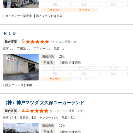
買取
保証
整備
クチコミ
クーポン
カーセンサー認定車
購入プラン付き車両
ＲＴＤ
5
（クチコミ件数：
4
件）
総合評価
5
5
5
5
接客：
雰囲気：
アフター：
品質：
20
掲載台数
台
所在地
兵庫県 兵庫西部
スタッフ
アフター
フェア
買取
保証
整備
クチコミ
クーポン
購入プラン付き車両
（株）神戸マツダ 大久保ユーカーランド
4.4
（クチコミ件数：
11
件）
総合評価
4.4
4.6
3.6
4.1
接客：
雰囲気：
アフター：
品質：
17
掲載台数
台
所在地
兵庫県 兵庫西部