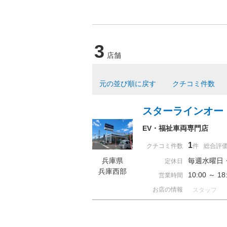
3
店舗
元の並び順に戻す
クチコミ件数
スターラインオー
EV・福祉車両専門店
1
クチコミ件数
件
総合評
兵庫県
毎週水曜日
定休日
兵庫西部
10:00 ～ 
営業時間
お店の情報
スタッフ