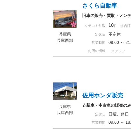
さくら自動車
旧車の販売・買取・メン
10
クチコミ件数
件
総合評
兵庫県
不定休
定休日
兵庫西部
09:00 ～ 
営業時間
お店の情報
スタッフ
佐用ホンダ販売
☆新車・中古車の販売の
兵庫県
兵庫西部
日曜、祭日
定休日
09:00 ～ 
営業時間