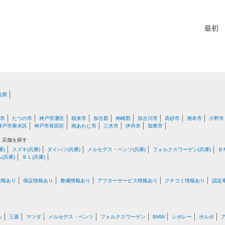
最初
島県
市
たつの市
神戸市灘区
朝来市
加古郡
神崎郡
加古川市
高砂市
洲本市
小野市
神戸市垂水区
神戸市長田区
南あわじ市
三木市
伊丹市
加東市
・店舗を探す
庫)
スズキ(兵庫)
ダイハツ(兵庫)
メルセデス・ベンツ(兵庫)
フォルクスワーゲン(兵庫)
Ｂ
(兵庫)
ＢＬ(兵庫)
情報あり
保証情報あり
整備情報あり
アフターサービス情報あり
クチコミ情報あり
認定
ル
三菱
マツダ
メルセデス・ベンツ
フォルクスワーゲン
BMW
シボレー
ボルボ