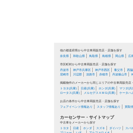
他の都道府県から中古車両販売店・店舗を探す
奈良県
和歌山県
鳥取県
島根県
岡山県
広
市区町村から中古車両販売店・店舗を探す
丹波市
神戸市兵庫区
神戸市西区
養父市
西脇
尼崎市
川辺郡
淡路市
赤穂市
丹波篠山市
掲載物件のメーカーから同じエリアの中古車両販売店
トヨタ(兵庫)
日産(兵庫)
ホンダ(兵庫)
マツダ(兵
ロータス(兵庫)
メルセデスＡＭＧ(兵庫)
ケータハム
お店の条件から中古車両販売店・店舗を探す
フェアイベント情報あり
スタッフ情報あり
買取
カーセンサー・サイトマップ
中古車をメーカーから探す
トヨタ
日産
ホンダ
スズキ
ダイハツ
スバ
プジョー
いすゞ
アルファロメオ