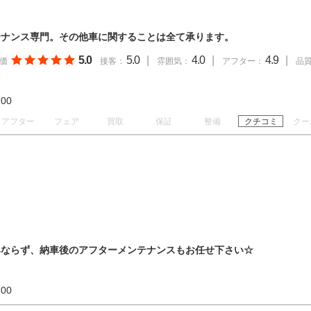
テナンス専門。その他車に関することは全て承ります。
5.0
5.0
|
4.0
|
4.9
|
価
接客：
雰囲気：
アフター：
品
21:00
アフター
フェア
買取
保証
整備
クチコミ
クー
みならず、納車後のアフターメンテナンスもお任せ下さい☆
18:00