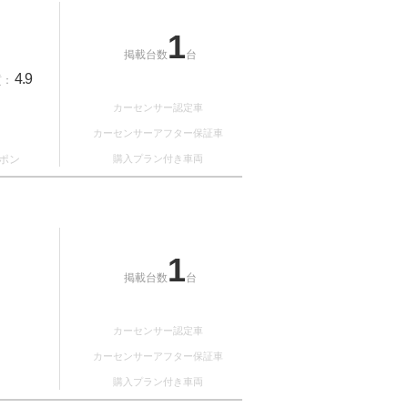
1
掲載台数
台
4.9
質：
カーセンサー認定車
カーセンサーアフター保証車
ポン
購入プラン付き車両
1
掲載台数
台
カーセンサー認定車
カーセンサーアフター保証車
購入プラン付き車両