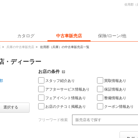
佐用郡（
カタログ
中古車販売店
保険/ローン/他
店
>
兵庫の中古車販売店
>
佐用郡（兵庫）の中古車販売店一覧
店・ディーラー
お店の条件
スタッフ紹介あり
買取情報あり
郡
アフターサービス情報あり
保証情報あり
フェアイベント情報あり
整備情報あり
お店のクチコミ掲載あり
クーポン情報あり
選択する
フリーワード検索