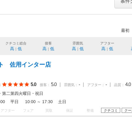
条件
最初
クチコミ総合
接客
雰囲気
アフター
高
低
高
低
高
低
高
低
｜
｜
｜
｜
ト 佐用インター店
5.0
5.0
|
-
|
-
|
4.0
価
接客：
雰囲気：
アフター：
品質：
・第二第四火曜日・祝日
18:00 平日 10:00 ～ 17:30 土日
アフター
フェア
買取
保証
整備
クチコミ
クー