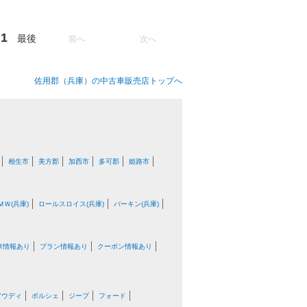
1
最後
前へ
次へ
佐用郡（兵庫）の中古車販売店トップへ
相生市
美方郡
加西市
多可郡
姫路市
ＭＷ(兵庫)
ロールスロイス(兵庫)
バーキン(兵庫)
車情報あり
プラン情報あり
クーポン情報あり
アウディ
ポルシェ
ジープ
フォード