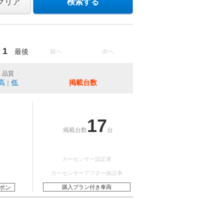
クリア
検索する
1
最後
前へ
次へ
品質
高
低
掲載台数
｜
17
掲載台数
台
カーセンサー認定車
カーセンサーアフター保証車
ポン
購入プラン付き車両