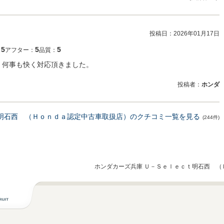
投稿日：
2026年01月17日
5
5
5
：
アフター：
品質：
 何事も快く対応頂きました。
投稿者：
ホンダ
ｔ明石西 （Ｈｏｎｄａ認定中古車取扱店）のクチコミ一覧を見る
(244件)
ホンダカーズ兵庫 Ｕ－Ｓｅｌｅｃｔ明石西 （