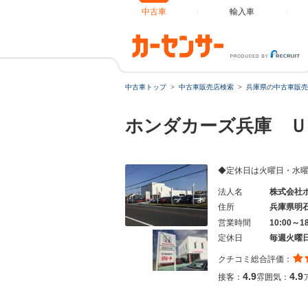
中古車
輸入車
中古車トップ
中古車販売店検索
兵庫県の中古車販売
ホンダカーズ兵庫 Ｕ
◆定休日は火曜日・水曜日で
法人名
株式会社
住所
兵庫県明
営業時間
10:00～1
定休日
毎週火曜
クチコミ総合評価：
4.9
4.9
接客：
雰囲気：