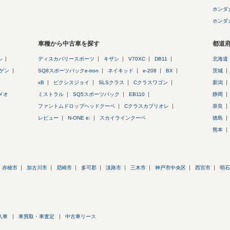
ホンダ
ホンダ
車種から中古車を探す
都道
ル
ディスカバリースポーツ
キザシ
V70XC
DB11
北海道
ゲン
SQ8スポーツバックe-tron
ネイキッド
e-208
BX
茨城
xB
ピクシスジョイ
SLSクラス
Cクラスワゴン
新潟
メオ
ミストラル
SQ5スポーツバック
EB110
静岡
ファントムドロップヘッドクーペ
Cクラスカブリオレ
奈良
レビュー
N-ONE e:
スカイラインクーペ
徳島
熊本
赤穂市
加古川市
尼崎市
多可郡
淡路市
三木市
神戸市中央区
西宮市
明石
入車
車買取・車査定
中古車リース