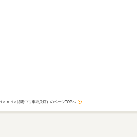
Ｈｏｎｄａ認定中古車取扱店）のページTOPへ