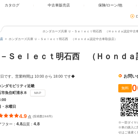
カタログ
中古車販売店
保険/ローン/他
ホンダカーズ兵庫 Ｕ－Ｓｅｌｅｃｔ明石西 （Ｈｏｎｄａ認定中古車
店
ホンダカーズ兵庫 Ｕ－Ｓｅｌｅｃｔ明石西 （Ｈｏｎｄａ認定中古車取扱店）
－Ｓｅｌｅｃｔ明石西 （Ｈｏｎｄａ
お問い
す。営業時間は 10:00 から 18:00 です◆
0
ホンダモビリティ近畿
無料
石市魚住町清水８
MAP
8:00
日・水曜日
4.9
点
(投稿数244件)
※一部ダイヤ
4.8
4.8
アフター：
品質：
※車の購入に
せはご遠慮く