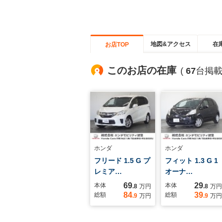
地図&アクセス
在
お店TOP
このお店の在庫
(
67
台掲載
ホンダ
ホンダ
フリード 1.5 G プ
フィット 1.3 G 1
レミア…
オーナ…
69
29
本体
本体
.8
万円
.8
万円
84
39
総額
総額
.9
万円
.9
万円