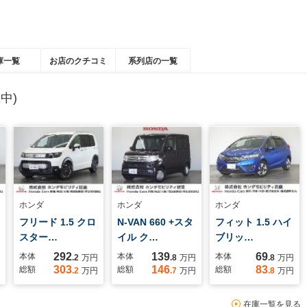
庫一覧
お店のクチコミ
系列店の一覧
中)
ホンダ
ホンダ
ホンダ
フリード 1.5 クロ
N-VAN 660 +スタ
フィット 1.5 ハイ
スター…
イル ク…
ブリッ…
292
139
69
本体
本体
本体
.2
万円
.8
万円
.8
万円
303
146
83
総額
総額
総額
.2
万円
.7
万円
.8
万円
在庫一覧を見る