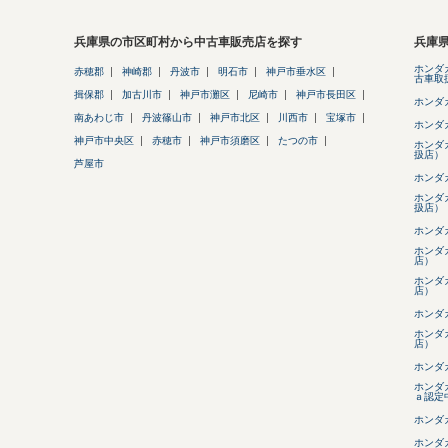
兵庫県の市区町村から中古車販売店を探す
兵庫
ホンダ
赤穂郡
神崎郡
丹波市
明石市
神戸市垂水区
古車取
揖保郡
加古川市
神戸市灘区
尼崎市
神戸市長田区
ホンダ
南あわじ市
丹波篠山市
神戸市北区
川西市
宝塚市
ホンダ
神戸市中央区
赤穂市
神戸市須磨区
たつの市
ホンダ
扱店）
芦屋市
ホンダ
ホンダ
扱店）
ホンダ
ホンダ
店）
ホンダ
店）
ホンダ
ホンダ
店）
ホンダ
ホンダ
ａ認定
ホンダ
ホンダ