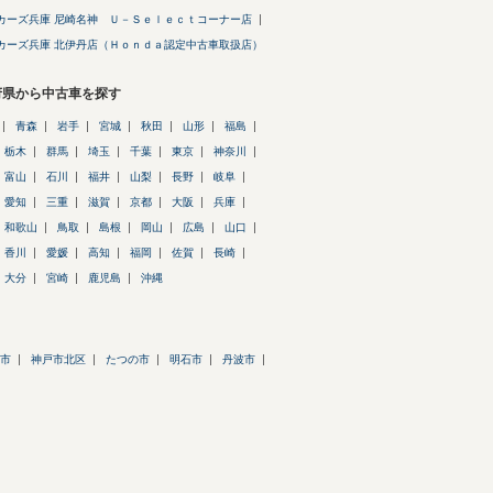
カーズ兵庫 尼崎名神 Ｕ－Ｓｅｌｅｃｔコーナー店
カーズ兵庫 北伊丹店（Ｈｏｎｄａ認定中古車取扱店）
府県から中古車を探す
青森
岩手
宮城
秋田
山形
福島
栃木
群馬
埼玉
千葉
東京
神奈川
富山
石川
福井
山梨
長野
岐阜
愛知
三重
滋賀
京都
大阪
兵庫
和歌山
鳥取
島根
岡山
広島
山口
香川
愛媛
高知
福岡
佐賀
長崎
大分
宮崎
鹿児島
沖縄
市
神戸市北区
たつの市
明石市
丹波市