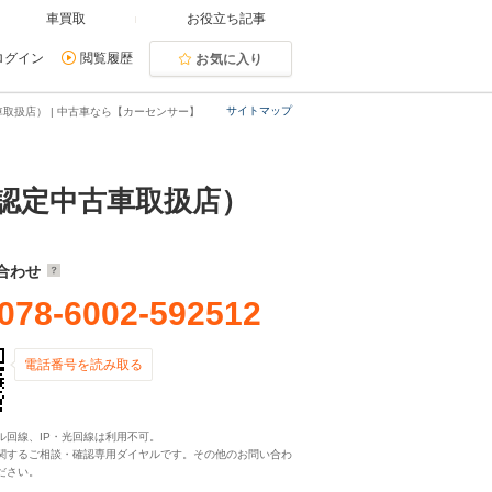
車買取
お役立ち記事
ログイン
閲覧履歴
お気に入り
サイトマップ
取扱店） | 中古車なら【カーセンサー】
認定中古車取扱店）
合わせ
078-6002-592512
電話番号を読み取る
ル回線、IP・光回線は利用不可。
関するご相談・確認専用ダイヤルです。その他のお問い合わ
ださい。