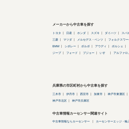
メーカーから中古車を探す
トヨタ
日産
ホンダ
スズキ
ダイハツ
スバ
三菱
マツダ
メルセデス・ベンツ
フォルクスワー
BMW
シボレー
ボルボ
アウディ
ポルシェ
ジープ
フォード
プジョー
いすゞ
アルファロ
兵庫県の市区町村から中古車を探す
三木市
伊丹市
西宮市
加東市
神戸市東灘区
神戸市北区
神戸市兵庫区
中古車情報カーセンサー関連サイト
中古車情報ならカーセンサー
カーセンサーエッジ・輸