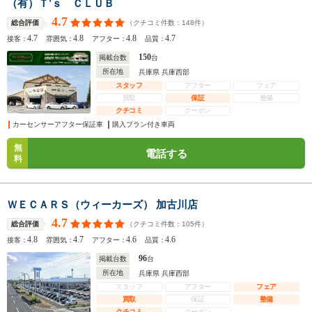
（有）Ｔ’ｓ ＣＬＵＢ
4.7
（クチコミ件数：
148
件）
総合評価
4.7
4.8
4.8
4.7
接客：
雰囲気：
アフター：
品質：
150
掲載台数
台
所在地
兵庫県 兵庫西部
スタッフ
アフター
フェア
買取
保証
整備
クチコミ
クーポン
カーセンサーアフター保証車
購入プラン付き車両
無
電話する
料
ＷＥＣＡＲＳ（ウィーカーズ） 加古川店
4.7
（クチコミ件数：
105
件）
総合評価
4.8
4.7
4.6
4.6
接客：
雰囲気：
アフター：
品質：
96
掲載台数
台
所在地
兵庫県 兵庫西部
スタッフ
アフター
フェア
買取
保証
整備
クチコミ
クーポン