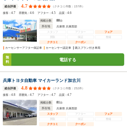
4.7
（クチコミ件数：
157
件）
総合評価
4.7
4.6
4.5
4.6
接客：
雰囲気：
アフター：
品質：
88
掲載台数
台
所在地
兵庫県 兵庫西部
スタッフ
アフター
フェア
買取
保証
整備
クチコミ
クーポン
カーセンサーアフター保証車
カーセンサー認定車
購入プラン付き車両
無
電話する
料
兵庫トヨタ自動車 マイカーランド加古川
4.8
（クチコミ件数：
252
件）
総合評価
4.8
4.7
4.7
4.7
接客：
雰囲気：
アフター：
品質：
81
掲載台数
台
所在地
兵庫県 兵庫西部
スタッフ
アフター
フェア
買取
保証
整備
クチコミ
クーポン