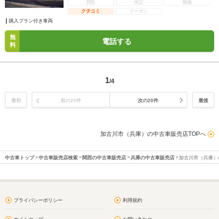
買取
保証
整備
クチコミ
クーポン
購入プラン付き車両
無
電話する
料
1
/4
最初
前の20件
次の20件
最後
加古川市（兵庫）の中古車販売店TOPへ
中古車トップ
中古車販売店検索
関西の中古車販売店
兵庫の中古車販売店
加古川市（兵庫）
プライバシーポリシー
利用規約