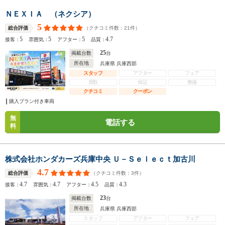
ＮＥＸＩＡ （ネクシア）
5
（クチコミ件数：
21
件）
総合評価
5
5
5
4.7
接客：
雰囲気：
アフター：
品質：
25
掲載台数
台
所在地
兵庫県 兵庫西部
スタッフ
アフター
フェア
買取
保証
整備
クチコミ
クーポン
購入プラン付き車両
無
電話する
料
株式会社ホンダカーズ兵庫中央 Ｕ－Ｓｅｌｅｃｔ加古川
4.7
（クチコミ件数：
3
件）
総合評価
4.7
4.7
4.5
4.3
接客：
雰囲気：
アフター：
品質：
23
掲載台数
台
所在地
兵庫県 兵庫西部
スタッフ
アフター
フェア