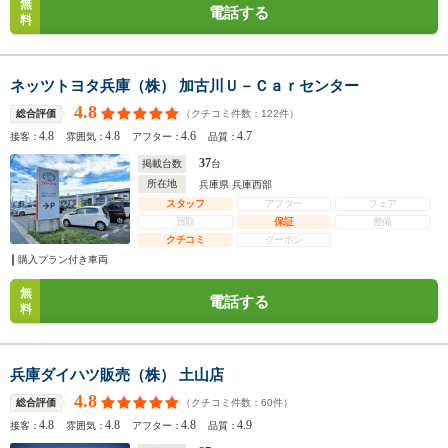
無
電話する
料
ネッツトヨタ兵庫（株） 加古川Ｕ－Ｃａｒセンター
4.8
（クチコミ件数：
122
件）
総合評価
4.8
4.8
4.6
4.7
接客：
雰囲気：
アフター：
品質：
37
掲載台数
台
所在地
兵庫県 兵庫西部
スタッフ
アフター
フェア
買取
保証
整備
クチコミ
クーポン
購入プラン付き車両
無
電話する
料
兵庫ダイハツ販売（株） 土山店
4.8
（クチコミ件数：
60
件）
総合評価
4.8
4.8
4.8
4.9
接客：
雰囲気：
アフター：
品質：