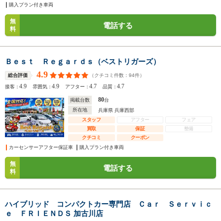
購入プラン付き車両
無
電話する
料
Ｂｅｓｔ Ｒｅｇａｒｄｓ（ベストリガーズ）
4.9
（クチコミ件数：
94
件）
総合評価
4.9
4.9
4.7
4.7
接客：
雰囲気：
アフター：
品質：
80
掲載台数
台
所在地
兵庫県 兵庫西部
スタッフ
アフター
フェア
買取
保証
整備
クチコミ
クーポン
カーセンサーアフター保証車
購入プラン付き車両
無
電話する
料
ハイブリッド コンパクトカー専門店 Ｃａｒ Ｓｅｒｖｉｃ
ｅ ＦＲＩＥＮＤＳ 加古川店