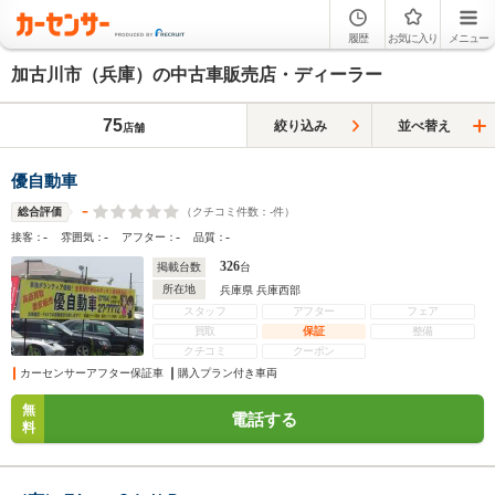
履歴
お気に入り
メニュー
加古川市（兵庫）の中古車販売店・ディーラー
75
絞り込み
並べ替え
店舗
優自動車
-
（クチコミ件数：
-
件）
総合評価
-
-
-
-
接客：
雰囲気：
アフター：
品質：
326
掲載台数
台
所在地
兵庫県 兵庫西部
スタッフ
アフター
フェア
買取
保証
整備
クチコミ
クーポン
カーセンサーアフター保証車
購入プラン付き車両
無
電話する
料