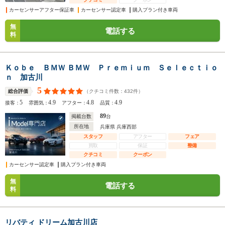
カーセンサーアフター保証車
カーセンサー認定車
購入プラン付き車両
無
電話する
料
Ｋｏｂｅ ＢＭＷ ＢＭＷ Ｐｒｅｍｉｕｍ Ｓｅｌｅｃｔｉｏ
ｎ 加古川
5
（クチコミ件数：
432
件）
総合評価
5
4.9
4.8
4.9
接客：
雰囲気：
アフター：
品質：
89
掲載台数
台
所在地
兵庫県 兵庫西部
スタッフ
アフター
フェア
買取
保証
整備
クチコミ
クーポン
カーセンサー認定車
購入プラン付き車両
無
電話する
料
リバティ ドリーム加古川店