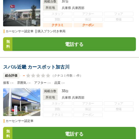
37
掲載台数
台
所在地
兵庫県 兵庫西部
スタッフ
アフター
フェア
買取
保証
整備
クチコミ
クーポン
カーセンサー認定車
購入プラン付き車両
無
電話する
料
スバル近畿 カースポット加古川
-
（クチコミ件数：
-
件）
総合評価
-
-
-
-
接客：
雰囲気：
アフター：
品質：
33
掲載台数
台
所在地
兵庫県 兵庫西部
スタッフ
アフター
フェア
買取
保証
整備
クチコミ
クーポン
カーセンサー認定車
無
電話する
料