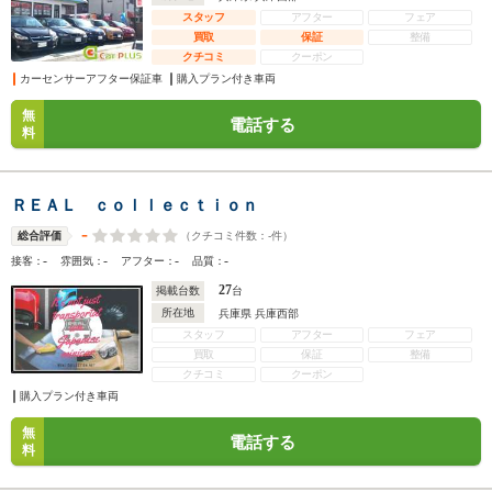
スタッフ
アフター
フェア
買取
保証
整備
クチコミ
クーポン
カーセンサーアフター保証車
購入プラン付き車両
無
電話する
料
ＲＥＡＬ ｃｏｌｌｅｃｔｉｏｎ
-
（クチコミ件数：
-
件）
総合評価
-
-
-
-
接客：
雰囲気：
アフター：
品質：
27
掲載台数
台
所在地
兵庫県 兵庫西部
スタッフ
アフター
フェア
買取
保証
整備
クチコミ
クーポン
購入プラン付き車両
無
電話する
料