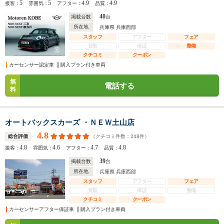
5
5
4.9
4.9
接客：
雰囲気：
アフター：
品質：
40
掲載台数
台
所在地
兵庫県 兵庫西部
スタッフ
アフター
フェア
買取
保証
整備
クチコミ
クーポン
カーセンサー認定車
購入プラン付き車両
無
電話する
料
オートバックスカーズ ・ＮＥＷ土山店
4.8
（クチコミ件数：
248
件）
総合評価
4.8
4.6
4.7
4.8
接客：
雰囲気：
アフター：
品質：
39
掲載台数
台
所在地
兵庫県 兵庫西部
スタッフ
アフター
フェア
買取
保証
整備
クチコミ
クーポン
カーセンサーアフター保証車
購入プラン付き車両