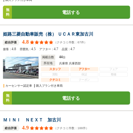
無
電話する
料
姫路三菱自動車販売（株） ＵＣＡＲ東加古川
4.8
（クチコミ件数：
67
件）
総合評価
4.8
4.5
4.7
4.7
接客：
雰囲気：
アフター：
品質：
44
掲載台数
台
所在地
兵庫県 兵庫西部
スタッフ
アフター
フェア
買取
保証
整備
クチコミ
クーポン
カーセンサー認定車
購入プラン付き車両
無
電話する
料
ＭＩＮＩ ＮＥＸＴ 加古川
4.9
（クチコミ件数：
188
件）
総合評価