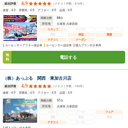
4.9
（クチコミ件数：
474
件）
総合評価
4.9
4.8
4.9
4.9
接客：
雰囲気：
アフター：
品質：
64
掲載台数
台
所在地
兵庫県 兵庫西部
スタッフ
アフター
フェア
買取
保証
整備
クチコミ
クーポン
カーセンサーアフター保証車
カーセンサー認定車
購入プラン付き車両
無
電話する
料
（株）あっぷる 関西 東加古川店
4.9
（クチコミ件数：
749
件）
総合評価
4.9
4.9
4.9
4.9
接客：
雰囲気：
アフター：
品質：
57
掲載台数
台
所在地
兵庫県 兵庫西部
スタッフ
アフター
フェア
買取
保証
整備
クチコミ
クーポン
購入プラン付き車両