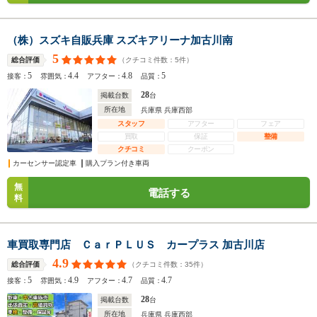
（株）スズキ自販兵庫 スズキアリーナ加古川南
5
（クチコミ件数：
5
件）
総合評価
5
4.4
4.8
5
接客：
雰囲気：
アフター：
品質：
28
掲載台数
台
所在地
兵庫県 兵庫西部
スタッフ
アフター
フェア
買取
保証
整備
クチコミ
クーポン
カーセンサー認定車
購入プラン付き車両
無
電話する
料
車買取専門店 ＣａｒＰＬＵＳ カープラス 加古川店
4.9
（クチコミ件数：
35
件）
総合評価
5
4.9
4.7
4.7
接客：
雰囲気：
アフター：
品質：
28
掲載台数
台
所在地
兵庫県 兵庫西部