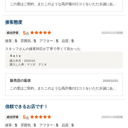
この度はご契約、またこのような高評価の口コミをいただき誠にあり
がとうございました。今後とも、従業員一同お客様にご満足いただけ
るよう邁進して参ります。素敵なカーライフをお過ごしくださいま
せ。
接客態度
5
総合評価
2025/11/22投稿
点
5
5
5
5
接客 :
雰囲気 :
アフター :
品質 :
スタッフさんの接客対応が丁寧で早くて良かった
Ｒａｔｅ
購入年月：
2025/10
購入した車：マツダ デミオ
販売店の返信
2025/11/22
この度はご契約、またこのような高評価の口コミをいただき誠にあり
がとうございました。ドラレコやバックカメラの 取付作業等迅速に行
い、なるべく早くご納車できるように準備いたします。今後とも、従
業員一同お客様にご満足いただけるよう邁進して参ります。是非よろ
信頼できるお店です！
しくお願い申し上げます。
5
総合評価
2025/11/08投稿
点
5
5
5
5
接客 :
雰囲気 :
アフター :
品質 :