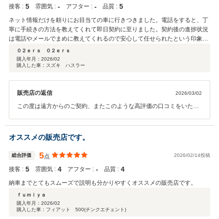
5
‐
‐
5
接客 :
雰囲気 :
アフター :
品質 :
ネット情報だけを頼りにお目当ての車に行きつきました。電話をすると、丁
寧に手続きの方法を教えてくれて即日契約に至りました。契約後の進捗状況
は電話やメールでまめに教えてくれるので安心して任せられたという印象で
す。総じて対応は迅速でした。購入車は状態が良くとても気に入っていま
０２ｅｒｓ ０２ｅｒｓ
す。ありがとうございました。初めての中古車購入だったことに加えて、現
購入年月：
2026/02
購入した車：スズキ ハスラー
物確認せぬまま買うことができたことに、自分でも少々驚いています。
販売店の返信
2026/03/02
この度は遠方からのご契約、またこのような高評価の口コミをいただ
き誠にありがとうございました。お車も気に入っていただけたよう
で、私も嬉しいです。こちらこそ迅速にご対応していただき、大変感
謝しております。今後とも、従業員一同お客様にご満足いただけるよ
オススメの販売店です。
う邁進して参ります。 改めてこの度はありがとうございました。素敵
なカーライフをお過ごしくださいませ！
5
総合評価
2026/02/14投稿
点
5
4
‐
4
接客 :
雰囲気 :
アフター :
品質 :
納車までとてもスムーズで説明も分かりやすくオススメの販売店です。
ｆｕｍｉｙａ
購入年月：
2026/02
購入した車：フィアット 500(チンクエチェント)