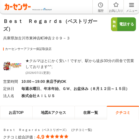
履歴
お気に入り
メニュー
Ｂｅｓｔ Ｒｅｇａｒｄｓ（ベストリガー
無
電話する
料
ズ）
兵庫県加古川市東神吉町神吉２０９－３
カーセンサーアフター保証取扱店
★クルマはとにかく安い！ですが、駅から徒歩30分の田舎で営業
しております^^;
(2026/07/21更新)
営業時間
10:00～19:00 来店予約OK
定休日
毎週水曜日、年末年始、ＧＷ、お盆休み（８月１２日～１５日）
法人名
株式会社ＡｉＬＵＳ
お店TOP
地図&アクセス
在庫一覧
クチコミ
Ｂｅｓｔ Ｒｅｇａｒｄｓ（ベストリガーズ） (クチコミ一覧)
4.9
クチコミ総合評価：