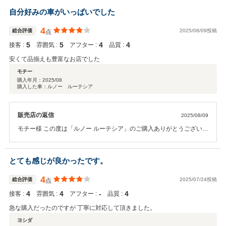
感謝致します。ロン様が充実したカーライフをお送り頂けますよう、
自分好みの車がいっぱいでした
心より願っております。ご相談事がございましたら、お気軽にご連絡
下さい。今後も宜しくお願い致します。担当：上田
4
総合評価
2025/08/09投稿
点
5
5
4
4
接客 :
雰囲気 :
アフター :
品質 :
安くて品揃えも豊富なお店でした
モチー
購入年月：
2025/08
購入した車：ルノー ルーテシア
販売店の返信
2025/08/09
モチー様 この度は「ルノー ルーテシア」のご購入ありがとうございま
した。 お好みに合うお車がたくさんあったとのこと、スタッフ一同と
ても励みになります。 これからも多彩なラインナップをご用意し、お
客様にぴったりの一台をご提案できるよう努めて参ります！ 今後とも
とても感じが良かったです。
末永くよろしくお願いします。
4
総合評価
2025/07/24投稿
点
4
4
‐
4
接客 :
雰囲気 :
アフター :
品質 :
急な購入だったのですが 丁寧に対応して頂きました。
ヨシダ