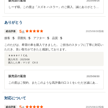
販売店の返信
2025/09/16
非喫煙者)、何度も換気や消臭スプレーなどを施してもらっていて、納車時に
は言われなければ気付かないくらいの状態になっていました 担当の方は説明
しーず様。この度は「スズキ ハスラー」のご購入、誠にありがとうご
も的確明確でこちらの希望を最大限叶えてもらえるように対応していただ
ざいました。ご納車の際にお喜び頂いているお姿を拝見し、大変嬉し
き、感謝です ありがとうごさいました
く思いました。また、クチコミにてありがたいお言葉まで頂戴し、心
より感謝致します。今後もご相談事がございましたら、お気軽にご連
ありがとう
絡下さい。 しーず様が充実したカーライフをお送り頂けますことを、
心よりお祈りしております。担当：上田
5
総合評価
2025/08/30投稿
点
5
5
5
5
接客 :
雰囲気 :
アフター :
品質 :
このたびは、希望の車を購入できました。 ご担当のスタッフに丁寧に対応い
ただき、良い取引ができたと感謝しております。
ｓａｓｏｒｉくん
購入年月：
2025/08
購入した車：マツダ CX-3
販売店の返信
2025/08/30
この度はご契約、またこのような高評価の口コミをいただき誠にあり
がとうございました。 今後とも、従業員一同お客様にご満足いただけ
るよう邁進して参ります。 今後とも、是非、よろしくお願い申し上げ
ます。
対応について
5
総合評価
2025/08/22投稿
点