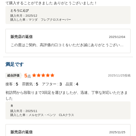
て購入することができました ありがとうございました！
とろうにえび
購入年月：
2025/12
購入した車：マツダ フレアクロスオーバー
販売店の返信
2025/12/04
この度はご契約、高評価の口コミをいただき誠にありがとうございま
した。 もう一度ご足労いただくことになり恐縮ですが、ご満足いただ
けるようにご対応させていただきます。今後とも、従業員一同お客様
にご満足いただけるよう邁進して参ります。 今後とも、是非よろしく
満足です
お願い申し上げます。
5
総合評価
2025/11/25投稿
点
5
5
3
4
接客 :
雰囲気 :
アフター :
品質 :
初訪問から段取りまで3回足を運びましたが、迅速、丁寧な対応いただきま
した
Ｒ
購入年月：
2025/11
購入した車：メルセデス・ベンツ CLAクラス
販売店の返信
2025/11/25