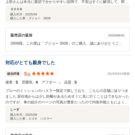
上田さんは本当に親切で分かりやすい説明で、不安はすぐに解消して、即決
で購入を決めました。とても良いお店なのでおすすめですよ。
３００８
購入年月：
2025/09
購入した車：プジョー 3008
販売店の返信
2025/09/20
3008様。この度は「プジョー 3008」のご購入、誠にありがとうござ
いました。しっかりと現車確認を頂いた上でお気に召して頂く事がで
き、大変嬉しく思っております。また、クチコミにてありがたいお言
葉を頂戴し、心より感謝致します。ご納車に向けてのご準備を誠心誠
対応がとても親身でした
意進めさせて頂きます。3008様が充実したカーライフをお送り頂けま
すことを、心よりお祈りしております。今後も宜しくお願い致しま
5
総合評価
2025/09/15投稿
点
す。担当：上田
5
4
‐
5
接客 :
雰囲気 :
アフター :
品質 :
ブルーのミッションのハスラー限定で探しており、こちらの店舗に辿りつき
ました 居住地からは少し距離があるためすぐに見に行くことはできなかった
のですが、車の紹介のページの写真が豊富だったので内装外観ともによくわ
かりました 店舗には電話で問い合わせたのですが、遠方で見に行けないと伝
しーず
えるとその場で車まで行っていただき、臭いや細かいキズ、設備の動作状況
購入年月：
2025/08
購入した車：スズキ ハスラー
なども説明してくれてとても信頼感に繋がりました 購入を決めてからもライ
ンで必要書類などのやり取りが出来、かなりスムーズに契約までして下さい
ました 禁煙車ではなく、臭いも少し残っていると聞いていたのですが(当方