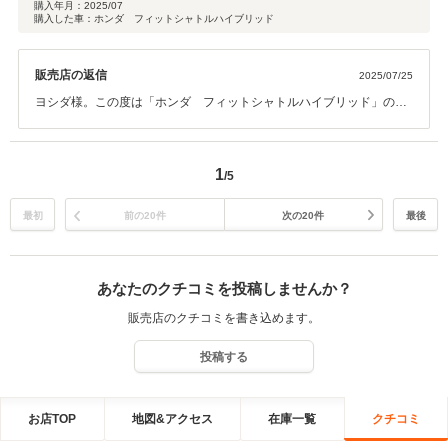
購入年月：
2025/07
購入した車：ホンダ フィットシャトルハイブリッド
販売店の返信
2025/07/25
ヨシダ様。この度は「ホンダ フィットシャトルハイブリッド」のご
購入、誠にありがとうございました。しっかりと現車確認を頂いた上
でお気に召して頂くことができ、大変嬉しく思っております。また、
クチコミにてありがたいお言葉を頂戴し、心より感謝致します。充実
1
/5
したカーライフをお送り頂けますよう、心より願っております。今後
も宜しくお願い致します。
最初
前の20件
次の20件
最後
あなたのクチコミを投稿しませんか？
販売店のクチコミを書き込めます。
投稿する
お店TOP
地図&アクセス
在庫一覧
クチコミ