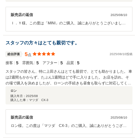
販売店の返信
2025/08/10
Ｉ．Ｙ様。この度は「MINI」のご購入、誠にありがとうございまし
た。ご納車の際にお喜び頂いているお姿を拝見し、大変嬉しく思いま
した。また、クチコミにてありがたいお言葉まで頂戴し、心より感謝
致します。 Ｉ．Ｙ様が充実したカーライフをお送り頂けますよう、心
スタッフの方々はとても親切です。
より願っております。ご相談事がございましたら、お気軽にご連絡下
さい。今後も宜しくお願い致します。担当：上田
5
総合評価
2025/08/10投稿
点
5
5
5
5
接客 :
雰囲気 :
アフター :
品質 :
スタッフの皆さん、特に上田さんはとても親切で、とても助かりました。 車
は2週間もかからず、たぶん1週間ほどで手に入りました。 お店を訪れ、そ
の場で購入を決めましたが、ローンの手続きも昼食も取らずに対応してくれ
ました。 分かりやすく説明してくださり、とても迅速に手続きしていただい
ロン
たことに感謝しています。 このお店はぜひおすすめしたいです。
購入年月：
2025/08
購入した車：マツダ CX-3
販売店の返信
2025/08/10
ロン様。この度は「マツダ CX-3」のご購入、誠にありがとうござい
ました。ご納車の際にお喜び頂いているお姿を拝見し、大変嬉しく思
いました。また、クチコミにてありがたいお言葉まで頂戴し、心より