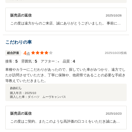
ダントツでした。 最後まで丁寧にご対応いただき、ありがとうございまし
た。
販売店の返信
2025/10/26
この度は遠方からのご来店、誠にありがとうございました。 事前にメ
ールやお電話で度々やり取りさせて頂いておりましたが、本日やっと
お会いできて幸いでした。 終始盛り上がる会話をさせて頂いた上にご
契約まで頂き、心より感謝しております。 心温まるクチコミに恥じな
こだわりの車
いよう、しっかりご納車までのご準備を進めさせて頂きます。 今後も
末永いお付き合いを宜しくお願い致します。 担当:上田
4
総合評価
2025/10/23投稿
点
5
5
‐
4
接客 :
雰囲気 :
アフター :
品質 :
車種やカラーにこだわりがあったので、探していた車がみつかり、遠方でし
たが訪問させていただき、丁寧に保険や、他府県であることの必要な手続き
等教えていただきました。
おおにし
購入年月：
2025/10
購入した車：ダイハツ ムーヴキャンバス
販売店の返信
2025/10/23
この度はご契約、またこのような高評価の口コミをいただき誠にあり
がとうございました。 遠方からわざわざ足を運んでいただき、実際に