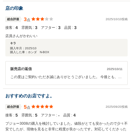
お車を見た上でご契約いただきありがとうございました。今後とも、
従業員一同お客様にご満足いただけるよう邁進して参ります。 是非よ
店の印象
ろしくお願い申し上げます。
3
総合評価
2025/10/10投稿
点
4
3
3
3
接客 :
雰囲気 :
アフター :
品質 :
店員さんがかわいい
キラ
購入年月：
2025/10
購入した車：ホンダ N-BOX
販売店の返信
2025/10/11
この度はご契約いただき誠にありがとうございました。 今後とも、従
業員一同お客様にご満足いただけるよう邁進して参ります。 今後と
も、是非、よろしくお願い申し上げます。
おすすめのお店ですよ。
5
総合評価
2025/09/20投稿
点
5
5
‐
4
接客 :
雰囲気 :
アフター :
品質 :
プジョー3008の購入を検討していました。値段がとても安かったので少々不
安でしたが、現物を見ると非常に程度が良かったです。対応してくださった