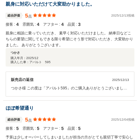
カーライフをお過ごしくださいませ。
親身に対応いただけて大変助かりました。
5
総合評価
2025/12/13投稿
点
4
4
4
3
接客 :
雰囲気 :
アフター :
品質 :
親身に相談に乗っていただき、 素早く対応いただけました。 納車日などこ
ちらの要望に関してもできる限り希望にそう形で対応いただき、大変助かり
ました。 ありがとうございます。
つかさ
購入年月：
2025/12
購入した車：アバルト 595
販売店の返信
2025/12/13
つかさ様 この度は「アバルト595」のご購入ありがとうございまし
た。 高評価をいただき、スタッフ一同とても励みになります。 これか
らもお客様に寄り添ったご提案や接客が出来るよう努めて参ります！
今後とも末永くよろしくお願いします。
ほぼ希望通り
5
総合評価
2025/12/04投稿
点
5
5
5
5
接客 :
雰囲気 :
アフター :
品質 :
予算は少しオーバーしてしまいましたが担当の方がとても親切丁寧で安心し