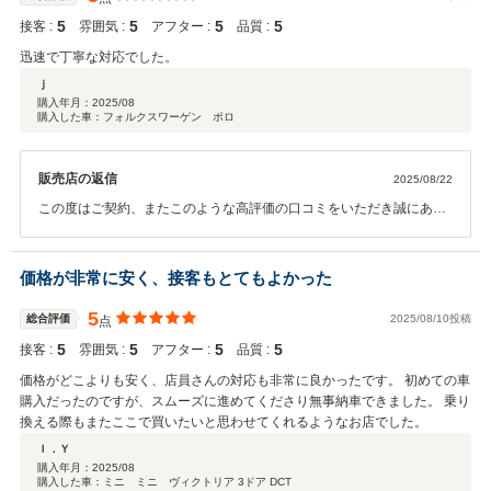
5
5
5
5
接客 :
雰囲気 :
アフター :
品質 :
迅速で丁寧な対応でした。
ｊ
購入年月：
2025/08
購入した車：フォルクスワーゲン ポロ
販売店の返信
2025/08/22
この度はご契約、またこのような高評価の口コミをいただき誠にあり
がとうございました。 今後とも、従業員一同お客様にご満足いただけ
るよう邁進して参ります。 今後とも、是非、よろしくお願い申し上げ
ます。
価格が非常に安く、接客もとてもよかった
5
総合評価
2025/08/10投稿
点
5
5
5
5
接客 :
雰囲気 :
アフター :
品質 :
価格がどこよりも安く、店員さんの対応も非常に良かったです。 初めての車
購入だったのですが、スムーズに進めてくださり無事納車できました。 乗り
換える際もまたここで買いたいと思わせてくれるようなお店でした。
Ｉ．Ｙ
購入年月：
2025/08
購入した車：ミニ ミニ ヴィクトリア 3ドア DCT