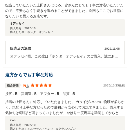
担当していただいた上田さんはじめ、皆さんにとても丁寧に対応いただけた
ので、不安もなく手続きを進めることができました。次回もここでお世話に
なりたいと思えるお店です。
オデッセイ
購入年月：
2025/10
購入した車：ホンダ オデッセイ
販売店の返信
2025/11/08
オデッセイ様。この度は「ホンダ オデッセイ」のご購入、誠にあり
がとうございました。ご納車の際にご家族皆様がお喜び頂いているお
姿を拝見し、感無量でした。クチコミにてありがたいお言葉まで頂戴
し、心より感謝致します。オデッセイ様が充実したカーライフをお送
遠方からでも丁寧な対応
り頂けますことを、心よりお祈りしております。また今後も、お気軽
にお立ち寄り下さい。ありがとうございました。担当：上田
5
総合評価
2025/10/25投稿
点
5
5
5
5
接客 :
雰囲気 :
アフター :
品質 :
担当の上田さんに対応していただきました。 ガタイがいいのに物腰が柔らか
く、気配り上手な方だったので最初から安心してお話できました。購入する
気持ちは9割ほど固まっていましたが、やはり一度現車を確認してからと思
い、九州から伺いました。 実際に拝見したところ、想像以上に車がきれいで
ハム
感動しました。本当に大切に、愛情を込めて所有されていたのだろうと感じ
購入年月：
2025/10
購入した車：メルセデス・ベンツ Eクラスワゴン
ました。 他の中古車販売店でも何台か見ましたが、価格も見た目もこちらが