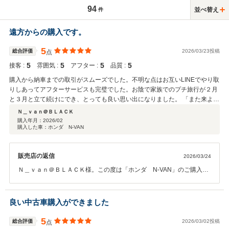
94
並べ替え
件
遠方からの購入です。
5
総合評価
2026/03/23投稿
点
5
5
5
5
接客 :
雰囲気 :
アフター :
品質 :
購入から納車までの取引がスムーズでした。不明な点はお互いLINEでやり取
りしあってアフターサービスも完璧でした。お陰で家族でのプチ旅行が２月
と３月と立て続けにでき、とっても良い思い出になりました。 「また来よう
ね」と旅行に来るきっかけになりましたし、子供連れでも嫌な顔せず店員さ
Ｎ＿ｖａｎ＠ＢＬＡＣＫ
んもとてもよくしてくれました。 また知人など車の購入機会があれば紹介し
購入年月：
2026/02
購入した車：ホンダ N-VAN
たいと思います。
販売店の返信
2026/03/24
Ｎ＿ｖａｎ＠ＢＬＡＣＫ様。この度は「ホンダ N-VAN」のご購入、
誠にありがとうございました。ご納車の際にお喜びいただいているお
姿を拝見し、感無量でした。また、クチコミにてありがたいお言葉ま
で頂戴し、心より感謝致します。今後もご相談事がございましたら、
良い中古車購入ができました
お気軽にご連絡ください。 Ｎ＿ｖａｎ＠ＢＬＡＣＫ様が充実したカー
ライフをお送りいただけますことを、心よりお祈りしております。
5
総合評価
2026/03/02投稿
点