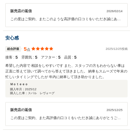
販売店の返信
2026/02/14
この度はご契約、またこのような高評価の口コミをいただき誠にあり
がとうございました。 今後とも、従業員一同お客様にご満足いただけ
るよう邁進して参ります。 今後とも是非よろしくお願いいたします。
安心感
5
総合評価
2025/12/25投稿
点
5
5
5
5
接客 :
雰囲気 :
アフター :
品質 :
希望した内容で 相談をしやすいです また、スタッフの方もわからない事は
正直に答えて頂いて調べてから答えて頂きました。 納車もスムーズで年末の
忙しいタイミングでしたが 年内に納車して頂き助かりました。
Ｍｏｔｅｅｏ
購入年月：
2025/12
購入した車：スバル レヴォーグ
販売店の返信
2025/12/25
この度はご契約、また高評価の口コミをいただき誠にありがとうござ
いました。無事に年内にご納車出来て良かったです。こちらこそ書類
のご準備等、迅速にご対応いただきありがとうございました。素敵な