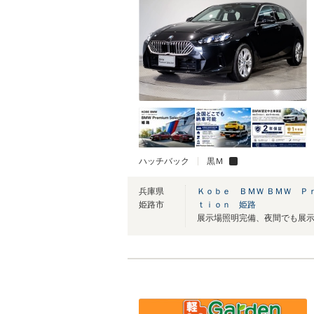
ハッチバック
黒Ｍ
兵庫県
Ｋｏｂｅ ＢＭＷ ＢＭＷ Ｐ
姫路市
ｔｉｏｎ 姫路
展示場照明完備、夜間でも展