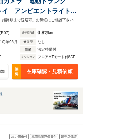
全周囲カメラ 電動トランク
レイ アンビエントライト
シスト 18AW ワイヤレ
☆認定中古車☆修復歴なし☆メーカー保証付き☆100項目点検実施☆☆ご来店時、姫路駅まで送迎可。お気軽にご相談下さい☆雨天時もゆっくりご覧いただけるブースもございます
0.8
(R07)
万km
走行距離
R10)年08月
なし
修復歴
法定整備付
整備
C
フロアMTモード付8AT
ミッション
無
在庫確認・見積依頼
追加
料
報
360°
画像付
車両品質評価書付
販売店保証