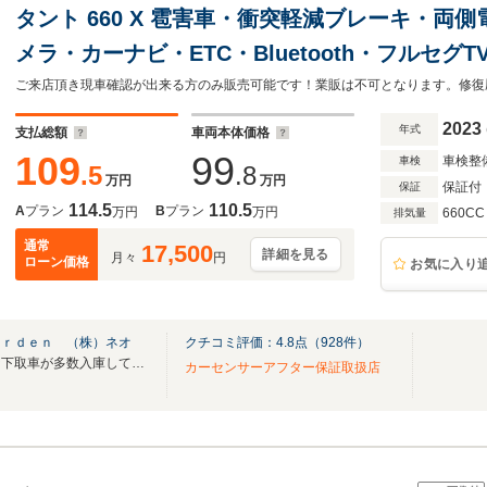
タント 660 X 雹害車・衝突軽減ブレーキ・両
メラ・カーナビ・ETC・Bluetooth・フルセグT
キー&プッシュスタート・ベンチシート・ルーム
2023
年式
支払総額
車両本体価格
109
99
車検整
車検
.5
.8
万円
万円
保証付
保証
114.5
110.5
A
プラン
B
プラン
万円
万円
660CC
排気量
通常
17,500
詳細を見る
月々
円
ローン価格
お気に入り
ａｒｄｅｎ （株）ネオ
クチコミ評価：
4.8
点（
928
件）
決算先取セール開催中！良質な下取車が多数入庫しています！
カーセンサーアフター保証取扱店