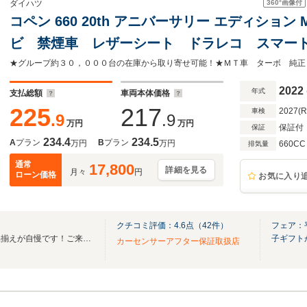
360°
画像付
ダイハツ
コペン 660 20th アニバーサリー エディショ
ビ 禁煙車 レザーシート ドラレコ スマート
オートライト オートエアコン Bluetooth 
2022
年式
支払総額
車両本体価格
225
217
2027(
車検
.9
.9
万円
万円
保証付
保証
234.4
234.5
A
プラン
B
プラン
万円
万円
660CC
排気量
通常
17,800
詳細を見る
月々
円
ローン価格
お気に入り
クチコミ評価：
4.6
点（
42
件）
フェア：
姫路市内の大型展示場です！品揃えが自慢です！ご来店をお待ちしております。
子ギフト
カーセンサーアフター保証取扱店