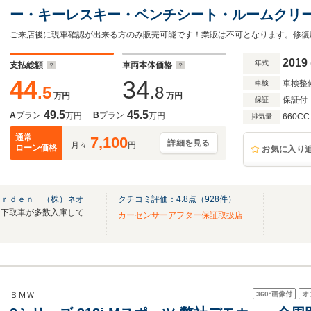
ー・キーレスキー・ベンチシート・ルームクリー
2019
年式
支払総額
車両本体価格
44
34
車検整
車検
.5
.8
万円
万円
保証付
保証
49.5
45.5
A
プラン
B
プラン
万円
万円
660CC
排気量
通常
7,100
詳細を見る
月々
円
ローン価格
お気に入り
ａｒｄｅｎ （株）ネオ
クチコミ評価：
4.8
点（
928
件）
決算先取セール開催中！良質な下取車が多数入庫しています！
カーセンサーアフター保証取扱店
360°
画像付
オ
ＢＭＷ