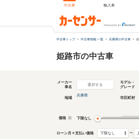
中古車
輸入車
中古車トップ
中古車情報:一覧
兵庫県の中古車
姫路市の中古車
メーカー
モデル・
選択する
車名
グレード
兵庫県
地域
市区町村
価格
下限なし
〜
ローン月々支払い価格