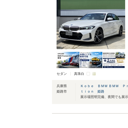
セダン
真珠白
兵庫県
Ｋｏｂｅ ＢＭＷ ＢＭＷ Ｐ
姫路市
ｔｉｏｎ 姫路
展示場照明完備、夜間でも展