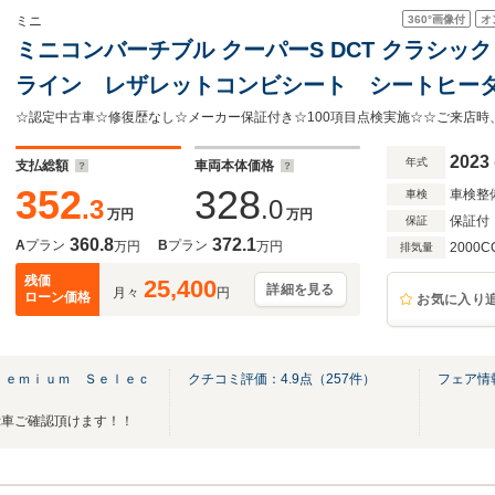
360°
画像付
オ
ミニ
ミニコンバーチブル クーパーS DCT クラシ
ライン レザレットコンビシート シートヒー
ル 純正18インチアルミホイール ウィンドディ
CarPlayナビ ミラー純正ETC
2023
年式
支払総額
車両本体価格
352
328
車検整
車検
.3
.0
万円
万円
保証付
保証
360.8
372.1
A
プラン
B
プラン
万円
万円
2000C
排気量
残価
25,400
詳細を見る
月々
円
ローン価格
お気に入り
ｒｅｍｉｕｍ Ｓｅｌｅｃ
クチコミ評価：
4.9
点（
257
件）
フェア情
示車ご確認頂けます！！