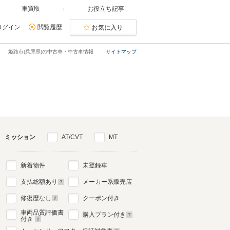
車買取
お役立ち記事
ログイン
閲覧履歴
お気に入り
姫路市(兵庫県)の中古車・中古車情報
サイトマップ
ミッション
AT/CVT
MT
新着物件
未登録車
支払総額あり
メーカー系販売店
修復歴なし
クーポン付き
車両品質評価書
購入プラン付き
付き