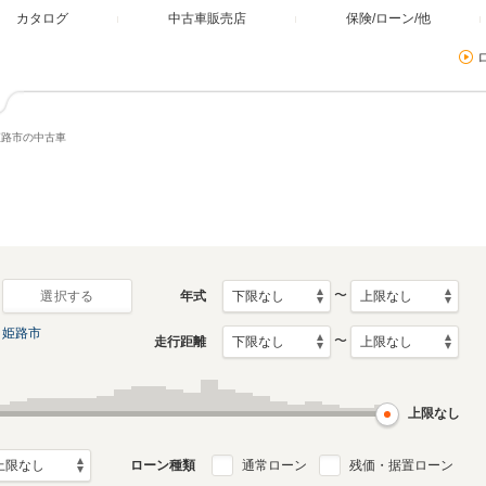
カタログ
中古車販売店
保険/ローン/他
姫路市の中古車
〜
年式
選択する
姫路市
〜
走行距離
上限なし
ローン種類
通常ローン
残価・据置ローン