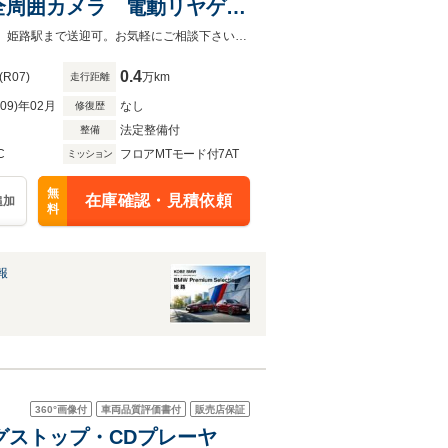
全周囲カメラ 電動リヤゲー
機能 ヘッドアップディスプ
☆認定中古車☆修復歴なし☆メーカー保証付き☆100項目点検実施☆☆ご来店時、姫路駅まで送迎可。お気軽にご相談下さい☆雨天時もゆっくりご覧いただけるブースもございます
0.4
(R07)
万km
走行距離
R09)年02月
なし
修復歴
法定整備付
整備
C
フロアMTモード付7AT
ミッション
無
在庫確認・見積依頼
追加
料
報
360°
画像付
車両品質評価書付
販売店保証
ングストップ・CDプレーヤ