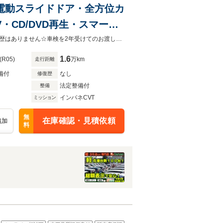
側電動スライドドア・全方位カ
V・CD/DVD再生・スマート
クリーニング!
ご来店頂き現車確認が出来る方のみ販売可能です！業販は不可となります。修復歴はありません☆車検を2年受けてのお渡し☆安心の法定整備付き☆
1.6
(R05)
万km
走行距離
備付
なし
修復歴
法定整備付
整備
インパネCVT
ミッション
無
在庫確認・見積依頼
追加
料