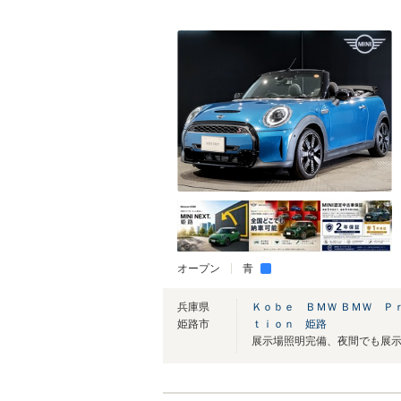
オープン
青
兵庫県
Ｋｏｂｅ ＢＭＷ ＢＭＷ Ｐ
姫路市
ｔｉｏｎ 姫路
展示場照明完備、夜間でも展