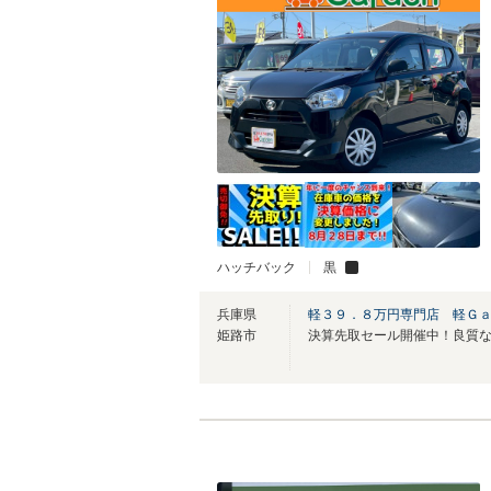
ハッチバック
黒
兵庫県
軽３９．８万円専門店 軽Ｇ
姫路市