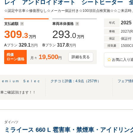
レイ アンドロイドオート シートヒーター 
ト アンビエントライト ハンズオフアシスト
レイ
2025
年式
支払総額
車両本体価格
309
293
2027(
車検
.3
.0
万円
万円
保証付
保証
329.1
317.8
A
プラン
B
プラン
万円
万円
1500C
排気量
残価
19,500
詳細を見る
月々
円
ローン価格
お気に入り
ｒｅｍｉｕｍ Ｓｅｌｅｃ
クチコミ評価：
4.9
点（
257
件）
フェア情
示車ご確認頂けます！！
ダイハツ
ミライース 660 L 雹害車・禁煙車・アイドリ