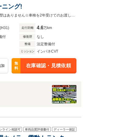
ニング!
ご来店後に現車確認が出来る方のみ販売可能です！業販は不可となります。修復歴はありません☆車検を2年受けてのお渡し☆安心の法定整備付き☆
4.6
(H31)
万km
走行距離
備付
なし
修復歴
法定整備付
整備
インパネCVT
ミッション
無
在庫確認・見積依頼
追加
料
ンライン相談可
車両品質評価書付
ディーラー保証