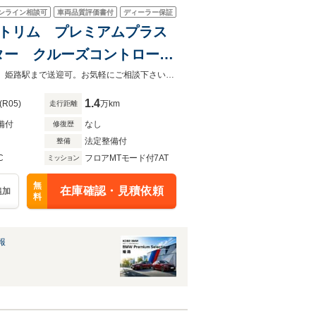
ンライン相談可
車両品質評価書付
ディーラー保証
ックトリム プレミアムプラス
ター クルーズコントロー
フレクター Apple
☆認定中古車☆修復歴なし☆メーカー保証付き☆100項目点検実施☆☆ご来店時、姫路駅まで送迎可。お気軽にご相談下さい☆雨天時もゆっくりご覧いただけるブースもございます
1.4
(R05)
万km
走行距離
備付
なし
修復歴
法定整備付
整備
C
フロアMTモード付7AT
ミッション
無
在庫確認・見積依頼
追加
料
報