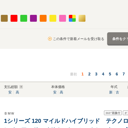
この条件で新着メールを受け取る
条件をク
1
2
3
4
5
6
7
最初
支払総額
本体価格
年式
安
高
安
高
新
古
360°
画像付
オ
ＢＭＷ
1シリーズ 120 マイルドハイブリッド テクノ