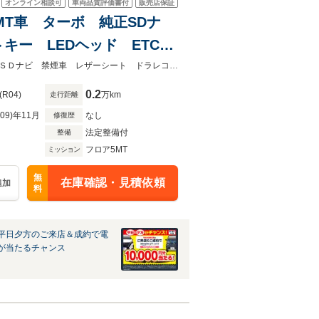
オンライン相談可
車両品質評価書付
販売店保証
ン MT車 ターボ 純正SDナ
キー LEDヘッド ETC
CD DVD再生 フルセグ
★グループ約３０，０００台の在庫から取り寄せ可能！★ＭＴ車 ターボ 純正ＳＤナビ 禁煙車 レザーシート ドラレコ スマートキー ＬＥＤヘッド ＥＴＣ
0.2
(R04)
万km
走行距離
R09)年11月
なし
修復歴
法定整備付
整備
フロア5MT
ミッション
無
在庫確認・見積依頼
追加
料
平日夕方のご来店＆成約で電
が当たるチャンス