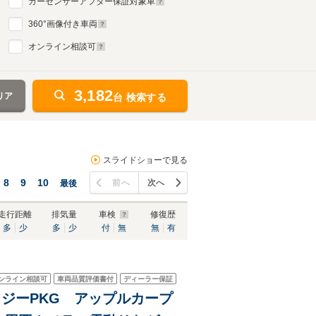
カーセンサーアフター保証対象車
360
°画像付き車両
オンライン相談可
3,182
リア
台 検索する
スライドショーで見る
8
9
10
前へ
次へ
最後
走行距離
排気量
車検
修復歴
多
少
多
少
付
無
無
有
ンライン相談可
車両品質評価書付
ディーラー保証
ロジーPKG アップルカープ