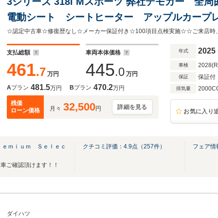
3シリーズ 318i Mスポーツ 弊社デモカー 
電動シート シートヒーター アップルカープ
ACC ハンズオフアシスト機能 ドライビングア
スチャージング
2025
年式
支払総額
車両本体価格
461
445
2028(
車検
.7
.0
万円
万円
保証付
保証
481.5
470.2
A
プラン
B
プラン
万円
万円
2000C
排気量
残価
32,500
詳細を見る
月々
円
ローン価格
お気に入り
ｒｅｍｉｕｍ Ｓｅｌｅｃ
クチコミ評価：
4.9
点（
257
件）
フェア情
示車ご確認頂けます！！
ダイハツ