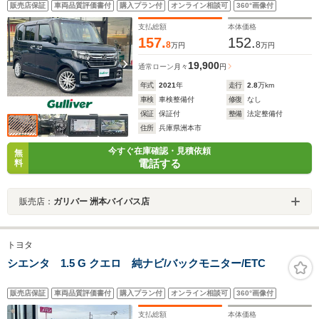
販売店保証
車両品質評価書付
購入プラン付
オンライン相談可
360°画像付
支払総額
本体価格
157.
152.
8
8
万円
万円
19,900
通常ローン
月々
円
年式
2021
年
走行
2.8
万km
車検
車検整備付
修復
なし
保証
保証付
整備
法定整備付
住所
兵庫県洲本市
今すぐ在庫確認・見積依頼
無
電話する
料
販売店：
ガリバー 洲本バイパス店
トヨタ
シエンタ 1.5 G クエロ 純ナビ/バックモニター/ETC
販売店保証
車両品質評価書付
購入プラン付
オンライン相談可
360°画像付
支払総額
本体価格