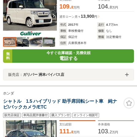
109.
104.
8
8
万円
万円
13,900
通常ローン
月々
円
年式
2017
年
走行
4.7
万km
車検
車検整備付
修復
なし
保証
保証付
整備
法定整備付
住所
兵庫県洲本市
今すぐ在庫確認・見積依頼
無
電話する
料
販売店：
ガリバー 洲本バイパス店
ホンダ
シャトル 1.5 ハイブリッド 助手席回転シート車 純ナ
ビ/バックカメラ/ETC
販売店保証
車両品質評価書付
購入プラン付
オンライン相談可
支払総額
本体価格
111.
103.
8
2
万円
万円