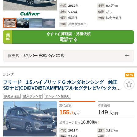
年式
2012
年
走行
8.4
万km
車検
'27/04
修復
なし
保証
保証付
整備
法定整備付
住所
兵庫県洲本市
今すぐ在庫確認・見積依頼
無
電話する
料
販売店：
ガリバー 洲本バイパス店
ホンダ
NEW
フリード 1.5 ハイブリッド G ホンダセンシング 純正
SDナビ(CD/DVD/BT/AM/FM)/フルセグテレビ/バックカメ
ラ/クルーズコントロール/プッシュスタート/両側パワース
販売店保証
購入プラン付
オンライン相談可
ライドドア/ビルトインETC/LEDヘッドライト/ドライブレ
コーダー
支払総額
本体価格
155.
149.
7
6
万円
万円
18,800
通常ローン
月々
円
年式
2018
年
走行
3.8
万km
車検
'27/04
修復
なし