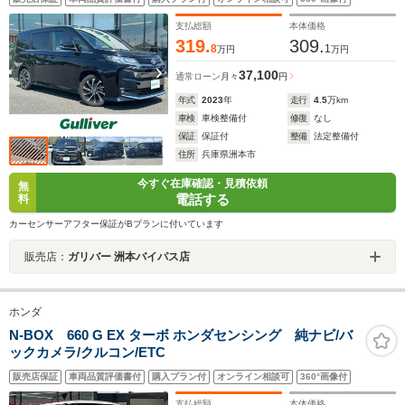
支払総額
本体価格
319.
309.
8
1
万円
万円
37,100
通常ローン
月々
円
年式
2023
年
走行
4.5
万km
車検
車検整備付
修復
なし
保証
保証付
整備
法定整備付
住所
兵庫県洲本市
今すぐ在庫確認・見積依頼
無
電話する
料
カーセンサーアフター保証がBプランに付いています
販売店：
ガリバー 洲本バイパス店
ホンダ
N-BOX 660 G EX ターボ ホンダセンシング 純ナビ/バ
ックカメラ/クルコン/ETC
販売店保証
車両品質評価書付
購入プラン付
オンライン相談可
360°画像付
支払総額
本体価格