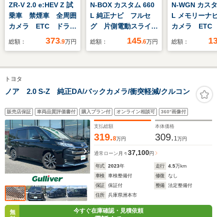
ZR-V 2.0 e:HEV Z 試
N-BOX カスタム 660
N-WGN カスタ
乗車 禁煙車 全周囲
L 純正ナビ フルセ
L メモリーナ
カメラ ETC ドラレ
グ 片側電動スライド
カメラ ETC
コ
ドア
ライト
373
145
1
総額：
.9
万円
総額：
.6
万円
総額：
トヨタ
ノア 2.0 S-Z 純正DA/バックカメラ/衝突軽減/クルコン
販売店保証
車両品質評価書付
購入プラン付
オンライン相談可
360°画像付
支払総額
本体価格
319.
309.
8
1
万円
万円
37,100
通常ローン
月々
円
年式
2023
年
走行
4.5
万km
車検
車検整備付
修復
なし
保証
保証付
整備
法定整備付
住所
兵庫県洲本市
今すぐ在庫確認・見積依頼
無