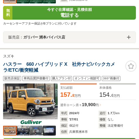
今すぐ在庫確認・見積依頼
無
電話する
料
カーセンサーアフター保証がBプランに付いています
販売店：
ガリバー 洲本バイパス店
スズキ
ハスラー 660 ハイブリッド X 社外ナビ/バックカメ
ラ/ETC/衝突軽減
販売店保証
車両品質評価書付
購入プラン付
オンライン相談可
360°画像付
支払総額
本体価格
157.
154.
8
6
万円
万円
19,900
通常ローン
月々
円
年式
2024
年
走行
1.7
万km
車検
'27/01
修復
なし
保証
保証付
整備
法定整備付
住所
兵庫県洲本市