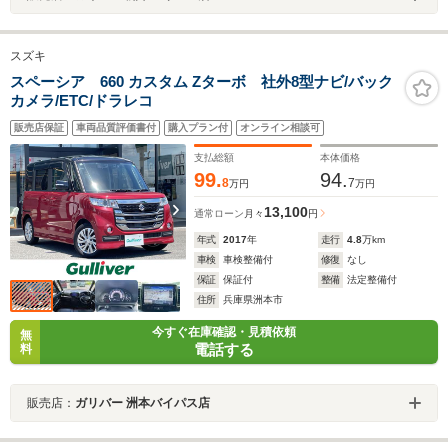
スズキ
スペーシア 660 カスタム Zターボ 社外8型ナビ/バック
カメラ/ETC/ドラレコ
販売店保証
車両品質評価書付
購入プラン付
オンライン相談可
支払総額
本体価格
99.
94.
8
7
万円
万円
13,100
通常ローン
月々
円
年式
2017
年
走行
4.8
万km
車検
車検整備付
修復
なし
保証
保証付
整備
法定整備付
住所
兵庫県洲本市
今すぐ在庫確認・見積依頼
無
電話する
料
販売店：
ガリバー 洲本バイパス店