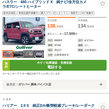
ハスラー 660 ハイブリッド X 純ナビ/全方位カメ
ラ/ETC/シートヒーター
販売店保証
車両品質評価書付
購入プラン付
オンライン相談可
360°画像付
支払総額
本体価格
138.
134.
3
5
万円
万円
17,500
通常ローン
月々
円
年式
2020
年
走行
4.1
万km
車検
'27/11
修復
なし
保証
保証付
整備
法定整備付
住所
兵庫県洲本市
今すぐ在庫確認・見積依頼
無
電話する
料
カーセンサーアフター保証がBプランに付いています
販売店：
ガリバー 洲本バイパス店
トヨタ
ハリアー 2.0 S 純正DA/衝突軽減ブレーキ/レーダーク