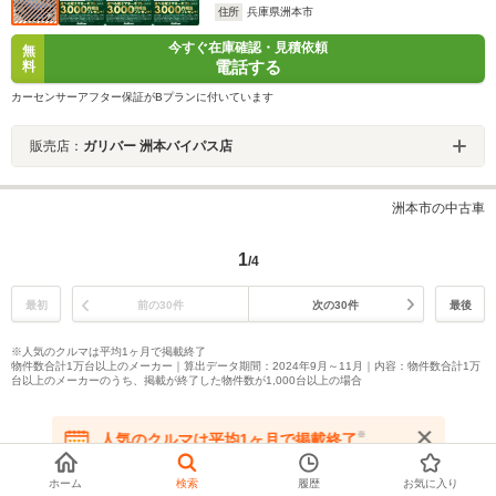
住所
兵庫県洲本市
今すぐ在庫確認・見積依頼
無
電話する
料
カーセンサーアフター保証がBプランに付いています
販売店：
ガリバー 洲本バイパス店
洲本市の中古車
1
/4
最初
前の30件
次の30件
最後
※人気のクルマは平均1ヶ月で掲載終了
物件数合計1万台以上のメーカー｜算出データ期間：2024年9月～11月｜内容：物件数合計1万
台以上のメーカーのうち、掲載が終了した物件数が1,000台以上の場合
※
人気のクルマは平均1ヶ月で掲載終了
在庫が無くなる前にお問い合わせください
ページトップへ
ホーム
検索
履歴
お気に入り