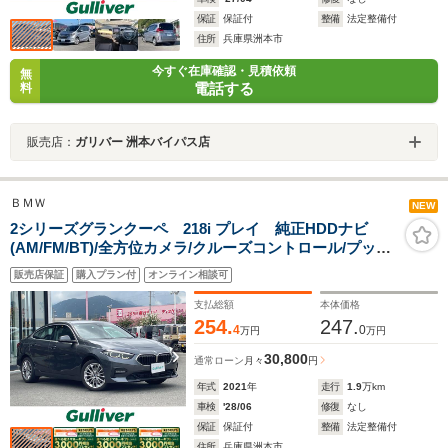
保証
保証付
整備
法定整備付
住所
兵庫県洲本市
今すぐ在庫確認・見積依頼
無
電話する
料
販売店：
ガリバー 洲本バイパス店
ＢＭＷ
NEW
2シリーズグランクーペ 218i プレイ 純正HDDナビ
(AM/FM/BT)/全方位カメラ/クルーズコントロール/プッシ
ュスタート/運転席パワーシート/ETC/LEDヘッドライト/
販売店保証
購入プラン付
オンライン相談可
オートライト/コーナーセンサー/ステアリングスイッチ
支払総額
本体価格
254.
247.
4
0
万円
万円
30,800
通常ローン
月々
円
年式
2021
年
走行
1.9
万km
車検
'28/06
修復
なし
保証
保証付
整備
法定整備付
住所
兵庫県洲本市