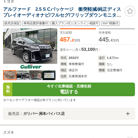
トヨタ
アルファード 2.5 S Cパッケージ 衝突軽減/純正ディス
プレイオーディオナビ/フルセグ/フリップダウンモニタ
ー/Bカメラ/デジタルインナー/前後コーナーセンサー/パワ
販売店保証
車両品質評価書付
購入プラン付
オンライン相談可
360°画像付
ーシート/シートヒーター/エアシート/両側パワースライド
ドア/パワーバックドア
支払総額
本体価格
457.
445.
8
4
万円
万円
53,100
通常ローン
月々
円
年式
2022
年
走行
1.6
万km
車検
車検整備付
修復
なし
保証
保証付
整備
法定整備付
住所
兵庫県洲本市
今すぐ在庫確認・見積依頼
無
電話する
料
カーセンサーアフター保証がBプランに付いています
販売店：
ガリバー 洲本バイパス店
スズキ