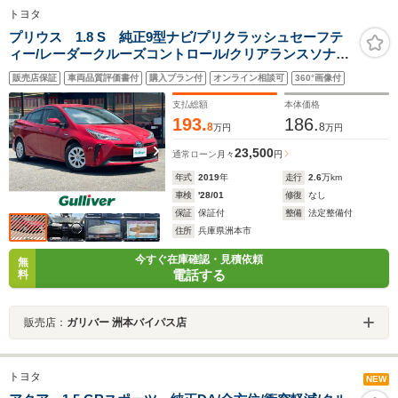
トヨタ
プリウス 1.8 S 純正9型ナビ/プリクラッシュセーフテ
ィー/レーダークルーズコントロール/クリアランスソナー/
バックカメラ/オートマチックハイビーム/前後ドラレ
販売店保証
車両品質評価書付
購入プラン付
オンライン相談可
360°画像付
コ/ETC2.0/スペアキー1本/純正フロアマット
支払総額
本体価格
193.
186.
8
8
万円
万円
23,500
通常ローン
月々
円
年式
2019
年
走行
2.6
万km
車検
'28/01
修復
なし
保証
保証付
整備
法定整備付
住所
兵庫県洲本市
今すぐ在庫確認・見積依頼
無
電話する
料
販売店：
ガリバー 洲本バイパス店
トヨタ
NEW