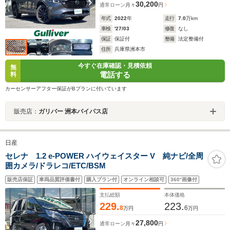
30,200
通常ローン
月々
円
年式
2022
年
走行
7.0
万km
車検
'27/03
修復
なし
保証
保証付
整備
法定整備付
住所
兵庫県洲本市
今すぐ在庫確認・見積依頼
無
電話する
料
カーセンサーアフター保証がBプランに付いています
販売店：
ガリバー 洲本バイパス店
日産
セレナ 1.2 e-POWER ハイウェイスター V 純ナビ/全周
囲カメラ/ドラレコ/ETC/BSM
販売店保証
車両品質評価書付
購入プラン付
オンライン相談可
360°画像付
支払総額
本体価格
229.
223.
8
6
万円
万円
27,800
通常ローン
月々
円