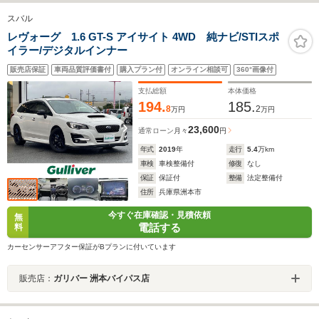
スバル
レヴォーグ 1.6 GT-S アイサイト 4WD 純ナビ/STIスポ
イラー/デジタルインナー
販売店保証
車両品質評価書付
購入プラン付
オンライン相談可
360°画像付
支払総額
本体価格
194.
185.
8
2
万円
万円
23,600
通常ローン
月々
円
年式
2019
年
走行
5.4
万km
車検
車検整備付
修復
なし
保証
保証付
整備
法定整備付
住所
兵庫県洲本市
今すぐ在庫確認・見積依頼
無
電話する
料
カーセンサーアフター保証がBプランに付いています
販売店：
ガリバー 洲本バイパス店