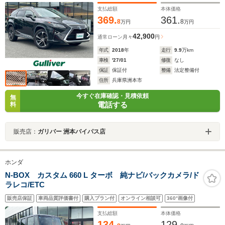
支払総額
本体価格
369.
361.
8
8
万円
万円
42,900
通常ローン
月々
円
年式
2018
年
走行
9.9
万km
車検
'27/01
修復
なし
保証
保証付
整備
法定整備付
住所
兵庫県洲本市
今すぐ在庫確認・見積依頼
無
電話する
料
販売店：
ガリバー 洲本バイパス店
ホンダ
N-BOX カスタム 660 L ターボ 純ナビ/バックカメラ/ド
ラレコ/ETC
販売店保証
車両品質評価書付
購入プラン付
オンライン相談可
360°画像付
支払総額
本体価格
134.
129.