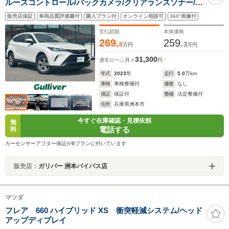
ルーズコントロール/バックカメラ/クリアランスソナー/先
行車発進通知/電動パーキングブレーキ/オートホールド/ド
販売店保証
車両品質評価書付
購入プラン付
オンライン相談可
360°画像付
ラレコ/ETC2.0/純正フロアマット
支払総額
本体価格
269.
259.
8
3
万円
万円
31,300
通常ローン
月々
円
年式
2023
年
走行
5.0
万km
車検
車検整備付
修復
なし
保証
保証付
整備
法定整備付
住所
兵庫県洲本市
今すぐ在庫確認・見積依頼
無
電話する
料
カーセンサーアフター保証がBプランに付いています
販売店：
ガリバー 洲本バイパス店
マツダ
フレア 660 ハイブリッド XS 衝突軽減システム/ヘッド
アップディプレイ