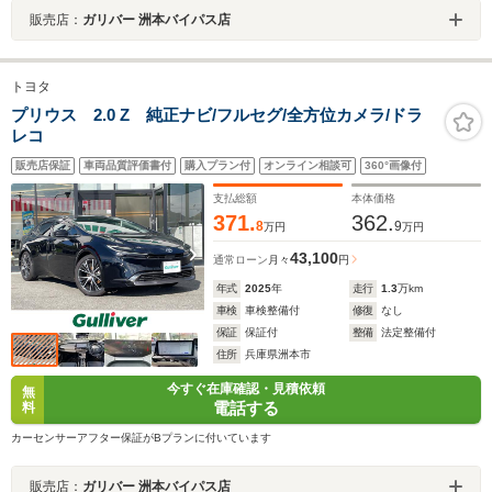
販売店：
ガリバー 洲本バイパス店
トヨタ
プリウス 2.0 Z 純正ナビ/フルセグ/全方位カメラ/ドラ
レコ
販売店保証
車両品質評価書付
購入プラン付
オンライン相談可
360°画像付
支払総額
本体価格
371.
362.
8
9
万円
万円
43,100
通常ローン
月々
円
年式
2025
年
走行
1.3
万km
車検
車検整備付
修復
なし
保証
保証付
整備
法定整備付
住所
兵庫県洲本市
今すぐ在庫確認・見積依頼
無
電話する
料
カーセンサーアフター保証がBプランに付いています
販売店：
ガリバー 洲本バイパス店