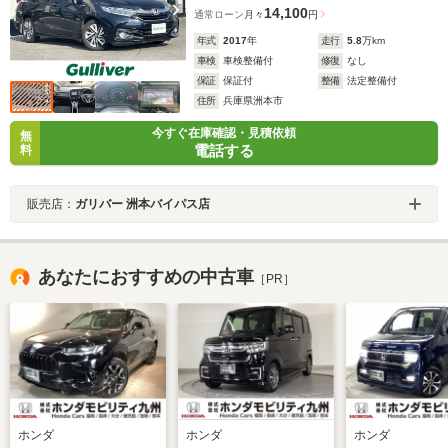
14,100
通常ローン
月々
円
年式
2017
年
走行
5.8
万km
車検
車検整備付
修復
なし
保証
保証付
整備
法定整備付
住所
兵庫県洲本市
今すぐ在庫確認・見積依頼
無
電話する
料
販売店：
ガリバー 洲本バイパス店
あなたにおすすめの中古車
［PR］
ホンダ
ホンダ
ホンダ