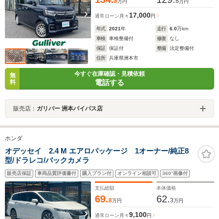
8
8
万円
万円
17,000
通常ローン
月々
円
年式
2021
年
走行
6.0
万km
車検
車検整備付
修復
なし
保証
保証付
整備
法定整備付
住所
兵庫県洲本市
今すぐ在庫確認・見積依頼
無
電話する
料
販売店：
ガリバー 洲本バイパス店
ホンダ
オデッセイ 2.4 M エアロパッケージ 1オーナー/純正8
型/ドラレコ/バックカメラ
販売店保証
車両品質評価書付
購入プラン付
オンライン相談可
360°画像付
支払総額
本体価格
69.
62.
8
3
万円
万円
9,100
通常ローン
月々
円