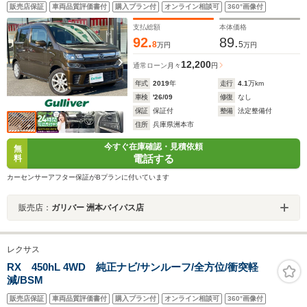
販売店保証
車両品質評価書付
購入プラン付
オンライン相談可
360°画像付
支払総額
本体価格
92.
89.
8
5
万円
万円
12,200
通常ローン
月々
円
年式
2019
年
走行
4.1
万km
車検
'26/09
修復
なし
保証
保証付
整備
法定整備付
住所
兵庫県洲本市
今すぐ在庫確認・見積依頼
無
電話する
料
カーセンサーアフター保証がBプランに付いています
販売店：
ガリバー 洲本バイパス店
レクサス
RX 450hL 4WD 純正ナビ/サンルーフ/全方位/衝突軽
減/BSM
販売店保証
車両品質評価書付
購入プラン付
オンライン相談可
360°画像付