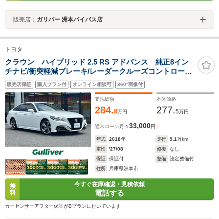
販売店：
ガリバー 洲本バイパス店
トヨタ
クラウン ハイブリッド 2.5 RS アドバンス 純正8イン
チナビ/衝突軽減ブレーキ/レーダークルーズコントロール/
ブラインドスポットモニター/ヘッドアップディスプレイ/
販売店保証
購入プラン付
オンライン相談可
360°画像付
バックモニター/クリアランスソナー/パーキングアシスト/
ドラレコ/ETC2.0
支払総額
本体価格
284.
277.
8
5
万円
万円
33,000
通常ローン
月々
円
年式
2018
年
走行
9.1
万km
車検
'27/08
修復
なし
保証
保証付
整備
法定整備付
住所
兵庫県洲本市
今すぐ在庫確認・見積依頼
無
電話する
料
カーセンサーアフター保証がBプランに付いています