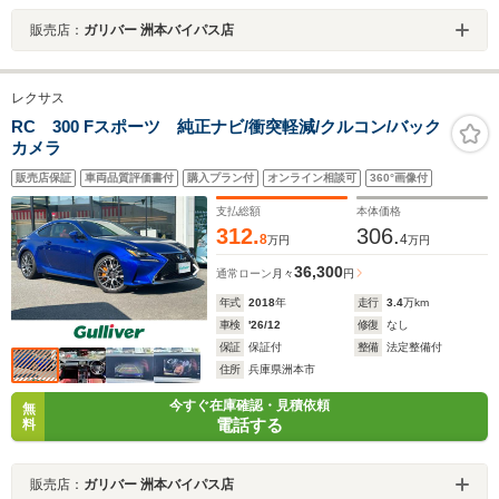
販売店：
ガリバー 洲本バイパス店
レクサス
RC 300 Fスポーツ 純正ナビ/衝突軽減/クルコン/バック
カメラ
販売店保証
車両品質評価書付
購入プラン付
オンライン相談可
360°画像付
支払総額
本体価格
312.
306.
8
4
万円
万円
36,300
通常ローン
月々
円
年式
2018
年
走行
3.4
万km
車検
'26/12
修復
なし
保証
保証付
整備
法定整備付
住所
兵庫県洲本市
今すぐ在庫確認・見積依頼
無
電話する
料
販売店：
ガリバー 洲本バイパス店