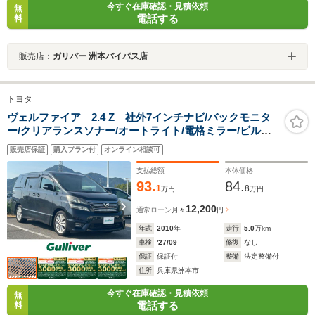
今すぐ在庫確認・見積依頼
無
電話する
料
販売店：
ガリバー 洲本バイパス店
トヨタ
ヴェルファイア 2.4 Z 社外7インチナビ/バックモニタ
ー/クリアランスソナー/オートライト/電格ミラー/ビルト
インETC/革巻きステアリング/純正フロアマット/カーテン
販売店保証
購入プラン付
オンライン相談可
エアバック/純正AW/片側パワースライドドア
支払総額
本体価格
93.
84.
1
8
万円
万円
12,200
通常ローン
月々
円
年式
2010
年
走行
5.0
万km
車検
'27/09
修復
なし
保証
保証付
整備
法定整備付
住所
兵庫県洲本市
今すぐ在庫確認・見積依頼
無
電話する
料