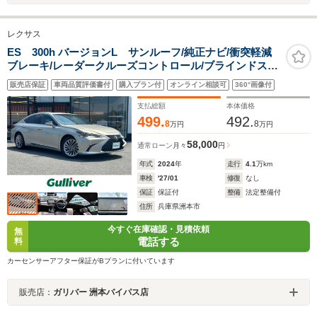
レクサス
ES 300h バージョンL サンルーフ/純正ナビ/衝突軽減
ブレーキ/レーダークルーズコントロール/ブラインドスポ
ットモニター/アラウンドビューモニター/ヘッドアップデ
販売店保証
車両品質評価書付
購入プラン付
オンライン相談可
360°画像付
ィスプレイ/シートヒーター/ハンドルヒーター/前後ドラレ
コ
支払総額
本体価格
499.
492.
8
8
万円
万円
58,000
通常ローン
月々
円
年式
2024
年
走行
4.1
万km
車検
'27/01
修復
なし
保証
保証付
整備
法定整備付
住所
兵庫県洲本市
今すぐ在庫確認・見積依頼
無
電話する
料
カーセンサーアフター保証がBプランに付いています
販売店：
ガリバー 洲本バイパス店