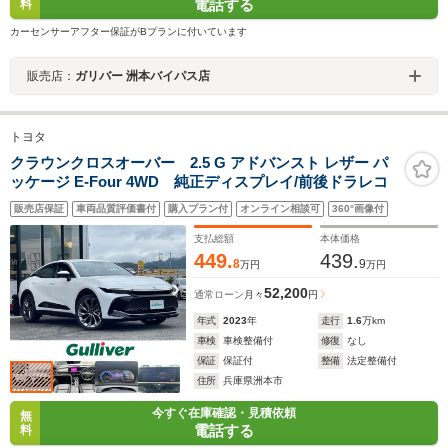
電話する
料
カーセンサーアフター保証がBプランに付いています
販売店：
ガリバー 洲本バイパス店
トヨタ
クラウンクロスオーバー 2.5 G アドバンスト レザー パ
ッケージ E-Four 4WD 純正ディスプレイ/前後ドラレコ
販売店保証
車両品質評価書付
購入プラン付
オンライン相談可
360°画像付
支払総額
本体価格
449.
439.
8
9
万円
万円
52,200
通常ローン
月々
円
年式
2023
年
走行
1.6
万km
車検
車検整備付
修復
なし
保証
保証付
整備
法定整備付
住所
兵庫県洲本市
今すぐ在庫確認・見積依頼
無
電話する
料