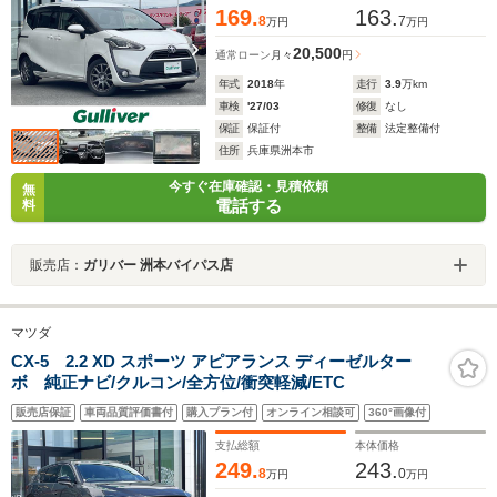
169.
163.
8
7
万円
万円
20,500
通常ローン
月々
円
年式
2018
年
走行
3.9
万km
車検
'27/03
修復
なし
保証
保証付
整備
法定整備付
住所
兵庫県洲本市
今すぐ在庫確認・見積依頼
無
電話する
料
販売店：
ガリバー 洲本バイパス店
マツダ
CX-5 2.2 XD スポーツ アピアランス ディーゼルター
ボ 純正ナビ/クルコン/全方位/衝突軽減/ETC
販売店保証
車両品質評価書付
購入プラン付
オンライン相談可
360°画像付
支払総額
本体価格
249.
243.
8
0
万円
万円