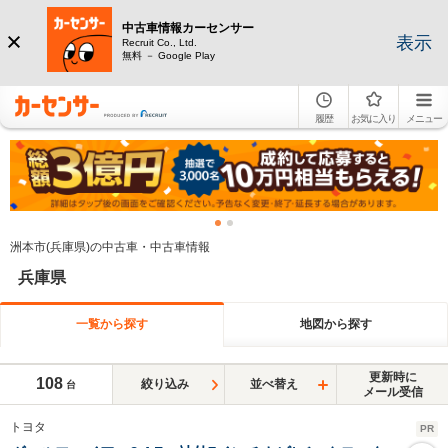
中古車情報カーセンサー
表示
Recruit Co., Ltd.
無料 － Google Play
履歴
お気に入り
メニュー
洲本市(兵庫県)の中古車・中古車情報
兵庫県
一覧から探す
地図から探す
更新時に
108
絞り込み
並べ替え
台
メール受信
トヨタ
PR