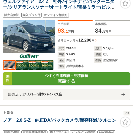
ヴェルファイア 2.4 Z 社外7インチナビ/バックモニタ
ー/クリアランスソナー/オートライト/電格ミラー/ビルト
インETC/革巻きステアリング/純正フロアマット/カーテン
販売店保証
購入プラン付
オンライン相談可
エアバック/純正AW/片側パワースライドドア
支払総額
本体価格
93.
84.
1
8
万円
万円
12,200
通常ローン
月々
円
年式
2010
年
走行
5.0
万km
車検
'27/09
修復
なし
保証
保証付
整備
法定整備付
住所
兵庫県洲本市
今すぐ在庫確認・見積依頼
無
電話する
料
販売店：
ガリバー 洲本バイパス店
トヨタ
PR
ノア 2.0 S-Z 純正DA/バックカメラ/衝突軽減/クルコン
販売店保証
車両品質評価書付
購入プラン付
オンライン相談可
360°画像付