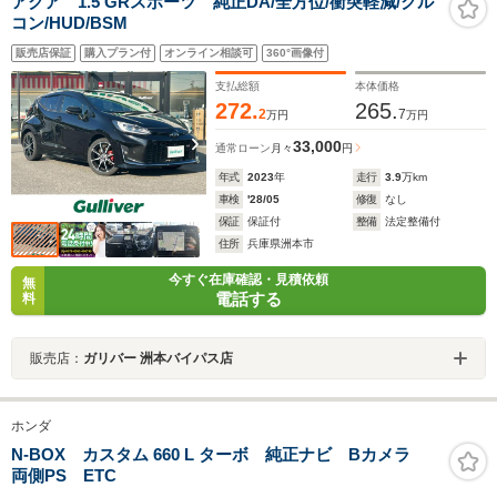
アクア 1.5 GRスポーツ 純正DA/全方位/衝突軽減/クル
コン/HUD/BSM
販売店保証
購入プラン付
オンライン相談可
360°画像付
支払総額
本体価格
272.
265.
2
7
万円
万円
33,000
通常ローン
月々
円
年式
2023
年
走行
3.9
万km
車検
'28/05
修復
なし
保証
保証付
整備
法定整備付
住所
兵庫県洲本市
今すぐ在庫確認・見積依頼
無
電話する
料
販売店：
ガリバー 洲本バイパス店
ホンダ
N-BOX カスタム 660 L ターボ 純正ナビ Bカメラ
両側PS ETC