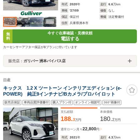
年式
2020
年
走行
6.6
万km
車検
'27/09
修復
なし
保証
保証付
整備
法定整備付
住所
兵庫県洲本市
今すぐ在庫確認・見積依頼
無
電話する
料
カーセンサーアフター保証がBプランに付いています
販売店：
ガリバー 洲本バイパス店
日産
キックス 1.2 X ツートーン インテリアエディション (e-
POWER) 純正9インチナビ/Bカメラ/プロパイロット
販売店保証
車両品質評価書付
購入プラン付
オンライン相談可
360°画像付
支払総額
本体価格
188.
180.
3
2
万円
万円
22,800
通常ローン
月々
円
年式
2021
年
走行
4.3
万km