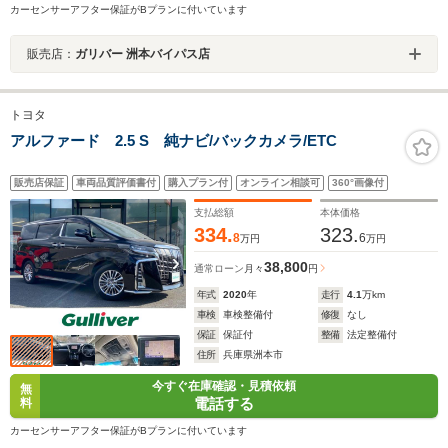
カーセンサーアフター保証がBプランに付いています
販売店：
ガリバー 洲本バイパス店
トヨタ
アルファード 2.5 S 純ナビ/バックカメラ/ETC
販売店保証
車両品質評価書付
購入プラン付
オンライン相談可
360°画像付
支払総額
本体価格
334.
323.
8
6
万円
万円
38,800
通常ローン
月々
円
年式
2020
年
走行
4.1
万km
車検
車検整備付
修復
なし
保証
保証付
整備
法定整備付
住所
兵庫県洲本市
今すぐ在庫確認・見積依頼
無
電話する
料
カーセンサーアフター保証がBプランに付いています