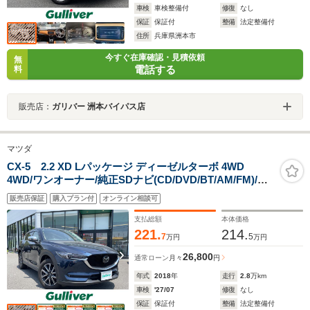
車検
車検整備付
修復
なし
保証
保証付
整備
法定整備付
住所
兵庫県洲本市
今すぐ在庫確認・見積依頼
無
電話する
料
販売店：
ガリバー 洲本バイパス店
マツダ
CX-5 2.2 XD Lパッケージ ディーゼルターボ 4WD
4WD/ワンオーナー/純正SDナビ(CD/DVD/BT/AM/FM)/フ
ルセグテレビ/バックカメラ/BOSEサウンド/パドルシフ
販売店保証
購入プラン付
オンライン相談可
ト/クルコン/シートヒーター/ステアリングヒーター
支払総額
本体価格
221.
214.
7
5
万円
万円
26,800
通常ローン
月々
円
年式
2018
年
走行
2.8
万km
車検
'27/07
修復
なし
保証
保証付
整備
法定整備付