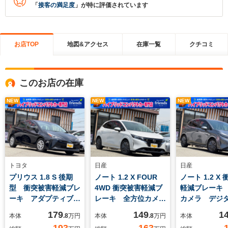
「
接客の満足度
」が特に評価されています
お店TOP
地図&アクセス
在庫一覧
クチコミ
このお店の在庫
NEW
NEW
NEW
トヨタ
日産
日産
プリウス 1.8 S 後期
ノート 1.2 X FOUR
ノート 1.2 X
型 衝突被害軽減ブレ
4WD 衝突被害軽減ブ
軽減ブレーキ
ーキ アダプティブク
レーキ 全方位カメ
カメラ デジ
ルーズコントロール
ラ デジタルインナー
ナーミラー
179
149
1
本体
.8
万円
本体
.8
万円
本体
オートマチックハイビ
ミラー ナビ
Bluetooth