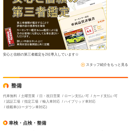
安心と信頼の第三者鑑定を2社導入しています☆
スタッフ紹介をもっと見る
整備
代車無料
土曜営業
日・祝日営業
ローン支払い可
カード支払い可
認証工場
指定工場
輸入車対応
ハイブリッド車対応
積載車(ローダウン車対応)
車検・点検・整備