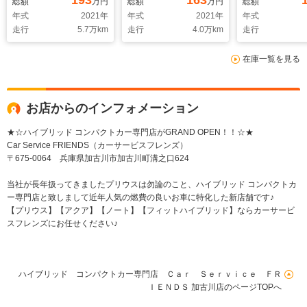
193
163
総額
万円
総額
万円
総額
ーム オートライト
Bluetooth HDMI
ドライブレコ
年式
2021
年
年式
2021
年
年式
LEDヘッドライト ナ
ドライブレコーダー
レーンアシス
走行
5.7
万km
走行
4.0
万km
走行
ビ ETC
レーンアシスト クリ
アランスソナ
Bluetooth バックカ
アランスソナー オー
トライト 保
在庫一覧を見る
メラ スマートキー
トライト 保証付
クリアランスソナー
保証付
お店からのインフォメーション
★☆ハイブリッド コンパクトカー専門店がGRAND OPEN！！☆★
Car Service FRIENDS（カーサービスフレンズ）
〒675-0064 兵庫県加古川市加古川町溝之口624
当社が長年扱ってきましたプリウスは勿論のこと、ハイブリッド コンパクトカ
ー専門店と致しまして近年人気の燃費の良いお車に特化した新店舗です♪
【プリウス】【アクア】【ノート】【フィットハイブリッド】ならカーサービ
スフレンズにお任せください♪
ハイブリッド コンパクトカー専門店 Ｃａｒ Ｓｅｒｖｉｃｅ ＦＲ
ＩＥＮＤＳ 加古川店のページTOPへ