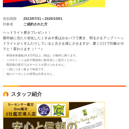
有効期限
2023/07/31～2026/10/01
対象者
ご成約された方
ヘッドライト磨きプレゼント！
紫外線に当たり劣化したくすみや黄ばみをバフで磨き、明るさをアップ！ヘッ
ドライトがくすんだりしていると古さを感じさせますが、磨くだけで印象がガ
ラと！変わります（＾＾♪
車両本体価格29.8万円以上（税込）の物件に限ります。
このチケットは必ず商談前に販売店にご提示ください。
商談後の提示ではサービスを受けられません。
一回につき一枚まで有効です。
他のクーポンとの併用は出来ません。
スタッフ紹介