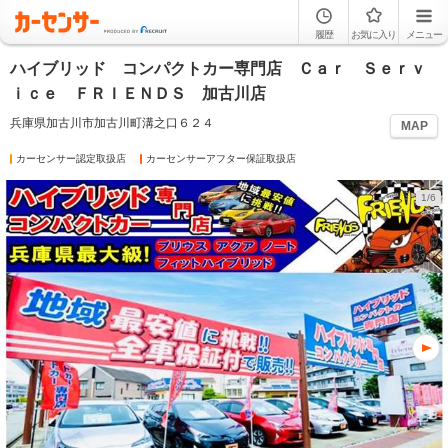
履歴
お気に入り
メニュー
ハイブリッド コンパクトカー専門店 Ｃａｒ Ｓｅｒｖ
ｉｃｅ ＦＲＩＥＮＤＳ 加古川店
兵庫県加古川市加古川町溝之口６２４
MAP
カーセンサー認定取扱店
カーセンサーアフター保証取扱店
1/6