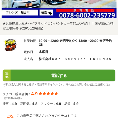
★兵庫県最大級★ハイブリッド コンパクトカー専門店OPEN！！国が認めた指
定工場完備(2026/06/26更新)
営業時間
10:00～12:00 来店予約OK 13:00～20:00 来店予約
OK
定休日
水曜日
法人名
株式会社Ｃａｒ Ｓｅｒｖｉｃｅ ＦＲＩＥＮＤＳ
無
電話する
料
※車の購入に関するご相談・確認専用ダイヤルです。その他のお問い合わせはご遠慮くださ
い。
4.9
クチコミ総合評価：
（投稿数474件）
4.9
4.8
4.9
4.9
接客 :
雰囲気 :
アフター :
品質 :
この販売店で購入された方のクチコミでは