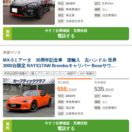
年式
2018
年
走行
2.9
万km
車検
車検整備付
修復
なし
保証
保証無
整備
法定整備付
住所
北海道北見市
今すぐ在庫確認・見積依頼
無
電話する
料
米国マツダ
MX-5ミアータ 30周年記念車 逆輸入 左ハンドル 世界
3000台限定 RAYS17AW Bremboキャリパー Boseサウン
ド RECAROアルカンターラシート 純正ディスプレイ
車両品質評価書付
購入プラン付
オンライン相談可
360°画像付
AppleCarPlay バックカメラ シートヒーター 衝突被害軽
減ブレーキ BSM 車検 2年 整備付
支払総額
本体価格
555.
535.
2
0
万円
万円
年式
2023
年
走行
632
km
車検
車検整備付
修復
なし
保証
保証無
整備
法定整備付
住所
兵庫県伊丹市
今すぐ在庫確認・見積依頼
無
電話する
料