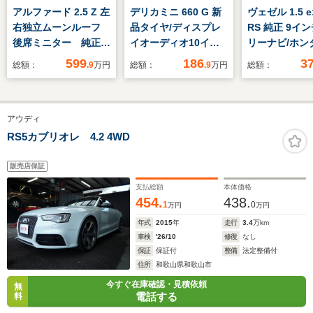
アルファード 2.5 Z 左
デリカミニ 660 G 新
ヴェゼル 1.5 e
右独立ムーンルーフ
品タイヤ/ディスプレ
RS 純正 9イ
後席ミニター 純正
イオーディオ10イン
リーナビ/ホン
14型ナビ 全周囲カ
チ/イーアシスト(ミツ
シング/シート
599
186
3
総額：
.9
万円
総額：
.9
万円
総額：
メラ デジタルインナ
ビシ)/電動スライドド
ー 前席/車線
ーミラー BSM レ
ア/シートヒーター 前
支援システム/
ーダークルーズ 両側
席/車線逸脱防止支援
合皮/電動バッ
アウディ
電動ドア 電動リアゲ
システム/Bluetooth
ヘッドランプ
ート 合皮シート 前
接続/バックモニター
LED/Bluetoo
RS5カブリオレ 4.2 4WD
後シートベンチレーシ
続/ETC2.0
ョン 禁煙車
販売店保証
支払総額
本体価格
454.
438.
1
0
万円
万円
年式
2015
年
走行
3.4
万km
車検
'26/10
修復
なし
保証
保証付
整備
法定整備付
住所
和歌山県和歌山市
今すぐ在庫確認・見積依頼
無
電話する
料