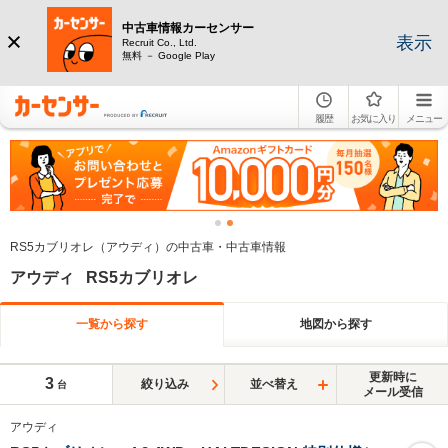
中古車情報カーセンサー
表示
Recruit Co., Ltd.
無料 － Google Play
履歴
お気に入り
メニュー
RS5カブリオレ（アウディ）の中古車・中古車情報
アウディ RS5カブリオレ
一覧から探す
地図から探す
更新時に
3
絞り込み
並べ替え
台
メール受信
アウディ