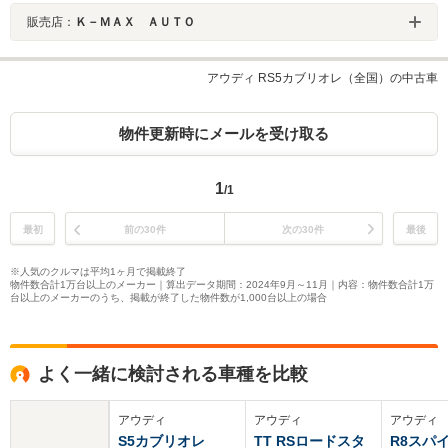
販売店：
Ｋ－ＭＡＸ ＡＵＴＯ
アウディ RS5カブリオレ（全国）の中古車
物件更新時にメールを受け取る
1
/1
最初
前の30件
次の30件
最後
※人気のクルマは平均1ヶ月で掲載終了
物件数合計1万台以上のメーカー｜算出データ期間：2024年9月～11月｜内容：物件数合計1万
台以上のメーカーのうち、掲載が終了した物件数が1,000台以上の場合
よく一緒に検討される車種を比較
アウディ
アウディ
アウディ
S5カブリオレ
TT RSロードスタ
R8スパ