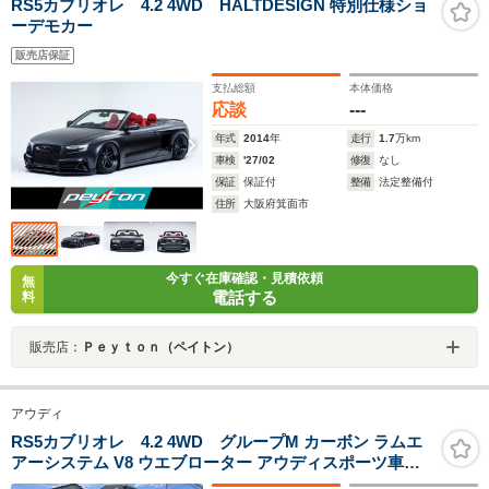
RS5カブリオレ 4.2 4WD HALTDESIGN 特別仕様ショ
ーデモカー
販売店保証
支払総額
本体価格
応談
---
年式
2014
年
走行
1.7
万km
車検
'27/02
修復
なし
保証
保証付
整備
法定整備付
住所
大阪府箕面市
今すぐ在庫確認・見積依頼
無
電話する
料
販売店：
Ｐｅｙｔｏｎ（ペイトン）
アウディ
RS5カブリオレ 4.2 4WD グループM カーボン ラムエ
アーシステム V8 ウエブローター アウディスポーツ車高
調キット カーボンリアウィング 車検対応マフラー バルブ