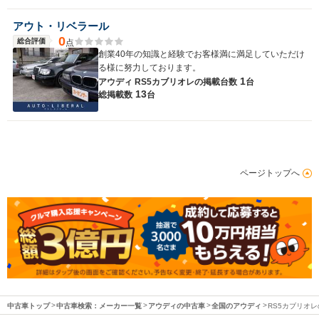
アウト・リベラール
0
総合評価
点
創業40年の知識と経験でお客様満に満足していただけ
る様に努力しております。
1
アウディ RS5カブリオレの
掲載台数
台
13
総掲載数
台
ページトップへ
中古車トップ
中古車検索：メーカー一覧
アウディの中古車
全国のアウディ
RS5カブリオ