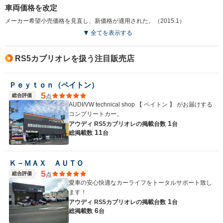
車両価格を改定
メーカー希望小売価格を見直し、新価格が適用された。（2015.1）
全てを表示する
RS5カブリオレを扱う注目販売店
Ｐｅｙｔｏｎ（ペイトン）
5
総合評価
点
AUDI/VW technical shop 【 ペイトン 】 がお届けする
コンプリートカー。
1
アウディ RS5カブリオレの
掲載台数
台
11
総掲載数
台
Ｋ－ＭＡＸ ＡＵＴＯ
5
総合評価
点
愛車の安心快適なカーライフをトータルサポート致し
ます！
1
アウディ RS5カブリオレの
掲載台数
台
6
総掲載数
台