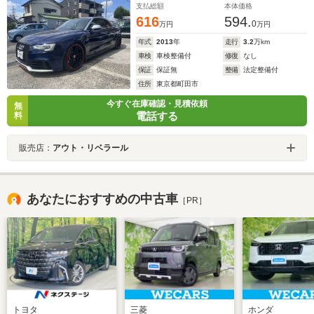
支払総額
本体価格
付 450PS カーロケ
616
594.
0
万円
万円
年式
2013
年
走行
3.2
万km
車検
車検整備付
修復
なし
保証
保証無
整備
法定整備付
住所
東京都町田市
今すぐ在庫確認・見積依頼
無
電話する
料
販売店：
アウト・リベラール
あなたにおすすめの中古車
［PR］
トヨタ
三菱
ホンダ