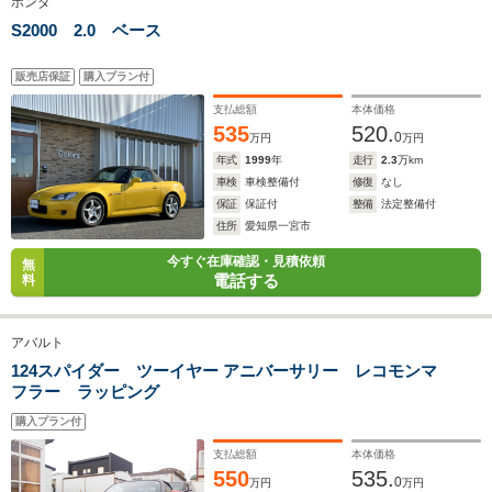
ホンダ
S2000 2.0 ベース
全幅
全幅
全
サイズ
1.85m
1.83m
1.
全長
全長
(全長x全幅x全高)
販売店保証
購入プラン付
4.71m
4.19m
4.
支払総額
本体価格
535
520.
0
万円
万円
年式
1999
年
走行
2.3
万km
ホイールベース
ホイールベース
ホイー
-m
-m
車検
車検整備付
修復
なし
保証
保証付
整備
法定整備付
住所
愛知県一宮市
今すぐ在庫確認・見積依頼
無
電話する
料
WLTCモード
-
-
-
燃費
アバルト
124スパイダー ツーイヤー アニバーサリー レコモンマ
フラー ラッピング
排気量
2994cc
2480cc
5204cc
購入プラン付
駆動方式
4WD
4WD
4WD
支払総額
本体価格
550
535.
0
万円
万円