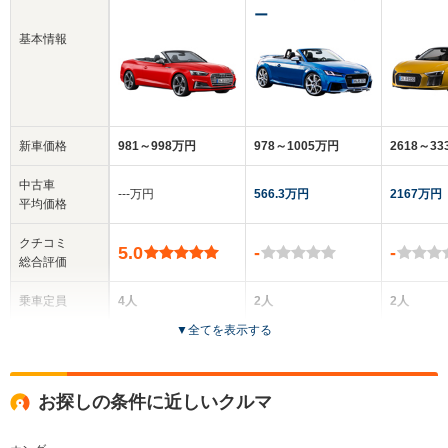
ー
基本情報
新車価格
981～998万円
978～1005万円
2618～3
中古車
‐‐‐万円
566.3万円
2167万円
平均価格
クチコミ
5.0
-
-
総合評価
乗車定員
4人
2人
2人
▼
全てを表示する
ドア数
2ドア
2ドア
2ドア
全高
全高
全
お探しの条件に近しいクルマ
1.38m
1.35m
1.