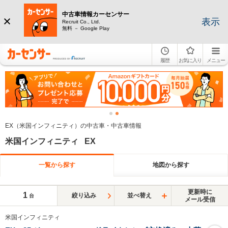
中古車情報カーセンサー
表示
Recruit Co., Ltd.
無料 － Google Play
履歴
お気に入り
メニュー
EX（米国インフィニティ）の中古車・中古車情報
米国インフィニティ EX
一覧から探す
地図から探す
更新時に
1
絞り込み
並べ替え
台
メール受信
米国インフィニティ