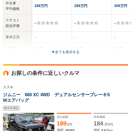
中古車
288万円
289万円
308万円
平均価格
クチコミ
-
-
-
総合評価
乗車定員
-
-
-
ドア数
4ドア
2ドア
5ドア
▼
全てを表示する
全高
全高
-m
-m
-
お探しの条件に近しいクルマ
スズキ
全幅
全幅
サイズ
ジムニー 660 XC 4WD デュアルセンサーブレーキS
-m
-m
-
全長
全長
(全長x全幅x全高)
Wエアバッグ
-m
-m
販売店保証
支払総額
本体価格
189
184.
0
ホイールベース
ホイールベース
ホイー
万円
万円
-m
-m
年式
2020
年
走行
5.6
万km