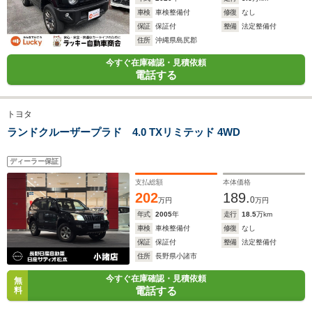
車検
車検整備付
修復
なし
保証
保証付
整備
法定整備付
住所
沖縄県島尻郡
WLTCモード
今すぐ在庫確認・見積依頼
-
-
-
電話する
燃費
トヨタ
ランドクルーザープラド 4.0 TXリミテッド 4WD
排気量
3700cc
3700cc
2500～35
ディーラー保証
駆動方式
FR、4WD
FR、4WD
FF、4WD
支払総額
本体価格
202
189.
0
万円
万円
年式
2005
年
走行
18.5
万km
車検
車検整備付
修復
なし
保証
保証付
整備
法定整備付
住所
長野県小諸市
今すぐ在庫確認・見積依頼
無
電話する
料