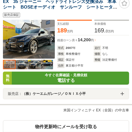
EX 35 ジャーニー ヘッドライトレンズ交換済み 本革
シート BOSEオーディオ サンルーフ シートヒータ
ー スマートキー DVD再生 スペアタイヤ フォグラ
販売店保証
ンプ 障害物センサー バックカメラ HDDミュージッ
ク
支払総額
本体価格
189
169.
0
万円
万円
14,200
残価ローン
月々
円
年式
2007
年
走行
不明
車検
車検整備付
修復
なし
保証
保証付
整備
法定整備付
住所
東京都小平市
今すぐ在庫確認・見積依頼
無
電話する
料
販売店：
（株）ケーエムガレージ／ＯＮＩＸ小平
米国インフィニティ EX（全国）の中古車
物件更新時にメールを受け取る