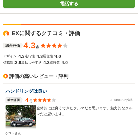
電話する
EXに関するクチコミ・評価
4.3
総合評価
点
4.3
4.3
4.0
デザイン :
走行性 :
居住性 :
3.8
4.3
4.0
積載性 :
運転しやすさ :
維持費 :
評価の高いレビュー・評判
ハンドリングは良い
4
総合評価
2013/03/26投稿
点
全体的には良くできたクルマだと思います。魅力的なクル
マだと思います。
ゲストさん