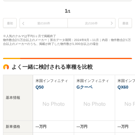
1
/1
最初
前の30件
次の30件
最後
※人気のクルマは平均1ヶ月で掲載終了
物件数合計1万台以上のメーカー｜算出データ期間：2024年9月～11月｜内容：物件数合計1万
台以上のメーカーのうち、掲載が終了した物件数が1,000台以上の場合
よく一緒に検討される車種を比較
米国インフィニティ
米国インフィニティ
米国イン
Q50
Gクーペ
QX60
基本情報
新車価格
‐‐‐万円
‐‐‐万円
‐‐‐万円