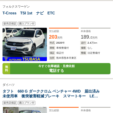
フォルクスワーゲン
T-Cross TSI 1st ナビ ETC
販売店保証
購入プラン付
支払総額
本体価格
203
189.
0
万円
万円
年式
2020
年
走行
2.4
万km
車検
車検整備付
修復
なし
保証
保証付
整備
法定整備付
住所
熊本県熊本市東区
今すぐ在庫確認・見積依頼
無
電話する
料
ダイハツ
タフト 660 G ダーククロム ベンチャー 4WD 届出済み
未使用車 衝突被害軽減ブレーキ スマートキー LED
ヘッドライト LEDフォグランプ アダプティブクルー
販売店保証
購入プラン付
ズコントロール オートライト オートハイビーム 電
子パーキングブレーキ 純正バックカメラ
支払総額
本体価格