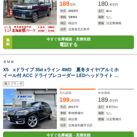
189
180.
4
万円
万円
年式
2025
年
走行
4
km
車検
'28/03
修復
なし
保証
保証付
整備
法定整備無
住所
北海道北広島市
今すぐ在庫確認・見積依頼
無
電話する
料
ＢＭＷ
X5 xドライブ 35d xライン 4WD 夏冬タイヤ/アルミホ
イール付 ACC ドライブレコーダー LEDヘッドライト サ
ンルーフ パワーテールゲート 純正ナビ TV Bluetooth バ
購入プラン付
ックカメラ ETC 障害物センサー ブラックレザーシート
パワーシート
支払総額
本体価格
199.
189.
8
0
万円
万円
年式
2017
年
走行
9.9
万km
車検
車検整備付
修復
なし
保証
保証無
整備
法定整備付
住所
北海道札幌市北区
今すぐ在庫確認・見積依頼