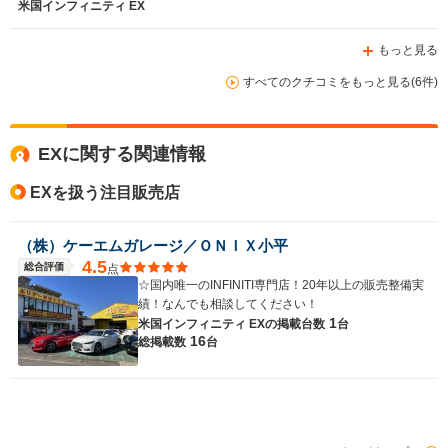
米国インフィニティ EX
もっと見る
すべてのクチコミをもっと見る(6件)
EXに関する関連情報
EXを扱う注目販売店
（株）ケーエムガレージ／ＯＮＩＸ小平
4.5
総合評価
点
☆国内唯一のINFINITI専門店！20年以上の販売整備実
績！なんでも相談してください！
1
米国インフィニティ EXの
掲載台数
台
16
総掲載数
台