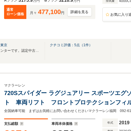
3175.9
3218.9
A
プラン
B
プラン
万円
万円
4000C
排気量
通常
477,100
詳細を見る
月々
円
ローン価格
お気に入り
ド東京
クチコミ評価：
5
点（
1
件）
世界初のMcLaren認定中古車センターです。認定中古車保証2年付でご安心いただけます。
マクラーレン
720Sスパイダー ラグジュアリー スポーツエ
ト 車両リフト フロントプロテクションフィ
2年
全国納車可能 まずはお気軽にお問い合わせくださいマクラーレン福岡 092‐611‐
2019
年式
支払総額
車両本体価格