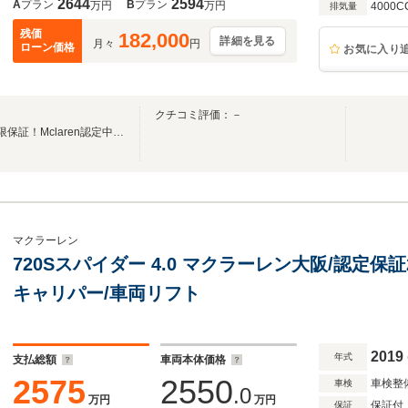
2644
2594
A
プラン
B
プラン
万円
万円
4000C
排気量
残価
182,000
詳細を見る
月々
円
ローン価格
お気に入り
クチコミ評価：－
クォリファイド2年・距離無制限保証！Mclaren認定中古車ディーラー
マクラーレン
720Sスパイダー 4.0 マクラーレン大阪/認定保
キャリパー/車両リフト
2019
年式
支払総額
車両本体価格
2575
2550
車検整
車検
.0
万円
万円
保証付
保証