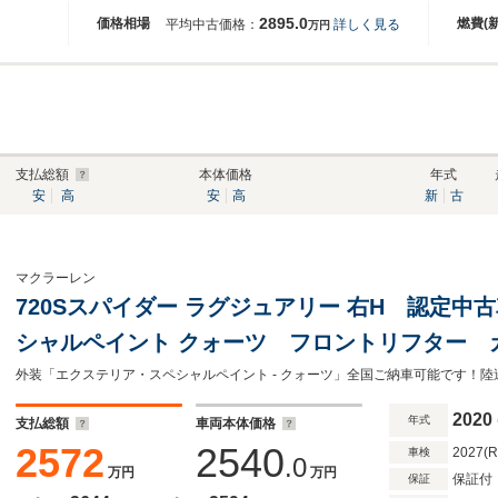
2895.0
価格相場
燃費(
平均中古価格：
詳しく見る
万円
支払総額
本体価格
年式
安
高
安
高
新
古
マクラーレン
720Sスパイダー ラグジュアリー 右H 認定中
シャルペイント クォーツ フロントリフター 
モリーシート プラチナホイール仕上 ブラック
外装「エクステリア・スペシャルペイント - クォーツ」全国ご納車可能です！
ィストラクチャー カーボン
2020
年式
支払総額
車両本体価格
2572
2540
2027(
車検
.0
万円
万円
保証付
保証