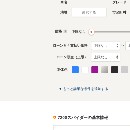
車名
グレード
地域
市区町村
選択する
価格
下限なし
〜
ローン月々支払い価格
ローン頭金（上限）
本体色
▼ もっと詳細な条件を追加する
720Sスパイダー
の基本情報