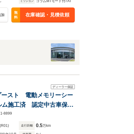
C
コラムMTモード付7AT
ミッション
無
在庫確認・見積依頼
追加
料
ディーラー保証
グゾースト 電動メモリーシー
ルム施工済 認定中古車保証
8899
0.5
(R01)
万km
走行距離