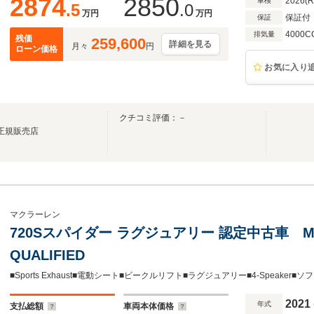
2874
2850
2026(
車検
.5
.0
万円
万円
保証付
保証
4000C
排気量
残価
259,600
詳細を見る
月々
円
ローン価格
お気に入り
クチコミ評価：－
地区正規販売店
マクラーレン
720Sスパイダー ラグジュアリー 認定中古車 McL
QUALIFIED
2021
年式
支払総額
車両本体価格