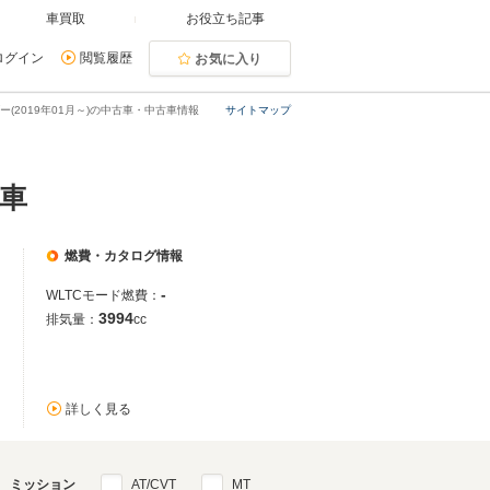
車買取
お役立ち記事
ログイン
閲覧履歴
お気に入り
ダー(2019年01月～)の中古車・中古車情報
サイトマップ
古車
燃費・カタログ情報
-
WLTCモード燃費：
3994
排気量：
cc
詳しく見る
ミッション
AT/CVT
MT