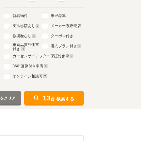
新着物件
未登録車
支払総額あり
メーカー系販売店
修復歴なし
クーポン付き
車両品質評価書
購入プラン付き
付き
カーセンサーアフター保証対象車
360
°画像付き車両
オンライン相談可
13
件をクリア
台 検索する