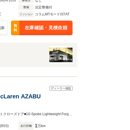
R08)年10月
なし
修復歴
法定整備付
整備
C
コラムMTモード付7AT
ミッション
無
在庫確認・見積依頼
追加
料
ディーラー保証
aren AZABU
■Sports Exhaust■電動シート■ビークルリフト■ラグジュアリー■4-Speaker■ソフトクローズドア■10-Spoke Lightweight Forged Wheels
1
(R03)
万km
走行距離