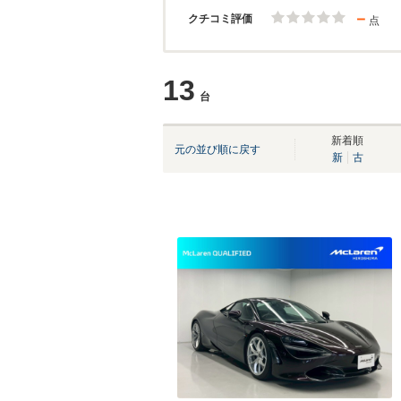
－
クチコミ評価
点
13
台
新着順
元の並び順に戻す
新
古