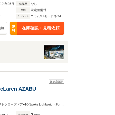
R10)年05月
なし
修復歴
法定整備付
整備
C
コラムMTモード付7AT
ミッション
無
在庫確認・見積依頼
追加
料
販売店保証
aren AZABU
■Sports Exhaust■電動シート■ビークルリフト■ラグジュアリー■12 Speaker■ソフトクローズドア■10-Spoke Lightweight Forged Wheels
2
走行距離