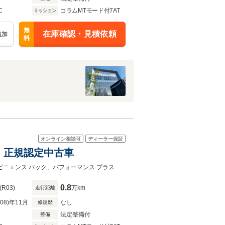
C
コラムMTモード付7AT
ミッション
無
在庫確認・見積依頼
追加
料
オンライン相談可
ディーラー保証
D東京 正規認定中古車
CFアップグレードPack 3、By McLaren Luxury・MSO カーボンインテリアコンビニエンス パック、パフォーマンス プラス パック
0.8
(R03)
万km
走行距離
R08)年11月
なし
修復歴
法定整備付
整備