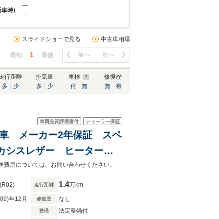
---
新車時)
---
スライドショーで見る
中古車相場
1
前へ
次へ
最初
最後
走行距離
排気量
車検
修復歴
多
少
多
少
付
無
無
有
車両品質評価書付
ディーラー保証
古車 メーカー2年保証 スペ
カシスレザー ヒーターメ
キャリパー ビジブルボデ
陸送費用については、お問い合わせください。
1.4
(R02)
万km
走行距離
R09)年12月
なし
修復歴
法定整備付
整備