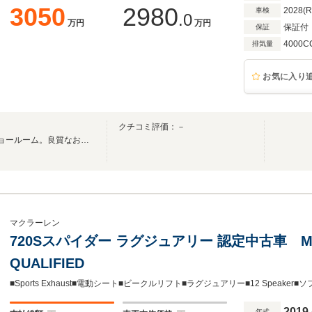
3050
2980
2028(
車検
.0
万円
万円
保証付
保証
4000C
排気量
お気に入り
クチコミ評価：－
日本5拠点目のマクラーレンショールーム。良質なお車とサービスをご提供致します。
マクラーレン
720Sスパイダー ラグジュアリー 認定中古車 McL
QUALIFIED
2019
年式