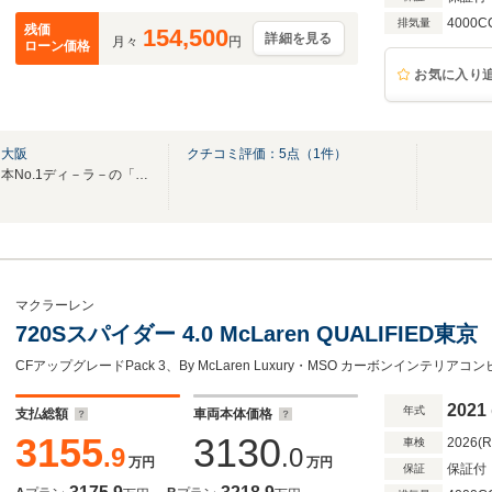
4000C
排気量
残価
154,500
詳細を見る
月々
円
ローン価格
お気に入り
ド大阪
クチコミ評価：
5
点（
1
件）
当店を選んで頂くポイントは日本No.1ディ－ラ－の「マクラーレン大阪」
マクラーレン
720Sスパイダー 4.0 McLaren QUALIFIE
2021
年式
支払総額
車両本体価格
3155
3130
2026(
車検
.9
.0
万円
万円
保証付
保証