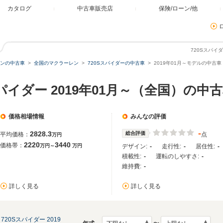
カタログ
中古車販売店
保険/ローン/他
720Sスパイ
ンの中古車
全国のマクラーレン
720Sスパイダーの中古車
2019年01月～モデルの中古車
パイダー 2019年01月～（全国）の中
価格相場情報
みんなの評価
-
2828.3
総合評価
平均価格：
点
万円
2220
3440
価格帯：
万円～
万円
デザイン:
-
走行性:
-
居住性:
-
積載性:
-
運転のしやすさ:
-
維持費:
-
詳しく見る
詳しく見る
720Sスパイダー 2019