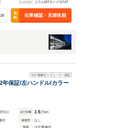
C
コラムMTモード付7AT
ミッション
無
在庫確認・見積依頼
追加
料
360°
画像付
ディーラー保証
証2年保証/左ハンドル/カラー
1.6
(R01)
万km
走行距離
備付
なし
修復歴
法定整備付
整備