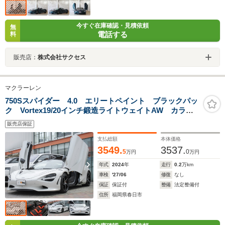
今すぐ在庫確認・見積依頼
無
電話する
料
販売店：
株式会社サクセス
マクラーレン
750Sスパイダー 4.0 エリートペイント ブラックパッ
ク Vortex19/20インチ鍛造ライトウェイトAW カラー
ドキャリパー フロントフェンダールーバー パフォー
販売店保証
マンスインテリア Bowers&Wilkins コンフォートパワ
ーシート
支払総額
本体価格
3549.
3537.
5
0
万円
万円
年式
2024
年
走行
0.2
万km
車検
'27/06
修復
なし
保証
保証付
整備
法定整備付
住所
福岡県春日市