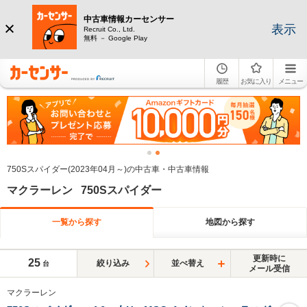
中古車情報カーセンサー
表示
Recruit Co., Ltd.
無料 － Google Play
履歴
お気に入り
メニュー
750Sスパイダー(2023年04月～)の中古車・中古車情報
マクラーレン 750Sスパイダー
一覧から探す
地図から探す
更新時に
25
絞り込み
並べ替え
台
メール受信
マクラーレン