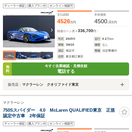
ディーラー保証
購入プラン付
オンライン相談可
支払総額
本体価格
4526
4500.
0
万円
万円
336,700
残価ローン
月々
円
年式
2025
年
走行
0.2
万km
車検
'28/10
修復
なし
保証
保証付
整備
法定整備付
住所
東京都江東区
今すぐ在庫確認・見積依頼
無
電話する
料
販売店：
マクラーレン クオリファイド東京
マクラーレン
750Sスパイダー 4.0 McLaren QUALIFIED東京 正規
認定中古車 2年保証
ディーラー保証
購入プラン付
オンライン相談可