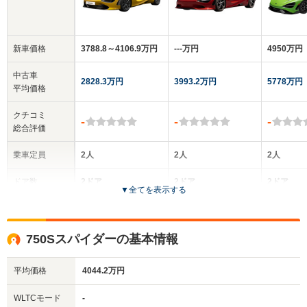
新車価格
3788.8～4106.9万円
‐‐‐万円
4950万円
中古車
2828.3万円
3993.2万円
5778万円
平均価格
クチコミ
-
-
-
総合評価
乗車定員
2人
2人
2人
ドア数
2ドア
2ドア
2ドア
▼
全てを表示する
全高
全高
全
1.19m
1.2m
1.
750Sスパイダーの基本情報
平均価格
4044.2万円
全幅
全幅
全
サイズ
2.06m
1.93m
1.
全長
全長
WLTCモード
-
(全長x全幅x全高)
4.54m
4.57m
4