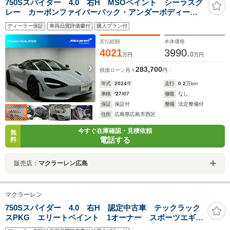
750Sスパイダー 4.0 右H MSOペイント シーラスグ
レー カーボンファイバーパック・アンダーボディーカ
ーボンパック・カーボンファイバースパイダーパック・
ディーラー保証
車両品質評価書付
購入プラン付
トノ―グロスビジュアルカーボン・屋根エレクトロクロ
ミック・ミラーカーボン
支払総額
本体価格
4021
3990.
0
万円
万円
283,700
残価ローン
月々
円
年式
2024
年
走行
0.2
万km
車検
'27/07
修復
なし
保証
保証付
整備
法定整備付
住所
広島県広島市西区
今すぐ在庫確認・見積依頼
無
電話する
料
販売店：
マクラーレン広島
マクラーレン
750Sスパイダー 4.0 右H 認定中古車 テックラック
スPKG エリートペイント 1オーナー スポーツエギゾ
ースト B&W フロントリフター 360°アラーム付きカ