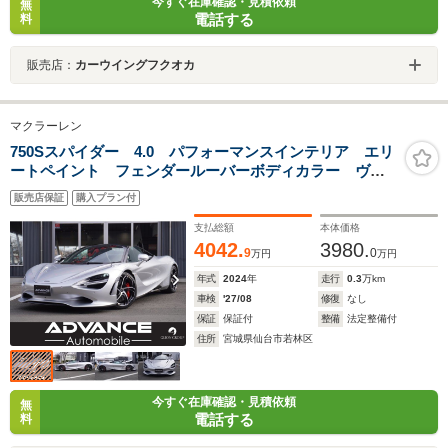
今すぐ在庫確認・見積依頼
無
電話する
料
販売店：
カーウイングフクオカ
マクラーレン
750Sスパイダー 4.0 パフォーマンスインテリア エリ
ートペイント フェンダールーバーボディカラー ヴォ
ルテックス5ツインスポーク鍛造ホイール
販売店保証
購入プラン付
Bowers&Wilkinsオーディオ 電動コンフォートシートヘ
ッドライトボディカラーペイント
支払総額
本体価格
4042.
3980.
9
0
万円
万円
年式
2024
年
走行
0.3
万km
車検
'27/08
修復
なし
保証
保証付
整備
法定整備付
住所
宮城県仙台市若林区
今すぐ在庫確認・見積依頼
無
電話する
料