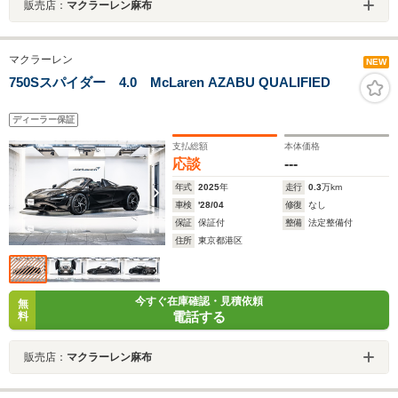
販売店：
マクラーレン麻布
マクラーレン
NEW
750Sスパイダー 4.0 McLaren AZABU QUALIFIED
ディーラー保証
支払総額
本体価格
応談
---
年式
2025
年
走行
0.3
万km
車検
'28/04
修復
なし
保証
保証付
整備
法定整備付
住所
東京都港区
今すぐ在庫確認・見積依頼
無
電話する
料
販売店：
マクラーレン麻布