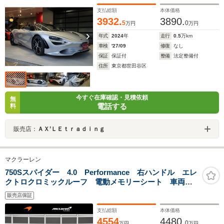
カラーペイント 新車保証継承
支払総額
本体価格
3932.
3890.
5
0
万円
万円
年式
2024
年
走行
0.5
万km
車検
'27/09
修復
なし
保証
保証付
整備
法定整備付
住所
東京都世田谷区
今すぐ在庫確認・見積依頼
無
電話する
料
販売店：
ＡＸ’ＬＥｔｒａｄｉｎｇ
マクラーレン
750Sスパイダー 4.0 Performance 右ハンドル エレ
クトロクロミックルーフ 電動メモリーシート 車両リ
フト
販売店保証
支払総額
本体価格
4554
4480.
0
万円
万円