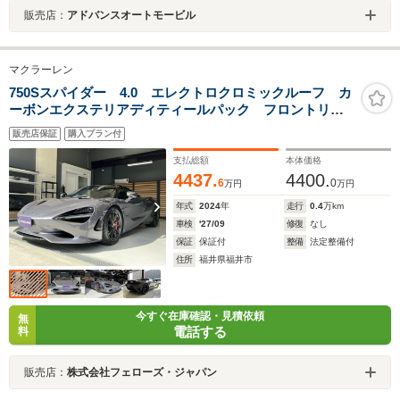
販売店：
アドバンスオートモービル
マクラーレン
750Sスパイダー 4.0 エレクトロクロミックルーフ カ
ーボンエクステリアディティールパック フロントリフ
ト カーボンヘッドライトサラウンド カーボンフェン
販売店保証
購入プラン付
ダールーバー パフォーマンスインテリア Bowers &
Wilkins 12スピーカー
支払総額
本体価格
4437.
4400.
6
0
万円
万円
年式
2024
年
走行
0.4
万km
車検
'27/09
修復
なし
保証
保証付
整備
法定整備付
住所
福井県福井市
今すぐ在庫確認・見積依頼
無
電話する
料
販売店：
株式会社フェローズ・ジャパン