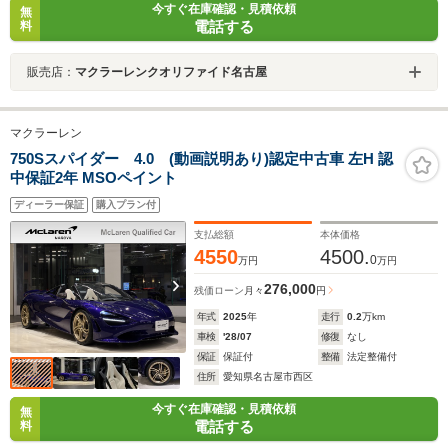
今すぐ在庫確認・見積依頼
無
電話する
料
販売店：
マクラーレンクオリファイド名古屋
マクラーレン
750Sスパイダー 4.0 (動画説明あり)認定中古車 左H 認
中保証2年 MSOペイント
ディーラー保証
購入プラン付
支払総額
本体価格
4550
4500.
0
万円
万円
276,000
残価ローン
月々
円
年式
2025
年
走行
0.2
万km
車検
'28/07
修復
なし
保証
保証付
整備
法定整備付
住所
愛知県名古屋市西区
今すぐ在庫確認・見積依頼
無
電話する
料