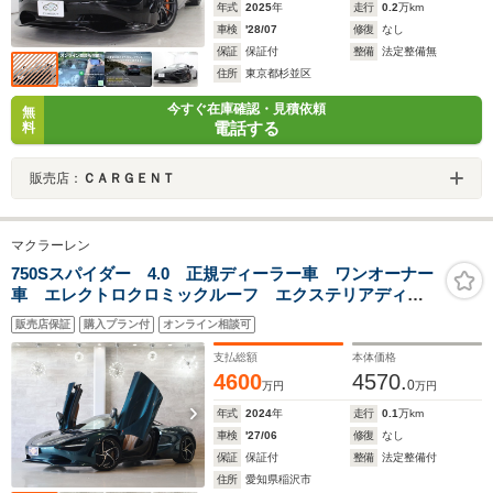
年式
2025
年
走行
0.2
万km
車検
'28/07
修復
なし
保証
保証付
整備
法定整備無
住所
東京都杉並区
今すぐ在庫確認・見積依頼
無
電話する
料
販売店：
ＣＡＲＧＥＮＴ
マクラーレン
750Sスパイダー 4.0 正規ディーラー車 ワンオーナー
車 エレクトロクロミックルーフ エクステリアディテ
イルカーボンファイバー エリートペイント ヴォルテ
販売店保証
購入プラン付
オンライン相談可
ックス5ツインスポークウルトラライトウエイト鍛造ホイ
ール 電動シート
支払総額
本体価格
4600
4570.
0
万円
万円
年式
2024
年
走行
0.1
万km
車検
'27/06
修復
なし
保証
保証付
整備
法定整備付
住所
愛知県稲沢市