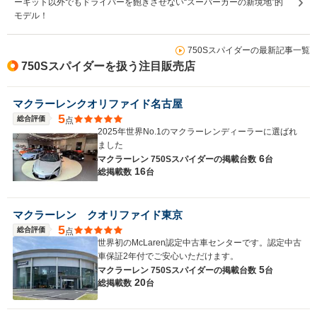
ーキット以外でもドライバーを飽きさせない“スーパーカーの新境地”的
モデル！
750Sスパイダーの最新記事一覧
750Sスパイダーを扱う注目販売店
マクラーレンクオリファイド名古屋
5
総合評価
点
2025年世界No.1のマクラーレンディーラーに選ばれ
ました
6
マクラーレン 750Sスパイダーの
掲載台数
台
16
総掲載数
台
マクラーレン クオリファイド東京
5
総合評価
点
世界初のMcLaren認定中古車センターです。認定中古
車保証2年付でご安心いただけます。
5
マクラーレン 750Sスパイダーの
掲載台数
台
20
総掲載数
台