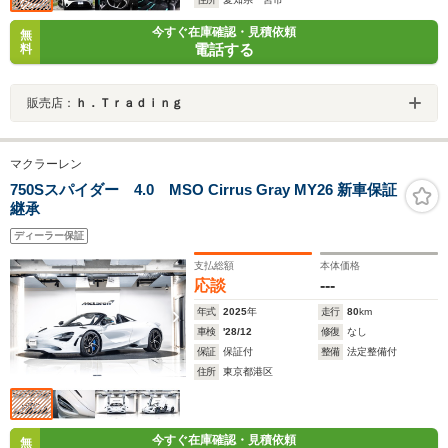
今すぐ在庫確認・見積依頼
無
電話する
料
販売店：
ｈ．Ｔｒａｄｉｎｇ
マクラーレン
750Sスパイダー 4.0 MSO Cirrus Gray MY26 新車保証
継承
ディーラー保証
支払総額
本体価格
応談
---
年式
2025
年
走行
80
km
車検
'28/12
修復
なし
保証
保証付
整備
法定整備付
住所
東京都港区
今すぐ在庫確認・見積依頼
無