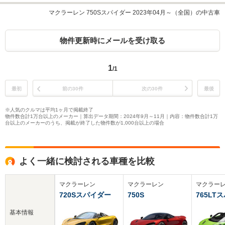
マクラーレン 750Sスパイダー 2023年04月～（全国）の中古車
物件更新時にメールを受け取る
1
/1
最初
前の30件
次の30件
最後
※人気のクルマは平均1ヶ月で掲載終了
物件数合計1万台以上のメーカー｜算出データ期間：2024年9月～11月｜内容：物件数合計1万
台以上のメーカーのうち、掲載が終了した物件数が1,000台以上の場合
よく一緒に検討される車種を比較
マクラーレン
マクラーレン
マクラー
720Sスパイダー
750S
765LT
基本情報