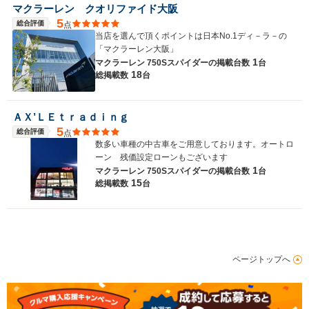
マクラーレン クオリファイド大阪
5
総合評価
点
当店を選んで頂くポイントは日本No.1ディ－ラ－の
「マクラーレン大阪」
1
マクラーレン 750Sスパイダーの
掲載台数
台
18
総掲載数
台
ＡＸ’ＬＥｔｒａｄｉｎｇ
5
総合評価
点
数多い車種の中古車をご用意しております。オートロ
ーン 残価設定ローンもございます
1
マクラーレン 750Sスパイダーの
掲載台数
台
15
総掲載数
台
ページトップへ