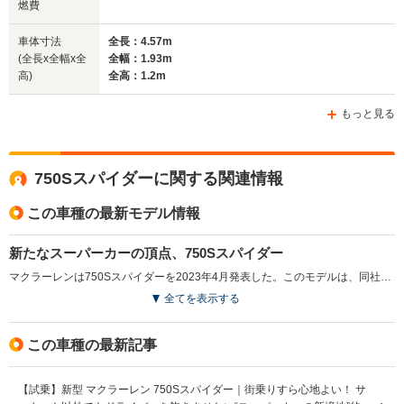
燃費
車体寸法
全長：4.57m
(全長x全幅x全
全幅：1.93m
ホイールベース
ホイールベース
ホイー
高)
全高：1.2m
-m
-m
もっと見る
WLTCモード
750Sスパイダーに関する関連情報
-
-
-
燃費
この車種の最新モデル情報
新たなスーパーカーの頂点、750Sスパイダー
排気量
3994cc
3994cc
3994cc
マクラーレンは750Sスパイダーを2023年4月発表した。このモデルは、同社で最も軽量かつパワフルなシリーズ生産車であり、4.0リッターV8ツインターボエンジンを搭載し、最高出力750psを誇る。パワーウェイトレシオは同セグメントで最高の565ps/tで、競合モデルよりも軽量な乾燥重量1326kgを実現した。750S は約30％のコンポーネントを刷新し、加速性能は0-100km/hを2.8 秒、0-200km/hを7.2秒で達成する。革新的なインテリアデザインでは、ドライバー中心の操作系が強調され、AppleCarPlayや新たなドライバー・ディスプレイが搭載された。750Sスパイダーは、オープンドライビングによる高次元のサウンドスケープを可能とし、軽量化と優れたダイナミクスを兼ね備えている。（2023.4）
全てを表示する
駆動方式
MR
MR
MR
この車種の最新記事
【試乗】新型 マクラーレン 750Sスパイダー｜街乗りすら心地よい！ サ