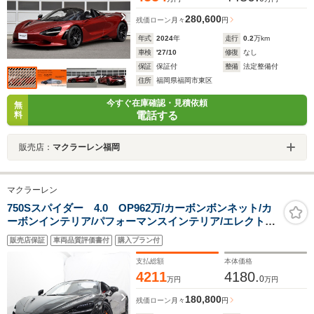
280,600
残価ローン
月々
円
年式
2024
年
走行
0.2
万km
車検
'27/10
修復
なし
保証
保証付
整備
法定整備付
住所
福岡県福岡市東区
今すぐ在庫確認・見積依頼
無
電話する
料
販売店：
マクラーレン福岡
マクラーレン
750Sスパイダー 4.0 OP962万/カーボンボンネット/カ
ーボンインテリア/パフォーマンスインテリア/エレクトロ
クロミックルーフ/カーボンフェンダールーバー/カーボン
販売店保証
車両品質評価書付
購入プラン付
エアブレーキ/電動コンフォートシート/カラーキャリパ
ー/B&Wオーディオ
支払総額
本体価格
4211
4180.
0
万円
万円
180,800
残価ローン
月々
円