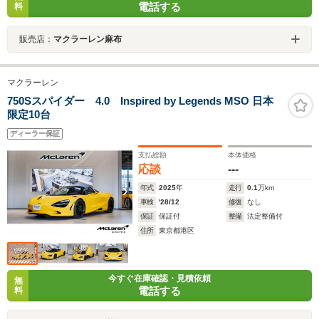
電話する
料
販売店：
マクラーレン麻布
マクラーレン
750Sスパイダー 4.0 Inspired by Legends MSO 日本
限定10台
ディーラー保証
支払総額
本体価格
応談
---
年式
2025
年
走行
0.1
万km
車検
'28/12
修復
なし
保証
保証付
整備
法定整備付
住所
東京都港区
今すぐ在庫確認・見積依頼
無
電話する
料