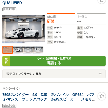
QUALIFIED
販売店保証
支払総額
本体価格
応談
---
年式
2024
年
走行
0.6
万km
車検
'27/04
修復
なし
保証
保証付
整備
法定整備付
住所
東京都港区
今すぐ在庫確認・見積依頼
無
電話する
料
販売店：
マクラーレン麻布
マクラーレン
750Sスパイダー 4.0 D車 左ハンドル OP664 パフ
ォ-マンス ブラックパック B&Wスピーカー メモリー
付きパワーシート フロントフェンダー&ルーバーボディ
販売店保証