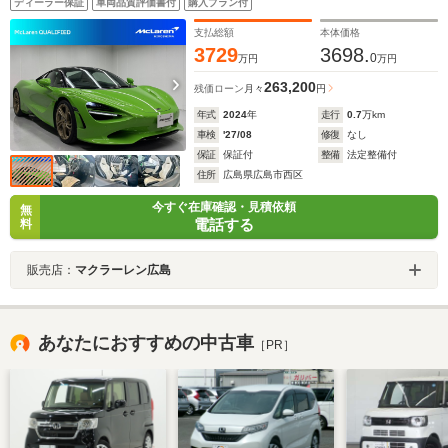
ディーラー保証
車両品質評価書付
購入プラン付
メラ・同色カーボンフロントフェンダールーバー・電動
メモリーヒーター
支払総額
本体価格
3729
3698.
0
万円
万円
263,200
残価ローン
月々
円
年式
2024
年
走行
0.7
万km
車検
'27/08
修復
なし
保証
保証付
整備
法定整備付
住所
広島県広島市西区
今すぐ在庫確認・見積依頼
無
電話する
料
販売店：
マクラーレン広島
あなたにおすすめの中古車
［PR］