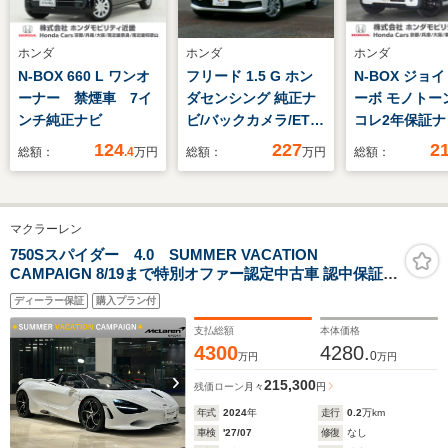
ホンダ
ホンダ
ホンダ
N-BOX 660 L ワンオ
フリード 1.5 G ホン
N-BOX ジョイ 
ーナー 禁煙車 7イ
ダセンシング 純正ナ
ーボ モノトー
ンチ純正ナビ
ビ/バックカメラ/ETC/
コレ2年保証ナ
両側パワスラ
メETC両電扉
124
227
2
総額：
.4
万円
総額：
万円
総額：
ジLED 禁煙
ダセンシング
レ 新品フロ
マクラーレン
装備 シート
ー LEDヘッ
750Sスパイダー 4.0 SUMMER VACATION
CAMPAIGN 8/19まで特別オファー認定中古車 認中保証2
ト オートラ
年 フェンダルーバー OP約600万
ートバックテ
ディーラー保証
購入プラン付
支払総額
本体価格
4300
4280.
0
万円
万円
215,300
残価ローン
月々
円
年式
2024
年
走行
0.2
万km
車検
'27/07
修復
なし