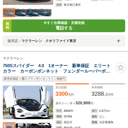
住所
東京都江東区
今すぐ在庫確認・見積依頼
無
電話する
料
販売店：
マクラーレン クオリファイド東京
マクラーレン
750Sスパイダー 4.0 1オーナー 新車保証 エリート
カラー カーボンボンネット フェンダールーパーボデ
ィカラー B&Wオーディオ パフォーマンスインテリ
販売店保証
購入プラン付
オンライン相談可
ア エレクトロクロミックルーフ フロントリフト ヴ
ォルテックス鍛造AW
支払総額
本体価格
3300
3288.
0
万円
万円
320,900
通常ローン
月々
円
年式
2024
年
走行
1.0
万km
車検
'27/03
修復
なし
保証
保証付
整備
法定整備無
住所
愛知県一宮市