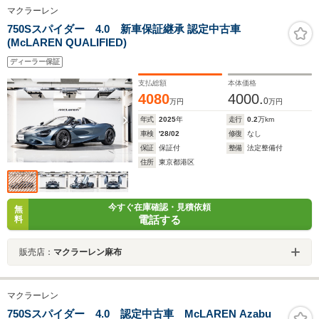
マクラーレン
750Sスパイダー 4.0 新車保証継承 認定中古車
(McLAREN QUALIFIED)
ディーラー保証
支払総額
本体価格
4080
4000.
0
万円
万円
年式
2025
年
走行
0.2
万km
車検
'28/02
修復
なし
保証
保証付
整備
法定整備付
住所
東京都港区
今すぐ在庫確認・見積依頼
無
電話する
料
販売店：
マクラーレン麻布
マクラーレン
750Sスパイダー 4.0 認定中古車 McLAREN Azabu