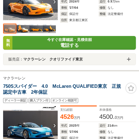
年式
2024
年
走行
0.9
万km
車検
'27/04
修復
なし
保証
保証付
整備
法定整備付
住所
東京都江東区
今すぐ在庫確認・見積依頼
無
電話する
料
販売店：
マクラーレン クオリファイド東京
マクラーレン
750Sスパイダー 4.0 McLaren QUALIFIED東京 正規
認定中古車 2年保証
ディーラー保証
購入プラン付
オンライン相談可
支払総額
本体価格
4526
4500.
0
万円
万円
年式
2025
年
走行
214
km
車検
'27/06
修復
なし
保証
保証付
整備
法定整備付