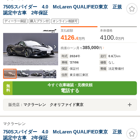
750Sスパイダー 4.0 McLaren QUALIFIED東京 正規
認定中古車 2年保証
ディーラー保証
購入プラン付
オンライン相談可
支払総額
本体価格
4126.
4100.
6
0
万円
万円
385,000
残価ローン
月々
円
年式
2024
年
走行
0.6
万km
車検
'27/06
修復
なし
保証
保証付
整備
法定整備付
住所
東京都江東区
今すぐ在庫確認・見積依頼
無
電話する
料
販売店：
マクラーレン クオリファイド東京
マクラーレン
750Sスパイダー 4.0 McLaren QUALIFIED東京 正規
認定中古車 2年保証