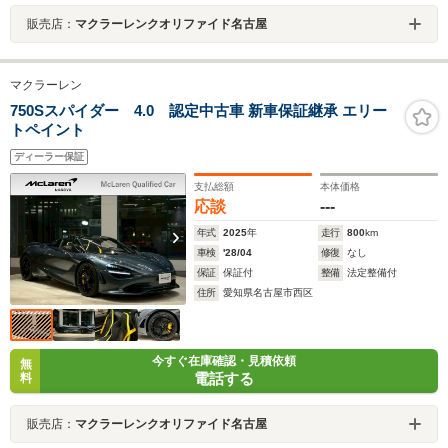
販売店：
マクラーレンクオリファイド名古屋
マクラーレン
750Sスパイダー 4.0 認定中古車 新車保証継承 エリー
トペイント
ディーラー保証
支払総額
本体価格
応談
---
年式
2025
年
走行
800
km
車検
'28/04
修復
なし
保証
保証付
整備
法定整備付
住所
愛知県名古屋市西区
今すぐ在庫確認・見積依頼
無
電話する
料
販売店：
マクラーレンクオリファイド名古屋