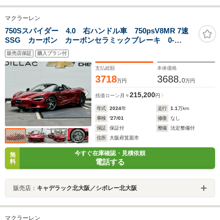
マクラーレン
750Sスパイダー 4.0 右ハンドル車 750psV8MR 7速
SSG カーボン カーボンセラミックブレーキ 0-
100km/h2.8秒 ABS TCS ESC 電動調整式ステアリン
販売店保証
購入プラン付
グ VDC ヒルホールドアシスト ドライサンプ ツイン
スクロールターボ
支払総額
本体価格
3718
3688.
0
万円
万円
215,200
残価ローン
月々
円
年式
2024
年
走行
1.1
万km
車検
'27/01
修復
なし
保証
保証付
整備
法定整備付
住所
大阪府箕面市
今すぐ在庫確認・見積依頼
無
電話する
料
販売店：
キャデラック北大阪／シボレー北大阪
マクラーレン