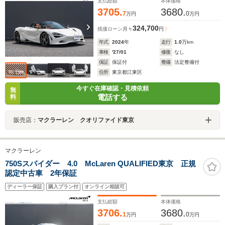
支払総額
本体価格
3705.
3680.
7
0
万円
万円
324,700
残価ローン
月々
円
年式
2024
年
走行
1.0
万km
車検
'27/01
修復
なし
保証
保証付
整備
法定整備付
住所
東京都江東区
今すぐ在庫確認・見積依頼
無
電話する
料
販売店：
マクラーレン クオリファイド東京
マクラーレン
750Sスパイダー 4.0 McLaren QUALIFIED東京 正規
認定中古車 2年保証
ディーラー保証
購入プラン付
オンライン相談可
支払総額
本体価格
3706.
3680.
1
0
万円
万円