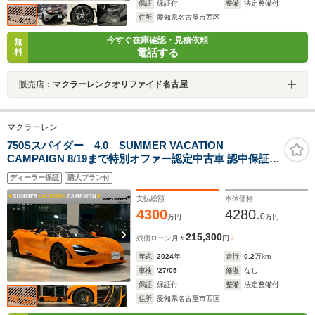
保証
保証付
整備
法定整備付
住所
愛知県名古屋市西区
今すぐ在庫確認・見積依頼
無
電話する
料
販売店：
マクラーレンクオリファイド名古屋
マクラーレン
750Sスパイダー 4.0 SUMMER VACATION
CAMPAIGN 8/19まで特別オファー認定中古車 認中保証2
年 左H パフォーマンス
ディーラー保証
購入プラン付
支払総額
本体価格
4300
4280.
0
万円
万円
215,300
残価ローン
月々
円
年式
2024
年
走行
0.2
万km
車検
'27/05
修復
なし
保証
保証付
整備
法定整備付
住所
愛知県名古屋市西区