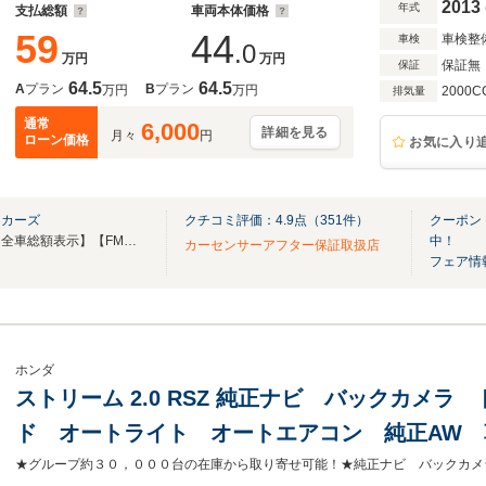
2013
年式
支払総額
車両本体価格
59
44
車検整
車検
.0
万円
万円
保証無
保証
64.5
64.5
A
プラン
B
プラン
万円
万円
2000C
排気量
通常
6,000
詳細を見る
月々
円
ローン価格
お気に入り
レカーズ
クチコミ評価：
4.9
点（
351
件）
クーポン
【総在庫常時８００台以上】【全車総額表示】【FMラジオ「Ｎａｃｃｋ５」CM放送中!!】
中！
カーセンサーアフター保証取扱店
フェア情
ホンダ
ストリーム 2.0 RSZ 純正ナビ バックカメラ 
ド オートライト オートエアコン 純正AW
ルシフト ドアバイザー フロアマット 電動