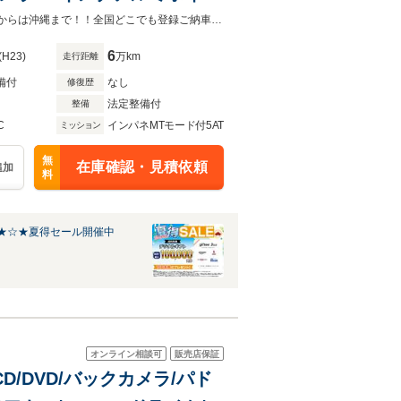
ルシフト
ローン頭金0円・120回払い・自営・パートアルバイト・学生でもＯＫ！♪北海道からは沖縄まで！！全国どこでも登録ご納車可能 ♪お問合せはカーチス枚方（ひらかた）店まで♪
6
(H23)
万km
走行距離
備付
なし
修復歴
法定整備付
整備
C
インパネMTモード付5AT
ミッション
無
在庫確認・見積依頼
追加
料
★☆★夏得セール開催中
オンライン相談可
販売店保証
CD/DVD/バックカメラ/パド