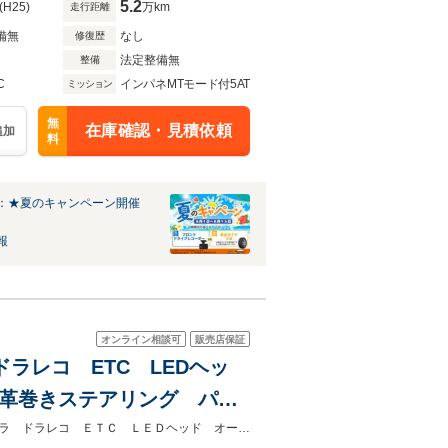
5.2
(H25)
万km
走行距離
備無
なし
修復歴
法定整備無
整備
C
インパネMTモード付5AT
ミッション
無
在庫確認・見積依頼
追加
料
：★夏のキャンペーン開催
報
オンライン相談可
販売店保証
ドラレコ ETC LEDヘッ
 革巻きステアリング パド
格納ドアミラー プライバシ
★グループ約３０，０００台の在庫から取り寄せ可能！★純正ナビ バックカメラ ドラレコ ＥＴＣ ＬＥＤヘッド オートライト オートエアコン 純正ＡＷ