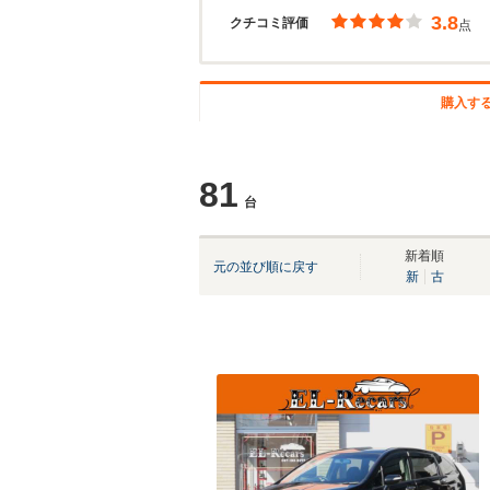
3.8
クチコミ評価
点
購入す
81
台
新着順
元の並び順に戻す
新
古