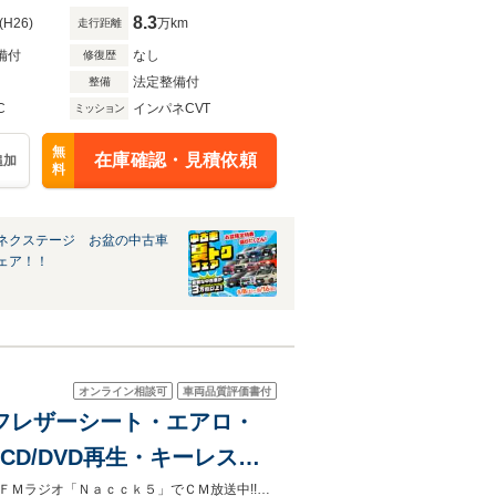
8.3
(H26)
万km
走行距離
備付
なし
修復歴
法定整備付
整備
C
インパネCVT
ミッション
無
在庫確認・見積依頼
追加
料
ネクステージ お盆の中古車
ェア！！
オンライン相談可
車両品質評価書付
ハーフレザーシート・エアロ・
CD/DVD再生・キーレス・
ドル・パドルシフト・横滑り
【自社ローン取り扱い】最寄り駅までの送迎も可能です！！全国ご納車対応！！ＦＭラジオ「Ｎａｃｃｋ５」でＣＭ放送中!!創業11周年記念☆本年度自動車税・消費税も込みの総額プライス!!