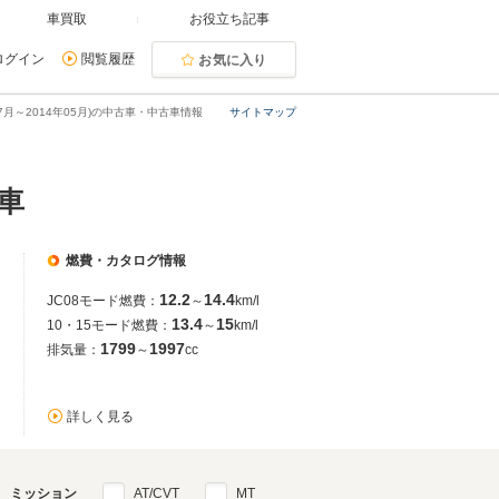
車買取
お役立ち記事
ログイン
閲覧履歴
お気に入り
07月～2014年05月)の中古車・中古車情報
サイトマップ
古車
燃費・カタログ情報
12.2
14.4
JC08モード燃費：
～
km/l
13.4
15
10・15モード燃費：
～
km/l
1799
1997
排気量：
～
cc
詳しく見る
ミッション
AT/CVT
MT