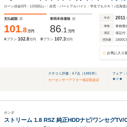
ル HDDインターナビ DTV ETC キーレス パド
2011
年式
支払総額
車両本体価格
101
86
車検整
車検
.8
.1
万円
万円
保証付
保証
102.8
107.3
A
プラン
B
プラン
万円
万円
1800C
排気量
お気に入り
クチコミ評価：
4.7
点（
1491
件）
フェア：
★☆★
カーセンサーアフター保証取扱店
ホンダ
ストリーム 1.8 RSZ 純正HDDナビ/ワンセグTV/