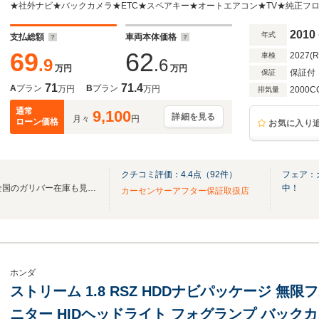
ト/MTモード付AT/パワーステアリング/パワーウ
2010
年式
支払総額
車両本体価格
69
62
2027(
車検
.9
.6
万円
万円
保証付
保証
71
71.4
A
プラン
B
プラン
万円
万円
2000C
排気量
通常
9,100
詳細を見る
月々
円
ローン価格
お気に入り
クチコミ評価：
4.4
点（
92
件）
フェア：
無料電話は24時間ご案内！！全国のガリバー在庫も見たい方は一括照会が可能です！
中！
カーセンサーアフター保証取扱店
ホンダ
ストリーム 1.8 RSZ HDDナビパッケージ 無
ニター HIDヘッドライト フォグランプ バック