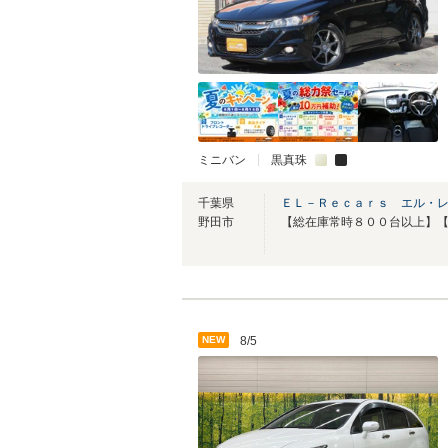
ミニバン
黒真珠
千葉県
ＥＬ－Ｒｅｃａｒｓ エル・
野田市
NEW
8/5