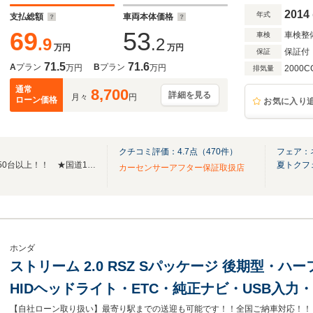
ーガラス
2014
年式
支払総額
車両本体価格
69
53
車検整
車検
.9
.2
万円
万円
保証付
保証
71.5
71.6
A
プラン
B
プラン
万円
万円
2000C
排気量
通常
8,700
詳細を見る
月々
円
ローン価格
お気に入り
クチコミ評価：
4.7
点（
470
件）
フェア：
三河エリア最大級！展示台数350台以上！！ ★国道1号線沿い ★キッズスペース完備
夏トクフ
カーセンサーアフター保証取扱店
ホンダ
ストリーム 2.0 RSZ Sパッケージ 後期型・
HIDヘッドライト・ETC・純正ナビ・USB入力・
純正17インチアルミ・オートA/C・革巻きハン