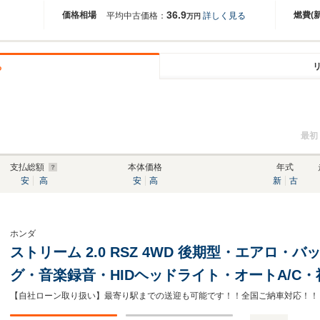
36.9
価格相場
燃費(
平均中古価格：
詳しく見る
万円
る
最初
支払総額
本体価格
年式
安
高
安
高
新
古
ホンダ
ストリーム 2.0 RSZ 4WD 後期型・エアロ・
グ・音楽録音・HIDヘッドライト・オートA/C
ルシフト・革巻きハンドル・横滑り防止装置