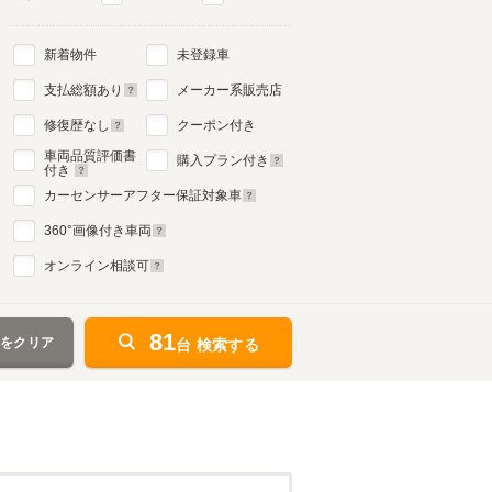
新着物件
未登録車
支払総額あり
メーカー系販売店
修復歴なし
クーポン付き
車両品質評価書
購入プラン付き
付き
カーセンサーアフター保証対象車
360
°画像付き車両
オンライン相談可
81
件をクリア
台 検索する