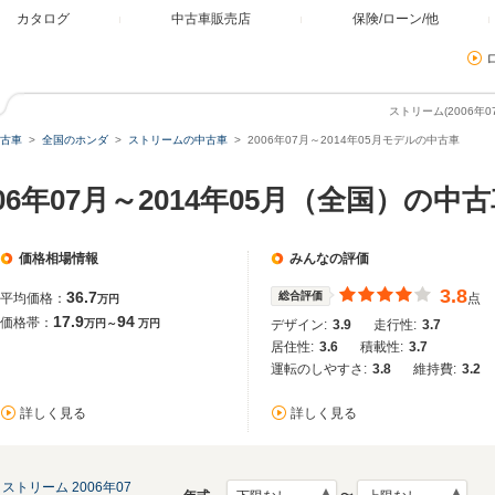
カタログ
中古車販売店
保険/ローン/他
ストリーム(2006年
古車
全国のホンダ
ストリームの中古車
2006年07月～2014年05月モデルの中古車
06年07月～2014年05月（全国）の中
価格相場情報
みんなの評価
3.8
36.7
総合評価
平均価格：
点
万円
17.9
94
価格帯：
万円～
万円
デザイン:
3.9
走行性:
3.7
居住性:
3.6
積載性:
3.7
運転のしやすさ:
3.8
維持費:
3.2
詳しく見る
詳しく見る
ストリーム 2006年07