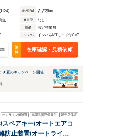
7.7
(H24)
万km
走行距離
備無
なし
修復歴
法定整備無
整備
C
インパネMTモード付CVT
ミッション
無
在庫確認・見積依頼
追加
料
：★夏のキャンペーン開催
報
オンライン相談可
車両品質評価書付
販売店保証
TC/スペアキー/オートエアコ
盗難防止装置/オートライ