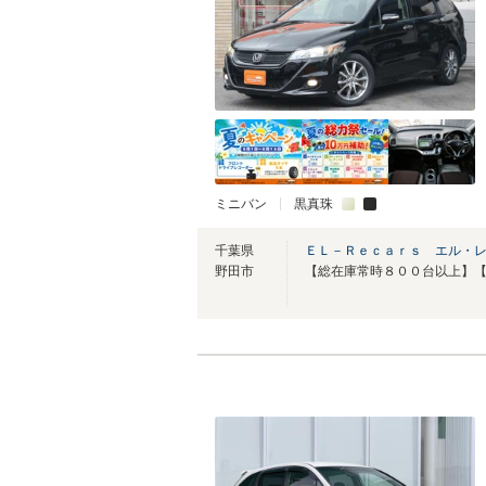
ミニバン
黒真珠
千葉県
ＥＬ－Ｒｅｃａｒｓ エル・
野田市