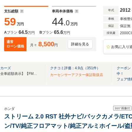
防止装置
2012
年式
支払総額
車両本体価格
59
44
車検整
車検
.0
万円
万円
保証無
保証
64.5
65.6
A
プラン
B
プラン
万円
万円
2000C
排気量
通常
8,500
詳細を見る
月々
円
ローン価格
お気に入り
レカーズ
クチコミ評価：
4.9
点（
351
件）
クーポン
【総在庫常時８００台以上】【全車総額表示】【FMラジオ「Ｎａｃｃｋ５」CM放送中!!】
中！
カーセンサーアフター保証取扱店
フェア情
360°
画像付
ホンダ
ストリーム 2.0 RST 社外ナビ/バックカメラ/E
ン/TV/純正フロアマット/純正アルミホイール/