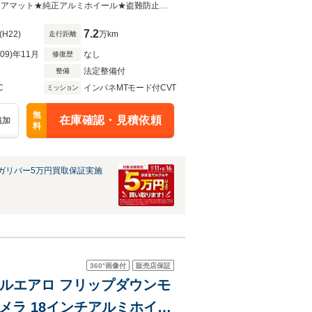
ィンドウ/ABS
★社外ナビ★バックカメラ★ETC★スペアキー★オートエアコン★TV★純正フロアマット★純正アルミホイール★盗難防止装置★オートライト★MTモード付AT★パワーステアリング★パワーウ
7.2
(H22)
万km
走行距離
R09)年11月
なし
修復歴
法定整備付
整備
C
インパネMTモード付CVT
ミッション
無
在庫確認・見積依頼
追加
料
ガリバー5万円買取保証実施
360°
画像付
販売店保証
限フルエアロ フリップダウンモ
カメラ 18インチアルミホイー