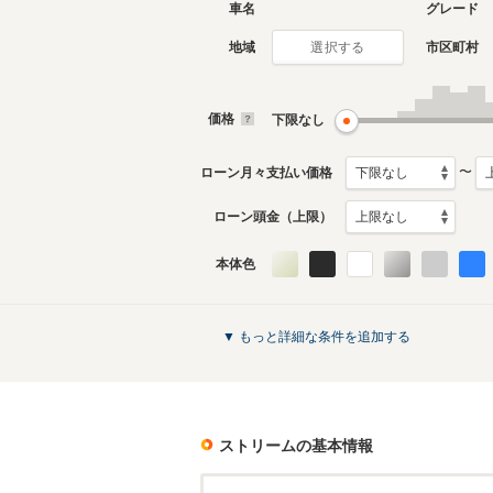
車名
グレード
地域
市区町村
選択する
2代目
初代
2006年7月～2014年5月
2000年1
生産モデル
生産モデ
価格
下限なし
ストリームのカタログを見る
〜
ローン月々支払い価格
ローン頭金（上限）
本体色
▼ もっと詳細な条件を追加する
ストリーム
の基本情報