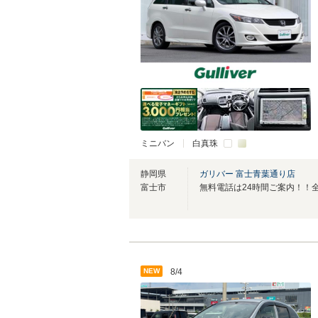
ミニバン
白真珠
静岡県
ガリバー 富士青葉通り店
富士市
NEW
8/4