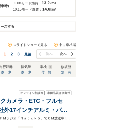
13.2
JC08モード燃費：
km/l
新車時)
14.6
10.15モード燃費：
km/l
リースする
スライドショーで見る
中古車相場
1
2
3
前へ
次へ
最後
走行距離
排気量
車検
修復歴
多
少
多
少
付
無
無
有
オンライン相談可
車両品質評価書付
バックカメラ・ETC・フルセ
・社外17インチアルミ・パド
【自社ローン取り扱い】最寄り駅までの送迎も可能です！！全国ご納車対応！！ＦＭラジオ「Ｎａｃｃｋ５」でＣＭ放送中!!創業11周年記念☆本年度自動車税・消費税も込みの総額プライス!!