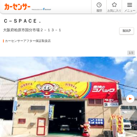
履歴
お気に入り
メニュー
Ｃ－ＳＰＡＣＥ．
大阪府柏原市国分市場２－１３－１
MAP
カーセンサーアフター保証取扱店
1/3