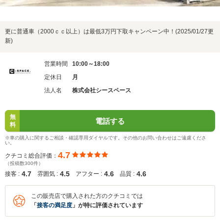
更に普通車（2000ｃｃ以上）は最低3万円下取キャンペーン中！(2025/01/27更
新)
営業時間
10:00～18:00
定休日
月
法人名
株式会社シースペース
無
電話する
料
※車の購入に関するご相談・確認専用ダイヤルです。その他のお問い合わせはご遠慮くださ
い。
4.7
クチコミ総合評価：
（投稿数300件）
4.7
4.5
4.6
4.6
接客 :
雰囲気 :
アフター :
品質 :
この販売店で購入された方のクチコミでは
「
接客の満足度
」が特に評価されています