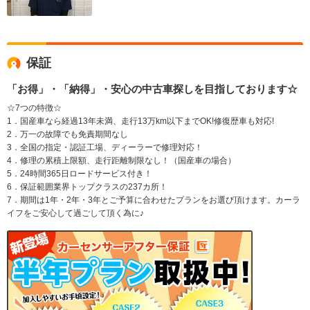
保証
「お得」・「納得」・安心の中古車探しを目指しております☆
☆7つの特徴☆
1．国産車なら経過13年未満、走行13万km以下までOK!修復歴車も対応!
2．万一の故障でも免責期間なし
3．全国の指定・認証工場、ディーラーで修理対応！
4．修理の累積上限額、走行距離制限なし！（国産車の場合）
5．24時間365日ロードサービス付き！
6．保証範囲業界トップクラスの237カ所！
7．期間は1年・2年・3年とご予算に合わせたプランをお選び頂けます。カーラ
イフをご安心して過ごして頂く為に♪