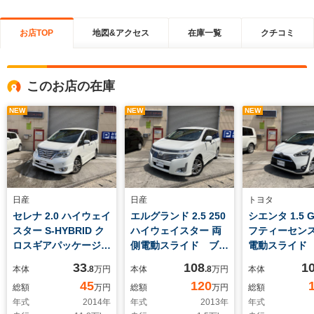
お店TOP
地図&アクセス
在庫一覧
クチコミ
このお店の在庫
NEW
NEW
NEW
日産
日産
トヨタ
セレナ 2.0 ハイウェイ
エルグランド 2.5 250
シエンタ 1.5 
スター S-HYBRID ク
ハイウェイスター 両
フティーセン
ロスギアパッケージ
側電動スライド ブル
電動スライド
両側電動スライド ブ
ートゥース フルセ
カメラ ブル
33
108
1
本体
.8
万円
本体
.8
万円
本体
ルートゥース TV
グ バックカメラ プ
ス プッシュ
45
120
総額
万円
総額
万円
総額
ETC
ッシュスタート
ト ETC
年式
2014
年
年式
2013
年
年式