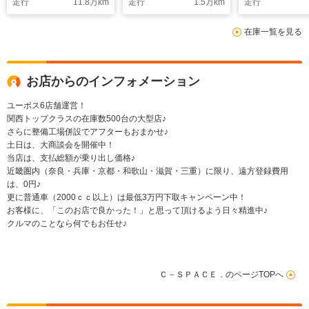
走行
11.8
万km
走行
1.5
万km
走行
在庫一覧を見る
お店からのインフォメーション
ユーポス6店舗運営！
関西トップクラスの在庫数500台の大型店♪
さらに整備工場併設でアフターもおまかせ♪
土日は、大商談会を開催中！
当店は、支払総額が乗り出し価格♪
近畿圏内（奈良・兵庫・京都・和歌山・滋賀・三重）に限り、遠方登録費用
は、0円♪
更に普通車（2000ｃｃ以上）は最低3万円下取キャンペーン中！
お客様に、「このお店で良かった！」と思って頂けるよう日々精進中♪
クルマのことなら何でもお任せ♪
Ｃ－ＳＰＡＣＥ．のページTOPへ