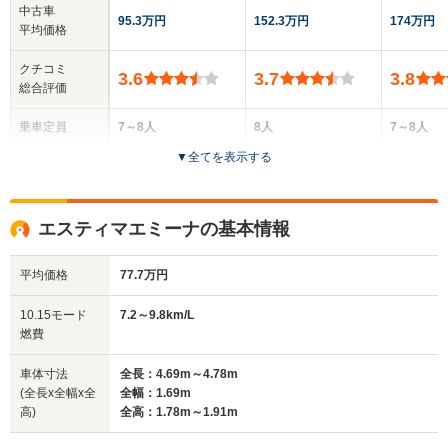
中古車
95.3万円
152.3万円
174万円
平均価格
クチコミ
3.6
3.7
3.8
総合評価
乗車定員
7～8人
8人
7～8人
▼
全てを表示する
ドア数
4ドア
4ドア
4ドア
全高
全高
全高
エスティマエミーナの基本情報
1.78m～1.91m
1.96m～1.99m
1.86m
平均価格
77.7万円
全幅
全幅
全
10.15モード
7.2～9.8km/L
サイズ
1.69m
1.71m
1
燃費
全長
全長
(全長x全幅x全高)
4.69m～4.78m
4.8m
4.44
車体寸法
全長：4.69m～4.78m
(全長x全幅x全
全幅：1.69m
高)
全高：1.78m～1.91m
ホイールベース
ホイールベース
ホイー
-m
-m