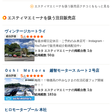
エスティマエミーナを扱う販売店クチコミをもっと見る
エスティマエミーナを扱う注目販売店
ヴィンテージカートライ
5
総合評価
点
毎週水曜日定休日・ご予約のみ来店可・Instagram・
YouTubeで販売車紹介動画配信中♪
1
トヨタ エスティマエミーナの
掲載台数
台
50
総掲載数
台
Ｏｃｈｉ Ｍｏｔｏｒｓ 越智モータース ルート２号店
5
総合評価
点
梅雨！！物価高の中みなさまの生活応援フェア開催
中！！
1
トヨタ エスティマエミーナの
掲載台数
台
183
総掲載数
台
ヒロモータープール 本社