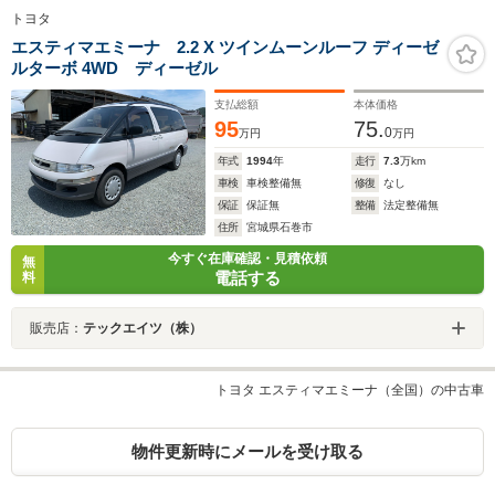
トヨタ
エスティマエミーナ 2.2 X ツインムーンルーフ ディーゼ
ルターボ 4WD ディーゼル
支払総額
本体価格
95
75.
0
万円
万円
年式
1994
年
走行
7.3
万km
車検
車検整備無
修復
なし
保証
保証無
整備
法定整備無
住所
宮城県石巻市
今すぐ在庫確認・見積依頼
無
電話する
料
販売店：
テックエイツ（株）
トヨタ エスティマエミーナ（全国）の中古車
物件更新時にメールを受け取る