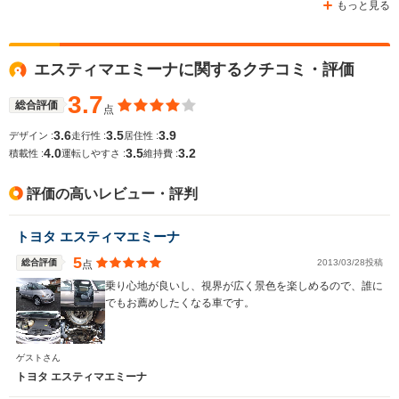
もっと見る
エスティマエミーナに関するクチコミ・評価
WLTCモード
-
-
-
燃費
3.7
総合評価
点
3.6
3.5
3.9
デザイン :
走行性 :
居住性 :
4.0
3.5
3.2
積載性 :
運転しやすさ :
維持費 :
排気量
2184～2438cc
2693～2982cc
1998～21
評価の高いレビュー・評判
駆動方式
MR、4WD
FR、4WD
FR、4WD
トヨタ エスティマエミーナ
5
総合評価
2013/03/28投稿
点
乗り心地が良いし、視界が広く景色を楽しめるので、誰に
でもお薦めしたくなる車です。
ゲストさん
トヨタ エスティマエミーナ