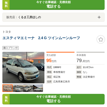
今すぐ在庫確認・見積依頼
無
電話する
料
販売店：
くるま工房ほしの
トヨタ
エスティマエミーナ 2.4 G ツインムーンルーフ
購入プラン付
支払総額
本体価格
95
79.
8
万円
万円
年式
1999
年
走行
11.0
万km
車検
車検整備付
修復
なし
保証
保証無
整備
法定整備付
住所
広島県東広島市
今すぐ在庫確認・見積依頼
無
電話する
料