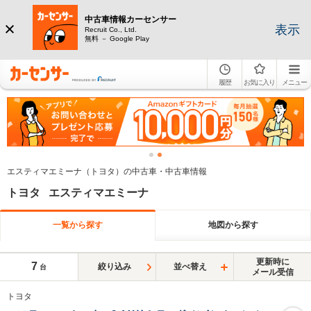
中古車情報カーセンサー
表示
Recruit Co., Ltd.
無料 － Google Play
履歴
お気に入り
メニュー
エスティマエミーナ（トヨタ）の中古車・中古車情報
トヨタ エスティマエミーナ
一覧から探す
地図から探す
更新時に
7
絞り込み
並べ替え
台
メール受信
トヨタ