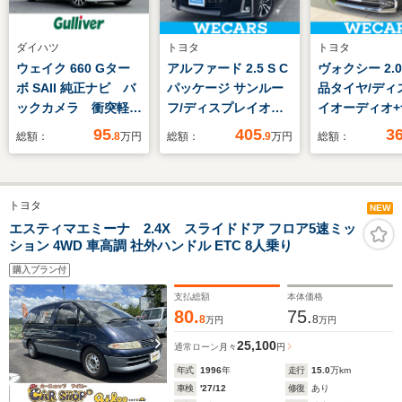
ダイハツ
トヨタ
トヨタ
ウェイク 660 Gター
アルファード 2.5 S C
ヴォクシー 2.0 
ボ SAII 純正ナビ バ
パッケージ サンルー
品タイヤ/ディ
ックカメラ 衝突軽減
フ/ディスプレイオー
イオーディオ+
システム ドライブレ
ディオ/デジタルイン
突安全装置/両
95
405
3
総額：
.8
万円
総額：
.9
万円
総額：
コーダー ETC 両側
ナーミラー/トヨタセ
スライドドア/
パワースライドドア
ーフティセンス/両側
ヒーター/パノ
ステアリングスイッ
電動スライドドア/シ
クビューモニタ
トヨタ
チ オートライト ス
ートヒーター 前席/車
線逸脱防止支
NEW
マートキー 純正14
線逸脱防止支援システ
ム/シート ハ
エスティマエミーナ 2.4X スライドドア フロア5速ミッ
ション 4WD 車高調 社外ハンドル ETC 8人乗り
インチアルミホイー
ム/シート 合皮/電動バ
ー
ル 電動格納ミラー
ックドア
購入プラン付
支払総額
本体価格
80.
75.
8
8
万円
万円
25,100
通常ローン
月々
円
年式
1996
年
走行
15.0
万km
車検
'27/12
修復
あり