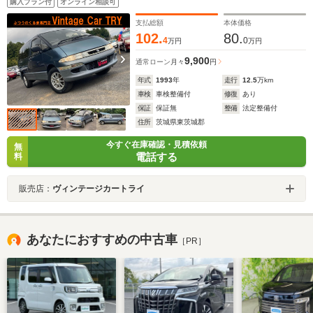
購入プラン付
オンライン相談可
支払総額
本体価格
102.
80.
4
0
万円
万円
9,900
通常ローン
月々
円
年式
1993
年
走行
12.5
万km
車検
車検整備付
修復
あり
保証
保証無
整備
法定整備付
住所
茨城県東茨城郡
今すぐ在庫確認・見積依頼
無
電話する
料
販売店：
ヴィンテージカートライ
あなたにおすすめの中古車
［PR］