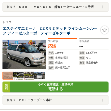
販売店：
Ｏｃｈｉ Ｍｏｔｏｒｓ 越智モータース ルート２号店
トヨタ
エスティマエミーナ 2.2 Xリミテッド ツインムーンルー
フ ディーゼルターボ ディーゼルターボ
支払総額
本体価格
応談
---
年式
1997
年
走行
12.4
万km
車検
車検整備別
修復
なし
保証
保証無
整備
法定整備別
住所
熊本県菊池郡
今すぐ在庫確認・見積依頼
無
電話する
料
販売店：
ヒロモータープール 本社