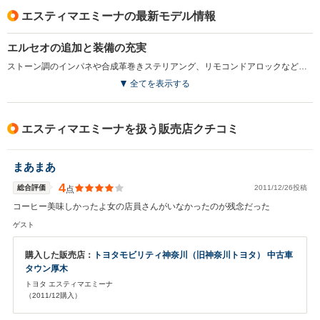
エスティマエミーナの最新モデル情報
エルセオの追加と装備の充実
ストーン調のインパネや合成革巻きステリアング、リモコンドアロックなどを採用した上級グレード、エルセオを追加設定。同時に全車で内装材の変更、プリテンショナー＆フォースリミッター付きシートベルトの採用などを実施した。(1998.1)
全てを表示する
エスティマエミーナを扱う販売店クチコミ
まあまあ
4
総合評価
2011/12/26投稿
点
コーヒー美味しかったよ女の店員さんがいなかったのが残念だった
ゲスト
購入した販売店：
トヨタモビリティ神奈川（旧神奈川トヨタ） 中古車
タウン厚木
トヨタ エスティマエミーナ
（2011/12購入）