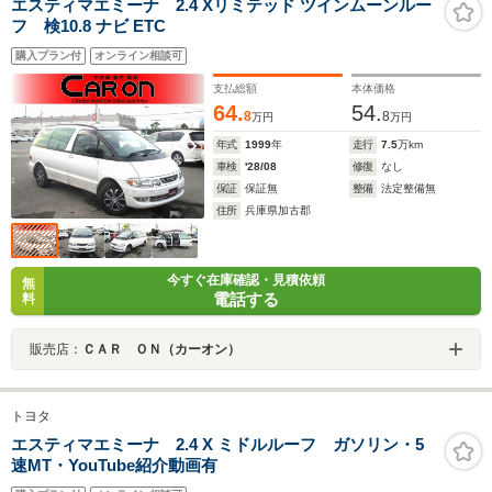
エスティマエミーナ 2.4 Xリミテッド ツインムーンルー
フ 検10.8 ナビ ETC
購入プラン付
オンライン相談可
支払総額
本体価格
64.
54.
8
8
万円
万円
年式
1999
年
走行
7.5
万km
車検
'28/08
修復
なし
保証
保証無
整備
法定整備無
住所
兵庫県加古郡
今すぐ在庫確認・見積依頼
無
電話する
料
販売店：
ＣＡＲ ＯＮ（カーオン）
トヨタ
エスティマエミーナ 2.4 X ミドルルーフ ガソリン・5
速MT・YouTube紹介動画有