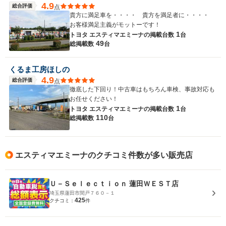
4.9
総合評価
点
貴方に満足車を・・・・ 貴方を満足者に・・・・
お客様満足主義がモットーです！
1
トヨタ エスティマエミーナの
掲載台数
台
49
総掲載数
台
くるま工房ほしの
4.9
総合評価
点
徹底した下回り！中古車はもちろん車検、事故対応も
お任せください！
1
トヨタ エスティマエミーナの
掲載台数
台
110
総掲載数
台
エスティマエミーナのクチコミ件数が多い販売店
Ｕ－Ｓｅｌｅｃｔｉｏｎ 蓮田ＷＥＳＴ店
埼玉県蓮田市閏戸７６０－１
425
クチコミ：
件