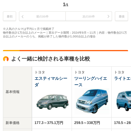
1
/1
最初
前の30件
次の30件
最後
※人気のクルマは平均1ヶ月で掲載終了
物件数合計1万台以上のメーカー｜算出データ期間：2024年9月～11月｜内容：物件数合計1万
台以上のメーカーのうち、掲載が終了した物件数が1,000台以上の場合
よく一緒に検討される車種を比較
トヨタ
トヨタ
トヨタ
エスティマルシー
ツーリングハイエ
ライトエ
ダ
ース
基本情報
新車価格
177.3～375.1万円
259.5～338万円
170.5～2