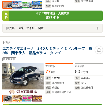
保証
保証無
整備
法定整備無
住所
岐阜県関市
今すぐ在庫確認・見積依頼
無
電話する
料
販売店：
（株）アイルー 関店
トヨタ
エスティマエミーナ 2.4 Xリミテッド ミドルルーフ 検
2年 関東仕入 新品ガラス タマゴ
販売店保証
支払総額
本体価格
77
50.
0
万円
万円
年式
1997
年
走行
6.4
万km
車検
車検整備付
修復
なし
保証
保証付
整備
法定整備付
住所
新潟県新潟市北区