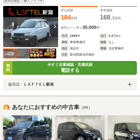
販売店保証
購入プラン付
支払総額
本体価格
184
168.
3
万円
万円
35,000
通常ローン
月々
円
年式
1999
年
走行
3.4
万km
車検
車検整備付
修復
なし
保証
保証付
整備
法定整備付
住所
新潟県新潟市南区
今すぐ在庫確認・見積依頼
無
電話する
料
販売店：
ＬＡＦＴＥＬ新潟
あなたにおすすめの中古車
［PR］