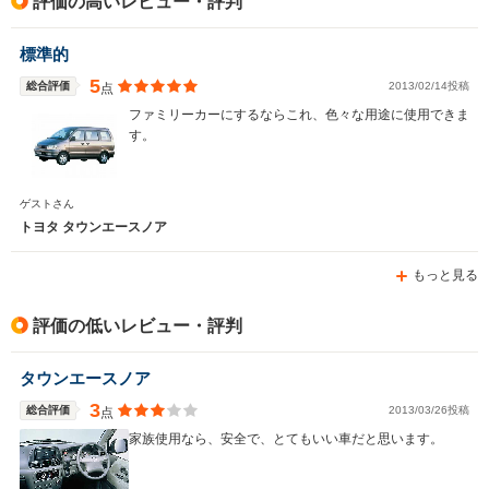
評価の高いレビュー・評判
駆動方式
FR、4WD
FR、4WD
FR、4WD
標準的
5
総合評価
2013/02/14投稿
点
ファミリーカーにするならこれ、色々な用途に使用できま
す。
ゲストさん
トヨタ タウンエースノア
もっと見る
評価の低いレビュー・評判
タウンエースノア
3
総合評価
2013/03/26投稿
点
家族使用なら、安全で、とてもいい車だと思います。