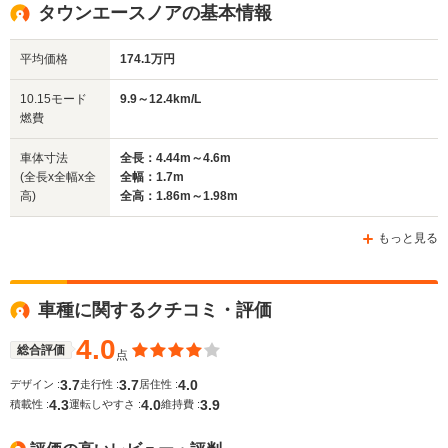
全高
全高
全高
タウンエースノアの基本情報
1.86m～1.98m
1.78m～1.99m
1.96m
平均価格
174.1万円
全幅
全幅
全
10.15モード
9.9～12.4km/L
サイズ
1.7m
1.67m～1.69m
1.
燃費
全長
全長
(全長x全幅x全高)
4.44m～4.6m
4.36m～4.48m
4
車体寸法
全長：4.44m～4.6m
(全長x全幅x全
全幅：1.7m
高)
全高：1.86m～1.98m
ホイールベース
ホイールベース
ホイー
-m
-m
もっと見る
車種に関するクチコミ・評価
WLTCモード
-
-
-
燃費
4.0
総合評価
点
3.7
3.7
4.0
デザイン :
走行性 :
居住性 :
4.3
4.0
3.9
積載性 :
運転しやすさ :
維持費 :
排気量
1998～2184cc
1812～2184cc
2693～29