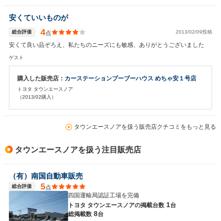
安くていいものが
4
総合評価
2013/02/09投稿
点
安くて良い品ぞろえ、私たちのニーズにも敏感、ありがとうございました
ゲスト
購入した販売店：
カーステーションブーブーハウス めちゃ安１号店
トヨタ タウンエースノア
（2013/02購入）
タウンエースノアを扱う販売店クチコミをもっと見る
タウンエースノアを扱う注目販売店
（有）南国自動車販売
5
総合評価
点
四国運輸局認証工場を完備
1
トヨタ タウンエースノアの
掲載台数
台
8
総掲載数
台