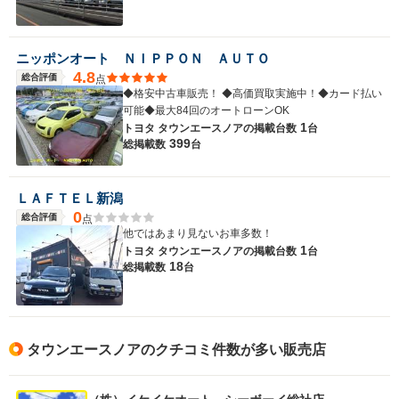
ニッポンオート ＮＩＰＰＯＮ ＡＵＴＯ
4.8
総合評価
点
◆格安中古車販売！ ◆高価買取実施中！◆カード払い
可能◆最大84回のオートローンOK
1
トヨタ タウンエースノアの
掲載台数
台
399
総掲載数
台
ＬＡＦＴＥＬ新潟
0
総合評価
点
他ではあまり見ないお車多数！
1
トヨタ タウンエースノアの
掲載台数
台
18
総掲載数
台
タウンエースノアのクチコミ件数が多い販売店