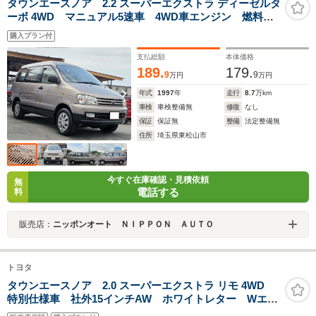
タウンエースノア 2.2 スーパーエクストラ ディーゼルタ
ーボ 4WD マニュアル5速車 4WD車エンジン 燃料
タイミングチェーン式エンジン 3列シート フルフラッ
購入プラン付
ト 衝突安全ボディ走行距離87000KMダブルエアコン
支払総額
本体価格
189.
179.
9
9
万円
万円
年式
1997
年
走行
8.7
万km
車検
車検整備無
修復
なし
保証
保証無
整備
法定整備無
住所
埼玉県東松山市
今すぐ在庫確認・見積依頼
無
電話する
料
販売店：
ニッポンオート ＮＩＰＰＯＮ ＡＵＴＯ
トヨタ
タウンエースノア 2.0 スーパーエクストラ リモ 4WD
特別仕様車 社外15インチAW ホワイトレター Wエア
コン 電動格納ミラー キーレス