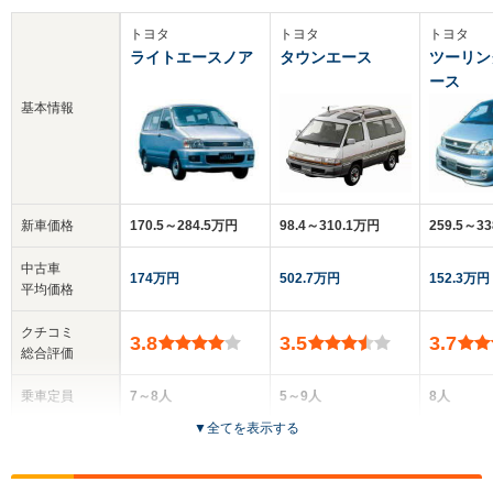
トヨタ
トヨタ
トヨタ
ライトエースノア
タウンエース
ツーリン
ース
基本情報
新車価格
170.5～284.5万円
98.4～310.1万円
259.5～3
中古車
174万円
502.7万円
152.3万円
平均価格
クチコミ
3.8
3.5
3.7
総合評価
乗車定員
7～8人
5～9人
8人
▼
全てを表示する
ドア数
4ドア
4～5ドア
4ドア