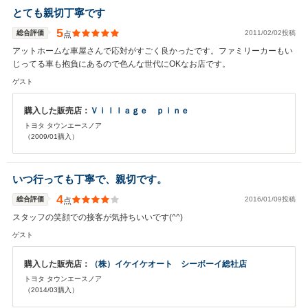
とても親切丁寧です
5
総合評価
2011/02/02投稿
点
アットホームな車屋さんで応対がすごく良かったです。ファミリーカーもい
じってる車も抱負にあるので色んな世代にOKなお店です。
ゲスト
購入した販売店：
Ｖｉｌｌａｇｅ ｐｉｎｅ
トヨタ タウンエースノア
（2009/01購入）
いつ行っても丁寧で、親切です。
4
総合評価
2016/01/09投稿
点
スタッフの笑顔での接客が気持ちいいです(^^)
ゲスト
購入した販売店：
（株）イケイケオート シーボーイ総社店
トヨタ タウンエースノア
（2014/03購入）