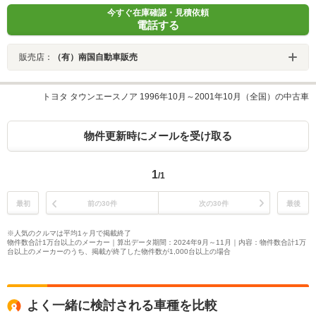
今すぐ在庫確認・見積依頼
電話する
販売店：
（有）南国自動車販売
トヨタ タウンエースノア 1996年10月～2001年10月（全国）の中古車
物件更新時にメールを受け取る
1
/1
最初
前の30件
次の30件
最後
※人気のクルマは平均1ヶ月で掲載終了
物件数合計1万台以上のメーカー｜算出データ期間：2024年9月～11月｜内容：物件数合計1万
台以上のメーカーのうち、掲載が終了した物件数が1,000台以上の場合
よく一緒に検討される車種を比較