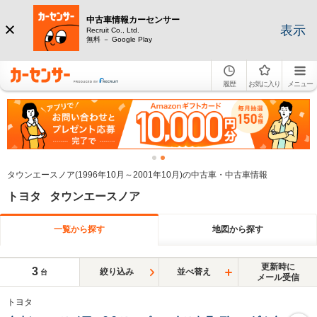
中古車情報カーセンサー
表示
Recruit Co., Ltd.
無料 － Google Play
履歴
お気に入り
メニュー
タウンエースノア(1996年10月～2001年10月)の中古車・中古車情報
トヨタ タウンエースノア
一覧から探す
地図から探す
更新時に
3
絞り込み
並べ替え
台
メール受信
トヨタ