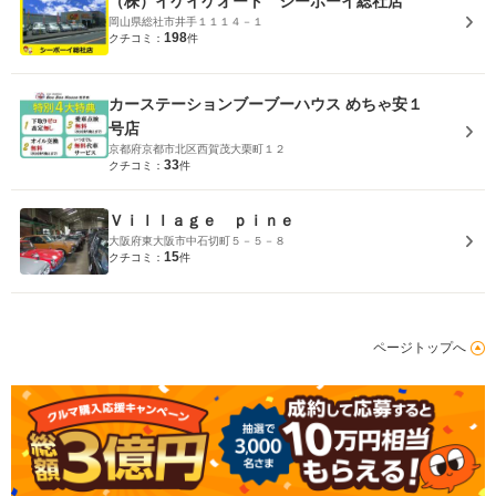
（株）イケイケオート シーボーイ総社店
岡山県総社市井手１１１４－１
198
クチコミ：
件
カーステーションブーブーハウス めちゃ安１
号店
京都府京都市北区西賀茂大栗町１２
33
クチコミ：
件
Ｖｉｌｌａｇｅ ｐｉｎｅ
大阪府東大阪市中石切町５－５－８
15
クチコミ：
件
ページトップへ