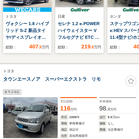
トヨタ
日産
ホンダ
ヴォクシー 1.8 ハイブ
セレナ 1.2 e-POWER
ステップワゴン 
リッド S-Z 新品タイ
ハイウェイスター V
e:HEV スパー
ヤ/ディスプレイオー
フルセグナビ ETC ド
11.4型ナビ/
ディオ+ナビ10.5イン
ラレコ 禁煙車
ンシング/追従
407
219
4
総額：
.9
万円
総額：
.9
万円
総額：
チ/フリップダウンモ
コン/レーンキ
ニター 純正 13.2イン
シスト/衝突被
チ/トヨタセーフティ
ブレーキ/BSM
トヨタ
センス/両側電動スラ
カメラ/両側パ
イドドア/シートヒー
ライドドア/パ
タウンエースノア スーパーエクストラ リモ
ター 前席
ックドア/ハー
ーシート/前席
販売店保証
ヒーター/オー
支払総額
本体価格
ト
116
98.
8
万円
万円
年式
1999
年
走行
9.0
万km
車検
車検整備付
修復
なし
保証
保証付
整備
法定整備付
住所
高知県南国市