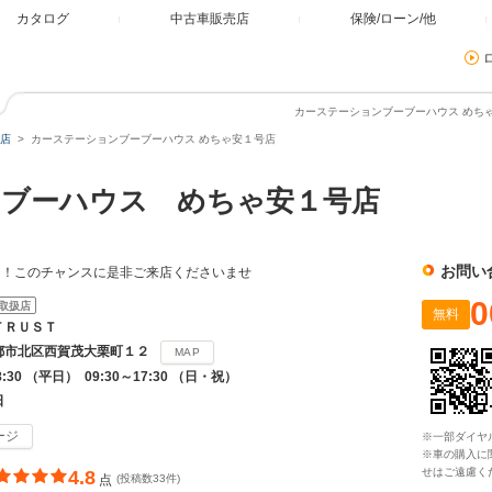
カタログ
中古車販売店
保険/ローン/他
カーステーションブーブーハウス めちゃ
店
カーステーションブーブーハウス めちゃ安１号店
ーブーハウス めちゃ安１号店
お問い
中！このチャンスに是非ご来店くださいませ
0
取扱店
無料
ＴＲＵＳＴ
都市北区西賀茂大栗町１２
MAP
8:30 （平日） 09:30～17:30 （日・祝）
日
ージ
※一部ダイヤ
※車の購入に
せはご遠慮く
4.8
点
(投稿数33件)