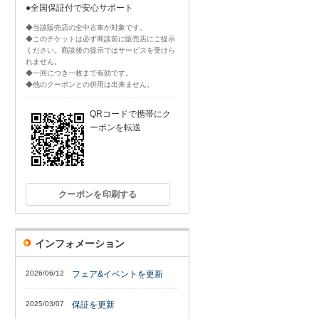
●全国保証付で安心サポート
◆当該販売店の全中古車が対象です。
◆このチケットは必ず商談前に販売店にご提示
ください。商談後の提示ではサービスを受けら
れません。
◆一回につき一枚まで有効です。
◆他のクーポンとの併用は出来ません。
QRコードで携帯にク
ーポンを転送
クーポンを印刷する
インフォメーション
2026/06/12
フェア&イベントを更新
2025/03/07
保証を更新