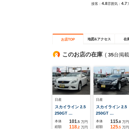
4.8
4.7
接客：
雰囲気：
地図&アクセス
在
お店TOP
このお店の在庫
(
35
台掲載
日産
日産
スカイライン 2.5
スカイライン 2.5
250GT …
250GT …
101
115
本体
本体
.5
万円
.8
万円
118
125
総額
総額
.2
万円
.5
万円