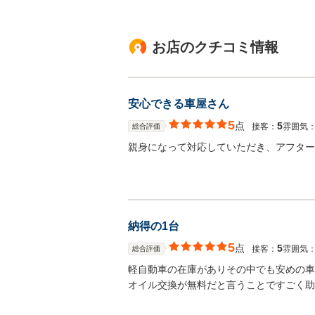
お店のクチコミ情報
安心できる車屋さん
5
点
5
接客：
雰囲気
総合評価
親身になって対応していただき、アフター
納得の1台
5
点
5
接客：
雰囲気
総合評価
軽自動車の在庫がありその中でも安めの車
オイル交換が無料だと言うことですごく助