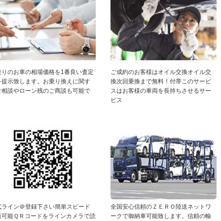
乗りのお車の相場価格を1番良い査定
ご成約のお客様はオイル交換オイル交
を提示致します。お乗り換えに関す
換次回乗換まで無料！付帯このサービ
ご相談やローン残のご商談も可能で
スはお客様の車両を長持ちさせるサー
ビス
式ライン＠登録下さい簡単スピード
全国安心信頼のＺＥＲＯ陸送ネットワ
談可能ＱＲコードをラインカメラで読
ークで御納車可能致します。信頼の輸