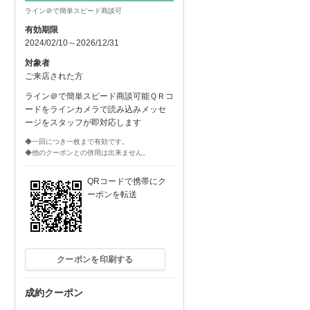
ライン＠で簡単スピード商談可
有効期限
2024/02/10～2026/12/31
対象者
ご来店された方
ライン＠で簡単スピード商談可能ＱＲコ
ードをラインカメラで読み込みメッセ
ージをスタッフが即対応します
◆一回につき一枚まで有効です。
◆他のクーポンとの併用は出来ません。
QRコードで携帯にク
ーポンを転送
クーポンを印刷する
成約クーポン