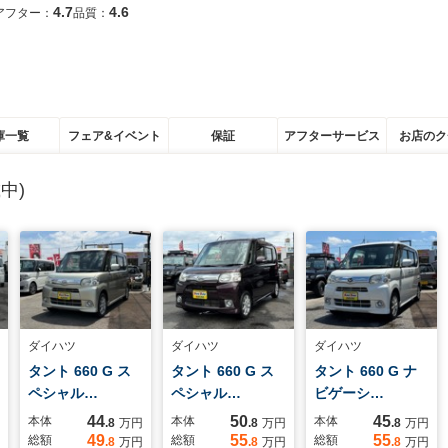
4.7
4.6
アフター：
品質：
庫一覧
フェア&イベント
保証
アフターサービス
お店のク
中)
ダイハツ
ダイハツ
ダイハツ
タント 660 G ス
タント 660 G ス
タント 660 G ナ
ペシャル…
ペシャル…
ビゲーシ…
44
50
45
本体
本体
本体
.8
万円
.8
万円
.8
万円
49
55
55
総額
総額
総額
.8
万円
.8
万円
.8
万円