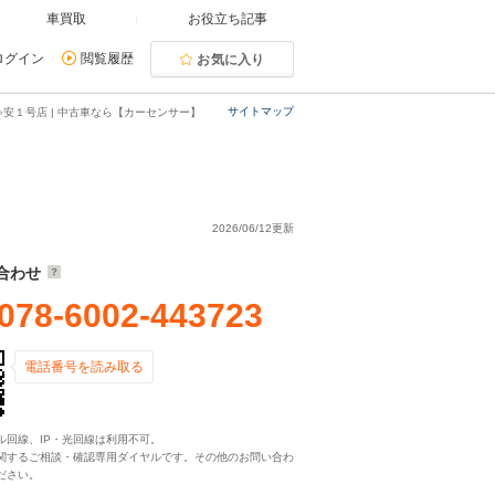
車買取
お役立ち記事
ログイン
閲覧履歴
お気に入り
サイトマップ
安１号店 | 中古車なら【カーセンサー】
2026/06/12更新
合わせ
078-6002-443723
電話番号を読み取る
ル回線、IP・光回線は利用不可。
関するご相談・確認専用ダイヤルです。その他のお問い合わ
ださい。