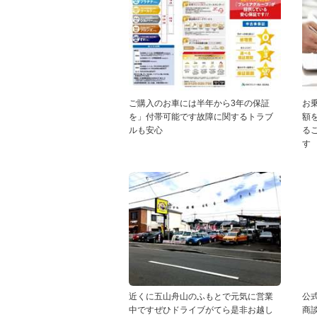
ご購入のお車には半年から3年の保証
お
を」付帯可能です故障に関するトラブ
額
ルも安心
る
す
近くに五山舟山のふもとで元気に営業
公
中ですぜひドライブがてら是非お越し
商