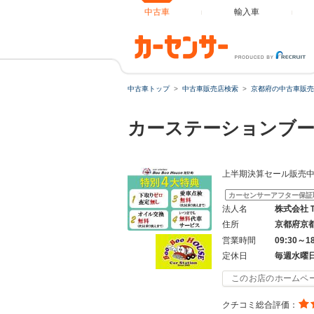
中古車
輸入車
中古車トップ
中古車販売店検索
京都府の中古車販売
カーステーションブ
上半期決算セール販売
カーセンサーアフター保証
法人名
株式会社
住所
京都府京
営業時間
09:30～1
定休日
毎週水曜
このお店のホームペ
クチコミ総合評価：